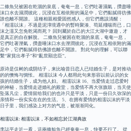
二條魚兒被困在乾涸的泉底，奄奄一息，它們吐著濕氣，攢盡唾
沫口水去濕潤彼此，沉浸在互相依附的滿足中，它們黏膩得彷佛
誰也離不開誰。 這種相親相愛固然感人，但它們應該清醒：
「相濡以沫」不過是泥濘境遇中的暫時聚湊、苟延殘喘而已，口
沫之濡又怎免乾渴而死？ 回到屬於自己的大江大湖中遨遊，才
是真正的自在解脫。 二條魚兒被困在乾涸的泉底，奄奄一息，
它們吐著溼氣，攢盡唾沫口水去溼潤彼此，沉浸在互相依附的滿
足中，它們黏膩得彷佛誰也離不開誰。 對此句的理解，可以聯
繫“家貧出孝子”和“亂世顯忠臣”。
原诗是仅树的成阴结子，来比喻昔日恋人已结婚生子，是对推动
的的懊悔与惆怅。 相濡以沫 今人都用此句来形容以前认识的女
孩的结婚生子，成为他人妇。 相濡以沫 16、当爱情走过恋爱时
的神秘，当爱情走进婚礼的殿堂，当爱情不再大张旗鼓，当天使
坠落凡尘，爱情留给我们的也许只是平淡，只是一份日久弥深的
亲情和一份实实在在的生活。 5、在拥有爱情的相濡以沫的平淡
日子里，我们感染上对方的气息，被渐渐同化。
相濡以沫: 相濡以沫，不如相忘於江湖典故
李誌平走近一看，這兩條鯨魚已經奄奄一息，快要不行了。 從