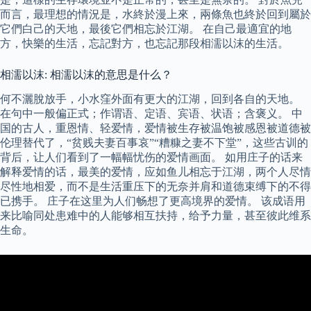
而言，最理想的情況是，水終於漫上來，兩條魚也終於回到屬於
它們白己的天地，最後它們相忘於江湖。 在自己最適宜的地
方，快樂的生活，忘記對方，也忘記那段相濡以沫的生活。
相濡以沫: 相濡以沫的意思是什么？
何不灑脫放手，小水窪外面有更大的江湖，回到各自的天地。
在句中一般偏正式；作谓语、定语、宾语、状语；含褒义。 中
国的古人，重恩情、轻爱情，爱情被生存被温饱被感恩被道德被
伦理替代了，“贫贱夫妻百事哀”“糟糠之妻不下堂”，这些古训的
背后，让人们看到了一幅幅忧伤的爱情画面。 如用庄子的话来
解释爱情的话，最美的爱情，应如鱼儿相忘于江湖，两个人尽情
尽性地相爱，而不是生活重压下的无奈并肩和道德束缚下的不得
已携手。 庄子在这里为人们畅想了更高境界的爱情。 该成语用
来比喻同处患难中的人能够相互扶持，给予力量，甚至彼此维系
生命。