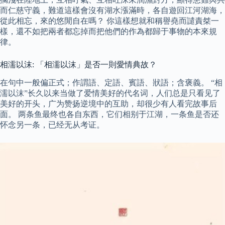
而仁慈守義，難道這樣會沒有湖水漲滿時，各自遊回江河湖海，
從此相忘，來的悠閒自在嗎？ 你這樣想就和稱譽堯而譴責桀一
樣，還不如把兩者都忘掉而把他們的作為都歸于事物的本來規
律。
相濡以沫: 「相濡以沫」是否一則愛情典故？
在句中一般偏正式；作謂語、定語、賓語、狀語；含褒義。 “相
濡以沫”长久以来当做了爱情美好的代名词，人们总是只看见了
美好的开头，广为赞扬逆境中的互助，却很少有人看完故事后
面。 两条鱼最终也各自东西，它们相别于江湖，一条鱼是否还
怀念另一条，已经无从考证。