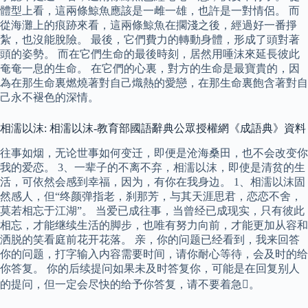
體型上看，這兩條鯨魚應該是一雌一雄，也許是一對情侶。 而
從海灘上的痕跡來看，這兩條鯨魚在擱淺之後，經過好一番掙
紮，也沒能脫險。 最後，它們費力的轉動身體，形成了頭對著
頭的姿勢。 而在它們生命的最後時刻，居然用唾沫來延長彼此
奄奄一息的生命。 在它們的心裏，對方的生命是最寶貴的，因
為在那生命裏燃燒著對自己熾熱的愛戀，在那生命裏飽含著對自
己永不褪色的深情。
相濡以沫: 相濡以沫-教育部國語辭典公眾授權網《成語典》資料
往事如烟，无论世事如何变迁，即便是沧海桑田，也不会改变你
我的爱恋。 3、一辈子的不离不弃，相濡以沫，即使是清贫的生
活，可依然会感到幸福，因为，有你在我身边。 1、相濡以沫固
然感人，但“终颜弹指老，刹那芳，与其天涯思君，恋恋不舍，
莫若相忘于江湖”。 当爱已成往事，当曾经已成现实，只有彼此
相忘，才能继续生活的脚步，也唯有努力向前，才能更加从容和
洒脱的笑看庭前花开花落。 亲，你的问题已经看到，我来回答
你的问题，打字输入内容需要时间，请你耐心等待，会及时的给
你答复。 你的后续提问如果未及时答复你，可能是在回复别人
的提问，但一定会尽快的给予你答复，请不要着急。