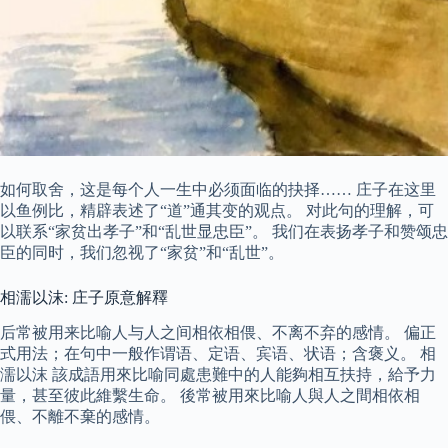
如何取舍，这是每个人一生中必须面临的抉择…… 庄子在这里
以鱼例比，精辟表述了“道”通其变的观点。 对此句的理解，可
以联系“家贫出孝子”和“乱世显忠臣”。 我们在表扬孝子和赞颂忠
臣的同时，我们忽视了“家贫”和“乱世”。
相濡以沫: 庄子原意解釋
后常被用来比喻人与人之间相依相偎、不离不弃的感情。 偏正
式用法；在句中一般作谓语、定语、宾语、状语；含褒义。 相
濡以沫 該成語用來比喻同處患難中的人能夠相互扶持，給予力
量，甚至彼此維繫生命。 後常被用來比喻人與人之間相依相
偎、不離不棄的感情。