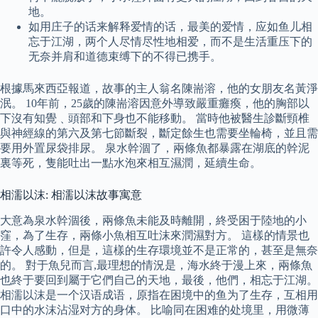
地。
如用庄子的话来解释爱情的话，最美的爱情，应如鱼儿相
忘于江湖，两个人尽情尽性地相爱，而不是生活重压下的
无奈并肩和道德束缚下的不得已携手。
根據馬來西亞報道，故事的主人翁名陳耑溶，他的女朋友名黃淨
泯。 10年前，25歲的陳耑溶因意外導致嚴重癱瘓，他的胸部以
下沒有知覺﹑頭部和下身也不能移動。 當時他被醫生診斷頸椎
與神經線的第六及第七節斷裂，斷定餘生也需要坐輪椅，並且需
要用外置尿袋排尿。 泉水幹涸了，兩條魚都暴露在湖底的幹泥
裏等死，隻能吐出一點水泡來相互濕潤，延續生命。
相濡以沫: 相濡以沫故事寓意
大意為泉水幹涸後，兩條魚未能及時離開，終受困于陸地的小
窪，為了生存，兩條小魚相互吐沫來潤濕對方。 這樣的情景也
許令人感動，但是，這樣的生存環境並不是正常的，甚至是無奈
的。 對于魚兒而言,最理想的情況是，海水終于漫上來，兩條魚
也終于要回到屬于它們自己的天地，最後，他們，相忘于江湖。
相濡以沫是一个汉语成语，原指在困境中的鱼为了生存，互相用
口中的水沫沾湿对方的身体。 比喻同在困难的处境里，用微薄