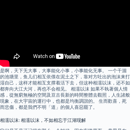
是啊，天下无大事，大事能化小事，小事能化无事。 一个干涸
的池塘里，鱼儿们相互依偎在泥土之下，靠对方吐出的泡沫来打
湿自己，这样才能相互支撑着活下去，但这种相濡以沫，还不如
都奔向大江大河，再也不会相见。 相濡以沫 如果不執著個人情
感，從無窮無極的空間及亘古長新的時間整體去觀照，人生諸般
現象，在大宇宙的運行中，也都是均衡調諧的。 生而歡喜，死
而悲傷，都是我們不明「道」的個人喜惡罷了。
相濡以沫: 相濡以沫，不如相忘于江湖现解