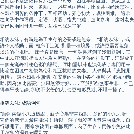
它们是不是还记得有那么一个时候，困在车辙里面。 意思是在
狂风暴雨中同乘一条船，一起与风雨搏斗，比喻共同经历患难，
在艰难困苦的条件下，互相帮助，齐心协力，战胜困难。 通常
在句子中作谓语、定语、状语；指共患难，造句参考：这对老夫
妻已风雨同舟几十年，互相已深深了解。
相濡以沫，有時是為了生存的必要或是無奈。 “相濡以沫”，或
許令人感動；而“相忘于江湖”則是一種境界，或許更需要坦蕩、
淡泊的心境吧。 庄子真是厲害，一句話裏就創了幾個新詞，其
中尤以江湖和相濡以沫為人所熟知，在武俠的推動下，江湖成了
一個充滿著神秘色彩的語詞。 而相濡以沫也演化成了專門用來
比喻在困境中相依為命和相互救助的夫妻。 人們與其「患難見
真情」, 還不如根本無情, 在安定的生活中各不相幫 (不必互相幫
助, 因為無此需要) , 無風無浪才好…… 至於那些無事生非、本已
得享平淡恬靜, 卻仍不安份的人, 便更相形見絀, 不堪一提了。
相濡以沫: 成語例句
”聽到兩條小魚這樣說，莊子心裏非常感動，多好的小魚兒呀，
它們的感情居然這樣深！ 所以，莊子就沒有再管這兩條魚，自
行離開了。 兩條魚被困在車轍裏面，為了生存，兩條小魚彼此
用嘴裏的濕氣來喂對方。