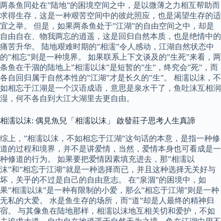
两条鱼同处在”陆地”的困境空间之中，是以微薄之力相互帮助而
求得生存，这是一种艰苦空间中的彼此照应，也是渴望生存的适
宜之举。 但是，如果两条鱼处于”江湖”的自由空间之中，却是
自由自在、物我两忘的逍遥，这是回归自然本质，也是绝情中的
痛苦升华。 陆地艰难时期的”相濡”令人感动，江湖自然状态中
的”相忘”则是一种境界。 如果联系上下文谈及的”生死”来看，两
条鱼在干涸的陆地上”相濡以沫”是短暂的”生”，终究会”死”，而
各自回归属于自然本性的”江湖”才是长久的”生”。 相濡以沫，不
如相忘于江湖是一个汉语成语，意思是泉水干了，鱼吐沫互相润
湿，何不各自到大江大湖里去更自由。
相濡以沫: 偶見魚兒「相濡以沫」 啟發莊子思考人生真諦
综上，”相濡以沫，不如相忘于江湖”这句话的本意，是指一种修
道的过程和境界，并不是讲爱情，当然，爱情本身也可看成是一
种修道的行为。 如果要把爱情因素填充进去，那”相濡以
沫”和”相忘于江湖”就是一种选择而已，并且这种选择无关好与
坏，关乎的不过是自己的自由意志。 在”泉涸”的困境中，如
果”相濡以沫”是一种有限制的小爱，那么”相忘于江湖”则是一种
无私的大爱。 水是鱼生存的场所，而”道”却是人最终的精神归
宿。 与其像鱼在陆地那样，相濡以沫地互相关切和爱护，不如