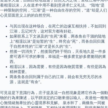
去追求大道，自由自在地逍遥于自然无为之境，鱼在江湖中用不
着相濡以沫，人在道术中用不着刻意讲求仁义礼法。 “陆地”是
一种限制的空间，”江湖”是一种自由生存的空间，”道”却是人们
心灵层面意义上的的自然空间。
与其出现在这种场合，在死亡的边缘互相扶持，不如回到
江湖，忘记对方，这对双方都有好处。
如果联系上下文谈及的”生死”来看，两条鱼在干涸的陆地
上”相濡以沫”是短暂的”生”，终究会”死”，而各自回归属
于自然本性的”江湖”才是长久的”生”。
然後一切消失了，然後我們終于明白，天長地久是一件多
麽可遇不可求的事情，幸福是一種多麽玄妙多麽脆弱的東
西。
相濡以沫，因為需要，有些是因為物質需要，有些是因為
精神需要。
两条鱼各自回到属于自己的江湖，就会有无穷无尽的水
源，这就是”有余”。
可見這是下意識行為，庄子提及這一自然現象是將它作為一個動
物的行為來陳述，以平靜淡定的口吻來借以喻人，表達他一種無
心無情緒無牽扯的心靈境界和見解。 泉水幹了，兩條魚一同被
擱淺在陸地上，互相呼氣、互相吐沫來潤濕對方，顯得患難與共