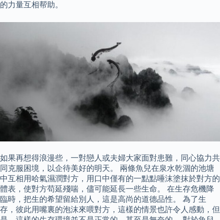
的力量互相帮助。
如果再想得浪漫些，一對戀人或夫婦大家面對患難，同心協力共
同克服困境，以企待美好的明天。 兩條魚兒在泉水乾涸的池塘
中互相用哈氣濕潤對方，用口中僅有的一點點唾沫塗抹於對方的
體表，使對方苟延殘喘，儘可能延長一些生命。 在生存危機降
臨時，把生的希望留給別人，這是高尚的道德品性。 為了生
存，彼此用嘴裏的泡沫來喂對方，這樣的情景也許令人感動，但
是，這樣的生存環境並不是正常的，甚至是無奈的。 對於魚兒