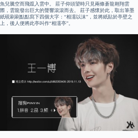
魚兒騰空而飛躥入雲中。 莊子仰頭望時只見兩條蒼龍翱翔雲
際，雲龍發出巨大的聲響滾滾而去。 莊子感懷於此，取出筆墨
紙硯刷刷點點寫下四個大字：“相濡以沫”，並將紙貼於亭壁之
上，後人便將此亭叫作“相濡亭”。