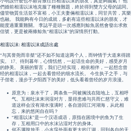
小明說什麼也不願背叛往日相濡以沫的朋友，真是夠義氣！ 他
們婚前相濡以沫地克服了種種難題，終於得到雙方父母的認同。
儘管物質生活並不富裕，小王夫妻倆相濡以沫，同甘共苦，其樂
也融。 我能夠有今日的成就，多虧有這些相濡以沫的朋友，才
能度過重重難關。 李誌平是頭一次感應到鯨魚居然會發出求救
信號，更是被兩條鯨魚“相濡以沫”的深情所打動。
相濡以沫: 相濡以沫成語出處
“与其誉尧而非桀”还不如不知道这两个人，而钟情于大道来得踏
实。 17、待到暮年，心情恬然，一起话生命的美好，感受岁月
的静美。 美丽的誓言，我们已经实现，相依相伴，一起想念曾
经的相濡以沫，一起去看曾经的细水流长。 今生执子之手，与
子偕老，漫步于夕阳西下的美好，低头看着曾经的岁月浪漫。
原意为：泉水干了，两条鱼一同被搁浅在陆地上，互相呼
气、互相吐沫来润湿对方，显得患难与共而仁慈守义，难
道这样会没有湖水涨满时，各自游回江河湖海，从此相
忘，来的悠闲自在吗？
“相濡以沫”是一个汉语成语，原指在困境中的鱼为了生
存，互相用口中的水沫沾湿对方的身体。
何不灑脫放手，小水窪外面有更大的江湖，回到各自的天