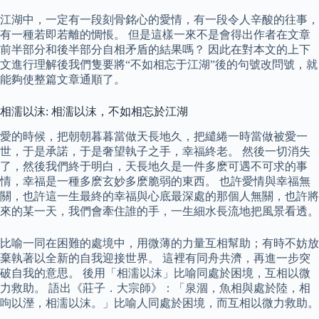
江湖中，一定有一段刻骨銘心的愛情，有一段令人辛酸的往事，
有一種若即若離的惆悵。 但是這樣一來不是會得出作者在文章
前半部分和後半部分自相矛盾的結果嗎？ 因此在對本文的上下
文進行理解後我們隻要將“不如相忘于江湖”後的句號改問號，就
能夠使整篇文章通順了。
相濡以沫: 相濡以沫，不如相忘於江湖
愛的時候，把朝朝暮暮當做天長地久，把繾綣一時當做被愛一
世，于是承諾，于是奢望執子之手，幸福終老。 然後一切消失
了，然後我們終于明白，天長地久是一件多麽可遇不可求的事
情，幸福是一種多麽玄妙多麽脆弱的東西。 也許愛情與幸福無
關，也許這一生最終的幸福與心底最深處的那個人無關，也許將
來的某一天，我們會牽住誰的手，一生細水長流地把風景看透。
比喻一同在困難的處境中，用微薄的力量互相幫助；有時不妨放
棄執著以全新的自我迎接世界。 這裡有同舟共濟，再進一步突
破自我的意思。 後用「相濡以沫」比喻同處於困境，互相以微
力救助。 語出《莊子．大宗師》：「泉涸，魚相與處於陸，相
呴以溼，相濡以沫。」比喻人同處於困境，而互相以微力救助。