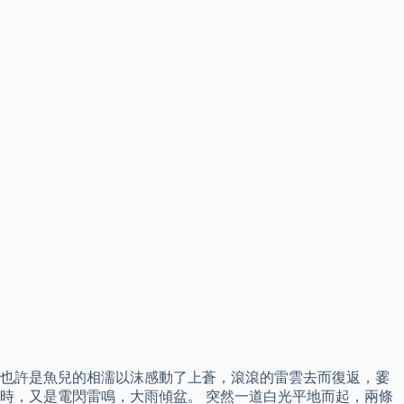
也許是魚兒的相濡以沫感動了上蒼，滾滾的雷雲去而復返，霎
時，又是電閃雷鳴，大雨傾盆。 突然一道白光平地而起，兩條