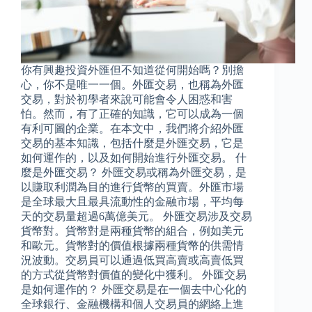
你有興趣投資外匯但不知道從何開始嗎？別擔
心，你不是唯一一個。外匯交易，也稱為外匯
交易，對於初學者來說可能會令人困惑和害
怕。然而，有了正確的知識，它可以成為一個
有利可圖的企業。在本文中，我們將介紹外匯
交易的基本知識，包括什麼是外匯交易，它是
如何運作的，以及如何開始進行外匯交易。 什
麼是外匯交易？ 外匯交易或稱為外匯交易，是
以賺取利潤為目的進行貨幣的買賣。外匯市場
是全球最大且最具流動性的金融市場，平均每
天的交易量超過6萬億美元。 外匯交易涉及交易
貨幣對。貨幣對是兩種貨幣的組合，例如美元
和歐元。貨幣對的價值根據兩種貨幣的供需情
況波動。交易員可以通過低買高賣或高賣低買
的方式從貨幣對價值的變化中獲利。 外匯交易
是如何運作的？ 外匯交易是在一個去中心化的
全球銀行、金融機構和個人交易員的網絡上進