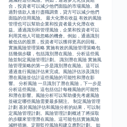
施減輕這些風險。例如，通過多元化投資組
合，投資者可以減少他們面臨的市場風險。通
過對借款人進行盡職調查，貸方可以減少他們
面臨的信用風險。 最大化潛在收益 有效的風險
管理也可以幫助企業和投資者最大化潛在收
益。通過識別和管理風險，企業和投資者可以
利用其他人可能忽略的機會。例如，通過識別
被低估的股票，投資者可以獲得更高的回報。
實施風險管理策略 實施有效的風險管理策略包
括幾個步驟，包括識別潛在風險、分析這些風
險並制定風險管理計劃。 識別潛在風險 實施風
險管理策略的第一步是識別潛在風險。這可以
通過進行風險評估來完成。風險評估涉及識別
潛在風險並估計這些風險的可能性和潛在影
響。 分析風險 一旦識別了潛在風險，下一步是
分析這些風險。這包括估計每種風險的可能性
和潛在影響。風險分析可以幫助優先考慮風險
並確定哪些風險需要最多關注。 制定風險管理
計劃 基於風險評估和風險分析的結果，可以制
定風險管理計劃。風險管理計劃概述了將採取
的步驟來管理潛在風險。這可能包括實施風險
減輕措施、定期監控風險和建立應對計劃。 如