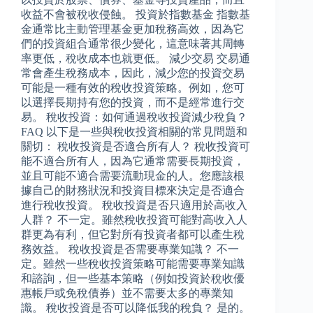
收益不會被稅收侵蝕。 投資於指數基金 指數基
金通常比主動管理基金更加稅務高效，因為它
們的投資組合通常很少變化，這意味著其周轉
率更低，稅收成本也就更低。 減少交易 交易通
常會產生稅務成本，因此，減少您的投資交易
可能是一種有效的稅收投資策略。例如，您可
以選擇長期持有您的投資，而不是經常進行交
易。 稅收投資：如何通過稅收投資減少稅負？
FAQ 以下是一些與稅收投資相關的常見問題和
關切： 稅收投資是否適合所有人？ 稅收投資可
能不適合所有人，因為它通常需要長期投資，
並且可能不適合需要流動現金的人。您應該根
據自己的財務狀況和投資目標來決定是否適合
進行稅收投資。 稅收投資是否只適用於高收入
人群？ 不一定。雖然稅收投資可能對高收入人
群更為有利，但它對所有投資者都可以產生稅
務效益。 稅收投資是否需要專業知識？ 不一
定。雖然一些稅收投資策略可能需要專業知識
和諮詢，但一些基本策略（例如投資於稅收優
惠帳戶或免稅債券）並不需要太多的專業知
識。 稅收投資是否可以降低我的稅負？ 是的。