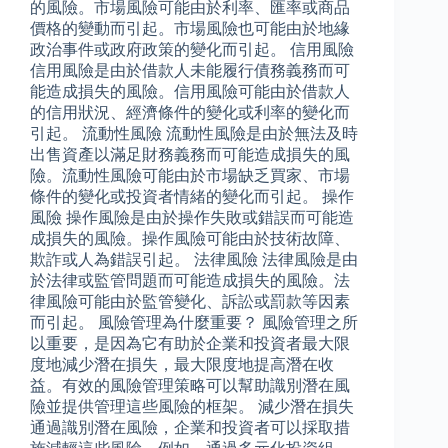
的風險。市場風險可能由於利率、匯率或商品
價格的變動而引起。市場風險也可能由於地緣
政治事件或政府政策的變化而引起。 信用風險
信用風險是由於借款人未能履行債務義務而可
能造成損失的風險。信用風險可能由於借款人
的信用狀況、經濟條件的變化或利率的變化而
引起。 流動性風險 流動性風險是由於無法及時
出售資產以滿足財務義務而可能造成損失的風
險。流動性風險可能由於市場缺乏買家、市場
條件的變化或投資者情緒的變化而引起。 操作
風險 操作風險是由於操作失敗或錯誤而可能造
成損失的風險。操作風險可能由於技術故障、
欺詐或人為錯誤引起。 法律風險 法律風險是由
於法律或監管問題而可能造成損失的風險。法
律風險可能由於監管變化、訴訟或罰款等因素
而引起。 風險管理為什麼重要？ 風險管理之所
以重要，是因為它有助於企業和投資者最大限
度地減少潛在損失，最大限度地提高潛在收
益。有效的風險管理策略可以幫助識別潛在風
險並提供管理這些風險的框架。 減少潛在損失
通過識別潛在風險，企業和投資者可以採取措