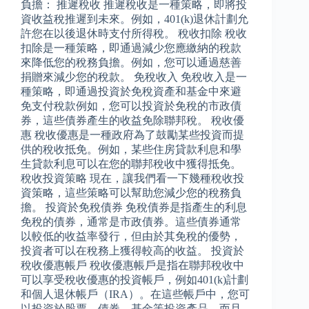
負擔： 推遲稅收 推遲稅收是一種策略，即將投
資收益稅推遲到未來。例如，401(k)退休計劃允
許您在以後退休時支付所得稅。 稅收扣除 稅收
扣除是一種策略，即通過減少您應繳納的稅款
來降低您的稅務負擔。例如，您可以通過慈善
捐贈來減少您的稅款。 免稅收入 免稅收入是一
種策略，即通過投資於免稅資產和基金中來避
免支付稅款例如，您可以投資於免稅的市政債
券，這些債券產生的收益免除聯邦稅。 稅收優
惠 稅收優惠是一種政府為了鼓勵某些投資而提
供的稅收抵免。例如，某些住房貸款利息和學
生貸款利息可以在您的聯邦稅收中獲得抵免。
稅收投資策略 現在，讓我們看一下幾種稅收投
資策略，這些策略可以幫助您減少您的稅務負
擔。 投資於免稅債券 免稅債券是指產生的利息
免稅的債券，通常是市政債券。這些債券通常
以較低的收益率發行，但由於其免稅的優勢，
投資者可以在稅務上獲得較高的收益。 投資於
稅收優惠帳戶 稅收優惠帳戶是指在聯邦稅收中
可以享受稅收優惠的投資帳戶，例如401(k)計劃
和個人退休帳戶（IRA）。在這些帳戶中，您可
以投資於股票、債券、基金等投資產品，而且