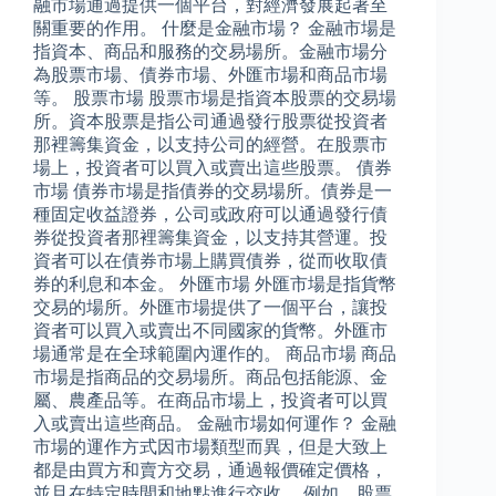
融市場通過提供一個平台，對經濟發展起著至
關重要的作用。 什麼是金融市場？ 金融市場是
指資本、商品和服務的交易場所。金融市場分
為股票市場、債券市場、外匯市場和商品市場
等。 股票市場 股票市場是指資本股票的交易場
所。資本股票是指公司通過發行股票從投資者
那裡籌集資金，以支持公司的經營。在股票市
場上，投資者可以買入或賣出這些股票。 債券
市場 債券市場是指債券的交易場所。債券是一
種固定收益證券，公司或政府可以通過發行債
券從投資者那裡籌集資金，以支持其營運。投
資者可以在債券市場上購買債券，從而收取債
券的利息和本金。 外匯市場 外匯市場是指貨幣
交易的場所。外匯市場提供了一個平台，讓投
資者可以買入或賣出不同國家的貨幣。外匯市
場通常是在全球範圍內運作的。 商品市場 商品
市場是指商品的交易場所。商品包括能源、金
屬、農產品等。在商品市場上，投資者可以買
入或賣出這些商品。 金融市場如何運作？ 金融
市場的運作方式因市場類型而異，但是大致上
都是由買方和賣方交易，通過報價確定價格，
並且在特定時間和地點進行交收。 例如，股票