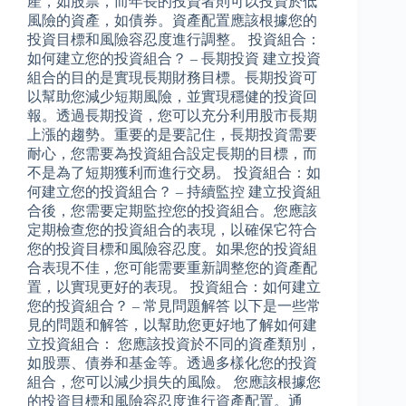
產，如股票，而年長的投資者則可以投資於低
風險的資產，如債券。資產配置應該根據您的
投資目標和風險容忍度進行調整。 投資組合：
如何建立您的投資組合？ – 長期投資 建立投資
組合的目的是實現長期財務目標。長期投資可
以幫助您減少短期風險，並實現穩健的投資回
報。透過長期投資，您可以充分利用股市長期
上漲的趨勢。重要的是要記住，長期投資需要
耐心，您需要為投資組合設定長期的目標，而
不是為了短期獲利而進行交易。 投資組合：如
何建立您的投資組合？ – 持續監控 建立投資組
合後，您需要定期監控您的投資組合。您應該
定期檢查您的投資組合的表現，以確保它符合
您的投資目標和風險容忍度。如果您的投資組
合表現不佳，您可能需要重新調整您的資產配
置，以實現更好的表現。 投資組合：如何建立
您的投資組合？ – 常見問題解答 以下是一些常
見的問題和解答，以幫助您更好地了解如何建
立投資組合： 您應該投資於不同的資產類別，
如股票、債券和基金等。透過多樣化您的投資
組合，您可以減少損失的風險。 您應該根據您
的投資目標和風險容忍度進行資產配置。通