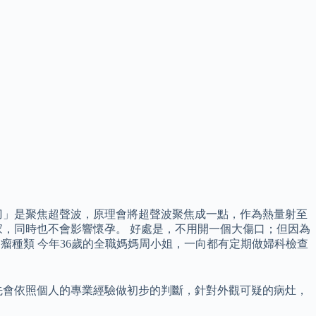
扶刀」是聚焦超聲波，原理會將超聲波聚焦成一點，作為熱量射至
，同時也不會影響懷孕。 好處是，不用開一個大傷口；但因為
瘤種類 今年36歲的全職媽媽周小姐，一向都有定期做婦科檢查
先會依照個人的專業經驗做初步的判斷，針對外觀可疑的病灶，