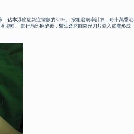
1宗，佔本港癌症新症總數的3.1%。 按粗發病率計算，每十萬香港
的顯著增幅。 進行局部麻醉後，醫生會將圓筒形刀片嵌入皮膚形成