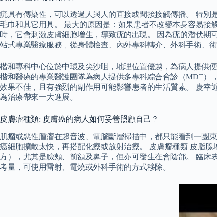
疣具有傳染性，可以透過人與人的直接或間接接觸傳播。 特別
毛巾和其它用具。 最大的原因是：如果患者不改變本身容易接
時，它會刺激皮膚細胞增生，導致疣的出現。 因為疣的潛伏期可
站式專業醫療服務，從身體檢查、內外專科轉介、外科手術、術
楷和專科中心位於中環及尖沙咀，地理位置優越，為病人提供便
楷和醫療的專業醫護團隊為病人提供多專科綜合會診（MDT）
效果不佳，且有強烈的副作用可能影響患者的生活質素。 慶幸
為治療帶來一大進展。
皮膚瘤種類: 皮膚癌的病人如何妥善照顧自己？
肌瘤或惡性腫瘤在超音波、電腦斷層掃描中，都只能看到一團東
癌細胞擴散太快，再搭配化療或放射治療。 皮膚瘤種類 皮脂
方），尤其是臉頰、前額及鼻子，但亦可發生在會陰部。 臨床
考量，可使用雷射、電燒或外科手術的方式移除。