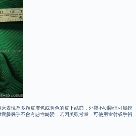
臨床表現為多顆皮膚色或黃色的皮下結節，外觀不明顯但可觸摸
腺囊腫幾乎不會有惡性轉變，若因美觀考量，可使用雷射或手術