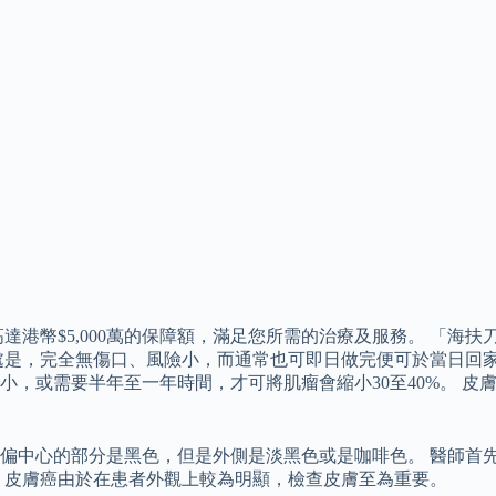
達港幣$5,000萬的保障額，滿足您所需的治療及服務。 「海
處是，完全無傷口、風險小，而通常也可即日做完便可於當日回家
，或需要半年至一年時間，才可將肌瘤會縮小30至40%。 皮膚
偏中心的部分是黑色，但是外側是淡黑色或是咖啡色。 醫師首
 皮膚癌由於在患者外觀上較為明顯，檢查皮膚至為重要。