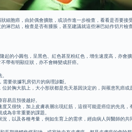
鱗狀細胞癌，由於偶會擴散，或須作進一步檢查，看看是否要接受
近的淋巴結，檢查是否有腫脹，甚至建議就這些淋巴結作切片檢
隆起的小圓包，呈黑色、紅色甚至粉紅色，增生速度高，亦會擴
常不帶有明顯症狀，亦不會轉變成肝癌。
法。
病變狀況，需要依據乳房切片的病理診斷。
，位於胸大肌上，大小形狀都是先天基因決定的，與罹患乳癌或
療容易且預後越好。
速度又很快，加上皮膚表層出現紅筋，這很可能是癌症的先兆，
就成為非常重要的課題。
狀況，以及各種考量，例如生育上的需求，經由病人與醫師的共