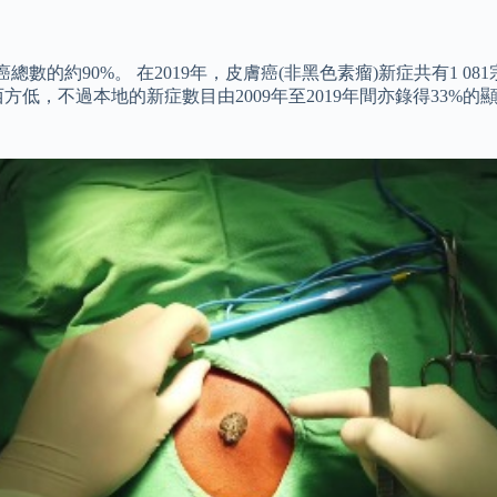
的約90%。 在2019年，皮膚癌(非黑色素瘤)新症共有1 08
方低，不過本地的新症數目由2009年至2019年間亦錄得33%