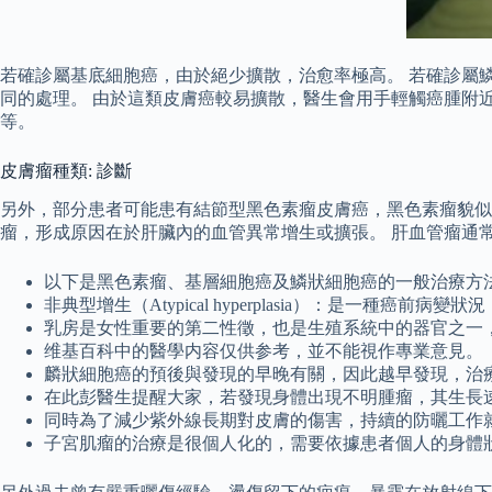
若確診屬基底細胞癌，由於絕少擴散，治愈率極高。 若確診屬
同的處理。 由於這類皮膚癌較易擴散，醫生會用手輕觸癌腫附
等。
皮膚瘤種類: 診斷
另外，部分患者可能患有結節型黑色素瘤皮膚癌，黑色素瘤貌似
瘤，形成原因在於肝臟內的血管異常增生或擴張。 肝血管瘤通
以下是黑色素瘤、基層細胞癌及鱗狀細胞癌的一般治療方
非典型增生（Atypical hyperplasia）：是一種癌前
乳房是女性重要的第二性徵，也是生殖系統中的器官之一
维基百科中的醫學内容仅供参考，並不能視作專業意見。
麟狀細胞癌的預後與發現的早晚有關，因此越早發現，治
在此彭醫生提醒大家，若發現身體出現不明腫瘤，其生長
同時為了減少紫外線長期對皮膚的傷害，持續的防曬工作
子宮肌瘤的治療是很個人化的，需要依據患者個人的身體