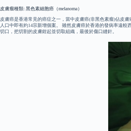
皮膚瘤種類: 黑色素細胞癌（melanoma）
皮膚癌是香港常見的癌症之一，當中皮膚癌(非黑色素瘤)佔皮膚癌總數
人口中即有約14宗新增個案。 雖然皮膚癌於香港的發病率遠較西
切口，把切割的皮膚鉗起並切取組織，最後於傷口縫針。