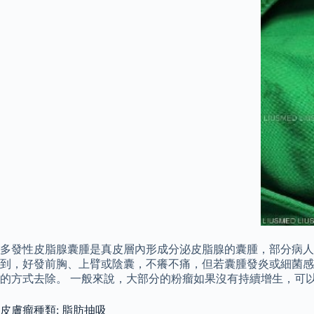
多發性皮脂腺囊腫是真皮層內形成分泌皮脂腺的囊腫，部分病人
到，好發前胸、上臂或陰囊，不癢不痛，但若囊腫發炎或細菌感
的方式去除。 一般來說，大部分的粉瘤如果沒有持續增生，可
皮膚瘤種類: 脂肪抽吸