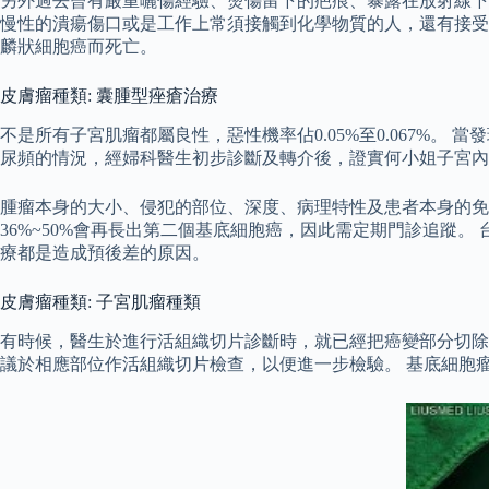
另外過去曾有嚴重曬傷經驗、燙傷留下的疤痕、暴露在放射線下
慢性的潰瘍傷口或是工作上常須接觸到化學物質的人，還有接受
麟狀細胞癌而死亡。
皮膚瘤種類: 囊腫型痤瘡治療
不是所有子宮肌瘤都屬良性，惡性機率佔0.05%至0.067%。 
尿頻的情況，經婦科醫生初步診斷及轉介後，證實何小姐子宮內有
腫瘤本身的大小、侵犯的部位、深度、病理特性及患者本身的免
36%~50%會再長出第二個基底細胞癌，因此需定期門診追蹤
療都是造成預後差的原因。
皮膚瘤種類: 子宮肌瘤種類
有時候，醫生於進行活組織切片診斷時，就已經把癌變部分切除
議於相應部位作活組織切片檢查，以便進一步檢驗。 基底細胞