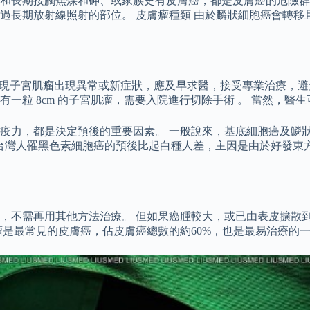
和長期接觸焦煤和砷、或家族史有皮膚癌，都是皮膚癌的危險群
過長期放射線照射的部位。 皮膚瘤種類 由於麟狀細胞癌會轉移
當發現子宮肌瘤出現異常或新症狀，應及早求醫，接受專業治療，避免癌
一粒 8cm 的子宮肌瘤，需要入院進行切除手術 。 當然，
疫力，都是決定預後的重要因素。 一般說來，基底細胞癌及鱗
。 台灣人罹黑色素細胞癌的預後比起白種人差，主因是由於好發
，不需再用其他方法治療。 但如果癌腫較大，或已由表皮擴散到
瘤是最常見的皮膚癌，佔皮膚癌總數的約60%，也是最易治療的