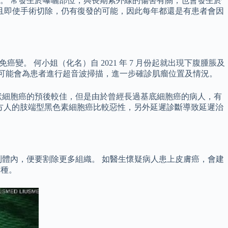
。 常發生於曝曬部位，與長期紫外線的傷害有關，也會發生於
且即使手術切除，仍有復發的可能，因此每年都還是有患者會因
變。 何小姐（化名）自 2021 年 7 月份起就出現下腹腫脹及
醫生可能會為患者進行超音波掃描，進一步確診肌瘤位置及情況。
狀細胞癌的預後較佳，但是由於曾經長過基底細胞癌的病人，有
東方人的肢端型黑色素細胞癌比較惡性，另外延遲診斷導致延遲治
體內，便要割除更多組織。 如醫生懷疑病人患上皮膚癌，會建
一種。