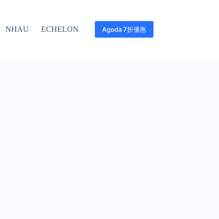
NHAU
ECHELON
Agoda 7折優惠