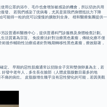
是使用公眾的浴巾、毛巾也會增加被感染的機會，所以切勿共用
復發。 若我們感染了疣病毒，尤其是當我們身體抵抗力下降
始可能得一粒的疣可以慢慢的擴散到全身。 楷和醫療集團提供一
亦另設普通科醫務中心，提供普通科門診服務及身體檢查計劃。
生活質素為宗旨。 免疫療法針對治療黑色素瘤，傳統化療不僅
於術後作輔助性治療或者針對晚期轉移性黑色素瘤，療效顯著，
確定。 早期的惡性肌瘤通常以切除全子宮和雙側卵巢為主，若
，好發中老年人，多生長在臉部（人體皮脂腺數目最多的地
不痛的病灶。 皮脂腺增生幾乎沒有惡性變化的可能，若因美觀