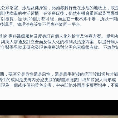
是公眾浴室、泳池及健身室，比如赤腳行走在泳池的地板上，或
觸到疣病毒的生活習慣，在治療疣後，仍然有機會重新感染而導致
以很長，從1到20個月都可能，而且它一般不疼不癢，所以一開
後護理、物理治療等集不同專科於同一平台。
利的專科醫療服務及度身訂造個人化的檢查及治療方案。 楷和
，與病人溝通及訂立全面及個人化的檢測及治療方案，以提升病人
近年醫學界臨床研究發現免疫療法對於黑色素瘤很有效。 不論對
西，要區分是良性還是惡性，還是靠手術後的病理診斷切片才能
腺增生的成因是皮膚內分泌皮脂的腺體細胞數目增加並變大而形成
表現為一個或多個的黃色丘疹，中央凹陷外圍呈多葉型增生，不癢