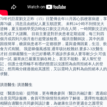
70年代巨星劉文正昨（15）日驚傳去年11月因心肌梗塞病逝，享
壽70歲，消息且由經紀人夏玉順證實。 未料24小時不到情況大
逆轉，夏玉順稍早受訪時改口劉文正尚在人間，一時間劉文正的
生死成了大謎團。 目前主要是對肝炎患者定期追蹤，每三到四
個月或四到六個月進行超聲波檢查。 楊洪浩醫師說，其中的原
因很簡單，糖尿病患者不一定都很胖，還與遺傳因素，生活、飲
食方式有關。 我是睇傷風感冒,通常咳比較難好,要多2-3次醫生
才好,但睇嚴醫生一次已好番晒,不過診所多病人要等耐少少,可值
得一試. 腸胃炎己嚴重至躺在椅上，甚至不能動，家人幚忙登
記，但護士使用極不有禮的態度以沒護照為由而拒絕本人的登
記，然而兩分鍾過後給其護照，又以需時入資料為由拒絕本人的
求醫。
洪浩醫生: 洪浩醫生
從〈醫護信箱〉提問後，更有機會參與〈醫訪共融計畫〉透過綜
合意見問診服務，會員可對病情預先稍作了解後，選擇性地邀請
相關合適醫生共同參與該計畫，為健康生活作更週全之護理安