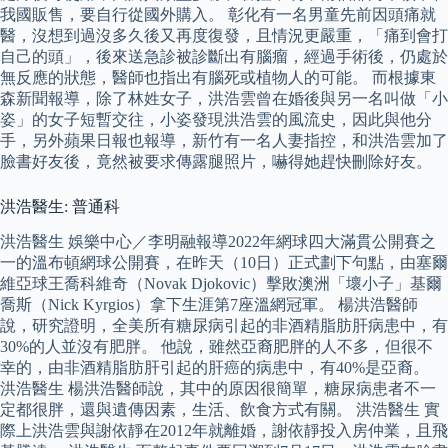
我國販售，要自行從國外購入。 彰化有一名男童先前因頭痛就
醫，沒想到過沒多久後又再度復發，且情況更嚴重，「痛到會打
自己的頭」，後來送急診被診斷出有腦瘤，經過手術後，仍處於
無反應的狀態，醫師也指出有腦死或植物人的可能。 而根據東
森新聞報導，除了林姓女子，洪浩雲曾在婚後與另一名叫做「小
姿」的女子短暫交往，小姿發現洪浩雲的風流史，因此與他分
手，另外蘋果日報也報導，新竹有一名人妻指控，和洪浩雲加了
臉書好友後，竟然被要求傳露腿照片，嚇得她趕快刪除好友。
洪浩醫生: 普通科
洪浩醫生 娛樂中心／李明融報導2022年網球四大滿貫公開賽之
一的溫布頓網球公開賽，在昨天（10日）正式劃下句點，由塞爾
維亞球王喬科維奇（Novak Djokovic）擊敗澳洲「壞小子」基爾
喬斯（Nick Kyrgios）拿下生涯第7座溫網冠軍。 楊洪浩醫師
說，研究證明，全美所有糖尿病引起的非酒精脂肪肝病患中，有
30%的人並沒有肥胖。 他說，雖然亞裔肥胖的人不多，但很不
幸的，由非酒精脂肪肝引起的肝癌的病患中，有40%是亞裔。
洪浩醫生 楊洪浩醫師說，其中的原因很簡單，糖尿病患者不一
定都很胖，還與遺傳因素，生活、飲食方式有關。 洪浩醫生 實
際上洪浩雲與謝依靜在2012年就離婚，謝依靜投入房仲業，且飛