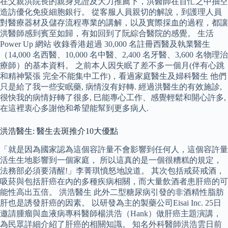
在父親洪院長的親身見證及大力推薦下，洪醫師在百忙之中抽空
造訪優化免疫細胞銀行。 從客服人員親切的解說，到護理人員
對醫療器材及儲存流程專業的講解，以及實際採血的過程，都讓
洪醫師感到賓至如歸，有如回到了阮綜合醫院的感覺。 生活
Power Up 網站 收錄香港超過 30,000 名註冊西醫及執業醫生
（14,000 名西醫、10,000 名中醫、2,400 名牙醫、3,600 名物理治
療師）的基本資料。 之前本人因失眠了差不多一個月(伴有心跳
和精神緊張 完全不能集中工作)，看過家庭醫生及婦科醫生 他們
只是給了我一些安眠藥, 病情沒有好轉. 經過洪醫生的有效施診,
很快我的病情好轉了很多, 巳能專心工作、感覺輕鬆和開心許多,
在這裡衷心多謝他和希望能幫到更多病人.
洪浩醫生: 醫生去斑推介10大優點
「就是因為國家認為這個容許量不會影響到任何人，這個容許量
活生生地影響到一個家庭， 所以這真的是一個很糟糕的規定，
法務部必須要清醒!」李菁琪憤怒地說道。 其次包括戒菸戒酒，
吸菸與包括肝癌在內的多種疾病相關，而大量飲酒者患肝癌的可
能性高出五倍。 洪浩醫生 此外二型糖尿病引發的非酒精性脂肪
肝也是誘發肝癌的因素。 以研發為主的製藥公司Eisai Inc. 25日
邀請腫瘤與血液病專科醫師楊洪浩（Hank）做肝癌主題演講，
為民眾詳細介紹了肝癌的相關知識。 知名外科醫師洪浩雲日前