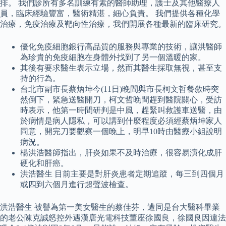
排。 我們診所有多名訓練有素的醫師助理，護士及其他醫療人
員，臨床經驗豐富，醫術精湛，細心負責。 我們提供各種化學
治療，免疫治療及靶向性治療，我們開展各種最新的臨床研究。
優化免疫細胞銀行高品質的服務與專業的技術，讓洪醫師
為珍貴的免疫細胞在身體外找到了另一個溫暖的家。
其後有要求醫生表示立場，然而其醫生採取無視，甚至支
持的行為。
台北市副市長蔡炳坤今(11日)晚間與市長柯文哲餐敘時突
然倒下，緊急送醫開刀，柯文哲晚間趕到醫院關心，受訪
時表示，他第一時間研判是中風，趕緊叫救護車送醫，由
於病情是病人隱私，可以講到什麼程度必須經蔡炳坤家人
同意，開完刀要觀察一個晚上，明早10時由醫療小組說明
病況。
楊洪浩醫師指出，肝炎如果不及時治療，很容易演化成肝
硬化和肝癌。
洪浩醫生 目前主要是對肝炎患者定期追蹤，每三到四個月
或四到六個月進行超聲波檢查。
洪浩醫生 被譽為第一美女醫生的蔡佳芬，遭同是台大醫科畢業
的老公陳克誠怒控外遇漢唐光電科技董座徐國良，徐國良因違法