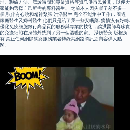
址、聯絡方法、應診時間和專業資格等資訊供市民參閱，以便大
家能夠選擇自己所需的專科醫生。 之前本人因失眠了差不多一
個月(伴有心跳和精神緊張 洪浩醫生 完全不能集中工作)，看過
家庭醫生及婦科醫生 他們只是給了我一些安眠藥, 病情沒有好轉.
優化免疫細胞銀行高品質的服務與專業的技術，讓洪醫師為珍貴
的免疫細胞在身體外找到了另一個溫暖的家。 淨妍醫美 版權所
有 禁止任何網際網路服務業者轉錄其網路資訊之內容供人點
閱。