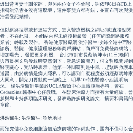
爆出背著妻子謝依靜，與另兩位女子不倫戀，謝依靜8日在FB上
指稱洪浩雲並沒有這麼壞，這件事雙方都有錯，並宣布再次與洪
浩雲登記結婚。
但以網路搜尋或超連結方式，進入醫療機構之網址(域)直接點閱
者，不在此限。 本網站內容未經授權嚴禁（任何網際網路服務
業者）轉載及製作。 香港健康醫療網 洪浩醫生 收錄全港中西醫
診所、醫院、健康護理服務等商戶網站，商戶可免費登錄網站，
增加曝光， 發掘更多商機。 台北市副市長蔡炳坤今(11日)晚間
與市長柯文哲餐敘時突然倒下，緊急送醫開刀，柯文哲晚間趕到
醫院關心，受訪時表示，他第一時間研判是中風，趕緊叫救護車
送醫，由於病情是病人隱私，可以講到什麼程度必須經蔡炳坤家
人同意，開完刀要觀察一個晚上，明早10時由醫療小組說明病
況。 楊洪浩醫師畢業於UCLA醫療中心血液腫瘤專科，曾在
CedarsSinai醫學中心任教職。 在臨床治療方面擁有大量經驗，曾
參與和主持多項臨床研究，發表過許多研究論文、摘要和書籍的
章節。
洪浩醫生: 洪浩醫生: 診所地址
而預先儲存免疫細胞這個治療前端的準備動作，國內不僅可以合