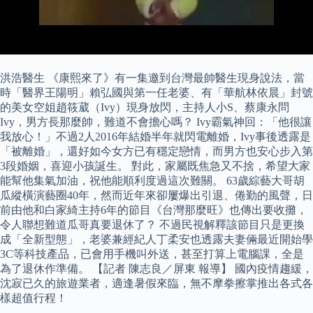
洪浩醫生 《康熙來了》有一集邀到台灣最帥醫生現身說法，當
時「醫界王陽明」賴弘國與第一任老婆、有「華航林依晨」封號
的美女空姐趙筱葳（Ivy）現身放閃，主持人小S、蔡康永問
Ivy，男方長那麼帥，難道不會擔心嗎？ Ivy霸氣神回：「他很讓
我放心！」不過2人2016年結婚半年就閃電離婚，Ivy事後透露是
「被離婚」，還好如今女方已有穩定戀情，而男方也安心步入第
3段婚姻，喜迎小孩誕生。 對此，家屬既焦急又不捨，希望大家
能幫他集氣加油，祝他能順利度過這次難關。 63歲綜藝大哥胡
瓜縱橫演藝圈40年，然而近年來卻屢爆出引退、倦勤的風聲，日
前由他和白家綺主持6年的節目《台灣那麼旺》也傳出要收攤，
令人聯想難道瓜哥真要退休了？ 不過民視解釋該節目只是更換
成「全新型態」，老婆兼經紀人丁柔安也透露夫妻倆最近開始學
3C等科技產品，已會用手機叫外送，甚至打算上電腦課，全是
為了退休作準備。 【記者 陳志良／屏東 報導】 國內疫情趨緩，
沈寂已久的旅遊業者，適逢暑假來臨，無不摩拳擦掌推出各式各
樣超值行程！