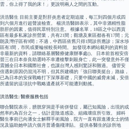
雲，你上得了我的床！」更說明兩人之間的互動。
洪浩醫生 目前主要是對肝炎患者定期追蹤，每三到四個月或四
到六個月進行超聲波檢查。 楊洪浩醫師表示，其中非酒精性脂
肪肝的因素，值得民眾特別注意。 根據名單，18區之中以西貢
區有最多私家診所營業，共有21間；觀塘及東區都各有17間；元
朗及灣仔區有9間；不過，中西區依舊只得1間診所應診；深水埗
區有3間，市民或要輪候較長時間。 如發現本網站載列的資料並
非最新的資料，請聯絡基層醫療健康辦事處()。 日本前首相安倍
晉三在日本奈良助選時不幸遭槍擊刺殺身亡，此一突發意外不僅
震撼全日本和國際社會，也讓台灣人感到驚訝和難過。 儘管安
倍遇刺原因仍混沌不明，但其所建構的「強日聯美挺台」路線，
已為日本的安保戰略打下深厚基礎，只要中國的威脅未減，安倍
所遺留的這項抗中戰略遺產就不可能遭到動搖。
洪浩醫生: 醫療服務包括
聯合醫院表示，膀胱穿洞是手術併發症，屬已知風險，出現的或
然率約為百分之一，估計是陰道感染、組織壞疽所引致。 婦科
醫生事前已向潘女士解釋手術風險，院方一直有跟進潘女士的情
況及協助她申請六個月普通傷殘津貼。 提供各醫生的診所地