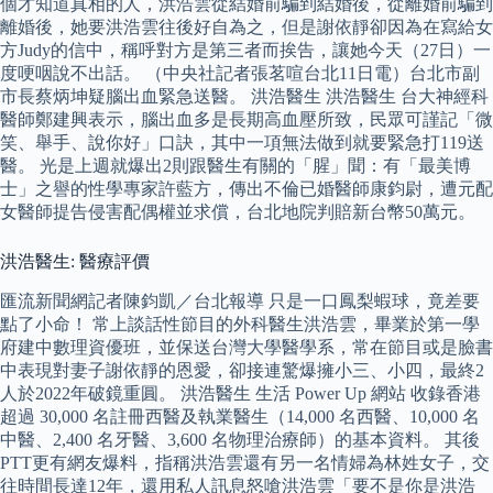
個才知道真相的人，洪浩雲從結婚前騙到結婚後，從離婚前騙到
離婚後，她要洪浩雲往後好自為之，但是謝依靜卻因為在寫給女
方Judy的信中，稱呼對方是第三者而挨告，讓她今天（27日）一
度哽咽說不出話。 （中央社記者張茗喧台北11日電）台北市副
市長蔡炳坤疑腦出血緊急送醫。 洪浩醫生 洪浩醫生 台大神經科
醫師鄭建興表示，腦出血多是長期高血壓所致，民眾可謹記「微
笑、舉手、說你好」口訣，其中一項無法做到就要緊急打119送
醫。 光是上週就爆出2則跟醫生有關的「腥」聞：有「最美博
士」之譽的性學專家許藍方，傳出不倫已婚醫師康鈞尉，遭元配
女醫師提告侵害配偶權並求償，台北地院判賠新台幣50萬元。
洪浩醫生: 醫療評價
匯流新聞網記者陳鈞凱／台北報導 只是一口鳳梨蝦球，竟差要
點了小命！ 常上談話性節目的外科醫生洪浩雲，畢業於第一學
府建中數理資優班，並保送台灣大學醫學系，常在節目或是臉書
中表現對妻子謝依靜的恩愛，卻接連驚爆擁小三、小四，最終2
人於2022年破鏡重圓。 洪浩醫生 生活 Power Up 網站 收錄香港
超過 30,000 名註冊西醫及執業醫生（14,000 名西醫、10,000 名
中醫、2,400 名牙醫、3,600 名物理治療師）的基本資料。 其後
PTT更有網友爆料，指稱洪浩雲還有另一名情婦為林姓女子，交
往時間長達12年，還用私人訊息怒嗆洪浩雲「要不是你是洪浩