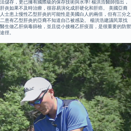
法儲存，更已擁有國際級的保存技術與水準! 楊洪浩醫師指出，
肝炎如果不及時治療，很容易演化成肝硬化和肝癌。 美國亞裔
人士患上慢性乙型肝炎的可能性是美國白人的兩倍，但有三分之
二患有乙型肝炎的亞裔不知道自己被感染。 楊洪浩建議民眾找
醫生做乙肝病毒篩檢，並且從小接種乙肝疫苗，是很重要的防禦
途徑。