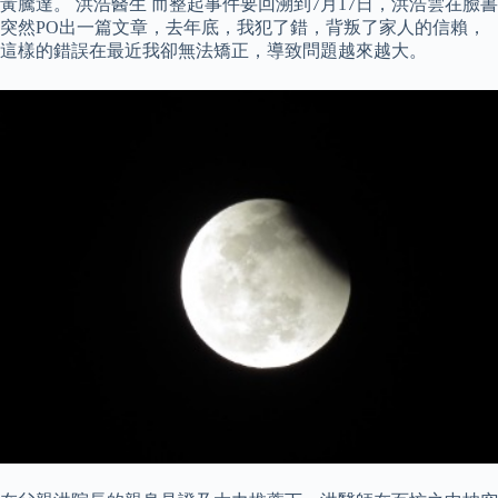
黃騰達。 洪浩醫生 而整起事件要回溯到7月17日，洪浩雲在臉書
突然PO出一篇文章，去年底，我犯了錯，背叛了家人的信賴，
這樣的錯誤在最近我卻無法矯正，導致問題越來越大。