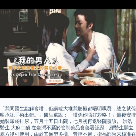
「我問醫生點解會咁，佢講咗大堆我聽極都唔明嘅嘢，總之就係
唔承認手術出錯。」醫生還說：「咁係你唔好彩咯！」最後安排
她裝尿袋排尿，五月十五日出院，七月初再返醫院覆診。 洪浩
醫生 大麻二酚 在臺灣不屬於管制藥品食藥署認證，經醫生開立
處方後可使用，由於其類型多樣、管控不易，衛福部尚未核准在