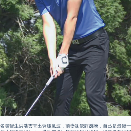
名嘴醫生洪浩雲鬧出劈腿風波，前妻謝依靜感嘆，自己是最後一