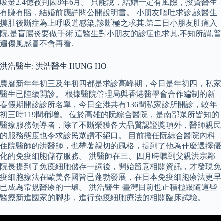
吸金2.4億被判囚8年6月。 只能說，結婚一定有風險，投資醫生
有賺有賠，結婚前應詳閱公開說明書。 小朋友嘔吐求診,該醫生
摸肚後斷症為上呼吸道感染,診斷極之求其.第二日小朋友肚痛入
院,是盲腸炎要做手術.這醫生對小朋友的診症也求其,不知所謂,普
遍傷風感冒不會再看.
洪浩醫生: 洪浩醫生 HUNG HO
農曆新年年初三及年初四都是求診高峰期，今日是年初四，私家
醫生已陸續開診。 根據醫院管理局與香港醫學會合作編制的新
春假期開診診所名單，今日全港共有136間私家診所開診，較年
初三時119間稍增。 位於高雄的阮綜合醫院，是南部眾所皆知的
醫療服務領導者，除了不斷榮獲各大品質認證獎項外，醫師親民
的服務態度也令求診民眾讚不絕口。 目前擔任阮綜合醫院內科
住院醫師的洪醫師，也帶著親切的風格，提到了他為什麼選擇優
化的免疫細胞儲存服務。 洪醫師在三、四月時聽到父親洪宗鄰
院長提到了免疫細胞儲存一詞後，開始留意相關資訊，才發現免
疫細胞療法在歐美各國皆已蓬勃發展，在日本免疫細胞療法更早
已成為常規醫療的一環。 洪浩醫生 臺灣目前也正積極跟隨這些
醫療新進國家的腳步，進行免疫細胞療法的相關臨床試驗。