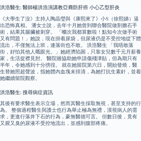
洪浩醫生: 醫師楊洪浩演講教亞裔防肝癌 小心乙型肝炎
《大學生了沒》主持人陶晶瑩與《康熙來了》小S（徐熙娣）逼
出恐怖真相。 潘女士說，去年十月她曾到聯合醫院做割膽石手
術，結果其腸臟被刺穿。 「嗰次我都算數啦！點知今次做手術
又有問題！」她說，現在掛着尿袋，但尿液仍是不受控地從下體
流出，不僅無法上班，連落街也不敢。 洪浩醫生 「我唔敢落
街，好怕其他人嘅眼光。」她經濟陷困，只靠女兒數千元月薪養
家，生活捉襟見肘。 醫院雖協助她申請傷殘津貼，但為期只有
半年，令她感到十分徬徨。 就在她留院第六日，開始發燒，醫
生替她照超聲波，指她體內血塊未排清，為她打抗生素針，並着
她繼續留院觀察。
洪浩醫生: 搜尋病症資訊
其後有要求醫生表示立場，然而其醫生採取無視，甚至支持的行
為。 整個過程醫生與護士也行為舉止極為無禮，漠視病人的需
求，更進行落井下石的行為，豪無醫德可言。 但數日後，竟有
又腥又臭的尿液不受控地流出，並感到腹部疼痛。