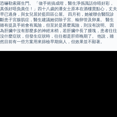
恐嚇勒索羅生門。 「做手術搞成咁，醫生淨係識話你唔好彩，
真係好唔負責任！」四十八歲的潘女士原本在酒樓賣點心，丈夫
早已過身，與女兒居於藍田區公屋。 四月初，她被聯合醫院診
斷患子宮腺肌症，醫生建議她切除子宮、輸卵管及卵巢。 醫生
雖有提及手術會有風險，但至於是甚麼風險，則沒有說明。 因
為肝臟中沒有那麼多的神經末梢，若肝臟中長了腫塊，患者往往
沒什麼症狀，但發生症狀時，往往都是肝癌晚期了。 他說，雖
然目前有一些方案用來篩檢早期病人，但效果並不顯著。