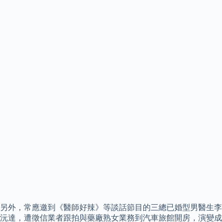
另外，常應邀到《醫師好辣》等談話節目的三總已婚型男醫生李
沅達，遭徵信業者跟拍與藥廠熟女業務到汽車旅館開房，演變成