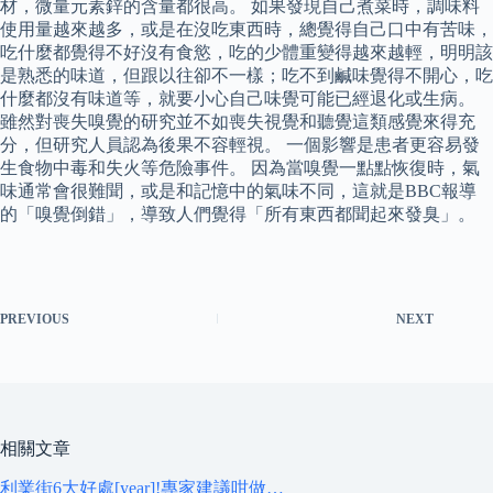
材，微量元素鋅的含量都很高。 如果發現自己煮菜時，調味料
使用量越來越多，或是在沒吃東西時，總覺得自己口中有苦味，
吃什麼都覺得不好沒有食慾，吃的少體重變得越來越輕，明明該
是熟悉的味道，但跟以往卻不一樣；吃不到鹹味覺得不開心，吃
什麼都沒有味道等，就要小心自己味覺可能已經退化或生病。
雖然對喪失嗅覺的研究並不如喪失視覺和聽覺這類感覺來得充
分，但研究人員認為後果不容輕視。 一個影響是患者更容易發
生食物中毒和失火等危險事件。 因為當嗅覺一點點恢復時，氣
味通常會很難聞，或是和記憶中的氣味不同，這就是BBC報導
的「嗅覺倒錯」，導致人們覺得「所有東西都聞起來發臭」。
PREVIOUS
NEXT
相關文章
利業街6大好處[year]!專家建議咁做…