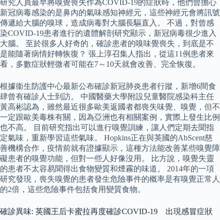
研究人員最早將嗅覺喪失作為COVID-19的症狀時，他們曾擔心
新冠病毒感染的是鼻內的氣味感知神經元，這些神經元會將訊號
傳遞給大腦的嗅球，造成病毒對大腦長驅直入。 不過，對曾感
染COVID-19患者進行的遺體解剖研究顯示，新冠病毒很少進入
大腦。 至於很多人好奇的，確診患者的嗅味覺喪失，到底是不
是能隨著病情好轉恢復？ 張上淳召集人指出，從這11例患者來
看，多數症狀輕微者可能在7～10天就會改善、完全恢復。
根據衞生防護中心最新公布確診新冠肺炎患者行蹤，新增6間食
肆曾有確診人士到訪。 中國醫藥大學附設兒童醫院感染科主任
黃高彬認為，雖然最近很多歐美返國者都喪失味覺、嗅覺，但不
一定跟歐美毒株有關，因為亞洲也有相關案例，實際上發生比例
也不高。 目前研究指出可以進行嗅覺訓練，讓人們定期去聞指
定氣味，重新學習這些氣味。 Hopkins正在與英國的AbScent慈
善機構合作，疫情前就有證據顯示，這種方法能改善某些嗅覺障
礙患者的嗅覺功能，但對一些人好像沒用。 比方說，嗅覺失靈
的患者不太容易聞得出食物變質和煙霧的味道。 2014年的一項
研究發現，喪失嗅覺的患者發生危險事件的概率是有嗅覺正常人
的2倍，這些危險事件包括食用變質食物。
確診異味: 英國王后卡蜜拉再度確診COVID-19 出現感冒症狀