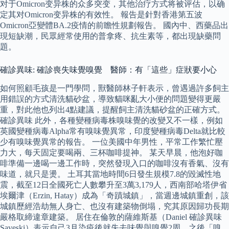
对于Omicron变异株的众多突变，其他治疗方式将被评估，以确
定其对Omicron变异株的有效性。 報告是針對香港第五波
Omicron亞變體BA.2疫情的前瞻性規劃報告。 國內中、西藥品出
現短缺潮，民眾經常使用的普拿疼、抗生素等，都出現缺藥問
題。
確診異味: 確診喪失味覺嗅覺 醫師：有「這些」症狀要小心
如何照顧毛孩是一門學問，獸醫師林子軒表示，曾遇過許多飼主
用錯誤的方式清洗貓砂盆，導致貓咪亂大小便的問題變得更嚴
重，對此他也列出4點建議，提醒飼主清洗貓砂盆的正確方式。
確診異味 此外，各種變種病毒株嗅味覺的改變又不一樣，例如
英國變種病毒Alpha常有嗅味覺異常，印度變種病毒Delta就比較
少有嗅味覺異常的報告。 一位美國中年男性，平常工作繁忙壓
力大，每天固定要喝兩、三杯咖啡提神。 某天早晨，他泡好咖
啡準備一邊喝一邊工作時，突然發現入口的咖啡沒有香氣、沒有
味道，就只是燙。 土耳其當地時間6日發生規模7.8的毀滅性地
震，截至12日全國死亡人數攀升至3萬3,179人，西南部哈塔伊省
埃爾津（Erzin, Hatay）成為「奇蹟城鎮」，當週邊城鎮重創，該
城鎮歷經浩劫無人身亡、也沒有建築物倒塌，究其原因歸功長期
嚴格取締違章建築。 居住在倫敦的薩維斯基（Daniel 確診異味
Saveski）表示自己3月染疫後就失去味覺與嗅覺2周，之後「嗅