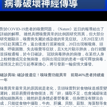
對於COVID-19患者的嗅覺問題，《Nature》近日的報導給出了
詳細的解釋。 雖然具體嗅覺異常的比例因研究而異，但大部分
研究都顯示，嗅覺喪失屬於感染後的常見症狀。 2月20日至3月
19日赴英國工作，返台後進行居家檢疫，20日出現喉嚨痛、頭
痛、呼吸困難、失去嗅覺等症狀，且X光片顯示肺炎，自行就醫
並採檢通報，於今日確診。 冠狀病毒肺炎的病徵，在某些人身
上較輕微或完全無病徵，但與出現症狀的患者一樣可釋放病毒，
這情況之前已引起專家擔心，將引發新一輪疫情大爆發。
確診異味: 確診後遺症！嗅味覺功能異常 前期46%患者持續逾
一年
味覺異常最常見的原因就是老化，舌頭味蕾對於食物味道感受變
遲鈍，就容易覺得食物很淡，而「鋅」攝取不足，也會減緩味道
感知細胞再生；雖然鋅是身體必要營養素，但身體沒有辦法合
成，只能從食物中攝取，牛肉、肝臟、貝類、菇類、海藻類等食