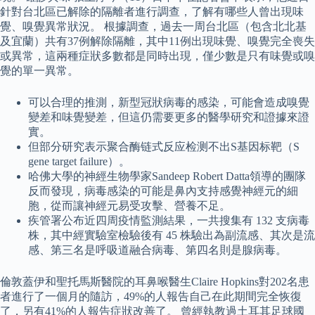
針對台北區已解除的隔離者進行調查，了解有哪些人曾出現味
覺、嗅覺異常狀況。 根據調查，過去一周台北區（包含北北基
及宜蘭）共有37例解除隔離，其中11例出現味覺、嗅覺完全喪失
或異常，這兩種症狀多數都是同時出現，僅少數是只有味覺或嗅
覺的單一異常。
可以合理的推測，新型冠狀病毒的感染，可能會造成嗅覺
變差和味覺變差，但這仍需要更多的醫學研究和證據來證
實。
但部分研究表示聚合酶链式反应检测不出S基因标靶（S
gene target failure）。
哈佛大學的神經生物學家Sandeep Robert Datta領導的團隊
反而發現，病毒感染的可能是鼻內支持感覺神經元的細
胞，從而讓神經元易受攻擊、營養不足。
疾管署公布近四周疫情監測結果，一共搜集有 132 支病毒
株，其中經實驗室檢驗後有 45 株驗出為副流感、其次是流
感、第三名是呼吸道融合病毒、第四名則是腺病毒。
倫敦蓋伊和聖托馬斯醫院的耳鼻喉醫生Claire Hopkins對202名患
者進行了一個月的隨訪，49%的人報告自己在此期間完全恢復
了，另有41%的人報告症狀改善了。 曾經執教過土耳其足球國