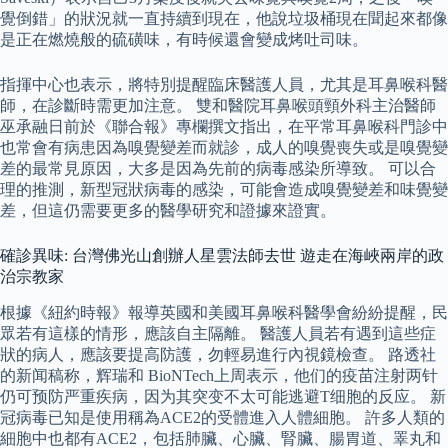
覺倒錯」的狀況就一直持續到現在，他說垃圾桶現在聞起來都像
是正在燃燒般的硫磺味，有時候還會變成烤吐司味。
指揮中心也表示，將特別提醒臨床醫護人員，尤其是耳鼻喉科醫
師，在診斷時需更加注意。 雙和醫院耳鼻喉頭頸外科主治醫師
巫承融日前於《聯合報》專欄撰文指出，在平常耳鼻喉科門診中
也常會有病患因為嗅覺變差而就診，成人的嗅覺喪失或是嗅覺變
差的最常見原因，大多是因為先前的病毒感染所導致。 可以合
理的推測，新型冠狀病毒的感染，可能會造成嗅覺變差和味覺變
差，但這仍需要更多的醫學研究和證據來證實。
確診異味: 台灣佛光山創辦人星雲法師去世 遊走在海峽兩岸的政
治宗教家
根據《紐約時報》報導英國和美國耳鼻喉科醫學會紛紛提醒，民
眾若有這樣的情形，應該自主隔離。 醫護人員若有遇到這些症
狀的病人，應該要提高防護，勿輕易進行內視鏡檢查。 路透社
的新闻稿称，辉瑞和 BioNTech上周表示，他们的疫苗注射两针
仍可预防严重疾病，因为其突变不太可能逃避T细胞的反应。 新
冠病毒已知是使用稱為ACE2的受體進入人體細胞。 許多人類的
細胞中也都有ACE2，包括肺臟、心臟、腎臟、腸胃道、睪丸和