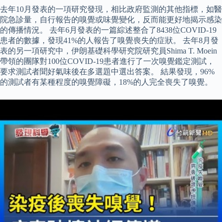
去年10月發表的一項研究發現，相比政府監測的其他指標，如醫
院急診量，自行報告的嗅覺或味覺變化，反而能更好地揭示感染
的傳播情況。 去年6月發表的一篇綜述整合了8438位COVID-19
患者的數據，發現41%的人報告了嗅覺喪失的症狀。 去年8月發
表的另一項研究中，伊朗基礎科學研究院研究員Shima T. Moein
帶領的團隊對100位COVID-19患者進行了一次嗅覺鑑定測試，
要求測試者聞好氣味後在多選題中選出答案。 結果發現，96%
的測試者有某種程度的嗅覺障礙，18%的人完全喪失了嗅覺。