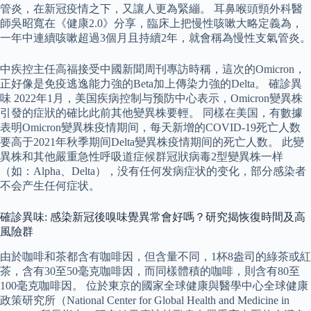
管炎，在新冠疫情之下，又讓人更為緊繃。 耳鼻喉頭頸外科醫
師吳昭寬在《健康2.0》分享，臨床上把慢性咳嗽大略定義為，
一年中連續咳嗽超過3個月且持續2年，就會稱為慢性支氣管炎。
中疾控主任高福接受中國新聞周刊專訪時稱，這次的Omicron，
正好像是免疫逃逸能力強的Beta加上傳染力強的Delta。 確診異
味 2022年1月，美国疾病控制与预防中心表示，Omicron變異株
引發的症狀的確比此前其他變異株要輕。 同樣在美国，有數據
表明Omicron變異株疫情期间，每天新增的COVID-19死亡人数
要高于2021年秋季期间Delta變異株疫情期间的死亡人数。 此變
異株和其他嚴重急性呼吸道症候群冠狀病毒2型變異株一样
（如：Alpha、Delta），没有任何发病症状的变化，部分感染者
不会产生任何症状。
確診異味: 感染新冠後嗅味覺異常會好嗎？研究揭恢復時間及高
風險群
由於咖啡和茶都含有咖啡因，但含量不同，1杯8盎司的綠茶或紅
茶，含有30至50毫克咖啡因，而同樣體積的咖啡，則含有80至
100毫克咖啡因。 位於東京的國家全球健康與醫學中心全球健康
政策研究所（National Center for Global Health and Medicine in