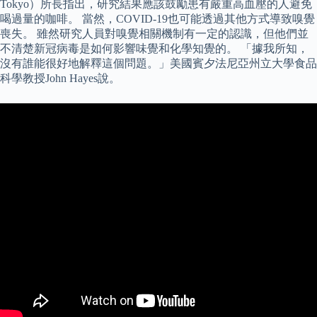
Tokyo）所長指出，研究結果應該鼓勵患有嚴重高血壓的人避免
喝過量的咖啡。 當然，COVID-19也可能透過其他方式導致嗅覺
喪失。 雖然研究人員對嗅覺相關機制有一定的認識，但他們並
不清楚新冠病毒是如何影響味覺和化學知覺的。 「據我所知，
沒有誰能很好地解釋這個問題。」美國賓夕法尼亞州立大學食品
科學教授John Hayes說。