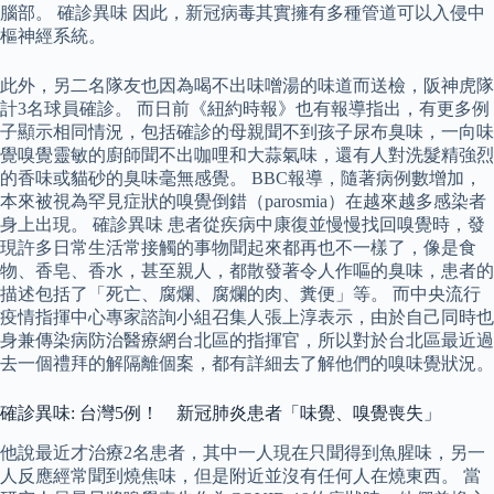
腦部。 確診異味 因此，新冠病毒其實擁有多種管道可以入侵中
樞神經系統。
此外，另二名隊友也因為喝不出味噌湯的味道而送檢，阪神虎隊
計3名球員確診。 而日前《紐約時報》也有報導指出，有更多例
子顯示相同情況，包括確診的母親聞不到孩子尿布臭味，一向味
覺嗅覺靈敏的廚師聞不出咖哩和大蒜氣味，還有人對洗髮精強烈
的香味或貓砂的臭味毫無感覺。 BBC報導，隨著病例數增加，
本來被視為罕見症狀的嗅覺倒錯（parosmia）在越來越多感染者
身上出現。 確診異味 患者從疾病中康復並慢慢找回嗅覺時，發
現許多日常生活常接觸的事物聞起來都再也不一樣了，像是食
物、香皂、香水，甚至親人，都散發著令人作嘔的臭味，患者的
描述包括了「死亡、腐爛、腐爛的肉、糞便」等。 而中央流行
疫情指揮中心專家諮詢小組召集人張上淳表示，由於自己同時也
身兼傳染病防治醫療網台北區的指揮官，所以對於台北區最近過
去一個禮拜的解隔離個案，都有詳細去了解他們的嗅味覺狀況。
確診異味: 台灣5例！ 新冠肺炎患者「味覺、嗅覺喪失」
他說最近才治療2名患者，其中一人現在只聞得到魚腥味，另一
人反應經常聞到燒焦味，但是附近並沒有任何人在燒東西。 當