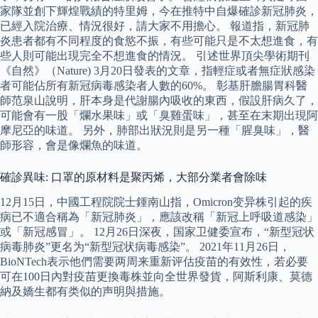
家隊並創下輝煌戰績的特里姆，今在推特中自爆確診新冠肺炎，
已經入院治療、情況很好，請大家不用擔心。 報道指，新冠肺
炎患者都有不同程度的食慾不振，有些可能只是不太想進食，有
些人則可能出現完全不想進食的情況。 引述世界頂尖學術期刊
《自然》（Nature) 3月20日發表的文章，指輕症或者無症狀感染
者可能佔所有新冠病毒感染者人數的60%。 彰基肝膽腸胃科醫
師范泉山說明，肝本身是代謝腸內吸收的東西，假設肝病久了，
可能會有一股「爛水果味」或「臭雞蛋味」，甚至在末期出現阿
摩尼亞的味道。 另外，肺部出狀況則是另一種「腥臭味」，醫
師形容，會是像爛魚的味道。
確診異味: 口罩的原材料是聚丙烯，大部分業者會除味
12月15日，中國工程院院士鍾南山指，Omicron变异株引起的疾
病已不適合稱為「新冠肺炎」，應該改稱「新冠上呼吸道感染」
或「新冠感冒」。 12月26日深夜，国家卫健委宣布，“新型冠状
病毒肺炎”更名为“新型冠状病毒感染”。 2021年11月26日，
BioNTech表示他們需要两周来重新评估疫苗的有效性，若必要
可在100日內對疫苗更換毒株並向全世界發貨，阿斯利康、莫德
納及嬌生都有类似的声明與措施。