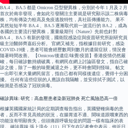
BA.4 、BA.5 都是 Omicron 亞型變異株，分別於今年 1 月及 2 月
首次於南非發現，會如此引發關注主要就是研究顯示該二株病毒
株，均有傳染力較高及免疫逃脫特性，具社區傳播能力。 果不
其然短短半年 BA.4 、BA.5 逐漸取代前一波流行的 BA.2 ，成為
各國的主要流行變異株，重量級期刊《Nature》先前也針對
BA.4 、BA.5 有新的發現，國衛院感染症與疫苗研究所副研究員
級主治醫師齊嘉鈺分析。 官網又補充，指根據目前研究，感染
COVID-19後，患者可能會經歷數周到數月的遺留症狀，情況會
隨著時間改善。 【Omicron/後遺症/味覺/疫苗】香港疫情仍然嚴
峻，每日確診數持續破萬，有網民在網上討論區發文，指自己確
診之後，除了一般的味覺滅退之外，更不時會聞到怪味。 帖文
一出即引來大量網民留言，指自己都有同樣後遺症，覺得十分困
擾。 任何有這些症狀的人應該自我隔離，並安排拭子測試，以
檢測是否感染了冠狀病毒。
確診異味: 研究：高血壓患者染新冠肺炎 死亡風險恐高一倍
根據英國國家統計局的定期調查報告指出，英國變種病毒的患
者，反而不常見高燒的狀況，在腸胃道不適、聞味道跟嚐東西的
功能沒有明顯喪失，但頭痛跟呼吸短促的問題一樣有臨床的表
現。 確診異味 張上淳今（11）日下午在記者會中表示，他近日