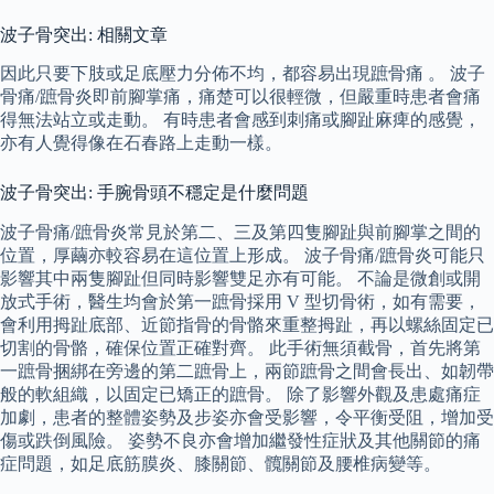
波子骨突出: 相關文章
因此只要下肢或足底壓力分佈不均，都容易出現蹠骨痛 。 波子
骨痛/蹠骨炎即前腳掌痛，痛楚可以很輕微，但嚴重時患者會痛
得無法站立或走動。 有時患者會感到刺痛或腳趾麻痺的感覺，
亦有人覺得像在石春路上走動一樣。
波子骨突出: 手腕骨頭不穩定是什麼問題
波子骨痛/蹠骨炎常見於第二、三及第四隻腳趾與前腳掌之間的
位置，厚繭亦較容易在這位置上形成。 波子骨痛/蹠骨炎可能只
影響其中兩隻腳趾但同時影響雙足亦有可能。 不論是微創或開
放式手術，醫生均會於第一蹠骨採用 V 型切骨術，如有需要，
會利用拇趾底部、近節指骨的骨骼來重整拇趾，再以螺絲固定已
切割的骨骼，確保位置正確對齊。 此手術無須截骨，首先將第
一蹠骨捆綁在旁邊的第二蹠骨上，兩節蹠骨之間會長出、如韌帶
般的軟組織，以固定已矯正的蹠骨。 除了影響外觀及患處痛症
加劇，患者的整體姿勢及步姿亦會受影響，令平衡受阻，增加受
傷或跌倒風險。 姿勢不良亦會增加繼發性症狀及其他關節的痛
症問題，如足底筋膜炎、膝關節、髖關節及腰椎病變等。