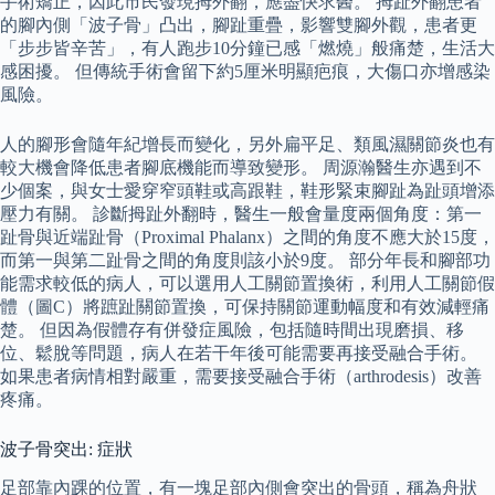
手術矯正，因此市民發現拇外翻，應盡快求醫。 拇趾外翻患者
的腳內側「波子骨」凸出，腳趾重疊，影響雙腳外觀，患者更
「步步皆辛苦」，有人跑步10分鐘已感「燃燒」般痛楚，生活大
感困擾。 但傳統手術會留下約5厘米明顯疤痕，大傷口亦增感染
風險。
人的腳形會隨年紀增長而變化，另外扁平足、類風濕關節炎也有
較大機會降低患者腳底機能而導致變形。 周源瀚醫生亦遇到不
少個案，與女士愛穿窄頭鞋或高跟鞋，鞋形緊束腳趾為趾頭增添
壓力有關。 診斷拇趾外翻時，醫生一般會量度兩個角度：第一
趾骨與近端趾骨（Proximal Phalanx）之間的角度不應大於15度，
而第一與第二趾骨之間的角度則該小於9度。 部分年長和腳部功
能需求較低的病人，可以選用人工關節置換術，利用人工關節假
體（圖C）將蹠趾關節置換，可保持關節運動幅度和有效減輕痛
楚。 但因為假體存有併發症風險，包括隨時間出現磨損、移
位、鬆脫等問題，病人在若干年後可能需要再接受融合手術。
如果患者病情相對嚴重，需要接受融合手術（arthrodesis）改善
疼痛。
波子骨突出: 症狀
足部靠內踝的位置，有一塊足部內側會突出的骨頭，稱為舟狀