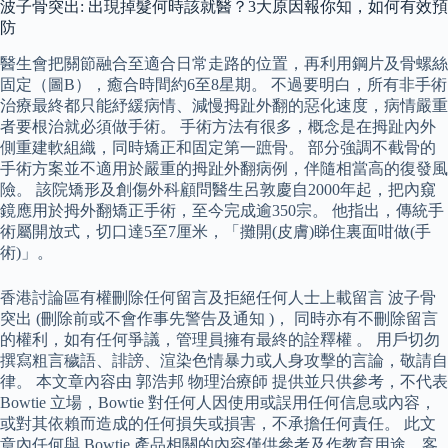
波子骨突出: 出現掉髮何時該就醫？3大原因報你知，如何有效預
防
醫生會把關節融合至適合日常走路的位置，再利用鋼片及骨螺絲
固定（圖B），癒合時間約6至8星期。 不過要明白，所有非手術
治療最終都只能紓緩病情、減慢拇趾外翻的惡化速度，病情嚴重
者要根治就必須做手術。 手術方法有很多，概念是在拇趾內外
側重建軟組織，同時矯正和固定第一蹠骨。 部分強調不截骨的
手術方案並不適用於嚴重的拇趾外翻病例，伴隨相當高的復發風
險。 該院矯形及創傷外科顧問醫生呂敦慶自2000年起，把內窺
鏡應用於拇外翻矯正手術，至今完成逾350宗。 他指出，傳統手
術屬開放式，切口達5至7厘米，「攤開(皮膚)睇住裏面咁做(手
術)」。
香港討論區有權刪除任何留言及拒絕任何人士上載留言 波子骨
突出 (刪除前或不會作事先警告及通知 )， 同時亦有不刪除留言
的權利，如有任何爭議，管理員擁有最終的詮釋權 。 用戶切勿
撰寫粗言穢語、誹謗、渲染色情暴力或人身攻擊的言論，敬請自
律。 本文章內容由 郭浩邦 物理治療師 提供並只供參考，不代表
Bowtie 立場，Bowtie 對任何人因使用或誤用任何信息或內容，
或對其依賴而造成的任何損失或損害，不承擔任何責任。 此文
章內任何與 Bowtie 產品相關的內容僅供參考及作教育用途，客