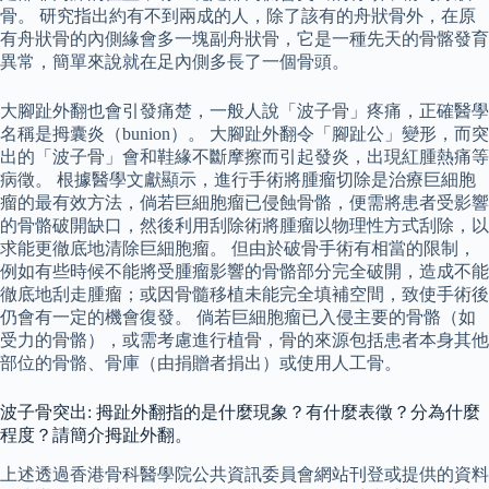
骨。 研究指出約有不到兩成的人，除了該有的舟狀骨外，在原
有舟狀骨的內側緣會多一塊副舟狀骨，它是一種先天的骨髂發育
異常，簡單來說就在足內側多長了一個骨頭。
大腳趾外翻也會引發痛楚，一般人說「波子骨」疼痛，正確醫學
名稱是拇囊炎（bunion）。 大腳趾外翻令「腳趾公」變形，而突
出的「波子骨」會和鞋緣不斷摩擦而引起發炎，出現紅腫熱痛等
病徵。 根據醫學文獻顯示，進行手術將腫瘤切除是治療巨細胞
瘤的最有效方法，倘若巨細胞瘤已侵蝕骨骼，便需將患者受影響
的骨骼破開缺口，然後利用刮除術將腫瘤以物理性方式刮除，以
求能更徹底地清除巨細胞瘤。 但由於破骨手術有相當的限制，
例如有些時候不能將受腫瘤影響的骨骼部分完全破開，造成不能
徹底地刮走腫瘤；或因骨髓移植未能完全填補空間，致使手術後
仍會有一定的機會復發。 倘若巨細胞瘤已入侵主要的骨骼（如
受力的骨骼），或需考慮進行植骨，骨的來源包括患者本身其他
部位的骨骼、骨庫（由捐贈者捐出）或使用人工骨。
波子骨突出: 拇趾外翻指的是什麼現象？有什麼表徵？分為什麼
程度？請簡介拇趾外翻。
上述透過香港骨科醫學院公共資訊委員會網站刊登或提供的資料