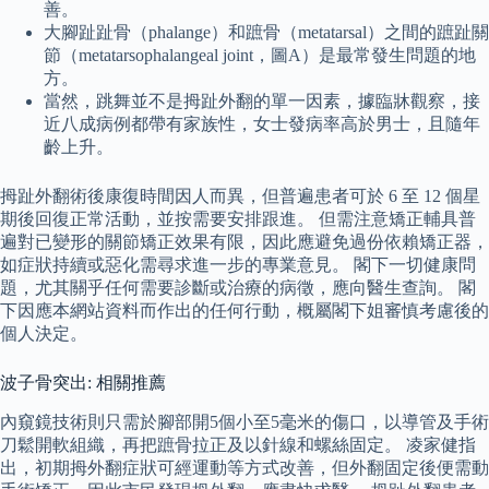
善。
大腳趾趾骨（phalange）和蹠骨（metatarsal）之間的蹠趾關
節（metatarsophalangeal joint，圖A）是最常發生問題的地
方。
當然，跳舞並不是拇趾外翻的單一因素，據臨牀觀察，接
近八成病例都帶有家族性，女士發病率高於男士，且隨年
齡上升。
拇趾外翻術後康復時間因人而異，但普遍患者可於 6 至 12 個星
期後回復正常活動，並按需要安排跟進。 但需注意矯正輔具普
遍對已變形的關節矯正效果有限，因此應避免過份依賴矯正器，
如症狀持續或惡化需尋求進一步的專業意見。 閣下一切健康問
題，尤其關乎任何需要診斷或治療的病徵，應向醫生查詢。 閣
下因應本網站資料而作出的任何行動，概屬閣下姐審慎考慮後的
個人決定。
波子骨突出: 相關推薦
內窺鏡技術則只需於腳部開5個小至5毫米的傷口，以導管及手術
刀鬆開軟組織，再把蹠骨拉正及以針線和螺絲固定。 凌家健指
出，初期拇外翻症狀可經運動等方式改善，但外翻固定後便需動