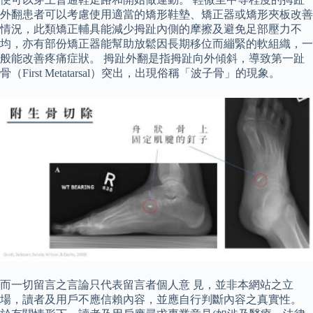
外翻患者可以考慮使用適當的矯形鞋墊、矯正器或矯形夾板改善
情況，此類矯正輔具能減少拇趾內側的摩擦及避免足部壓力不
均，亦有部份矯正器能幫助放鬆因長期移位而繃緊的軟組織，一
般能改善疼痛症狀。 拇趾外翻是指拇趾向外傾斜，導致第一趾
骨（First Metatarsal）突出，出現俗稱「波子骨」的現象。
而一切留言之言論只代表留言者個人意 見，並非本網站之立
場，讀者及用戶不應信賴內容，並應自行判斷內容之真實性。