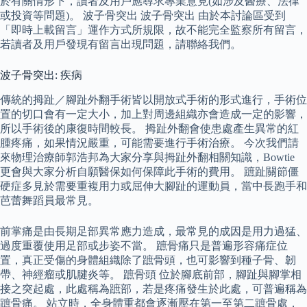
於有關情形下，讀者及用戶應尋求專業意見(如涉及醫療、法律
或投資等問題)。 波子骨突出 波子骨突出 由於本討論區受到
「即時上載留言」運作方式所規限，故不能完全監察所有留言，
若讀者及用戶發現有留言出現問題，請聯絡我們。
波子骨突出: 疾病
傳統的拇趾／腳趾外翻手術皆以開放式手術的形式進行，手術位
置的切口會有一定大小，加上對周邊組織亦會造成一定的影響，
所以手術後的康復時間較長。 拇趾外翻會使患處產生異常的紅
腫疼痛，如果情況嚴重，可能需要進行手術治療。 今次我們請
來物理治療師郭浩邦為大家分享與拇趾外翻相關知識，Bowtie
更會與大家分析自願醫保如何保障此手術的費用。 蹠趾關節僵
硬症多見於需要重複用力或屈伸大腳趾的運動員，當中長跑手和
芭蕾舞蹈員最常見。
前掌痛是由長期足部異常應力造成，最常見的成因是用力過猛、
過度重覆使用足部或步姿不當。 蹠骨痛只是普遍形容痛症位
置，真正受傷的身體組織除了蹠骨頭，也可影響到種子骨、韌
帶、神經瘤或肌腱炎等。 蹠骨頭 位於腳底前部，腳趾與腳掌相
接之突起處，此處稱為蹠部，若是疼痛發生於此處，可普遍稱為
蹠骨痛。 站立時，全身體重都會逐漸壓在第一至第二蹠骨處，