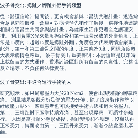
波子骨突出: 拇趾／腳趾外翻手術類型
從〈醫護信箱〉提問後，更有機會參與〈醫訪共融計畫〉透過綜
合意見問診服務，會員可對病情預先稍作了解後，選擇性地邀請
相關合適醫生共同參與該計畫，為健康生活作更週全之護理安
排。 利用負重X光來量度拇趾骨和第一蹠骨形成的外翻角度，正
常是15度內；超過15度是拇趾外翻，角度愈大代表病情愈嚴重。
此外，第一和第二蹠骨之間的角度，正常應為9度，同樣角度愈
大表示病情愈嚴重。 波子骨突出 重要聲明：本討論區是以即時
上載留言的方式運作，香港討論區對所有留言的真實性、完整性
及立場等，不負任何法律責任。
波子骨突出: 不適合進行手術的人
研究顯示，如果局部壓力大於28 N/cm2，便會出現明顯的腳掌疼
痛。 測量結果客觀分析足部的壓力分佈，除了度身製作鞋墊以
紓緩壓力點外，嚴重患者也可以接受手術去緩和過大的壓力。
第二、三腳趾對下腳掌持續疼痛，甚至出現厚繭，可謂寸步難
行。 原因是當拇趾外翻形成後，拇趾變形和不穩定，沒辦法再
正常受力，轉而改由第二、三蹠骨來受力，漸漸令該處磨出厚
繭。