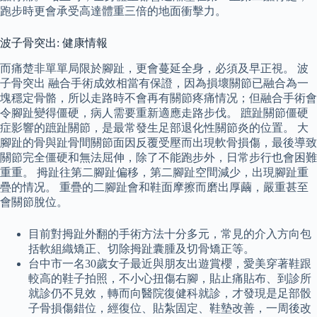
跑步時更會承受高達體重三倍的地面衝擊力。
波子骨突出: 健康情報
而痛楚非單單局限於腳趾，更會蔓延全身，必須及早正視。 波
子骨突出 融合手術成效相當有保證，因為損壞關節已融合為一
塊穩定骨骼，所以走路時不會再有關節疼痛情况；但融合手術會
令腳趾變得僵硬，病人需要重新適應走路步伐。 蹠趾關節僵硬
症影響的蹠趾關節，是最常發生足部退化性關節炎的位置。 大
腳趾的骨與趾骨間關節面因反覆受壓而出現軟骨損傷，最後導致
關節完全僵硬和無法屈伸，除了不能跑步外，日常步行也會困難
重重。 拇趾往第二腳趾偏移，第二腳趾空間減少，出現腳趾重
疊的情况。 重疊的二腳趾會和鞋面摩擦而磨出厚繭，嚴重甚至
會關節脫位。
目前對拇趾外翻的手術方法十分多元，常見的介入方向包
括軟組織矯正、切除拇趾囊腫及切骨矯正等。
台中市一名30歲女子最近與朋友出遊賞櫻，愛美穿著鞋跟
較高的鞋子拍照，不小心扭傷右腳，貼止痛貼布、到診所
就診仍不見效，轉而向醫院復健科就診，才發現是足部骰
子骨損傷錯位，經復位、貼紮固定、鞋墊改善，一周後改