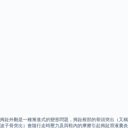
拇趾外翻是一種漸進式的變形問題，拇趾根部的骨頭突出（又稱
波子骨突出）會隨行走時壓力及與鞋內的摩擦引起拇趾滑液囊炎