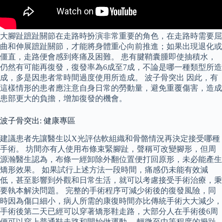
大腳趾蹠趾關節在走路時扮演非常重要的角色，在走路時需要屈
曲和伸展蹠趾關節，才能將身體重心向前推進；如果出現退化或
僵直，走路便會感到疼痛及困難。 患有腱鞘囊腫即使抽積水，
仍然有可能再復發，復發率為6成至7成，不論是哪一種類型所造
成，多是因患者常時間過度使用所造成。 波子骨突出 因此，有
這樣情形的患者應注意自身日常的勞動量，避免重覆傷害，造成
患部更大的負擔，增加復發的機會。
波子骨突出: 健康專區
建議患者先讓醫生以X光評估軟組織和骨骼情況再決定接受哪種
手術。 坊間亦有人使用布條束緊腳趾，聲稱可改變腳形，但周
源瀚醫生認為，布條一經卸除外翻位置便打回原形，未必能產生
矯形效果。 如果試行上述方法一段時間，痛感仍未能有效減
低，甚至影響到外觀和日常生活，就可以考慮接受手術治療，秉
要執本解決問題。 完整的手術程序可減少術後的復發風險，同
時因為傷口細小，病人所需的康復時間亦比傳統手術大大減少，
手術後第二天已經可以穿著矯形鞋走路，大部分人在手術後6周
便可以穿上普通鞋走路和開始做運動。 輕微至中等程度的拇趾