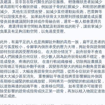
及建議，並非旨在取代醫生的診症服務。 輕微癥狀患者如減少
者高跟鞋可令癥狀舒緩，例如波子骨的紅腫減少，和鞋部的磨擦
減少。 其他生活習慣改變，如減少某些運動如長跑，芭蕾舞等
可以阻慢其患化。 如果副舟狀骨太大顆壓到脛後肌腱造成反覆
發炎就會建議開到拿掉或作骨融合術，通常一般人都會選擇共
存。 應選擇前掌空間較為寬鬆及鞋跟軟低的鞋子，讓前掌減少
負重及有足夠活動空間，以免過度受壓。
此外，有扁平足的人也是拇腳趾外翻的高危一族，扁平足患者的
足弓弧度較小，令腳掌內側所承受的壓力大增，拇趾骨與蹠骨關
節特別容易因受壓而移位。 在大部分情況下，副舟狀骨不會造
成人們困擾及任何症狀，但少數人因為副舟狀骨結構不穩定，會
造成發炎、疼痛的症狀。 在進行軟組織修補，切除拇趾囊腫及
切骨矯正等拇趾外翻手術後，因變形而變大的拇趾外翻角度普遍
能得以修正，大幅改善蹠骨突出的問題，從而令症狀於手術復原
後大大減少甚至消失。 重整腳趾平衡是指將受影響腳趾外側因
長期移位繃緊的軟組織放鬆，同時將另一側變鬆的軟組織拉緊，
以達致兩邊的組織平衡，改善移位問題。 如有需要亦可能要切
除受影響的蹠骨或指骨或扶正第一蹠骨，再加以植入物固定達致
矯正成效。