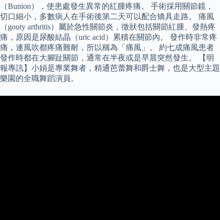
（Bunion），使患處發生異常的紅腫疼痛。 手術採用關節鏡，
切口細小，多數病人在手術後第二天可以配合矯具走路。 痛風
（gouty arthritis）屬於急性關節炎，徵狀包括關節紅腫、發熱疼
痛，原因是尿酸結晶（uric acid）累積在關節內。 發作時非常疼
痛，連風吹都疼痛難耐，所以稱為「痛風」。 約七成痛風患者
發作時都在大腳趾關節，通常在半夜或是早晨突然發生。 【明
報專訊】小娟是專業舞者，精通芭蕾舞和爵士舞，也是大型主題
樂園的全職舞蹈演員。