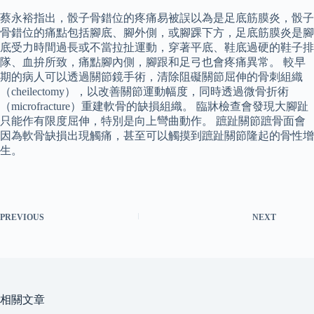
蔡永裕指出，骰子骨錯位的疼痛易被誤以為是足底筋膜炎，骰子
骨錯位的痛點包括腳底、腳外側，或腳踝下方，足底筋膜炎是腳
底受力時間過長或不當拉扯運動，穿著平底、鞋底過硬的鞋子排
隊、血拚所致，痛點腳內側，腳跟和足弓也會疼痛異常。 較早
期的病人可以透過關節鏡手術，清除阻礙關節屈伸的骨刺組織
（cheilectomy），以改善關節運動幅度，同時透過微骨折術
（microfracture）重建軟骨的缺損組織。 臨牀檢查會發現大腳趾
只能作有限度屈伸，特別是向上彎曲動作。 蹠趾關節蹠骨面會
因為軟骨缺損出現觸痛，甚至可以觸摸到蹠趾關節隆起的骨性增
生。
PREVIOUS
NEXT
相關文章