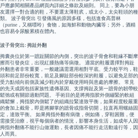
戶應參閱相關產品網頁內詳細之條款及細則。 同上，要為小朋
友選擇一對合適的鞋，不要選太薄鞋㡳，或太小，太尖鞋頭的種
類。 波子骨突出 引發痛風的原因多樣，包括進食高普林
（purine，又稱嘌呤）食物，如海鮮和動物內臟等；另外，酒精
也容易令尿酸累積在體內。
波子骨突出: 拇趾外翻
拇囊炎位於第一蹠趾關節的內側，突出的波子骨會和鞋緣不斷摩
擦而引發炎症，出現紅腫熱痛等病徵。 適當的鞋履選擇對拇趾
外翻患者非常重要，一般建議需選用相對平底、受力較平均，鞋
頭和前足部份較寬，前足及腳趾部份較深的鞋履，以避免足部的
受力點傾向前側及減少鞋內於穿戴使用時與患處的摩擦。 常見
的先天成因包括家族性遺傳基因、支撐拇趾及第一蹠骨的韌帶較
鬆弛或有關節過動問題。 手術目的是將拇指胶外側繃緊的軟組
織鬆懈，拇指胶內側鬆了的組織拉緊達致平衡，如果程度較嚴重
的會加上截骨，即是將腳掌的蹠骨或指骨切開，拉直再用螺絲固
定，達致平衡。 如果拇指外翻有病徵，例如痛，穿鞋困難，便
需接受治療，視乎每個病者的情況，影響本身生活，如成年人因
拇指外翻痛不能行山做運動，長者因痛不能行走活動遠行等，因
人而異。