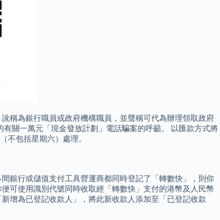
，訛稱為銀行職員或政府機構職員，並聲稱可代為辦理領取政府
的有關一萬元「現金發放計劃」電話騙案的呼籲。 以匯款方式將
日（不包括星期六）處理。
多間銀行或儲值支付工具營運商都同時登記了「轉數快」，則你
你便可使用識別代號同時收取經「轉數快」支付的港幣及人民幣
選「新增為已登記收款人」，將此新收款人添加至「已登記收款