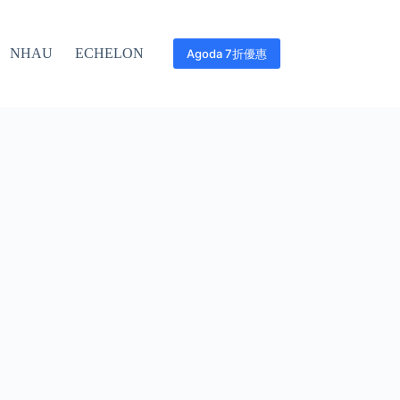
NHAU
ECHELON
Agoda 7折優惠