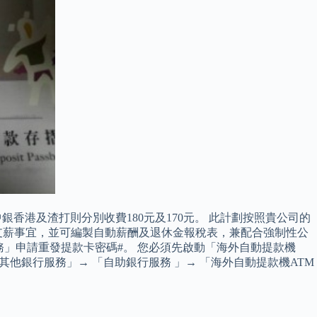
銀香港及渣打則分別收費180元及170元。 此計劃按照貴公司的
支薪事宜，並可編製自動薪酬及退休金報稅表，兼配合強制性公
服務」申請重發提款卡密碼#。 您必須先啟動「海外自動提款機
其他銀行服務」→ 「自助銀行服務 」→ 「海外自動提款機ATM