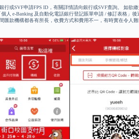
行或SVF申請FPS ID，有關詳情請向銀行或SVF查詢。 
 e-Banking 及自動化電話銀行登記賬單申請 / 修訂表格
取。 每間匯款機構都各有所長，收費方式和費用不一，有時實在令