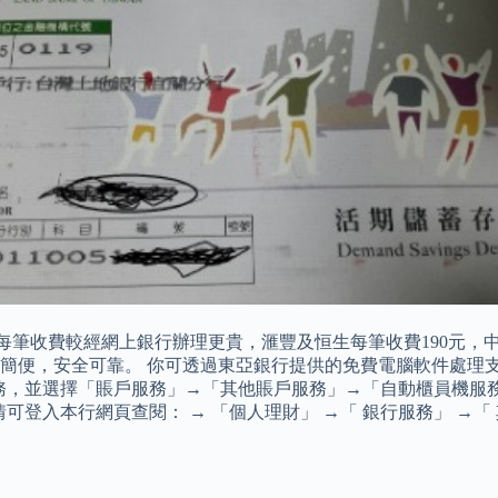
道，每筆收費較經網上銀行辦理更貴，滙豐及恒生每筆收費190元，中
簡便，安全可靠。 你可透過東亞銀行提供的免費電腦軟件處理
銀行服務，並選擇「賬戶服務」→「其他賬戶服務」→「自動櫃員機
登入本行網頁查閱： → 「個人理財」 →「 銀行服務」 →「 