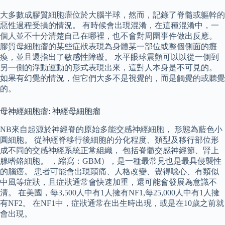
大多數成膠質細胞瘤位於大腦半球，然而，記錄了脊髓或軀幹的
惡性過程受損的情況。 有時候會出現混淆，在這種混淆中，一
個人並不十分清楚自己在哪裡，也不會對周圍事件做出反應。
膠質母細胞瘤的某些症狀表現為身體某一部位或整個側面的癱
瘓，並且還指出了敏感性障礙。 水平眼球震顫可以以從一側到
另一側的浮動運動的形式表現出來，這對人本身是不可見的。
如果有幻覺的情況，但它們大多不是視覺的，而是觸覺的或聽覺
的。
母神經細胞瘤: 神經母細胞瘤
NB來自起源於神經脊的原始多能交感神經細胞， 形態為藍色小
圓細胞。 從神經脊移行後細胞的分化程度、類型及移行部位形
成不同的交感神經系統正常組織， 包括脊髓交感神經節、腎上
腺嗜鉻細胞。 ，縮寫：GBM），是一種最常見也是最具侵襲性
的腦癌。 患者可能會出現頭痛、人格改變、覺得噁心、有類似
中風等症狀，且症狀通常會快速加重，還可能會發展為意識不
清。 在美國，每3,500人中有1人擁有NF1,每25,000人中有1人擁
有NF2。 在NF1中，症狀通常在出生時出現，或是在10歲之前就
會出現。