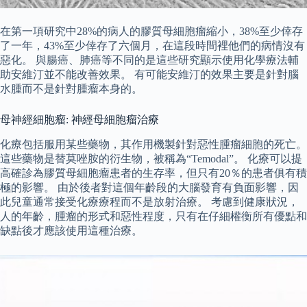
在第一項研究中28%的病人的膠質母細胞瘤縮小，38%至少倖存
了一年，43%至少倖存了六個月，在這段時間裡他們的病情沒有
惡化。 與腸癌、肺癌等不同的是這些研究顯示使用化學療法輔
助安維汀並不能改善效果。 有可能安維汀的效果主要是針對腦
水腫而不是針對腫瘤本身的。
母神經細胞瘤: 神經母細胞瘤治療
化療包括服用某些藥物，其作用機製針對惡性腫瘤細胞的死亡。
這些藥物是替莫唑胺的衍生物，被稱為“Temodal”。 化療可以提
高確診為膠質母細胞瘤患者的生存率，但只有20％的患者俱有積
極的影響。 由於後者對這個年齡段的大腦發育有負面影響，因
此兒童通常接受化療療程而不是放射治療。 考慮到健康狀況，
人的年齡，腫瘤的形式和惡性程度，只有在仔細權衡所有優點和
缺點後才應該使用這種治療。