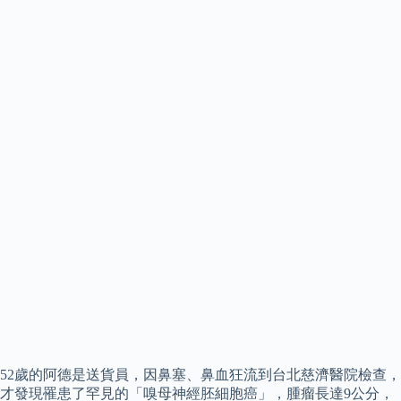
52歲的阿德是送貨員，因鼻塞、鼻血狂流到台北慈濟醫院檢查，
才發現罹患了罕見的「嗅母神經胚細胞癌」，腫瘤長達9公分，