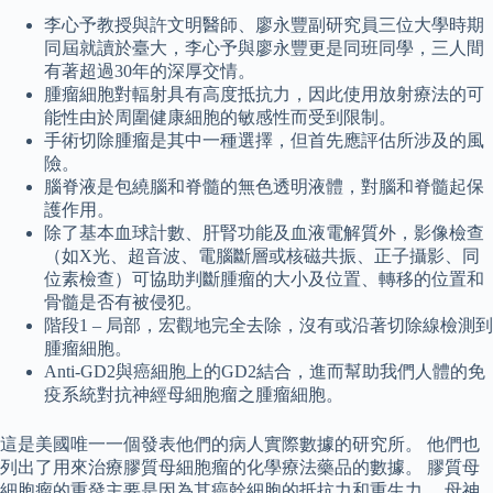
李心予教授與許文明醫師、廖永豐副研究員三位大學時期
同屆就讀於臺大，李心予與廖永豐更是同班同學，三人間
有著超過30年的深厚交情。
腫瘤細胞對輻射具有高度抵抗力，因此使用放射療法的可
能性由於周圍健康細胞的敏感性而受到限制。
手術切除腫瘤是其中一種選擇，但首先應評估所涉及的風
險。
腦脊液是包繞腦和脊髓的無色透明液體，對腦和脊髓起保
護作用。
除了基本血球計數、肝腎功能及血液電解質外，影像檢查
（如X光、超音波、電腦斷層或核磁共振、正子攝影、同
位素檢查）可協助判斷腫瘤的大小及位置、轉移的位置和
骨髓是否有被侵犯。
階段1 – 局部，宏觀地完全去除，沒有或沿著切除線檢測到
腫瘤細胞。
Anti-GD2與癌細胞上的GD2結合，進而幫助我們人體的免
疫系統對抗神經母細胞瘤之腫瘤細胞。
這是美國唯一一個發表他們的病人實際數據的研究所。 他們也
列出了用來治療膠質母細胞瘤的化學療法藥品的數據。 膠質母
細胞瘤的重發主要是因為其癌幹細胞的抵抗力和重生力。 母神