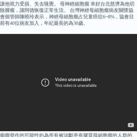
讓他視力受損、失去嗅覺。 母神經細胞瘤 幸好台北慈濟為他切
除腫瘤，讓阿德恢復正常生活。 台灣神經母細胞瘤病友關懷協
會個管師陳曉玲表示，神經母細胞瘤占兒童癌症6~8%，協會目
前有40位病友加入，年紀最長的為30歲。
癲癇發作的可能性約為所有被診斷患有膠質母細胞瘤的人群的