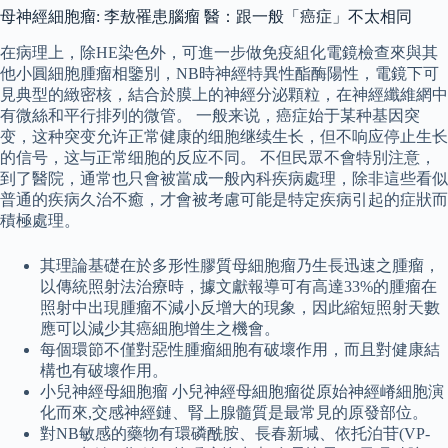
母神經細胞瘤: 李敖罹患腦瘤 醫：跟一般「癌症」不太相同
在病理上，除HE染色外，可進一步做免疫組化電鏡檢查來與其
他小圓細胞腫瘤相鑒別，NB時神經特異性酯酶陽性，電鏡下可
見典型的緻密核，結合於膜上的神經分泌顆粒，在神經纖維網中
有微絲和平行排列的微管。 一般来说，癌症始于某种基因突
变，这种突变允许正常健康的细胞继续生长，但不响应停止生长
的信号，这与正常细胞的反应不同。 不但民眾不會特別注意，
到了醫院，通常也只會被當成一般內科疾病處理，除非這些看似
普通的疾病久治不癒，才會被考慮可能是特定疾病引起的症狀而
積極處理。
其理論基礎在於多形性膠質母細胞瘤乃生長迅速之腫瘤，
以傳統照射法治療時，據文獻報導可有高達33%的腫瘤在
照射中出現腫瘤不減小反增大的現象，因此縮短照射天數
應可以減少其癌細胞增生之機會。
每個環節不僅對惡性腫瘤細胞有破壞作用，而且對健康結
構也有破壞作用。
小兒神經母細胞瘤 小兒神經母細胞瘤從原始神經嵴細胞演
化而來,交感神經鏈、腎上腺髓質是最常見的原發部位。
對NB敏感的藥物有環磷酰胺、長春新堿、依托泊苷(VP-