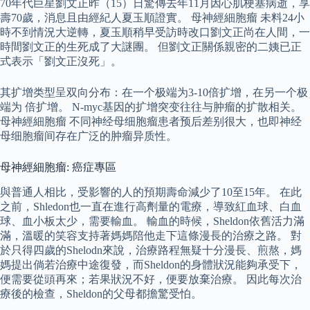
70年代巨星劉文正昨（15）日驚傳去年11月因心肌梗塞病逝，享
壽70歲，消息且由經紀人夏玉順證實。 母神經細胞瘤 未料24小
時不到情況大逆轉，夏玉順稍早受訪時改口劉文正尚在人間，一
時間劉文正的生死成了大謎團。 但劉文正關係親密的二姨已正
式表示「劉文正沒死」。
其扩增类型呈双向分布：在一个极端为3-10倍扩增，在另一个极
端为 倍扩增。 N-myc基因的扩增突变往往与肿瘤的扩散相关。
母神經細胞瘤 不同神经母细胞瘤患者预后差别很大，也即神经
母细胞瘤间存在广泛的肿瘤异质性。
母神經細胞瘤: 癌症專區
與普通人相比，受影響的人的預期壽命減少了10至15年。 在此
之前，Shledon也一直在進行高劑量的電療，導致紅血球、白血
球、血小板太少，需要輸血。 輸血的時候，Sheldon依舊活力滿
滿，溫暖的笑容支持著媽媽陪他走下這條漫長的治療之路。 對
於只得四歲的Shelodn來說，治療路程無疑十分漫長、煎熬，媽
媽提出倘若治療中途復發，而Sheldon的身體狀況能夠承受下，
便需要從頭再來；若果狀況不好，便要放棄治療。 因此每次治
療後的檢查，Sheldon的父母都擔驚受怕。