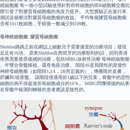
經細胞瘤 有一個小型試驗使用針對癌幹細胞的癌B細胞雜交瘤抗
體引發了對膠質母細胞瘤的免疫力提升。 大型實驗正在進行來
測試這個療法對膠質母細胞瘤的效益。 平均每個膠質母細胞瘤
含有1011枚細胞，手術後一般減少到109枚。
母神經細胞瘤: 膠質母細胞瘤
Sheldon媽媽之前在網誌上細數兒子需要接受的治療項目，發現
足足有16項。 原來Sheldon在西班牙的治療順利的話，回到香港
依舊需要接受後續的治療，包括MIBG放射性治療 母神經細胞瘤
、半雙合骨髓移植、還有免疫治療。 階段4S是局限性的原發性
神經母細胞瘤（如階段1,2A，2B所定義的），傳播限於皮膚，
肝臟和/或骨髓。 該階段僅適用於1歲以下的兒童，骨髓中的惡性
細胞比例不得超過所有細胞成分的10％。 MIBG閃爍掃描的結果
在骨髓中檢測到轉移的患者應該是陰性的。