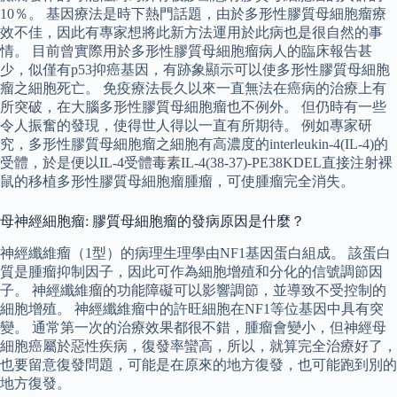
10％。 基因療法是時下熱門話題，由於多形性膠質母細胞瘤療
效不佳，因此有專家想將此新方法運用於此病也是很自然的事
情。 目前曾實際用於多形性膠質母細胞瘤病人的臨床報告甚
少，似僅有p53抑癌基因，有跡象顯示可以使多形性膠質母細胞
瘤之細胞死亡。 免疫療法長久以來一直無法在癌病的治療上有
所突破，在大腦多形性膠質母細胞瘤也不例外。 但仍時有一些
令人振奮的發現，使得世人得以一直有所期待。 例如專家研
究，多形性膠質母細胞瘤之細胞有高濃度的interleukin-4(IL-4)的
受體，於是便以IL-4受體毒素IL-4(38-37)-PE38KDEL直接注射裸
鼠的移植多形性膠質母細胞瘤腫瘤，可使腫瘤完全消失。
母神經細胞瘤: 膠質母細胞瘤的發病原因是什麼？
神經纖維瘤（1型）的病理生理學由NF1基因蛋白組成。 該蛋白
質是腫瘤抑制因子，因此可作為細胞增殖和分化的信號調節因
子。 神經纖維瘤的功能障礙可以影響調節，並導致不受控制的
細胞增殖。 神經纖維瘤中的許旺細胞在NF1等位基因中具有突
變。 通常第一次的治療效果都很不錯，腫瘤會變小，但神經母
細胞癌屬於惡性疾病，復發率蠻高，所以，就算完全治療好了，
也要留意復發問題，可能是在原來的地方復發，也可能跑到別的
地方復發。