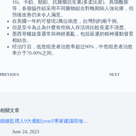
16)、卡鉑、順鉑、抗腫瘤抗生素(多柔比星)、異環酰胺
等，各個協作組采用不同藥物組合對晚期病人強化療，但
預後改善仍未令人滿意。
在美國一年約可發現2萬位病患，台灣則約兩千例。
但是至今為止為什麼有些病人存活得比較長還不清楚。
墨西哥螺旋藻通常與神經紊亂，包括延遲的精神運動發育
相結合。
经治疗后，低危组患者治愈率超过90%，中危组患者治愈
率介于70-90%之间。
PREVIOUS
NEXT
相關文章
婚姻監禮人9大優點[year]!專家建議咁做…
June 24, 2023