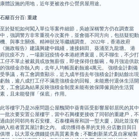
康體設施的用地，近年更被改作公營房屋用途。
石籬百分百: 重建
至於疑犯如何闖入單位等案件細節，吳廸深稱警方仍在調查當
中，強調警方非常重視今次案件，並會循不同方向，包括疑犯動
機、與事主關係、精神狀況等繼續調查。 2022年，香港政府
《施政報告》建議興建中鐵綫，連接錦田、葵涌至九龍塘。 港
府抗疫不力，一場新冠疫情令本港經濟衰退，民不聊生，不少打
工仔不單止被裁員或放無薪假，即使保得住飯碗，每月強迫供款
的強積金亦蝕入肉，去年人均帳面虧蝕逾4萬元。 強積金計劃備
受爭議，有工會調查顯示，近九成半指去年強積金計劃結餘出現
虧蝕，逾八成打工仔不滿意強積金的回報、未能應付退休生活開
支，工會認為結果反映強積金制度未能有效保障僱員的生活質
素，且未能發揮「保底」作用。
此等樓宇乃是26座問題公屋醜聞中葵青區受影響屋邨居民的其中
一批次要安置公屋樓宇，當中石興樓更接收了同邨的重建戶，不
過由於同邨尚有石安樓、石泰樓兩座和諧一型大廈，因此並沒有
納入租者置其屋計劃之內。 成功獲得各界的支持,分店數目與日
俱增，以大眾化價錢提供高質素美食 ; 不斷創新菜式及自家秘製