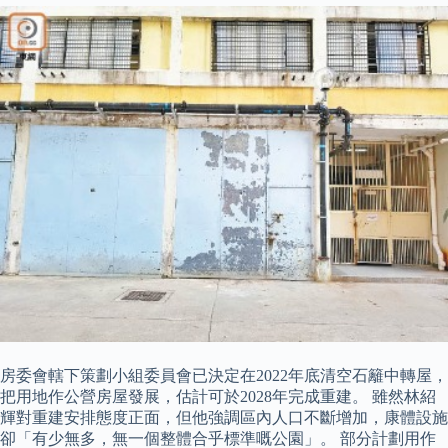
房委會轄下策劃小組委員會已決定在2022年底清空石籬中轉屋，
把用地作公營房屋發展，估計可於2028年完成重建。 雖然林紹
輝對重建安排態度正面，但他強調區內人口不斷增加，康體設施
卻「有少無多，無一個整體合乎標準嘅公園」。 部分計劃用作