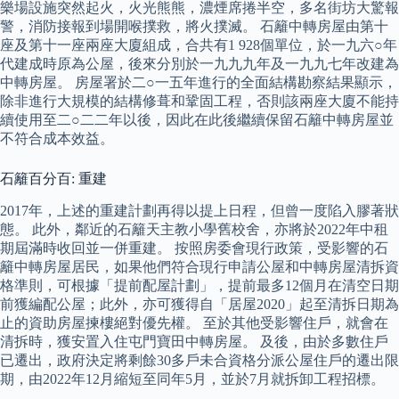
樂場設施突然起火，火光熊熊，濃煙席捲半空，多名街坊大驚報
警，消防接報到場開喉撲救，將火撲滅。 石籬中轉房屋由第十
座及第十一座兩座大廈組成，合共有1 928個單位，於一九六○年
代建成時原為公屋，後來分別於一九九九年及一九九七年改建為
中轉房屋。 房屋署於二○一五年進行的全面結構勘察結果顯示，
除非進行大規模的結構修葺和鞏固工程，否則該兩座大廈不能持
續使用至二○二二年以後，因此在此後繼續保留石籬中轉房屋並
不符合成本效益。
石籬百分百: 重建
2017年，上述的重建計劃再得以提上日程，但曾一度陷入膠著狀
態。 此外，鄰近的石籬天主教小學舊校舍，亦將於2022年中租
期屆滿時收回並一併重建。 按照房委會現行政策，受影響的石
籬中轉房屋居民，如果他們符合現行申請公屋和中轉房屋清拆資
格準則，可根據「提前配屋計劃」，提前最多12個月在清空日期
前獲編配公屋；此外，亦可獲得自「居屋2020」起至清拆日期為
止的資助房屋揀樓絕對優先權。 至於其他受影響住戶，就會在
清拆時，獲安置入住屯門寶田中轉房屋。 及後，由於多數住戶
已遷出，政府決定將剩餘30多戶未合資格分派公屋住戶的遷出限
期，由2022年12月縮短至同年5月，並於7月就拆卸工程招標。