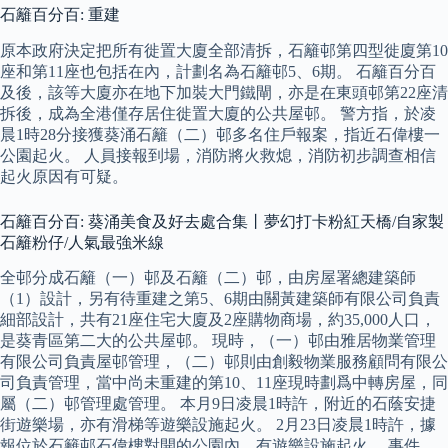
石籬百分百: 重建
原本政府決定把所有徙置大廈全部清拆，石籬邨第四型徙廈第10
座和第11座也包括在內，計劃名為石籬邨5、6期。 石籬百分百
及後，該等大廈亦在地下加裝大門鐵閘，亦是在東頭邨第22座清
拆後，成為全港僅存居住徙置大廈的公共屋邨。 警方指，於凌
晨1時28分接獲葵涌石籬（二）邨多名住戶報案，指近石偉樓一
公園起火。 人員接報到場，消防將火救熄，消防初步調查相信
起火原因有可疑。
石籬百分百: 葵涌美食及好去處合集丨夢幻打卡粉紅天橋/自家製
石籬粉仔/人氣最強米線
全邨分成石籬（一）邨及石籬（二）邨，由房屋署總建築師
（1）設計，另有待重建之第5、6期由關黃建築師有限公司負責
細部設計，共有21座住宅大廈及2座購物商場，約35,000人口，
是葵青區第二大的公共屋邨。 現時，（一）邨由雅居物業管理
有限公司負責屋邨管理，（二）邨則由創毅物業服務顧問有限公
司負責管理，當中尚未重建的第10、11座現時劃爲中轉房屋，同
屬（二）邨管理處管理。 本月9日凌晨1時許，附近的石蔭安捷
街遊樂場，亦有滑梯等遊樂設施起火。 2月23日凌晨1時許，據
報位於石籬邨石偉樓對開的公園內，有遊樂設施起火。 事件