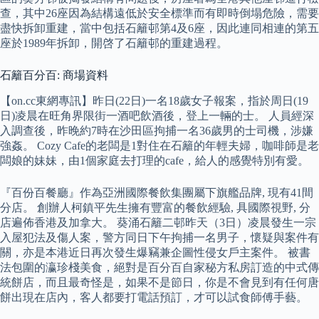
查，其中26座因為結構遠低於安全標準而有即時倒塌危險，需要
盡快拆卸重建，當中包括石籬邨第4及6座，因此連同相連的第五
座於1989年拆卸，開啓了石籬邨的重建過程。
石籬百分百: 商場資料
【on.cc東網專訊】昨日(22日)一名18歲女子報案，指於周日(19
日)凌晨在旺角界限街一酒吧飲酒後，登上一輛的士。 人員經深
入調查後，昨晚約7時在沙田區拘捕一名36歲男的士司機，涉嫌
強姦。 Cozy Cafe的老闆是1對住在石籬的年輕夫婦，咖啡師是老
闆娘的妹妹，由1個家庭去打理的cafe，給人的感覺特別有愛。
『百份百餐廳』作為亞洲國際餐飲集團屬下旗艦品牌, 現有41間
分店。 創辦人柯鎮平先生擁有豐富的餐飲經驗, 具國際視野, 分
店遍佈香港及加拿大。 葵涌石籬二邨昨天（3日）凌晨發生一宗
入屋犯法及傷人案，警方同日下午拘捕一名男子，懷疑與案件有
關，亦是本港近日再次發生爆竊兼企圖性侵女戶主案件。 被書
法包圍的瀛珍棧美食，絕對是百分百自家秘方私房訂造的中式傳
統餅店，而且最奇怪是，如果不是節日，你是不會見到有任何唐
餅出現在店內，客人都要打電話預訂，才可以試食師傅手藝。