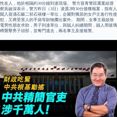
性友人，他於相隔約30分鐘到達現場。 警方葵青警區重案組督
察吳廸深表示，警方昨日（3日）凌晨2時30分接獲報案，指有人
闖入葵涌石籬二邨石禧樓一單位，企圖對獨居的女戶主進行性侵
犯，又將受害人的手袋等財物擲出窗外。 期間，女事主藉故致
電男性朋友求助，男子到達單位，與賊人糾纏期間，賊人用玻璃
樽襲擊男子頭部，並奪門逃去，兩名事主及後報警。