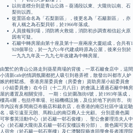
以街道標分則是青山公路－葵涌段以東、大隴街以南、石
梨街以西。
徙置區命名為「石梨新區」，後更名為「石籬新區」，亦
有人稱之為石梨貝邨，於1966年落成。
人員接報到場，消防將火救熄，消防初步調查相信起火原
因有可疑。
石籬中轉房屋由第十座及第十一座兩座大廈組成，合共有1
928個單位，於一九六○年代建成時原為公屋，後來分別於
一九九九年及一九九七年改建為中轉房屋。
由繁忙的青山公路走到葵星商場的背後，一眾石籬食店中，這間
小清新cafe的情調氛圍都把人吸引到巷弄裡，散發出叫都市人妒
嫉的輕鬆感。 香港房屋委員會（房委會）資助房屋小組委員會
（小組委員會）在今日（十二月八日）的會議上通過石籬中轉房
屋的遷置及相關安排。 一期：位於圍乪街6號，於1993年落成，
樓高4層，包括停車場、社福機構設施，及位於地下的街市。 街
市內設有多間南亞布藝店和裁衣店，在香港的南亞社區中遠近馳
名，吸引遠至元朗、馬鞍山的南亞裔人士光顧。 分別是嗇色園
可寧耆英活動中心（於石籬一邨石俊樓）、聖公會麥理浩夫人中
心（於石籬大隴街及石籬一邨石安樓設有分部）、嗇色園可安老
人宿舍（於石籬一邨石寧樓）及仁濟醫院藝進同學會長者護理院