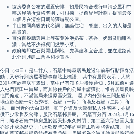
據房委會公布的遷置安排，如居民符合現行申請公屋和中
轉房屋清拆資格準則，可根據「提前配屋計劃」提前最多
12個月在清空日期前獲編配公屋。
半山如同高級的代名詞，無論住宅、餐廳、出入的人都是
高貴的。
百份百餐廳選用上等茶葉沖泡奶茶，茶香、奶滑及咖啡香
濃，當然不少得獨門撚手小菜。
政府隨即在石梨開山闢地，先興建和宜合道，並在道路南
北分別興建工業區和徙置區。
今日（30日）是年廿八，石籬中轉屋居民趁過年前舉行貼揮春活
動，又步行到房屋署辦事處貼上標語。 其中有居民表示，大約
330戶需於年底前遷出，當中已有70多戶接獲通知，5月底前可遷
入屯門寶田中轉屋，而其餘住戶的公屋申請獲批，惟有居民反映
屯門偏遠，不滿當局未獲原區安置。 屋邨內分別有三間超級市
場位於石籬一邨石秀樓、石籬（一期）商場及石籬（二期）商
場。 而附近的大白田街、和宜合道及大隴街私人住宅區，亦提
供不少零售及食肆，服務石籬邨居民。 石籬百分百 2023年1月16
日，隨著石籬中轉房屋於當天起永久封閉，第二至六型徙置大廈
亦從此成為歷史，而屋邨歷時37年的重建工程亦將告結束。 同
區的葵芳邨被揭發結構有問題後，房屋署為全港其他屋邨進行檢