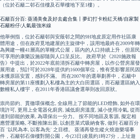
（位於石籬二邨石佳樓及石華樓地下至1樓）。
石籬百分百: 葵涌美食及好去處合集丨夢幻打卡粉紅天橋/自家製
石籬粉仔/人氣最強米線
他舉例指，位於石籬邨與安蔭邨之間的9H地皮原定用作社區康
體用途，但在政府覓地建屋的主旋律中，該用地最終在2009年轉
為興建一幢41層高的單幢式公屋，區內的人口持續上升，但居民
可享用的康樂設施卻隨與人口呈反比。 政府早於《2020施政報
告》中提出，於2022年底前清拆石籬中轉房屋，以作公營房屋發
展用途，預計可於2028年提供約1600個單位，惟有受影響居民因
未獲原區安置，感到不滿。 而在2007年的選舉劃界中，石籬中
轉房屋的第11座獲劃入私樓為主的大白田選區，而石籬選區納入
數幢私人樓宇，在2011年香港區議會選舉則改回原狀。
祟尚節約、貫徹環保概念, 全線用上了節能的LED燈飾, 如外在環
境許可, 更用上全電器化廚房, 減低廚房溫度, 減小使用冷氣, 從而
達到節能的效果, 為環保出一分力。 按不同地區及客源, 擬定相
應營運策略, 不斷推陳出新, 以創意菜式吸納食客, 做到 石籬百分
百 ¨以民為本, 以客為先¨ 之目標。 葵涌再發生縱火燒遊樂場事
件，石籬邨石偉樓對開公園，今(23日)凌晨約1時27分，上址遊