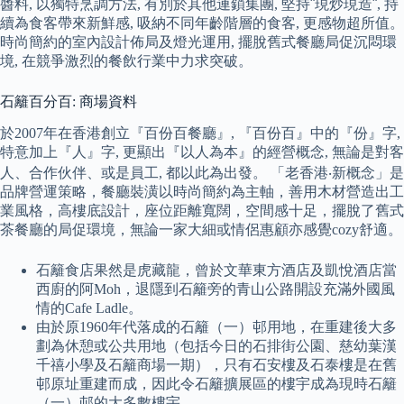
醬料, 以獨特烹調方法, 有別於其他連鎖集團, 堅持¨現炒現造¨, 持
續為食客帶來新鮮感, 吸納不同年齡階層的食客, 更感物超所值。
時尚簡約的室內設計佈局及燈光運用, 擺脫舊式餐廳局促沉悶環
境, 在競爭激烈的餐飲行業中力求突破。
石籬百分百: 商場資料
於2007年在香港創立『百份百餐廳』, 『百份百』中的『份』字,
特意加上『人』字, 更顯出『以人為本』的經營概念, 無論是對客
人、合作伙伴、或是員工, 都以此為出發。 「老香港‧新概念」是
品牌營運策略，餐廳裝潢以時尚簡約為主軸，善用木材營造出工
業風格，高樓底設計，座位距離寬闊，空間感十足，擺脫了舊式
茶餐廳的局促環境，無論一家大細或情侶惠顧亦感覺cozy舒適。
石籬食店果然是虎藏龍，曾於文華東方酒店及凱悅酒店當
西廚的阿Moh，退隱到石籬旁的青山公路開設充滿外國風
情的Cafe Ladle。
由於原1960年代落成的石籬（一）邨用地，在重建後大多
劃為休憩或公共用地（包括今日的石排街公園、慈幼葉漢
千禧小學及石籬商場一期），只有石安樓及石泰樓是在舊
邨原址重建而成，因此令石籬擴展區的樓宇成為現時石籬
（一）邨的大多數樓宇。