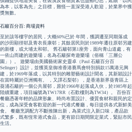
價錢提供地道美食，在裝潢及食物質素也盡顯心思，延續「以民
為本，以客為先」之目標，難怪一直深受港人歡迎，於業界中獲
獎無數。
石籬百分百: 商場資料
至於該等樓宇的居民，大概60%已於 年間，獲調遷至同期落成
的沙田顯徑邨及青衣長康邨；其餘居民則於1989年遷往原邨另建
的新樓，或大埔太和邨。 舊石籬邨第1座旁，面向青山道處，有
一依山而建的遊樂場，名為石籬探奇遊樂場（俗稱「三層公
園」）。 遊樂場由美國藝術家史靈卓（Paul 石籬百分百
Selinger）設計，並獲英皇御准香港賽馬會特別捐款15萬港元興
建，於1969年落成，以其特別的雕塑藝術設計聞名，其新穎設計
在當時屬於亞洲獨有。 ，又譯石梨邨），是香港新界葵青區上
葵涌石籬的一個公共屋邨，原於1966年起落成入伙，於1985年起
陸續重建，項目編號為TW17RR（石歡樓則為TW34）。 百份百
餐廳憑著年輕的品牌形象、時尚布置設計、優質食材和親民的定
位，成為深受食客歡迎的新一代港式餐廳，每日提供各式新鮮美
食。 餐廳烹調配方不斷推陳出新，為菜式注入新口味，產品款
式繁多，既有恆常港式食品，更有節日期間限定菜式，緊貼市民
生活。