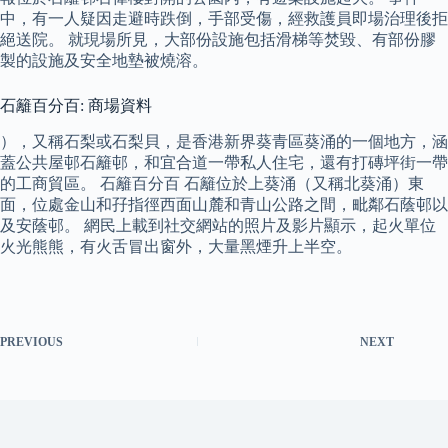
中，有一人疑因走避時跌倒，手部受傷，經救護員即場治理後拒
絕送院。 就現場所見，大部份設施包括滑梯等焚毀、有部份膠
製的設施及安全地墊被燒溶。
石籬百分百: 商場資料
），又稱石梨或石梨貝，是香港新界葵青區葵涌的一個地方，涵
蓋公共屋邨石籬邨，和宜合道一帶私人住宅，還有打磚坪街一帶
的工商貿區。 石籬百分百 石籬位於上葵涌（又稱北葵涌）東
面，位處金山和孖指徑西面山麓和青山公路之間，毗鄰石蔭邨以
及安蔭邨。 網民上載到社交網站的照片及影片顯示，起火單位
火光熊熊，有火舌冒出窗外，大量黑煙升上半空。
PREVIOUS
NEXT