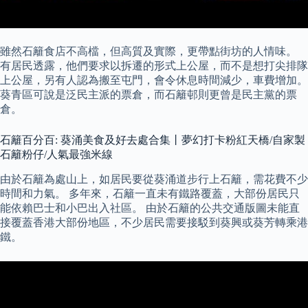
雖然石籬食店不高檔，但高質及實際，更帶點街坊的人情味。
有居民透露，他們要求以拆遷的形式上公屋，而不是想打尖排隊
上公屋，另有人認為搬至屯門，會令休息時間減少，車費增加。
葵青區可說是泛民主派的票倉，而石籬邨則更曾是民主黨的票
倉。
石籬百分百: 葵涌美食及好去處合集丨夢幻打卡粉紅天橋/自家製
石籬粉仔/人氣最強米線
由於石籬為處山上，如居民要從葵涌道步行上石籬，需花費不少
時間和力氣。 多年來，石籬一直未有鐵路覆蓋，大部份居民只
能依賴巴士和小巴出入社區。 由於石籬的公共交通版圖未能直
接覆蓋香港大部份地區，不少居民需要接駁到葵興或葵芳轉乘港
鐵。