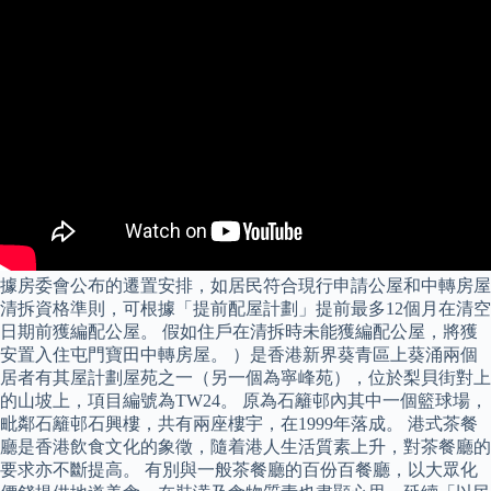
據房委會公布的遷置安排，如居民符合現行申請公屋和中轉房屋
清拆資格準則，可根據「提前配屋計劃」提前最多12個月在清空
日期前獲編配公屋。 假如住戶在清拆時未能獲編配公屋，將獲
安置入住屯門寶田中轉房屋。 ）是香港新界葵青區上葵涌兩個
居者有其屋計劃屋苑之一（另一個為寧峰苑），位於梨貝街對上
的山坡上，項目編號為TW24。 原為石籬邨內其中一個籃球場，
毗鄰石籬邨石興樓，共有兩座樓宇，在1999年落成。 港式茶餐
廳是香港飲食文化的象徵，隨着港人生活質素上升，對茶餐廳的
要求亦不斷提高。 有別與一般茶餐廳的百份百餐廳，以大眾化