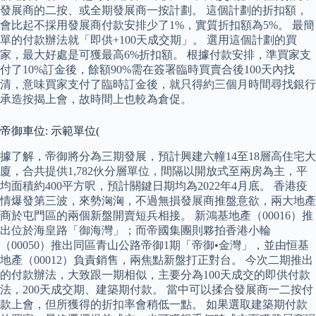
發展商的二按、或全期發展商一按計劃。 這個計劃的折扣額，
會比起不採用發展商付款安排少了1%，實質折扣額為5%。 最簡
單的付款辦法就「即供+100天成交期」。 選用這個計劃的買
家，最大好處是可獲最高6%折扣額。 根據付款安排，準買家支
付了10%訂金後，餘額90%需在簽署臨時買賣合後100天內找
清，意味買家支付了臨時訂金後，就只得約三個月時間尋找銀行
承造按揭上會，故時間上也較為倉促。
帝御車位: 示範單位(
據了解，帝御將分為三期發展，預計興建六幢14至18層高住宅大
廈，合共提供1,782伙分層單位，間隔以開放式至兩房為主，平
均面積約400平方呎，預計關鍵日期均為2022年4月底。 香港疫
情爆發第三波，來勢洶洶，不過無損發展商推盤意欲，兩大地產
商於屯門區的兩個新盤開賣短兵相接。 新鴻基地產（00016）推
出位於海皇路「御海灣」；而帝國集團則夥拍香港小輪
（00050）推出同區青山公路帝御1期「帝御•金灣」，並由恒基
地產（00012）負責銷售，兩焦點新盤打正對台。 今次二期推出
的付款辦法，大致跟一期相似，主要分為100天成交的即供付款
法，200天成交期、建築期付款。 當中可以揉合發展商一二按付
款上會，但所獲得的折扣率會稍低一點。 如果選取建築期付款