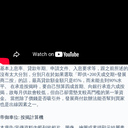
基本上息率、貸款年期、申請文件、入息要求等，跟之前所述的
沒有太大分別，分別只在於如果選取「即供+200天成交期+發展
商二按」的話，最高貸款額金額只是85%，而未能去到90%水
平。 在承造按揭時，要自己預算四成首期、向銀行承造六成按
揭，故每月供款會較低，但自己卻需墊支較高門檻的第一筆資
金。 當然除了價錢是否吸引外，發展商付款辦法能否幫到買家
也是出線因素之一。
帝御車位: 按揭計算機
本廣告/宣傳資料內載列的相片、圖像、繪圖或素描顯示純屬畫