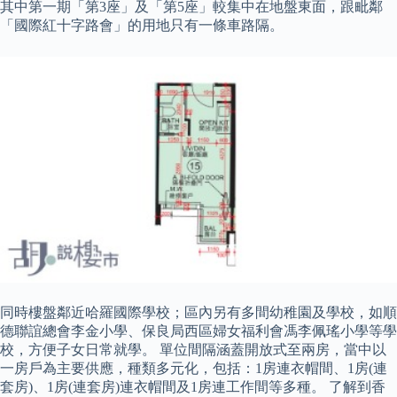
其中第一期「第3座」及「第5座」較集中在地盤東面，跟毗鄰
「國際紅十字路會」的用地只有一條車路隔。
同時樓盤鄰近哈羅國際學校；區內另有多間幼稚園及學校，如順
德聯誼總會李金小學、保良局西區婦女福利會馮李佩瑤小學等學
校，方便子女日常就學。 單位間隔涵蓋開放式至兩房，當中以
一房戶為主要供應，種類多元化，包括：1房連衣帽間、1房(連
套房)、1房(連套房)連衣帽間及1房連工作間等多種。 了解到香