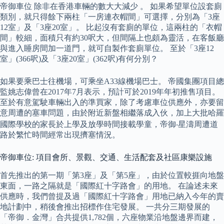
帝御車位 除非在香港車輛的數大大減少 。 如果希望單位設套廁
類別，就只得餘下兩柱「一房連衣帽間」可選擇，分別為「3座
12室」及「3座20室」。 比起沒有套廁的單位，這兩柱的「衣帽
間」較細，面積只有約30呎大，但間隔上也頗為靈活，在客飯廳
與進入睡房間加一道門，就可自製作套廁單位。 至於「3座12
室」(366呎)及「3座20室」(362呎)有何分別？
如果要乘巴士往機場，可乘坐A33線機場巴士。 帝國集團項目總
監姚志偉曾在2017年7月表示，預計可於2019年年初推售項目。
至於有意駕駛車輛出入的準買家，除了考慮車位供應外，亦要留
意周遭的塞車問題，由於附近新盤相繼落成入伙，加上大批哈羅
國際學校的家長於上學及放學時間接載學童，帝御‧星濤周遭道
路於繁忙時間經常出現擠塞情況。
帝御車位: 項目會所、景觀、交通、生活配套及社區康樂設施
首先推出的第一期「第3座」及「第5座」，由於位置較捱向地盤
東面，一路之隔就是「國際紅十字路會」的用地。 在論述未來
供應時，我們曾提及過「國際紅十字路會」用地已納入今年的賣
地計劃中，稍後會推出招標作住宅發展。 一共分三期發展的
「帝御．金灣」合共提供1,782個，六座物業沿地盤邊界而建，