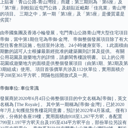
上貼著「青山公路-青山灣段」而建；第三期則為「第6座」及
「第7座」則較貼近屯門公路，及頗貼近毗鄰「佳兆業」青山灣
的項目。 三期之中，第一期「第3座」及「第5座」是優質還是
劣質?
由帝國集團及香港小輪發展，屯門青山公路青山灣大型住宅項目
帝御，當中第1期住宅為帝御‧金灣。 帝御整個發展項目除了有大
型住客會所設施，包括室外泳池、24小時健身室等。 1.此面積由
期數的認可人士根據最新經批准的建築圖則計算及提供。 有關
公用花園及遊樂地方的詳情，請參閱售樓說明書。 以上的公用
花園或遊樂地方的面積是供整個發展項目（由第1期、第2期及第
3期組成）使用。 項目首張價單共涉及112伙單位，實用面積介
乎208至361平方呎，間隔包括開放式及一房。
帝御車位: 車位常識
發展商於2020年6月4日公佈整個項目的中文名稱為⌈帝御⌋，英文
名稱為 ⌈The Royale⌋ 。 其中第一期稱為⌈帝御‧金灣⌋，已於2020
年7月上旬獲批預售樓花同意書，預計於2022年4月落成。 僅有3
伙，分佈於各座19樓，實用面積由918至1,267平方呎，各配置
799至1.197平方呎天台及195至434平方呎平台，部份單位另設有