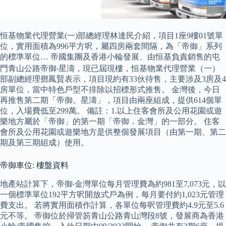
恒基物業代理營業(一)部總經理林達民介紹，項目1座9樓01號單
位，實用面積為996平方呎，屬四房兩套間隔，為「帝御」系列
的標準單位… 帝國集團及香港小輪發展、由恒基負責銷售的屯
門青山公路帝御‧星濤，現已屆現樓，恒基物業代理營業（一）
部副總經理鄧鳳賢表示，項目現約有33伙待售，主要涉及3房及4
房單位，當中特色戶型不排除以招標形式推售。 金灣後，今日
再推售第二期「帝御。星濤」，項目由兩座組成，提供614個單
位，入場費低至299萬。 備註：1.以上住客會所及公用花園或遊
樂地方屬於「帝御」的第一期「帝御．金灣」的一部分。 住客
會所及公用花園或遊樂地方是供整個發展項目（由第一期、第二
期及第三期組成）使用。
帝御車位: 樓盤資料
地產站計算下，帝御‧金灣單位每月管理費為約981至7,073元，以
一個標準單位192平方呎開放式戶為例，每月要付約1,023元管理
費支出。 若將實用面積作計算，各單位每呎管理費約4.9元至5.6
元不等。 帝御位於掃管笏青山公路青山灣段8號，發展商為香港