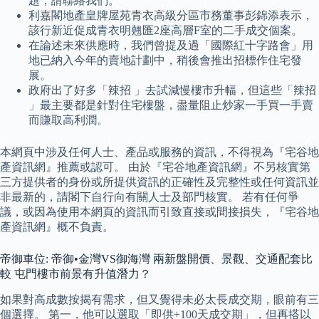
題，請聯絡我們。
利嘉閣地產皇牌屋苑青衣高級分區市務董事彭錦添表示，
該行新近促成青衣明翹匯2座高層F室的二手成交個案。
在論述未來供應時，我們曾提及過「國際紅十字路會」用
地已納入今年的賣地計劃中，稍後會推出招標作住宅發
展。
政府出了好多「辣招 」去試減慢樓市升幅，但這些「辣招
」最主要都是針對住宅樓盤，盡量阻止炒家一手買一手賣
而賺取高利潤。
本網頁中涉及任何人士、產品或服務的資訊，不得視為『宅谷地
產資訊網』推薦或認可。 由於『宅谷地產資訊網』不另核實第
三方提供者的身份或所提供資訊的正確性及完整性或任何資訊並
非最新的，請閣下自行向有關人士及部門核實。 若有任何爭
議，或因為使用本網頁的資訊而引致直接或間接損失，『宅谷地
產資訊網』概不負責。
帝御車位: 帝御•金灣VS御海灣 兩新盤開價、景觀、交通配套比
較 屯門樓市前景有升值潛力？
如果對高成數按揭有需求，但又覺得未必太長成交期，眼前有三
個選擇。 第一，他可以選取「即供+100天成交期」，但再搭以