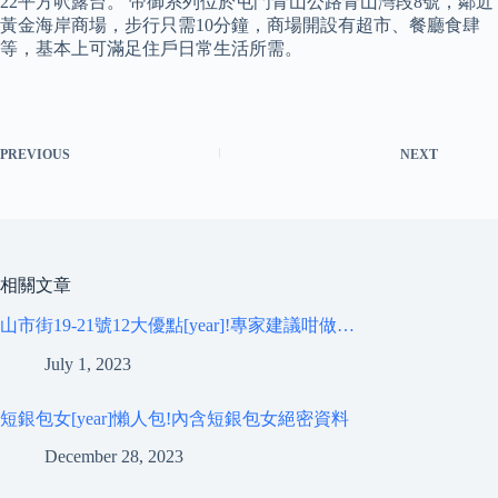
22平方呎露台。 帝御系列位於屯門青山公路青山灣段8號，鄰近
黃金海岸商場，步行只需10分鐘，商場開設有超市、餐廳食肆
等，基本上可滿足住戶日常生活所需。
PREVIOUS
NEXT
相關文章
山市街19-21號12大優點[year]!專家建議咁做…
July 1, 2023
短銀包女[year]懶人包!內含短銀包女絕密資料
December 28, 2023