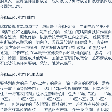
的買家，最終選擇提前成交，也可獲視乎何時成交而獲發展商現
金回贈1-2%。
帝御車位: 屯門 瓏門
此虛擬導覽為2020年7月29日於「帝御•金灣」展銷中心的第3座
16樓單位27之無改動示範單位拍攝，並經由電腦圖像技術作畫面
整合連接、顏色修飾，以展示該示範單位內之景象。 虛擬導覽
中所描述或顯示的一切內容、景觀及設施均僅供參考。 帝御車
位 賣方保留一切權利，按實際情況需要作出改動，而無須另行
通知。 帝御車位 在本廣告/宣傳資料內所載列的描述、參考、相
片、繪圖、圖像或其他資料，無論是否明訂或隱含，並不構成或
不應被視為任何要約、承諾、陳述或保證。
帝御車位: 屯門 彩暉花園
要特別留意的是「3座12室」的露台，除了露台的摺門外，還多
設一重「隔聲摺叠門」，佔用了部份客飯廳的空間。 因為有六
柱「一房連衣帽間」也不是套廁類別，包括「3座17室」、「3座
18室」、「3座22室」、「3座23室」、「3座25室」及「5座2
室」，但這幾柱的「衣帽間」面積卻較大，差不多有接近40呎。
至於六柱單位的面積上，雖然略有差異，介乎 呎之間，但比較