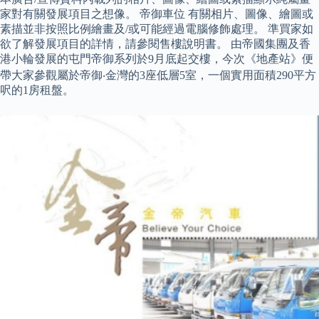
家對有關發展項目之想像。 帝御車位 有關相片、圖像、繪圖或
素描並非按照比例繪畫及/或可能經過電腦修飾處理。 準買家如
欲了解發展項目的詳情，請參閱售樓說明書。 由帝國集團及香
港小輪發展的屯門帝御系列於9月底起交樓，今次《地產站》便
帶大家參觀屬於帝御‧金灣的3座低層5室，一個實用面積290平方
呎的1房租盤。