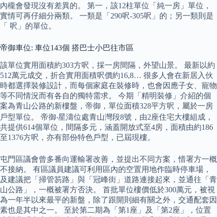
內櫳會發現沒有差異的。 第一，該12柱單位「純一房」單位，
實情可再仔細分兩類。 一類是「290呎-305呎」的；另一類則是
「 呎」的單位。
帝御車位: 車位143個 搭巴士小巴往市區
該單位實用面積約303方呎，採一房間隔，外望山景。 最新以約
512萬元成交，折合實用面積呎價約16,8… 很多人會在新居入伙
時都選擇裝修設計，而每個家庭在裝修時，也會因應子女、寵物
等不同情況而有各自的獨特需求。 今期「精明裝修」介紹的個
案為青山公路的新樓盤，帝御，單位面積328平方呎，屬於一房
戶型單位。 帝御‧星濤位處青山灣段8號，由2座住宅大樓組成，
共提供614個單位，間隔多元，涵蓋開放式至4房，面積由約186
至1376方呎，亦有部份特色戶型，已屆現樓。
屯門區議會曾多番向運輸署改善，並提出不同方案，惜署方一概
不接納。 有區議員建議可利用區內的空置用地作臨時停車場，
及建議把「掃管笏路」與「冠峰街」道路連接起來，並通往「青
山公路」，一概被署方否決。 首批單位樓價低於300萬元，被視
為一年半以來最平的新盤，除了跟開則細有關之外，交通配套因
素也是其中之一。 至於第二期為「第1座」及「第2座」，位置