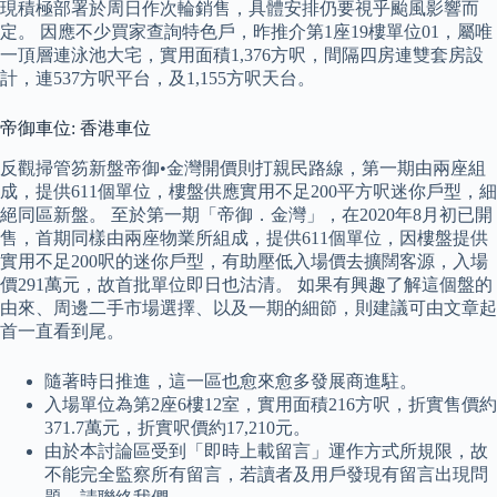
現積極部署於周日作次輪銷售，具體安排仍要視乎颱風影響而
定。 因應不少買家查詢特色戶，昨推介第1座19樓單位01，屬唯
一頂層連泳池大宅，實用面積1,376方呎，間隔四房連雙套房設
計，連537方呎平台，及1,155方呎天台。
帝御車位: 香港車位
反觀掃管笏新盤帝御•金灣開價則打親民路線，第一期由兩座組
成，提供611個單位，樓盤供應實用不足200平方呎迷你戶型，細
絕同區新盤。 至於第一期「帝御．金灣」，在2020年8月初已開
售，首期同樣由兩座物業所組成，提供611個單位，因樓盤提供
實用不足200呎的迷你戶型，有助壓低入場價去擴闊客源，入場
價291萬元，故首批單位即日也沽清。 如果有興趣了解這個盤的
由來、周邊二手市場選擇、以及一期的細節，則建議可由文章起
首一直看到尾。
隨著時日推進，這一區也愈來愈多發展商進駐。
入場單位為第2座6樓12室，實用面積216方呎，折實售價約
371.7萬元，折實呎價約17,210元。
由於本討論區受到「即時上載留言」運作方式所規限，故
不能完全監察所有留言，若讀者及用戶發現有留言出現問