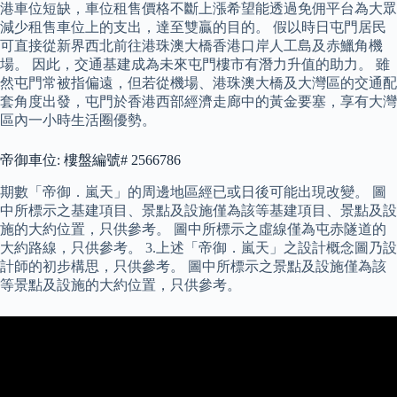
港車位短缺，車位租售價格不斷上漲希望能透過免佣平台為大眾
減少租售車位上的支出，達至雙贏的目的。 假以時日屯門居民
可直接從新界西北前往港珠澳大橋香港口岸人工島及赤鱲角機
場。 因此，交通基建成為未來屯門樓市有潛力升值的助力。 雖
然屯門常被指偏遠，但若從機場、港珠澳大橋及大灣區的交通配
套角度出發，屯門於香港西部經濟走廊中的黃金要塞，享有大灣
區內一小時生活圈優勢。
帝御車位: 樓盤編號# 2566786
期數「帝御．嵐天」的周邊地區經已或日後可能出現改變。 圖
中所標示之基建項目、景點及設施僅為該等基建項目、景點及設
施的大約位置，只供參考。 圖中所標示之虛線僅為屯赤隧道的
大約路線，只供參考。 3.上述「帝御．嵐天」之設計概念圖乃設
計師的初步構思，只供參考。 圖中所標示之景點及設施僅為該
等景點及設施的大約位置，只供參考。