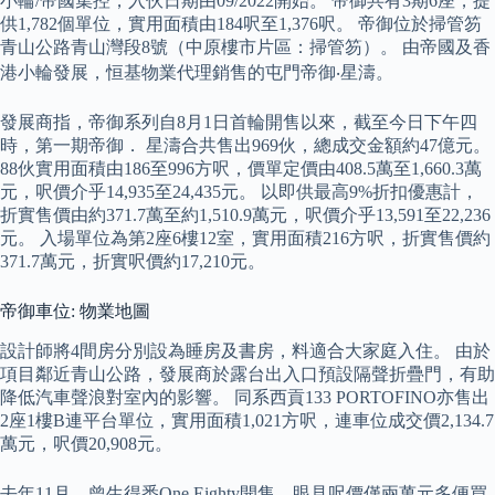
小輪/帝國集控，入伙日期由09/2022開始。 帝御共有3期6座，提
供1,782個單位，實用面積由184呎至1,376呎。 帝御位於掃管笏
青山公路青山灣段8號（中原樓市片區：掃管笏）。 由帝國及香
港小輪發展，恒基物業代理銷售的屯門帝御‧星濤。
發展商指，帝御系列自8月1日首輪開售以來，截至今日下午四
時，第一期帝御． 星濤合共售出969伙，總成交金額約47億元。
88伙實用面積由186至996方呎，價單定價由408.5萬至1,660.3萬
元，呎價介乎14,935至24,435元。 以即供最高9%折扣優惠計，
折實售價由約371.7萬至約1,510.9萬元，呎價介乎13,591至22,236
元。 入場單位為第2座6樓12室，實用面積216方呎，折實售價約
371.7萬元，折實呎價約17,210元。
帝御車位: 物業地圖
設計師將4間房分別設為睡房及書房，料適合大家庭入住。 由於
項目鄰近青山公路，發展商於露台出入口預設隔聲折疊門，有助
降低汽車聲浪對室內的影響。 同系西貢133 PORTOFINO亦售出
2座1樓B連平台單位，實用面積1,021方呎，連車位成交價2,134.7
萬元，呎價20,908元。
去年11月，曾生得悉One Eighty開售，眼見呎價僅兩萬元多便買