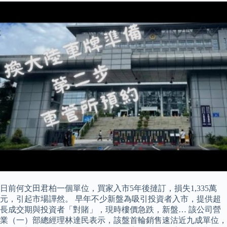
日前何文田君柏一個單位，買家入市5年後撻訂，損失1,335萬
元，引起市場譁然。 早年不少新盤為吸引投資者入市，提供超
長成交期與投資者「對賭」，現時樓價急跌，新盤… 該公司營
業（一）部總經理林達民表示，該盤首輪銷售速沽近九成單位，