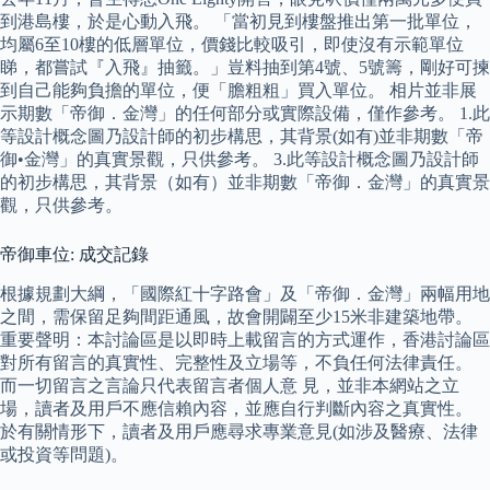
到港島樓，於是心動入飛。 「當初見到樓盤推出第一批單位，
均屬6至10樓的低層單位，價錢比較吸引，即使沒有示範單位
睇，都嘗試『入飛』抽籤。」豈料抽到第4號、5號籌，剛好可揀
到自己能夠負擔的單位，便「膽粗粗」買入單位。 相片並非展
示期數「帝御．金灣」的任何部分或實際設備，僅作參考。 1.此
等設計概念圖乃設計師的初步構思，其背景(如有)並非期數「帝
御•金灣」的真實景觀，只供參考。 3.此等設計概念圖乃設計師
的初步構思，其背景（如有）並非期數「帝御．金灣」的真實景
觀，只供參考。
帝御車位: 成交記錄
根據規劃大綱，「國際紅十字路會」及「帝御．金灣」兩幅用地
之間，需保留足夠間距通風，故會開闢至少15米非建築地帶。
重要聲明：本討論區是以即時上載留言的方式運作，香港討論區
對所有留言的真實性、完整性及立場等，不負任何法律責任。
而一切留言之言論只代表留言者個人意 見，並非本網站之立
場，讀者及用戶不應信賴內容，並應自行判斷內容之真實性。
於有關情形下，讀者及用戶應尋求專業意見(如涉及醫療、法律
或投資等問題)。