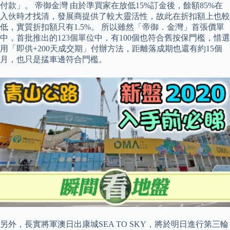
付款」。 帝御金灣 由於準買家在放低15%訂金後，餘額85%在
入伙時才找清，發展商提供了較大靈活性，故此在折扣額上也較
低，實質折扣額只有1.5%。 所以雖然「帝御．金灣」首張價單
中，首批推出的123個單位中，有100個也符合舊按保門檻，惜選
用「即供+200天成交期」付辦方法，距離落成期也還有約15個
月，也只是掹車邊符合門檻。
另外，長實將軍澳日出康城SEA TO SKY，將於明日進行第三輪