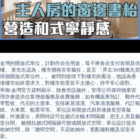
金灣的開放式單位，計劃作自住用途，母子將各自支付首期及供
樓。 黃先生認為，樓市價格非常瘋狂，直言 「畀左300幾萬先買
得個開放式單位咋」。 被問到疫情下對樓市的看法，他認為香
港樓市始終需求大，對樓市前景並不太擔心，持平常心面對。
帝御‧金灣官方資料顯示，除會所設施外，管理公司偉邦物業管
理亦會提供住客增值服務及收費服務，如有機蔬果預訂、郵件代
寄暫收、代召的士貨車、安排家居清潔、汽車清潔服務、代訂報
紙、火車票、船票等等。 單位設有開放式廚房連接長型客飯
廳，外連露台，房間特設可拉趟式全幅木間隔牆，把主人房及廳
堂分間。 敞開拉趟式間隔牆可變成開放式空間，單位設計提供
收納空間，除「聰明空間」天花收納外，更配備鞋櫃及浴室吊
架。