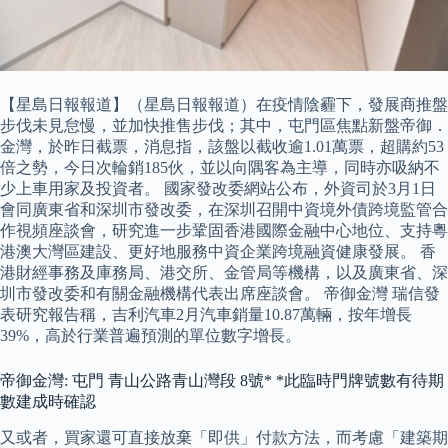
【星島日報報道】（星島日報報道）在疫情陰霾下，發展商推盤
步伐未見怠慢，並加快推售步伐；其中，屯門區焦點新盤帝御．
金灣，於昨日截票，消息指，該盤以截收逾1.01萬票，超購約53
倍之勢，今日次輪銷185伙，並以向隅客為主導，同時亦吸納不
少上車用家及投資者。 國家發改委網站公布，外資司於3月1日
會同廣東省和深圳市發改委，在深圳召開中資境外債跨境監管合
作視頻座談會，研究進一步鞏固香港國際金融中心地位、支持粵
港澳大灣區建設、更好地服務中資企業跨境融資健康發展。 香
港財經事務及庫務局、港交所、金管局等機構，以及廣東省、深
圳市發改委和有關金融機構代表出席座談會。 帝御金灣 瑞信發
表研究報告稱，吉利汽車2月汽車銷量10.87萬輛，按年增長
39%，高於行業普遍預測的單位數字增長。
帝御金灣: 屯門 青山公路青山灣段 8號* *此臨時門牌號數有待期
數建成時確認
又或者，買家還可直接放棄「即供」付款方法，而考慮「建築期