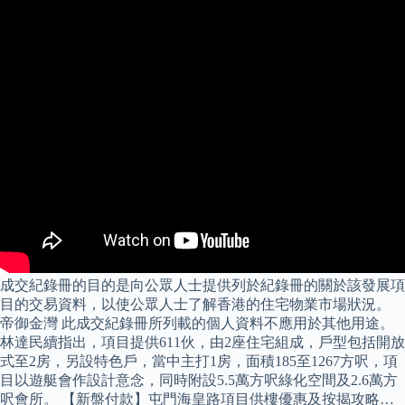
成交紀錄冊的目的是向公眾人士提供列於紀錄冊的關於該發展項
目的交易資料，以使公眾人士了解香港的住宅物業市場狀況。
帝御金灣 此成交紀錄冊所列載的個人資料不應用於其他用途。
林達民續指出，項目提供611伙，由2座住宅組成，戶型包括開放
式至2房，另設特色戶，當中主打1房，面積185至1267方呎，項
目以遊艇會作設計意念，同時附設5.5萬方呎綠化空間及2.6萬方
呎會所。 【新盤付款】屯門海皇路項目供樓優惠及按揭攻略…