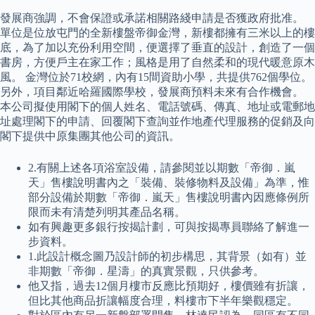
發展商強調，不會保證或承諾相關路綫申請是否獲政府批准。
單位是位放屯門的全新樓盤帝御金灣，新樓都擁有三米以上的樓
底，為了加以充份利用空間，便選擇了垂直的設計，創造了一個
書房，方便戶主在家工作；風格是用了自然柔和的現代暖意原木
風。 金灣位於71校網，內有15間資助小學，共提供762個學位。
另外，項目鄰近哈羅國際學校，發展商預料未來有合作機會。
本公司擬使用閣下的個人姓名、電話號碼、傳真、地址或電郵地
址處理閣下的申請、回覆閣下查詢並作地產代理服務的促銷及向
閣下提供中原集團其他公司的資訊。
2.有關上述各項浴室設備，請參閱並以期數「帝御．嵐
天」售樓說明書內之「裝備、裝修物料及設備」為準，惟
部分設備於期數「帝御．嵐天」售樓說明書內因應條例所
限而未有清楚列明其產品名稱。
如有興趣更多銀行按揭計劃，可與按揭專員聯絡了解進一
步資料。
1.此設計概念圖乃設計師的初步構思，其背景（如有）並
非期數「帝御．星濤」的真實景觀，只供參考。
他又指，過去12個月樓市反應比預期好，樓價雖有折讓，
但比其他商品折讓幅度合理，料樓市下半年樂觀穩定。