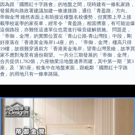
因為跟「國際紅十字路會」的地盤之間，現時建有一條私家路，
發展商向路政署建議加建一條連接路，通往「青盈路」方向。
帝御金灣 雖然表面上有助接近樓盤名校優勢，但實際上早上接
載學校返學的家長車，經常令「青盈路」相當擠塞，有可能迫爆
這個路段，亦難怪這邊單位也需進行噪音緩解措施。 問題是，
「帝御．金灣」的實際位置在「青山公路-青山灣段」中段，剛
好座落在「香港黃金海岸1-4座」的，「帝御．金灣」樓高只得
19樓，故很難穿過前方「香港黃金海岸」望青山灣景緻，故準買
家不應對海景有過份期望。 一共分三期發展的「帝御．金灣」
合共提供1,782個，六座物業沿地盤邊界而建，其中第一期「第3
座」及「第5座」較集中在地盤東面，跟毗鄰「國際紅十字路
會」的用地只有一條車路隔。