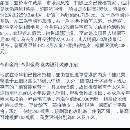
銷售，並於今午截票，市場消息指，扣除上次已揀樓買家，估計
是次仍錄約1萬票，超購約34倍。 項目是次開售285伙，包括60
伙2房及225伙3至4房，折實平均呎價約17154元。 左一為帝國郭
基浩、左二為帝國郭蕙珊，右一為香港小輪何志盛。 他透露，
開售至今約1個半月，合共售出579個住宅單位，佔單位總數逾
94%，套現逾28億元，銷售成績理想。 至於是次項目入場價不
足300萬，為去年2月長沙灣AVA 228，其入場價280萬後最低，
另外，發展商早於18年8月以逾27億投得地皮，樓面呎價約4085
元。
帝御金灣: 帝御金灣 室內設計裝修介紹
地皮在今年初已推出招標，並由首度進軍香港的內房「佳兆業」
擊敗十五個財團以35億元中標。 另外「國際紅十字路會」現址
存有的「前寶龍軍營堂」具文物價值，故日後發展需予以保育。
這幅用地已納入本年度賣地計劃，稍後會推出招標，亦成為今年
較大規模的一幅住宅官地，市場估值約6,000元呎，相當於地價
約逾61億元。 至於餘下一部份地皮，亦即現時「國際紅十字路
會」現址，佔地29.6萬呎，規劃署也改劃為「住宅乙類」，最高
可建樓面102萬呎，高度限制分別為85米及70米。