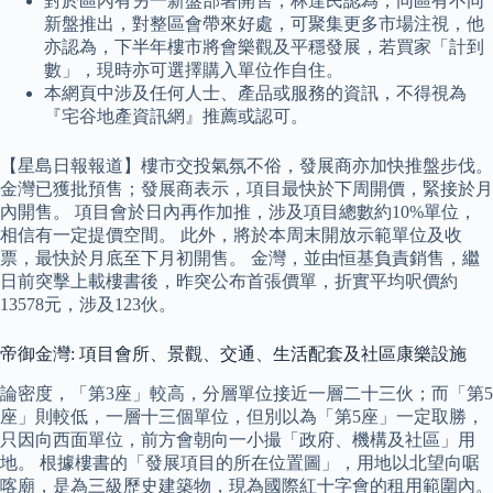
對於區內有另一新盤部署開售，林達民認為，同區有不同
新盤推出，對整區會帶來好處，可聚集更多市場注視，他
亦認為，下半年樓市將會樂觀及平穩發展，若買家「計到
數」，現時亦可選擇購入單位作自住。
本網頁中涉及任何人士、產品或服務的資訊，不得視為
『宅谷地產資訊網』推薦或認可。
【星島日報報道】樓市交投氣氛不俗，發展商亦加快推盤步伐。
金灣已獲批預售；發展商表示，項目最快於下周開價，緊接於月
內開售。 項目會於日內再作加推，涉及項目總數約10%單位，
相信有一定提價空間。 此外，將於本周末開放示範單位及收
票，最快於月底至下月初開售。 金灣，並由恒基負責銷售，繼
日前突擊上載樓書後，昨突公布首張價單，折實平均呎價約
13578元，涉及123伙。
帝御金灣: 項目會所、景觀、交通、生活配套及社區康樂設施
論密度，「第3座」較高，分層單位接近一層二十三伙；而「第5
座」則較低，一層十三個單位，但別以為「第5座」一定取勝，
只因向西面單位，前方會朝向一小撮「政府、機構及社區」用
地。 根據樓書的「發展項目的所在位置圖」，用地以北望向啹
喀廟，是為三級歷史建築物，現為國際紅十字會的租用範圍內。