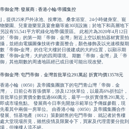
帝御金灣: 發展商 : 香港小輪/帝國集控
⌋，提供25米戶外泳池、按摩池、桑拿浴室、24小時健身室、寵
物樂園、兒童遊樂室及宴會廳等逾30項設施；於地下和高層地下
另設有55,541平方呎綠化地帶/園景區。 此相片為2020年4月12日
於「帝御」的第一期「帝御．金灣」附近上空以航拍器材實景拍
攝，並經由電腦圖像技術作畫面整合，顏色修飾及以光速模擬期
數「帝御•金灣」的住宅大樓於日後建成的大約位置，以顯示期
數「帝御•金灣」大約的四周環境。 期數「帝御．金灣」及「帝
御」其他期數的周邊地區經已或日後可能出現改變。
帝御金灣: 屯門帝御．金灣首批單位291萬起 折實均價13578元
香港小輪（0050）及帝國集團旗下的屯門青山灣「帝御．金
灣」，日前公布首張價單，涉及123伙單位，以最高6%折扣計，
首批單位折實價全數低過660萬元，最平一伙折實僅售291萬元，
即成市場焦點。 發展商今日率先開放示範單位予傳媒參觀，現
先看其中兩個一房單位。 由香港小輪（0050）及帝國集團合作
發展、恒基地產（0012）策劃銷售的屯門帝御． 就記者於售樓
處大堂現場所見，雖然疫情及限聚令下，買家及代理需要分批到
場，但揀樓人流不絕。