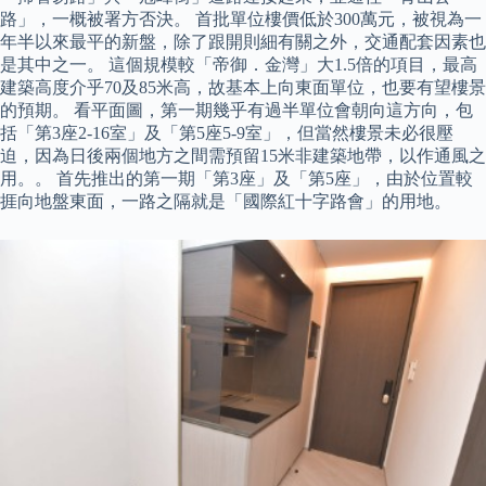
路」，一概被署方否決。 首批單位樓價低於300萬元，被視為一
年半以來最平的新盤，除了跟開則細有關之外，交通配套因素也
是其中之一。 這個規模較「帝御．金灣」大1.5倍的項目，最高
建築高度介乎70及85米高，故基本上向東面單位，也要有望樓景
的預期。 看平面圖，第一期幾乎有過半單位會朝向這方向，包
括「第3座2-16室」及「第5座5-9室」，但當然樓景未必很壓
迫，因為日後兩個地方之間需預留15米非建築地帶，以作通風之
用。。 首先推出的第一期「第3座」及「第5座」，由於位置較
捱向地盤東面，一路之隔就是「國際紅十字路會」的用地。