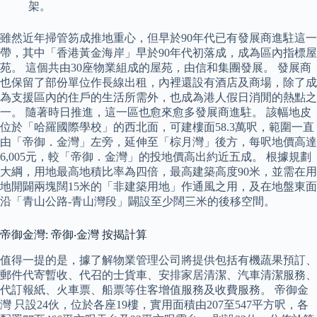
架。
雖然近年掃管笏成推地重心，但早於90年代已有發展商進駐這一
帶，其中「香港黃金海岸」早於90年代初落成，成為區內指標屋
苑。 這個共由30座物業組成的屋苑，由信和集團發展。 發展商
也保留了部份單位作長線出租，內裡還設有酒店及商場，除了成
為支援區內的住戶的生活所需外，也成為港人假日消閒的熱點之
一。 隨著時日推進，這一區也愈來愈多發展商進駐。 該幅地皮
位於「哈羅國際學校」的西北面，可建樓面58.3萬呎，範圍一直
由「帝御．金灣」左旁，延伸至「棕月灣」後方，每呎地價高達
6,005元，較「帝御．金灣」的投地價高出約近五成。 根據規劃
大綱，用地最高地積比率為四倍，最高建築高度90米，並需在用
地開闢兩塊闊15米的「非建築用地」作通風之用，及在地盤東面
沿「青山公路-青山灣段」闢設至少闊三米的後移空間。
帝御金灣: 帝御‧金灣 按揭計算
值得一提的是，據了解物業管理公司將提供包括有機蔬果預訂、
郵件代寄暫收、代召的士貨車、安排家居清潔、汽車清潔服務、
代訂報紙、火車票、船票等住客增值服務及收費服務。 帝御金
灣 只設24伙，位於各座19樓，實用面積由207至547平方呎，各