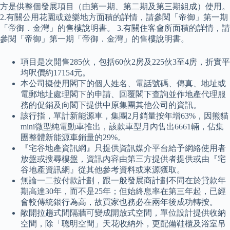
方是供整個發展項目（由第一期、第二期及第三期組成）使用。
2.有關公用花園或遊樂地方面積的詳情，請參閱「帝御」第一期
「帝御．金灣」的售樓說明書。 3.有關住客會所面積的詳情，請
參閱「帝御」第一期「帝御．金灣」的售樓說明書。
項目是次開售285伙，包括60伙2房及225伙3至4房，折實平
均呎價約17154元。
本公司擬使用閣下的個人姓名、電話號碼、傳真、地址或
電郵地址處理閣下的申請、回覆閣下查詢並作地產代理服
務的促銷及向閣下提供中原集團其他公司的資訊。
該行指，單計新能源車，集團2月銷量按年增63%，因熊貓
mini微型純電動車推出，該款車型月內售出6661輛，佔集
團整體新能源車銷量的29%。
『宅谷地產資訊網』只提供資訊媒介平台給予網絡使用者
放盤或搜尋樓盤，資訊內容由第三方提供者提供或由『宅
谷地產資訊網』從其他參考資料或來源獲取。
無論一二按付款計劃，跟一般發展商計劃不同在於貸款年
期高達30年，而不是25年；但始終息率在第三年起，已經
會較傳統銀行為高，故買家也務必在兩年後成功轉按。
敞開拉趟式間隔牆可變成開放式空間，單位設計提供收納
空間，除「聰明空間」天花收納外，更配備鞋櫃及浴室吊