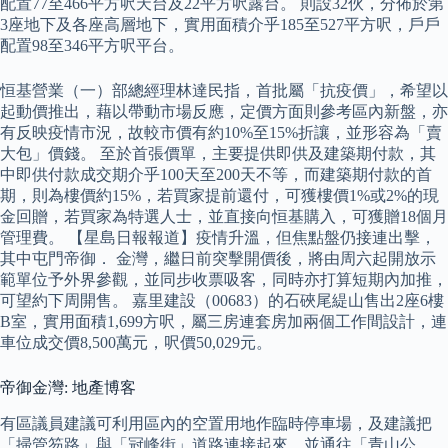
配置77至466平方呎天台及22平方呎露台。 則設32伙，分佈於第
3座地下及各座高層地下，實用面積介乎185至527平方呎，戶戶
配置98至346平方呎平台。
恒基營業（一）部總經理林達民指，首批屬「抗疫價」，希望以
起動價推出，藉以帶動市場反應，定價方面則參考區內新盤，亦
有反映疫情市況，故較市價有約10%至15%折讓，並形容為「賣
大包」價錢。 至於首張價單，主要提供即供及建築期付款，其
中即供付款成交期介乎100天至200天不等，而建築期付款的首
期，則為樓價約15%，若買家提前還付，可獲樓價1%或2%的現
金回贈，若買家為特選人士，並直接向恒基購入，可獲贈18個月
管理費。 【星島日報報道】疫情升溫，但焦點盤仍接連出擊，
其中屯門帝御． 金灣，繼日前突擊開價後，將由周六起開放示
範單位予外界參觀，並同步收票吸客，同時亦打算短期內加推，
可望約下周開售。 嘉里建設（00683）的石硤尾緹山售出2座6樓
B室，實用面積1,699方呎，屬三房連套房加兩個工作間設計，連
車位成交價8,500萬元，呎價50,029元。
帝御金灣: 地產博客
有區議員建議可利用區內的空置用地作臨時停車場，及建議把
「掃管笏路」與「冠峰街」道路連接起來，並通往「青山公