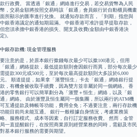
款行政費。 當透過「銀通」網絡進行交易，若交易貨幣為人民
幣，交易金額將按照交易時該「銀通」會員銀行於自動櫃員機畫
面所顯示的匯率進行兌換。 就通知存款而言，「到期」指您與
中銀香港議定的通知期屆滿。 中銀香港可准許提早提取存款，
但您須承擔中銀香港的損失、開支及收費(金額由中銀香港決
定)。
中銀存款機: 現金管理服務
要注意的是，於原本銀行撳錢每次最少可以撳100港元，但用
「銀通」網絡提款，最低提款額則會因銀行而異，部分每次最少
需提款300元或500元，至於每次最高提款額則大多設於6,000
元。 順道提提，如果拿「滙豐恒生」卡去「銀通」網絡銀行提
款，有機會被收取手續費，因為雙方並非屬於同一個網絡。 香
港的零售銀行可以簡單劃分為「滙豐＋恒生」網絡，以及「銀
通」網絡。 由於滙豐及恒生屬同一個集團，所以兩行的ATM機
可互通提款及轉帳等功能，費用全免；不過要注意，兩行存款機
功能目前尚未能互通。 銀行一般根據自身情況，考慮業務策
略、服務模式、成本等因素，自行訂定服務收費。 然而，金管
局一直提醒銀行，在按照商業原則經營業務的同時，需顧及市民
對基本銀行服務的需要與期望。