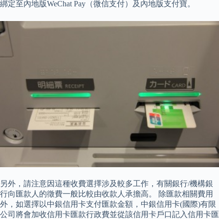
綁定至內地版WeChat Pay（微信支付）及內地版支付寶。
另外，請注意因這種收費選擇涉及較多工作，有關銀行/機構銀
行向匯款人的徵費一般比較由收款人承擔高。 除匯款相關費用
外，如選擇以中銀信用卡支付匯款金額，中銀信用卡(國際)有限
公司將會加收信用卡匯款行政費並從該信用卡戶口記入信用卡匯