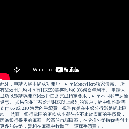
此外，申請人經本網成功開戶，可享MoneyHero獨家優惠。 所
有Mox用戶均可享首HK$50萬存款均0.3%儲蓄年利率。 申請人
成功以邀請碼開立Mox戶口及完成指定要求，可享不同類型迎新
優惠。 如果你並非智盈理財或以上級別的客戶，經中銀匯款需
支付 65 或 210 港元的手續費，視乎你是在中銀分行還是網上匯
款。 然而，銀行電匯的匯款成本卻往往不止於表面的手續費，
因為銀行採用的匯率一般高於市場匯率，在兌換外幣時你需付出
更多的港幣，變相在匯率中收取了「隱藏手續費」。