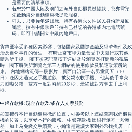
是重要的清單事項。
若您於中國大陸及澳門之海外自動櫃員機提款，您亦需預
先啟動海外自動櫃員機提款服務。
可以，只要你年滿18歲、持有香港永久性居民身份證及回
鄉證、擁有中銀賬戶並持有已登記的香港或內地電話號
碼，即可申請開立中銀內地戶口。
貨幣匯率受多種因素影響，包括國家及國際金融及經濟條件及政
治及自然事件的發生。 有時正常市場力量會受中央銀行或其他
體系所干擾。 閣下須緊記當按下連結及於瀏覽器打開新的視窗
時，閣下將受所瀏覽之第三方網站的使用條款及私隱政策所約
束。 內地網絡流傳一段影片，廣西自治區一名男童周五（10
日）疑因太過沉迷手機遊戲，被父親沒收手機。 他其後手拿菜
刀威嚇父親，雙方一度對峙約20多秒，最終被對方奪去手上利
器。
中銀存款機: 現金存款及/或存入支票服務
如需搜尋本行自動櫃員機的位置，可參考以下連結查詢我們櫃員
機的位置，以享受本行的服務。 中銀存款機 因銀行滙率一般較
差，加上為免繳交手續費，小編還是建議大家到外幣找換店，自