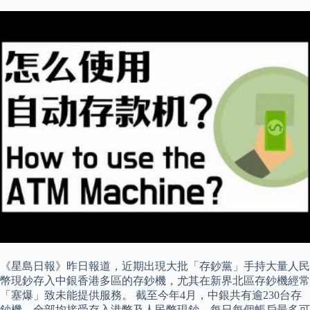
《星島日報》昨日報道，近期出現大批「存鈔黨」手持大量人民
幣現鈔存入中銀香港多區的存鈔機，尤其在新界北區存鈔機經常
「塞爆」致未能提供服務。 截至今年4月，中銀共有逾230台存
鈔機，全部均接受存入港幣及人民幣現鈔，每日每個帳戶最多可