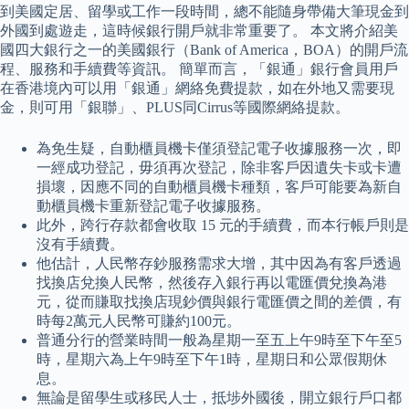
到美國定居、留學或工作一段時間，總不能隨身帶備大筆現金到
外國到處遊走，這時候銀行開戶就非常重要了。 本文將介紹美
國四大銀行之一的美國銀行（Bank of America，BOA）的開戶流
程、服務和手續費等資訊。 簡單而言，「銀通」銀行會員用戶
在香港境內可以用「銀通」網絡免費提款，如在外地又需要現
金，則可用「銀聯」、PLUS同Cirrus等國際網絡提款。
為免生疑，自動櫃員機卡僅須登記電子收據服務一次，即
一經成功登記，毋須再次登記，除非客戶因遺失卡或卡遭
損壞，因應不同的自動櫃員機卡種類，客戶可能要為新自
動櫃員機卡重新登記電子收據服務。
此外，跨行存款都會收取 15 元的手續費，而本行帳戶則是
沒有手續費。
他估計，人民幣存鈔服務需求大增，其中因為有客戶透過
找換店兌換人民幣，然後存入銀行再以電匯價兌換為港
元，從而賺取找換店現鈔價與銀行電匯價之間的差價，有
時每2萬元人民幣可賺約100元。
普通分行的營業時間一般為星期一至五上午9時至下午至5
時，星期六為上午9時至下午1時，星期日和公眾假期休
息。
無論是留學生或移民人士，抵埗外國後，開立銀行戶口都