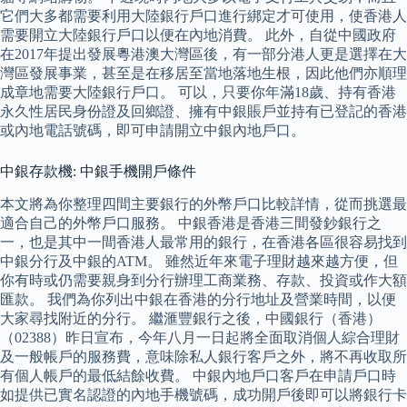
它們大多都需要利用大陸銀行戶口進行綁定才可使用，使香港人
需要開立大陸銀行戶口以便在內地消費。 此外，自從中國政府
在2017年提出發展粵港澳大灣區後，有一部分港人更是選擇在大
灣區發展事業，甚至是在移居至當地落地生根，因此他們亦順理
成章地需要大陸銀行戶口。 可以，只要你年滿18歲、持有香港
永久性居民身份證及回鄉證、擁有中銀賬戶並持有已登記的香港
或內地電話號碼，即可申請開立中銀內地戶口。
中銀存款機: 中銀手機開戶條件
本文將為你整理四間主要銀行的外幣戶口比較詳情，從而挑選最
適合自己的外幣戶口服務。 中銀香港是香港三間發鈔銀行之
一，也是其中一間香港人最常用的銀行，在香港各區很容易找到
中銀分行及中銀的ATM。 雖然近年來電子理財越來越方便，但
你有時或仍需要親身到分行辦理工商業務、存款、投資或作大額
匯款。 我們為你列出中銀在香港的分行地址及營業時間，以便
大家尋找附近的分行。 繼滙豐銀行之後，中國銀行（香港）
（02388）昨日宣布，今年八月一日起將全面取消個人綜合理財
及一般帳戶的服務費，意味除私人銀行客戶之外，將不再收取所
有個人帳戶的最低結餘收費。 中銀內地戶口客戶在申請戶口時
如提供已實名認證的內地手機號碼，成功開戶後即可以將銀行卡