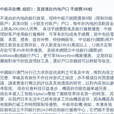
中銀存款機: 細節3：直接滙款內地戶口 手續費300蚊
不過由於內地的銀行政策，現時中銀只能開通第II類（限制功能
賬戶）及第III類（小額支付賬戶）戶口，每年於內地的流動資金
上限為200,000人民幣。 各項手續費豁免及銀行服務優惠：中銀
理財客戶使用銀行服務時，可享有折扣或免手續費，當中包括電
匯、本票、禮券、提存外幣、特快轉賬等。 中信銀行(國際)用戶
開立新資金定期存款，存入新資金HK$1萬或以上，12個月定期
存款可享4%年利率優惠。 若經本網開立中信銀行(國際)的
inMotion動感銀行戶口，更可享MoneyHero獨家優惠。 定期存款
屬相對保守的投資理財工具，選好戶口存錢就可以輕鬆等收息。
中國銀行澳門分行已力求所提供資料之可靠及中肯，惟對內容之
完整、準確及有效性不作任何形式之保證，亦不構成任何買賣建
議，讀者應進行獨立的評估及其他適當的研究，以對內容加以參
考取捨。 現在社會科技日益進步，機器的功能也越來越完善，
就在本週人工智能AlphaGo擊敗了圍棋世界排名第一的柯潔。 其
實，在我們日常生活中已經有很多工作由機器提供，因為機器具
有能夠打破工作時間限制等優勢。 中銀存款機 例如，本澳各地
區都有設立不同銀行的24小時自助銀行服務中心，它們能不受銀