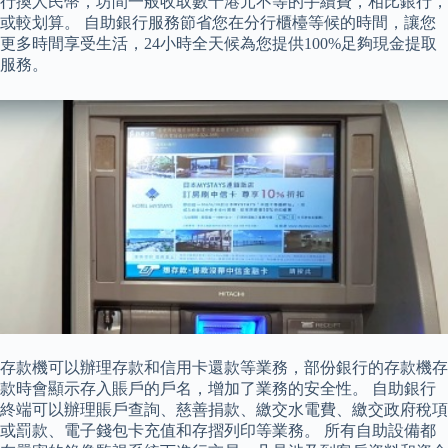
行換人民幣，坊間一般收取數十港元不等的手續費，相比銀行，
或較划算。 自助銀行服務節省您在分行櫃檯等候的時間，讓您
更多時間享受生活，24小時全天候為您提供100%足夠現金提取
服務。
存款機可以辦理存款和信用卡還款等業務，部份銀行的存款機存
款時會顯示存入賬戶的戶名，增加了業務的安全性。 自助銀行
終端可以辦理賬戶查詢、慈善捐款、繳交水電費、繳交政府稅項
或罰款、電子錢包卡充值和存摺列印等業務。 所有自助設備都