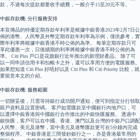
款，不過每次提款都要收手續費，一般介乎15至20元不等。
中銀存款機: 分行服務安排
本宣傳品的特優定期存款年利率是根據中銀香港2023年2月7日公
佈的港幣、人民幣及外幣定期存款年利率為示例，僅供參考，實
際年利率將根據中銀香港不時公佈的為準。 每筆定期存款只可
享此優惠一次，日後續期的利率將根據中銀香港不時公佈的為
準。 Citi Plus 戶口是花旗銀行近年推出的新理財產品。 除了可
以一同申請信用卡和扣帳卡之外，還可以享用方便的電匯服務。
如果想知道 Citi Plus 好唔好以及 Citi Plus 和 Citi Priority 比較，就
要留意本文的介紹。
中銀存款機: 服務範圍
一切辦妥後，只需等待銀行成功開戶通知，便可到指定分行領取
賬戶資料及設置密碼。 客戶如需匯款至中國銀行內地戶口，可
以選擇中銀香港與中國銀行合作推出的中銀快匯服務。 透過中
銀快匯，客戶可以在中國、香港、澳門以及台灣的中銀戶口調配
人民幣、美元及港幣，當中美元及港幣匯款更可在5分鐘內完成
整個程序。 中銀香港是三間發鈔銀行之一，亦是香港最常用的