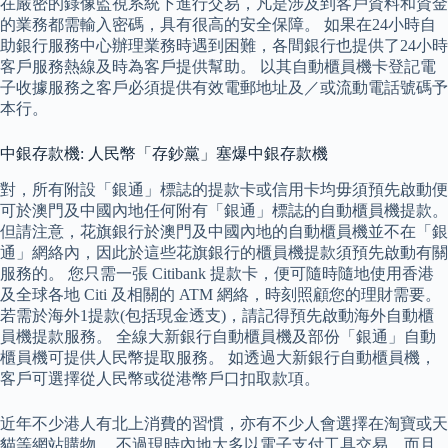
在嚴密的錄像監視系統下進行交易，凡是涉及到客戶資料和資金
的業務都需輸入密碼，具有很高的安全保障。 如果在24小時自
助銀行服務中心辦理業務時遇到困難，各間銀行也提供了24小時
客戶服務熱線及時為客戶提供幫助。 以其自動櫃員機卡登記電
子收據服務之客戶必須提供有效電郵地址及／或流動電話號碼予
本行。
中銀存款機: 人民幣「存鈔黨」塞爆中銀存款機
對，所有附設「銀通」標誌的提款卡或信用卡均毋須預先啟動便
可於澳門及中國內地任何附有「銀通」標誌的自動櫃員機提款。
但請注意，花旗銀行於澳門及中國內地的自動櫃員機並不在「銀
通」網絡內，因此於這些花旗銀行的櫃員機提款須預先啟動有關
服務的。 您只需一張 Citibank 提款卡，便可隨時隨地使用香港
及全球各地 Citi 及相關的 ATM 網絡，時刻照顧您的理財需要。
若需於海外1提款(包括現金透支)，請記得預先啟動海外自動櫃
員機提款服務。 全線大新銀行自動櫃員機及部份「銀通」自動
櫃員機可提供人民幣提取服務。 如透過大新銀行自動櫃員機，
客戶可選擇從人民幣或從港幣戶口扣取款項。
近年不少港人有北上消費的習慣，亦有不少人會選擇在淘寶或天
貓等網站購物。 不過現時內地大多以電子支付工具交易，而且