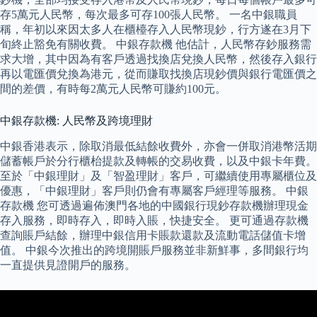
存5萬元人民幣，每次最多可存100張人民幣。 一名中銀職員
稱，年初以來因太多人在櫃檯存入人民幣現鈔，行方遂在3月下
旬終止豁免有關收費。 中銀存款機 他估計，人民幣存鈔服務需
求大增，其中因為有客戶透過找換店兌換人民幣，然後存入銀行
再以電匯價兌換為港元，從而賺取找換店現鈔價與銀行電匯價之
間的差價，有時每2萬元人民幣可賺約100元。
中銀存款機: 人民幣及跨境理財
中銀香港表示，除取消最低結餘收費外，亦會一併取消港幣活期
儲蓄帳戶於分行櫃枱提款及轉帳的交易收費，以及中銀卡年費。
至於「中銀理財」及「智盈理財」客戶，可繼續使用專屬櫃位及
優惠，「中銀理財」客戶則仍會有專屬客戶經理等服務。 中銀
存款機 您可透過遍佈澳門各地的中國銀行現鈔存款機辦理現金
存入服務，即時存入，即時入賬，快捷安全。 更可通過存款機
查詢賬戶結餘，辦理中銀信用卡賬款還款及流動電話儲值卡增
值。 中銀今次推出的跨境開賬戶服務並非新鮮事，多間銀行均
一直提供見證開戶的服務。