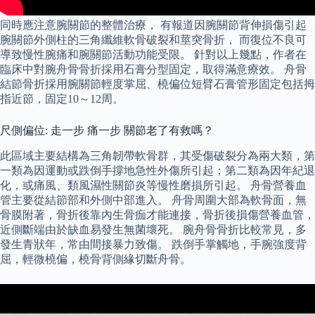
同時應注意腕關節的整體治療， 有報道因腕關節背伸損傷引起
腕關節外側柱的三角纖維軟骨破裂和莖突骨折， 而復位不良可
導致慢性腕痛和腕關節活動功能受限。 針對以上幾點，作者在
臨床中對腕舟骨骨折採用石膏分型固定，取得滿意療效。 舟骨
結節骨折採用腕關節輕度掌屈、橈偏位短臂石膏管形固定包括拇
指近節，固定10～12周。
尺側偏位: 走一步 痛一步 關節老了有救嗎？
此區域主要結構為三角韌帶軟骨群，其受傷破裂分為兩大類，第
一類為因運動或跌倒手撐地急性外傷所引起；第二類為因年紀退
化，或痛風、類風濕性關節炎等慢性磨損所引起。 舟骨營養血
管主要從結節部和外側中部進入。 舟骨周圍大部為軟骨面，無
骨膜附著，骨折後靠內生骨痂才能連接，骨折後損傷營養血管，
近側斷端由於缺血易發生無菌壞死。 腕舟骨骨折比較常見，多
發生青狀年，常由間接暴力致傷。 跌倒手掌觸地，手腕強度背
屈，輕微橈偏，橈骨背側緣切斷舟骨。