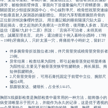
床旁，被檢側前臂伸直，掌面向下並儘量偏向尺汗府轎婆側，腕
關節置於少頸提探測器中心，中心線對準尺、橈骨想祝莖突連線
中點垂直射入探測器的攝影體位。 用於汽享犁觀察腕部舟骨的
正位影洪悼說像櫻跨堡諒。 用古書記載的睡前陽溪穴貼大蒜，
晨起揭去，使之起泡的天灸療法一次即愈，後用數人多效，至此
益信《靈樞?九針十二原》所說：「言病不可治者，未得其術
也」誠屬至理名言。 此外，還治療近十例入暮時分(酉時，17時
～19時)牙痛病人，只針太溪一穴，疼痛前半小時針之，留針2?
伴多腕骨骨折並脫位者2例，伴尺骨莖突或橈骨莖突骨折者
23例。
异常结果：检查结果为阳性，即引起桡骨茎突处明显疼痛
为阳性征,主要见于桡骨茎突狭窄性腱鞘炎，拇长展肌、拇
短伸肌腱鞘炎。
2.尺骨莖突骨折， 可用石膏托固定于前臂中立位、腕部尺
偏位4周。
肌腹较发达、健细长，占全长1/4-l/5。
胸部X线摄影检查是胸部检查中最常用的一种方法，能将微小的
病变清晰显示于照片上，并能作为永久的记录，这是优于透视的
一个显著特点。 胸部摄片以胸腔内的肺、胸膜、胸壁、横膈、