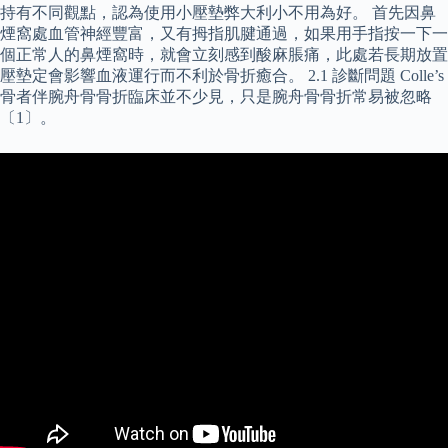
持有不同觀點，認為使用小壓墊弊大利小不用為好。 首先因鼻
煙窩處血管神經豐富，又有拇指肌腱通過，如果用手指按一下一
個正常人的鼻煙窩時，就會立刻感到酸麻脹痛，此處若長期放置
壓墊定會影響血液運行而不利於骨折癒合。 2.1 診斷問題 Colle’s
骨者伴腕舟骨骨折臨床並不少見，只是腕舟骨骨折常易被忽略
〔1〕。