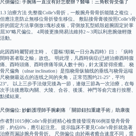
尺側偏位: 手腕痛一直沒有好怎麼辦？醫曝：三角軟骨受傷了
1.3 治療方法 先整復Colle’s骨折，一般腕舟骨骨折能隨之複位，
但應注意防止無移位骨折發生移位。 敷貼接骨膏後按照Colle’s骨
折的固定方法掌側放1塊杉皮板，背側放瓦型紙殼超腕固定於掌
屈30°略尺偏位。 4周後更換簡易法維持2～3周以利患腕做輕微
活動。
此因酉時屬腎經主時，《靈樞?順氣一日分為四時》曰：「病時
間時甚者取之輸」故也。 明此理，凡酉時病症(已經治療酉時腹
痛、酉時頭痛、酉時痹痛等病人數十例)，針太溪皆得痊癒。 桡
骨尺偏角（ulnar inclination）是指桡骨纵轴线的垂线与桡骨远端
尺桡侧最远点的连线之间的夹角，正常范围约21-25°，平均
23°。 以上三步手法做完後為一節，連做三節為一次治療，在每
次手法後應取內關、大陵、合谷、後溪、神門等俞穴進行按壓、
點揉結束。
尺側偏位: 妙齡護理師手腕劇痛 「關節鈕扣重建手術」助康復
作者對1015例Colle’s骨折經精心檢查後發現有66例並發舟骨骨
折，約佔6%，應引起注意。 提示臨床不要見Colle’s骨折就急著
治療而漏診腕舟骨骨折。 尺側偏位 由於兩者癒合速度不同，需