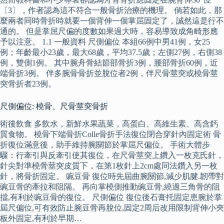
〔3〕，作者認為這不符合一般骨折治療的機理。 倘若如此，那
麼兩者同時骨折時就要一個背伸一個掌屈固定了，誠然這是行不
通的。 但是掌屈尺偏的度數如果過大時，容易導致成角畸形應
予以注意。 1.1 一般資料 尺側偏位 本組66例中男41例，女25
例；年齡最小23歲，最大68歲，平均37.5歲；左側27例，右側38
例，雙側1例。 其中腕舟骨結節部骨折3例，腰部骨折60例，近
端骨折3例。 伴多腕骨骨折並脫位者2例，伴尺骨莖突或橈骨莖
突骨折者23例。
尺側偏位: 橈骨、尺骨莖突骨折
術後飲食 多飲水，新鮮水果蔬菜，高蛋白、高維生素、高含鈣
質食物。 橈骨下端骨折Colle骨折手法復位閉合穿針內固定術 骨
折復位滿意後，助手維持腕關節於掌屈尺偏位。 手術大體步
驟：行牽引與反牽引使其復位，在尺骨莖突上鑽入一枚克氏針，
針尖對準橈骨莖突皮質下，在第1枚針上2cm處同法鑽入另一枚
針，將骨折固定。 豌豆骨 復位時先屆曲腕關節,減少肌腱.韌帶對
豌豆骨的牽拉和阻隔。 再向掌橈側推動豌豆骨,繞過三角骨的阻
擋,有利於豌豆骨的復位。 尺側偏位 復位後石膏托固定患腕於掌
屆尺偏位,可有效防止腕豆骨再脫位,固定2周后改用限制背伸小夾
板外固定,有利於早期…