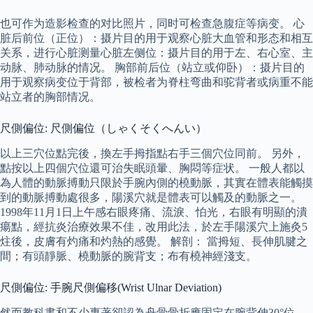
也可作为造影检查的对比照片，同时可检查急腹症等病变。 心
脏后前位（正位）：摄片目的用于观察心脏大血管和形态和相互
关系，进行心脏测量心脏左侧位：摄片目的用于左、右心室、主
动脉、肺动脉的情况。 胸部前后位（站立或仰卧）：摄片目的
用于观察病变位于背部，被检者为脊柱弯曲和驼背者或病重不能
站立者的胸部情况。
尺側偏位: 尺側偏位（しゃくそくへんい）
以上三穴位點完後，換左手拇指點右手三個穴位同前。 另外，
點按以上四個穴位還可治失眠頭暈、胸悶等症状。 一般人都以
為人體的動脈搏動只限於手腕內側的橈動脈，其實在體表能觸摸
到的動脈搏動處很多，陽溪穴就是體表可以觸及的動脈之一。
1998年11月1日上午感右眼疼痛、流淚、怕光，右眼有明顯的潰
瘍點，經抗炎治療效果不佳，改用此法，於左手陽溪穴上施灸5
炷後，皮膚有灼痛和灼熱的感覺。 解剖： 當拇短、長伸肌腱之
間；有頭靜脈、橈動脈的腕背支；布有橈神經淺支。
尺側偏位: 手腕尺側偏移(Wrist Ulnar Deviation)
然而教科書和不少專著卻認為舟骨骨折應固定在腕背伸30°位