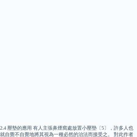
2.4 壓墊的應用 有人主張鼻煙窩處放置小壓墊〔5〕，許多人也
就自覺不自覺地將其視為一種必然的治法而接受之。 對此作者