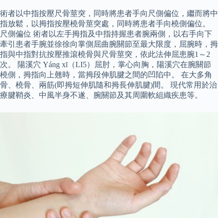
術者以中指按壓尺骨莖突，同時將患者手向尺側偏位，繼而將中
指放鬆，以拇指按壓橈骨莖突處，同時將患者手向橈側偏位。
尺側偏位 術者以左手拇指及中指持握患者腕兩側，以右手向下
牽引患者手腕並徐徐向掌側屈曲腕關節至最大限度，屈腕時，拇
指與中指對抗按壓推滾橈骨與尺骨莖突，依此法伸屈患腕1～2
次。 陽溪穴 Yáng xī（LI5）屈肘，掌心向胸，陽溪穴在腕關節
橈側，拇指向上翹時，當拇段伸肌腱之間的凹陷中。 在大多角
骨、橈骨、兩筋(即拇短伸肌隨和拇長伸肌腱)間。 現代常用於治
療腱鞘炎、中風半身不遂、腕關節及其周圍軟組織疾患等。