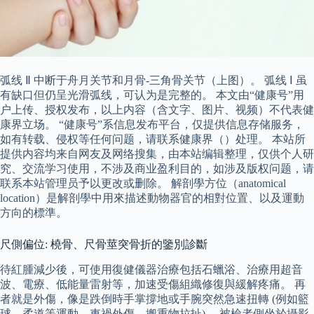
弧线 Ⅱ 中断于舟月关节和月骨-三角骨关节（上图）。 弧线 Ⅰ 虽
有缺口但仍呈光滑弧线，可认为是完整的。 本文由“健康号”用
户上传、授权发布，以上内容（含文字、图片、视频）不代表健
康界立场。 “健康号”系信息发布平台，仅提供信息存储服务，
如有转载、侵权等任何问题，请联系健康界（）处理。 本站所
提供内容均来自网友及网络搜集，由本站编辑整理，仅供个人研
究、交流学习使用，不涉及商业盈利目的，如涉及版权问题，请
联系本站管理员予以更改或删除。 解剖學方位（anatomical
location）是解剖學中用來描述動物器官的相對位置、以及運動
方向的標準。
尺側偏位: 橈骨、尺骨莖突骨折的鑒別診斷
待紅腫減少後，可使用復健儀器治療包括石蠟浴、治療用超音
波、電療、低能量雷射等，加速受傷組織修復與緩解疼痛。 再
者就是外傷，像是跌倒時手掌撐地或手腕突然急速扭轉 (例如籃
球、柔道等運動、車禍外傷、搬重物拉扯)。 被檢者側坐於攝影