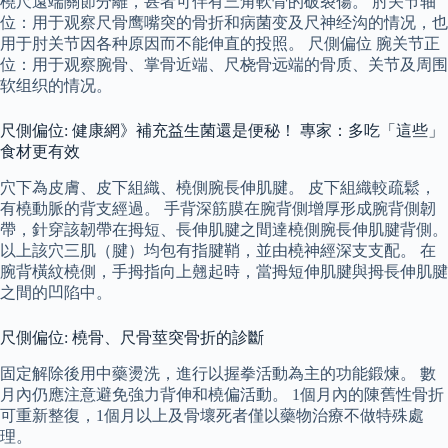
橈尺遠端關節分離，甚者可伴有三角軟骨的破裂傷。 肘关节轴
位：用于观察尺骨鹰嘴突的骨折和病菌变及尺神经沟的情况，也
用于肘关节因各种原因而不能伸直的投照。 尺側偏位 腕关节正
位：用于观察腕骨、掌骨近端、尺桡骨远端的骨质、关节及周围
软组织的情况。
尺側偏位: 健康網》補充益生菌還是便秘！ 專家：多吃「這些」
食材更有效
穴下為皮膚、皮下組織、橈側腕長伸肌腱。 皮下組織較疏鬆，
有橈動脈的背支經過。 手背深筋膜在腕背側增厚形成腕背側韌
帶，針穿該韌帶在拇短、長伸肌腱之間達橈側腕長伸肌腱背側。
以上該穴三肌（腱）均包有指腱鞘，並由橈神經深支支配。 在
腕背橫紋橈側，手拇指向上翹起時，當拇短伸肌腱與拇長伸肌腱
之間的凹陷中。
尺側偏位: 橈骨、尺骨莖突骨折的診斷
固定解除後用中藥燙洗，進行以握拳活動為主的功能鍛煉。 數
月內仍應注意避免強力背伸和橈偏活動。 1個月內的陳舊性骨折
可重新整復，1個月以上及骨壞死者僅以藥物治療不做特殊處
理。