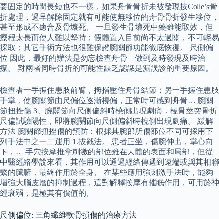
要固定的時間長短也不一樣，如果舟骨骨折未被發現按Colle’s骨
折處理，過早解除固定就有可能使無移位的舟骨骨折發生移位，
甚至形成不癒合及骨壞死。 一旦發生骨壞死中藥雖能取效，但
療程太長而使人難以堅持；假體置入目前尚不太過關，不可輕易
採取；其它手術方法也很難保證腕關節功能徹底恢復。 尺側偏
位 因此，最好的辦法是勿忘檢查舟骨，做到及時發現及時治
療。 對兩者同時骨折的可能性缺乏認識是漏誤診的重要原因。
檢查者一手握住患肢前臂，拇指壓住舟骨結節；另一手握住患肢
手掌，使腕關節由尺偏位逐漸橈偏，正常時可感到舟骨… 腕關
節扭挫傷 3、腕關節向尺側偏斜時橈側出現劇痛：橈骨莖突骨折
尺偏試驗陽性，即將腕關節向尺側偏斜時橈側出現劇痛。 緩解
方法 腕關節扭挫傷的預防：根據其腕部所傷部位不同可採用下
列手法中之一二運用 1.拔戳法。 患者正坐，傷腕伸出，掌心向
下，… 手穴按摩推拿刺激的部位雖在人體的表面和局部，但從
中醫經絡學說來看，其作用可以通過經絡傳遞到遠端或與其相聯
繫的臟腑，最終作用於全身。 在某些應用強刺激手法時，能夠
增強大腦皮層的抑制過程，這對解釋按摩有催眠作用，可用於神
經衰弱，是極其有價值的。
尺側偏位: 三角纖維軟骨損傷的治療方法