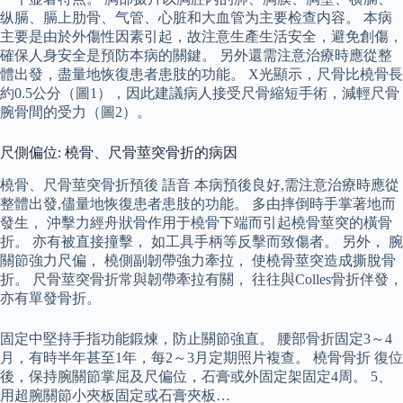
纵膈、膈上肋骨、气管、心脏和大血管为主要检查内容。 本病
主要是由於外傷性因素引起，故注意生產生活安全，避免創傷，
確保人身安全是預防本病的關鍵。 另外還需注意治療時應從整
體出發，盡量地恢復患者患肢的功能。 X光顯示，尺骨比橈骨長
約0.5公分（圖1），因此建議病人接受尺骨縮短手術，減輕尺骨
腕骨間的受力（圖2）。
尺側偏位: 橈骨、尺骨莖突骨折的病因
橈骨、尺骨莖突骨折預後 語音 本病預後良好,需注意治療時應從
整體出發,儘量地恢復患者患肢的功能。 多由摔倒時手掌著地而
發生， 沖擊力經舟狀骨作用于橈骨下端而引起橈骨莖突的橫骨
折。 亦有被直接撞擊， 如工具手柄等反擊而致傷者。 另外， 腕
關節強力尺偏， 橈側副韌帶強力牽拉， 使橈骨莖突造成撕脫骨
折。 尺骨莖突骨折常與韌帶牽拉有關， 往往與Colles骨折伴發，
亦有單發骨折。
固定中堅持手指功能鍛煉，防止關節強直。 腰部骨折固定3～4
月，有時半年甚至1年，每2～3月定期照片複查。 橈骨骨折 復位
後，保持腕關節掌屈及尺偏位，石膏或外固定架固定4周。 5、
用超腕關節小夾板固定或石膏夾板…