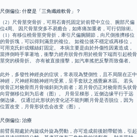
尺側偏位: 什麼是「三角纖維軟骨」？
（2）尺骨莖突骨折，可用石膏托固定於前臂中立位、腕部尺偏
位4周。 因尺骨莖突多不易癒合，如疼痛加重者，可行切除術。
（1）有移位橈骨莖突骨折，牽引尺偏腕關節，向尺側推擠移位
的骨折塊，可以得到滿意的複位。 如複位後不穩定或再移位，
可用克氏針或螺絲釘固定。 本病主要是由於外傷性因素造成，
當摔倒時手掌著地，衝擊力經舟狀骨作用於橈骨下端而引起橈骨
莖突的橫骨折。 亦有被直接撞擊，如汽車搖把反擊而致傷者。
此外，多發性神經炎的症状，常表現為雙側性，且不局限在正中
神經，尺神經和饒神經均受累，呈手套狀之感覺麻木區。 若头
状骨正对桡骨而月骨倾斜则为前者；若月骨仍正对桡骨而头状骨
向背侧移位则为后者（图）。 月骨呈梯形，近侧边缘平行于远
侧边缘。 仅通过此形状的变化还不能判断月骨是否脱位，因为
位置改变，月骨形状也会改变（图）。
尺側偏位: 治療
前臂長期處於內旋或外旋為勞動，亦可造成前後韌帶鬆弛，引起