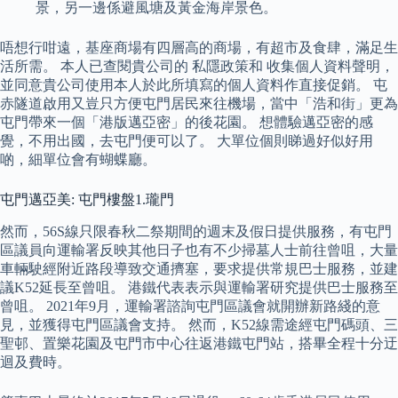
景，另一邊係避風塘及黃金海岸景色。
唔想行咁遠，基座商場有四層高的商場，有超市及食肆，滿足生
活所需。 本人已查閱貴公司的 私隱政策和 收集個人資料聲明，
並同意貴公司使用本人於此所填寫的個人資料作直接促銷。 屯
赤隧道啟用又豈只方便屯門居民來往機場，當中「浩和街」更為
屯門帶來一個「港版邁亞密」的後花園。 想體驗邁亞密的感
覺，不用出國，去屯門便可以了。 大單位個則睇過好似好用
啲，細單位會有蝴蝶廳。
屯門邁亞美: 屯門樓盤1.瓏門
然而，56S線只限春秋二祭期間的週末及假日提供服務，有屯門
區議員向運輸署反映其他日子也有不少掃墓人士前往曾咀，大量
車輛駛經附近路段導致交通擠塞，要求提供常規巴士服務，並建
議K52延長至曾咀。 港鐵代表表示與運輸署研究提供巴士服務至
曾咀。 2021年9月，運輸署諮詢屯門區議會就開辦新路綫的意
見，並獲得屯門區議會支持。 然而，K52線需途經屯門碼頭、三
聖邨、置樂花園及屯門市中心往返港鐵屯門站，搭畢全程十分迂
迴及費時。