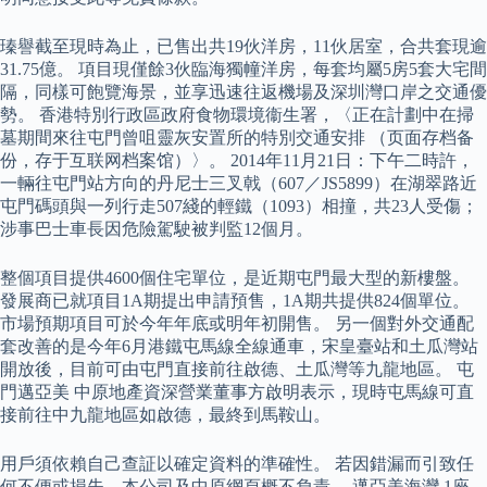
瑧譽截至現時為止，已售出共19伙洋房，11伙居室，合共套現逾
31.75億。 項目現僅餘3伙臨海獨幢洋房，每套均屬5房5套大宅間
隔，同樣可飽覽海景，並享迅速往返機場及深圳灣口岸之交通優
勢。 香港特別行政區政府食物環境衞生署，〈正在計劃中在掃
墓期間來往屯門曾咀靈灰安置所的特別交通安排 （页面存档备
份，存于互联网档案馆）〉。 2014年11月21日：下午二時許，
一輛往屯門站方向的丹尼士三叉戟（607／JS5899）在湖翠路近
屯門碼頭與一列行走507綫的輕鐵（1093）相撞，共23人受傷；
涉事巴士車長因危險駕駛被判監12個月。
整個項目提供4600個住宅單位，是近期屯門最大型的新樓盤。
發展商已就項目1A期提出申請預售，1A期共提供824個單位。
市場預期項目可於今年年底或明年初開售。 另一個對外交通配
套改善的是今年6月港鐵屯馬線全線通車，宋皇臺站和土瓜灣站
開放後，目前可由屯門直接前往啟德、土瓜灣等九龍地區。 屯
門邁亞美 中原地產資深營業董事方啟明表示，現時屯馬線可直
接前往中九龍地區如啟德，最終到馬鞍山。
用戶須依賴自己查証以確定資料的準確性。 若因錯漏而引致任
何不便或損失，本公司及中原網頁概不負責。 邁亞美海灣 1座