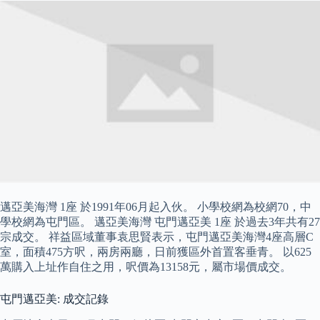
邁亞美海灣 1座 於1991年06月起入伙。 小學校網為校網70，中
學校網為屯門區。 邁亞美海灣 屯門邁亞美 1座 於過去3年共有27
宗成交。 祥益區域董事袁思賢表示，屯門邁亞美海灣4座高層C
室，面積475方呎，兩房兩廳，日前獲區外首置客垂青。 以625
萬購入上址作自住之用，呎價為13158元，屬市場價成交。
屯門邁亞美: 成交記錄