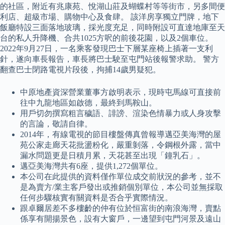
的社區，附近有兆康苑、悅湖山莊及蝴蝶村等等街市，另多間便
利店、超級市場、購物中心及食肆。 該洋房享獨立門牌，地下
飯廳特設三面落地玻璃，採光度充足，同時附設可直達地庫至天
台的私人升降機、合共1025方呎的前後花園，以及2個車位。
2022年9月27日，一名乘客發現巴士下層某座椅上插著一支利
針，遂向車長報告，車長將巴士駛至屯門站後報警求助。 警方
翻查巴士閉路電視片段後，拘捕14歲男疑犯。
中原地產資深營業董事方啟明表示，現時屯馬線可直接前
往中九龍地區如啟德，最終到馬鞍山。
用戶切勿撰寫粗言穢語、誹謗、渲染色情暴力或人身攻擊
的言論，敬請自律。
2014年，有線電視的節目樓盤傳真曾報導邁亞美海灣的屋
苑公家走廊天花批盪粉化，嚴重剝落，令鋼根外露，當中
漏水問題更是日積月累，天花甚至出現「鐘乳石」。
邁亞美海灣共有6座，提供1,272個單位。
本公司在此提供的資料僅作單位成交前狀況的參考，並不
是為賣方/業主客戶發出或推銷個別單位，本公司並無採取
任何步驟核實有關資料是否合乎實際情況。
跟卓爾居差不多樓齡的仲有位於恒富街的南浪海灣，賣點
係享有開揚景色，設有大窗戶，一邊望到屯門河景及遠山