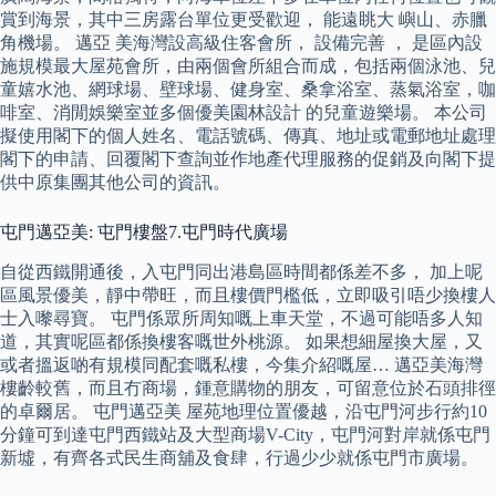
賞到海景，其中三房露台單位更受歡迎， 能遠眺大 嶼山、赤臘
角機場。 邁亞 美海灣設高級住客會所， 設備完善 ， 是區內設
施規模最大屋苑會所，由兩個會所組合而成，包括兩個泳池、兒
童嬉水池、網球場、壁球場、健身室、桑拿浴室、蒸氣浴室，咖
啡室、消閒娛樂室並多個優美園林設計 的兒童遊樂場。 本公司
擬使用閣下的個人姓名、電話號碼、傳真、地址或電郵地址處理
閣下的申請、回覆閣下查詢並作地產代理服務的促銷及向閣下提
供中原集團其他公司的資訊。
屯門邁亞美: 屯門樓盤7.屯門時代廣場
自從西鐵開通後，入屯門同出港島區時間都係差不多， 加上呢
區風景優美，靜中帶旺，而且樓價門檻低，立即吸引唔少換樓人
士入嚟尋寶。 屯門係眾所周知嘅上車天堂，不過可能唔多人知
道，其實呢區都係換樓客嘅世外桃源。 如果想細屋換大屋，又
或者搵返啲有規模同配套嘅私樓，今集介紹嘅屋… 邁亞美海灣
樓齡較舊，而且冇商場，鍾意購物的朋友，可留意位於石頭排徑
的卓爾居。 屯門邁亞美 屋苑地理位置優越，沿屯門河步行約10
分鐘可到達屯門西鐵站及大型商場V-City，屯門河對岸就係屯門
新墟，有齊各式民生商舖及食肆，行過少少就係屯門市廣場。