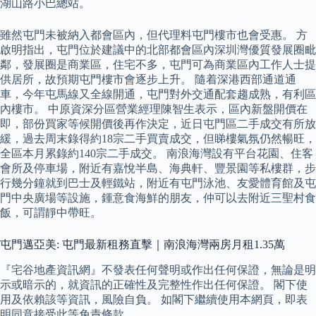
湖山路小巴總站。
雖然屯門未被納入都會區內，但代理料屯門樓市也會受惠。 方
啟明指出，屯門位於建議中的北部都會區內深圳灣優質發展圈毗
鄰，發展圈是商業區，住宅不多，屯門可為商業區內工作人士提
供居所，故預期屯門樓市會逐步上升。 隨着深港西部通道通
車，今年屯馬線又全線開通，屯門對外交通配套趨成熟，有利區
內樓市。 中原資深分區營業經理陳智生表示，區內新盤開價在
即，部份買家等候開價後再作決定，近日屯門區二手成交有所放
緩，過去周末錄得約18宗二手買賣成交，但睇樓氣氛仍然暢旺，
全區本月累錄約140宗二手成交。 南浪海灣設有平台花園、住客
會所及停車場，附近有嘉悅半島、海典軒、豐景園等私樓群，步
行幾分鐘就到巴士及輕鐵站，附近有屯門泳池、友愛體育館及屯
門中央廣場等設施，鍾意食海鮮的朋友，仲可以去附近三聖村食
飯，可謂靜中帶旺。
屯門邁亞美: 屯門最新租務直擊｜南浪海灣兩房月租1.35萬
『宅谷地產資訊網』不發表任何聲明或作出任何保證，無論是明
示或暗示的，就資訊的正確性及完整性作出任何保證。 閣下使
用及依賴該等資訊，風險自負。 如閣下繼續使用本網頁，即表
明同意接受此等免責條款。