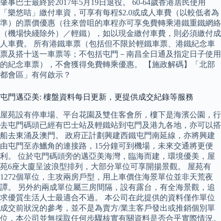
肇事巴士最終於2017年5月19日退役。 60-64歲香港居民使用
「樂悠咭」繳付車資，可享有每程$2.0或成人車費（以較低者為
準）的票價優惠（往來曾咀的車程亦可享免費轉乘港鐵重鐵網絡
（機場快綫除外）／輕鐵），如以現金繳付車費，則必須繳付成
人車費。 所有港鐵車票（包括但不限於輕鐵車票、港鐵紀念車
票及搭十送一車票等；不包括屯門－南昌全日通及指定日子使用
的紀念車票），不會獲得免費轉乘優惠。 【施政解碼】「北部
都會區」有何啟示？
屯門邁亞美: 樓盤資料每日更新，更提供成交紀錄等服務
屋苑設有停車場、平台花園及雙住客會所，樓下是海濱公園，行
去屯門碼頭已經有巴士站及輕鐵站到屯門及港九各地，亦可以搭
船去東涌及澳門。 政府正計劃興建西鐵屯門南延線，亦將興建
由屯門至赤鱲角的連接路，15分鐘可到機場，未來交通將更便
利。 位於屯門碼頭旁的邁亞美海灣，臨海而建，環境優美，屋
苑6座大廈呈波浪型排列，大部分單位可享開揚景觀。 屋苑有
1272個單位，主攻兩房戶型，用上車價住海景單位並非天荒夜
譚。 另外約兩成單位屬三房間隔，設有露台，有全海景觀，追
求優質生活人士最適合不過。 本公司在此提供的資料僅作單位
成交前狀況的參考，並不是為賣方/業主客戶發出或推銷個別單
位，本公司並無採取任何步驟核實有關資料是否合乎實際情況。