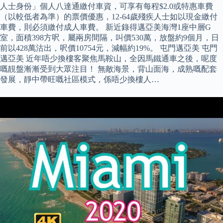
人士身份」個人八達通繳付車資，可享有每程$2.0或特惠車費
（以較低者為準）的票價優惠，12-64歲殘疾人士如以現金繳付
車費，則必須繳付成人車費。 新近錄得邁亞美海灣1座中層G
室，面積398方呎，屬兩房間隔，叫價530萬，放盤約9個月，日
前以428萬沽出，呎價10754元，減幅約19%。 屯門邁亞美 屯門
邁亞美 近年唔少換樓客聚焦馬鞍山，全因馬鐵通車之後，呢度
嘅靚盤漸漸受到大眾注目！ 無敵海景，背山面海，成熟嘅配套
發展，靜中帶旺嘅社區模式，係唔少換樓人…