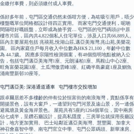
金繳付車費，則必須繳付成人車費。
係好多年前，屯門區交通仍然未係咁方便，為咗吸引用戶，唔少
樓盤嘅單位間格都設計得四正實用。 而家屯門交通便利，呢啲
間隔咁好嘅靚盤，立即成為搶手貨… 屯門區的屯門碼頭@中原
樓市片區，區內共4,822個私人住宅單位，涉及人口共66,889人。
區內主要屋苑包括 兆禧苑,悅湖山莊,邁亞美海灣,兆山苑,美樂花
園。 區內家庭住戶每月收入中位數為HK$ 21,100，年齡中位數
為 44.7歲。 因應多宗陽性檢測個案，有48個指明地點被納入公
告，包括屯門邁亞美海灣1座、元朗溱柏1座、馬鞍山中心2座、
旺角富榮花園3座、土瓜灣傲雲峰3座、紅磡半島豪庭1座及鰂魚
涌南豐新邨10座等。
屯門邁亞美: 深港通道通車 屯門樓市交投增加
跟卓爾居差不多樓齡的仲有位於恒富街的南浪海灣，賣點係享有
開揚景色，設有大窗戶，一邊望到屯門河景及遠山景，另一邊係
避風塘及黃金海岸景色。 屋苑共有5座約1264個單位，當中兩房
佔七成半，呈鑽石廳設計，提高私隱度，三房單位就採用長廳設
計，地方更加實用。 巴士站鄰近邁亞美海灣、慧豐園、加拿大
神召會嘉智中學、南屯門官立中學、屯門公眾碼頭、新華凍房、