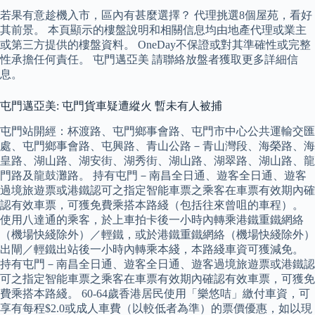
若果有意趁機入市，區內有甚麼選擇？ 代理挑選8個屋苑，看好
其前景。 本頁顯示的樓盤說明和相關信息均由地產代理或業主
或第三方提供的樓盤資料。 OneDay不保證或對其準確性或完整
性承擔任何責任。 屯門邁亞美 請聯絡放盤者獲取更多詳細信
息。
屯門邁亞美: 屯門貨車疑遭縱火 暫未有人被捕
屯門站開經：杯渡路、屯門鄉事會路、屯門市中心公共運輸交匯
處、屯門鄉事會路、屯興路、青山公路－青山灣段、海榮路、海
皇路、湖山路、湖安街、湖秀街、湖山路、湖翠路、湖山路、龍
門路及龍鼓灘路。 持有屯門－南昌全日通、遊客全日通、遊客
過境旅遊票或港鐵認可之指定智能車票之乘客在車票有效期內確
認有效車票，可獲免費乘搭本路綫（包括往來曾咀的車程）。
使用八達通的乘客，於上車拍卡後一小時內轉乘港鐵重鐵網絡
（機場快綫除外）／輕鐵，或於港鐵重鐵網絡（機場快綫除外）
出閘／輕鐵出站後一小時內轉乘本綫，本路綫車資可獲減免。
持有屯門－南昌全日通、遊客全日通、遊客過境旅遊票或港鐵認
可之指定智能車票之乘客在車票有效期內確認有效車票，可獲免
費乘搭本路綫。 60-64歲香港居民使用「樂悠咭」繳付車資，可
享有每程$2.0或成人車費（以較低者為準）的票價優惠，如以現