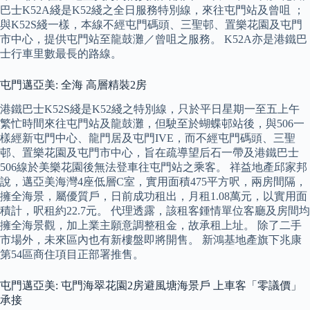
巴士K52A綫是K52綫之全日服務特別線，來往屯門站及曾咀 ；
與K52S綫一樣，本線不經屯門碼頭、三聖邨、置樂花園及屯門
市中心，提供屯門站至龍鼓灘／曾咀之服務。 K52A亦是港鐵巴
士行車里數最長的路線。
屯門邁亞美: 全海 高層精裝2房
港鐵巴士K52S綫是K52綫之特別線，只於平日星期一至五上午
繁忙時間來往屯門站及龍鼓灘，但駛至於蝴蝶邨站後，與506一
樣經新屯門中心、龍門居及屯門IVE，而不經屯門碼頭、三聖
邨、置樂花園及屯門市中心，旨在疏導望后石一帶及港鐵巴士
506線於美樂花園後無法登車往屯門站之乘客。 祥益地產邱家邦
說，邁亞美海灣4座低層C室，實用面積475平方呎，兩房間隔，
擁全海景，屬優質戶，日前成功租出，月租1.08萬元，以實用面
積計，呎租約22.7元。 代理透露，該租客鍾情單位客廳及房間均
擁全海景觀，加上業主願意調整租金，故承租上址。 除了二手
市場外，未來區內也有新樓盤即將開售。 新鴻基地產旗下兆康
第54區商住項目正部署推售。
屯門邁亞美: 屯門海翠花園2房避風塘海景戶 上車客「零議價」
承接