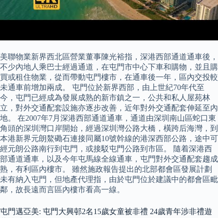
美聯物業新界西北區營業董事陳光裕指，深港西部通道通車後，
不少內地人乘巴士經過通道，在屯門市中心下車和購物，並且購
買或租住物業，從而帶動屯門樓市，在通車後一年，區內交投較
未通車前增加兩成。 屯門位於新界西部，由上世紀70年代至
今，屯門已經成為發展成熟的新市鎮之一，公共和私人屋苑林
立，對外交通配套設施亦逐步改善，近年對外交通配套伸延至內
地。 在2007年7月深港西部通道通車，通道由深圳南山區蛇口東
角頭的深圳灣口岸開始，經過深圳灣公路大橋，橫跨后海灣，到
本港新界元朗鰲磡石連接同屬10號幹線的港深西部公路，途中可
經元朗公路南行到屯門，或接駁屯門公路到市區。 隨着深港西
部通道通車，以及今年屯馬線全線通車，屯門對外交通配套趨成
熟，有利區內樓市。 雖然施政報告提出的北部都會區發展計劃
未有納入屯門，但地產代理指，由於屯門位於建議中的都會區毗
鄰，故長遠而言區內樓市看高一線。
屯門邁亞美: 屯門大興邨2名15歲女童被非禮 24歲青年涉非禮遊