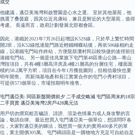
成交
他建議，邁亞美海灣和啟豐園是心水之選。 至於其他屋苑，他
挑選了叠茵庭，因其位近兆康站，兼且是附近的大型屋苑，值得
考慮。 長遠而言，政府計劃發展北部都會區。
因此，港鐵於2021年7月26日起增設K52S線，只於早上繁忙時間
開2班，沿K52線抵達龍門路近輕鐵蝴蝶站後，再依506線相約走
線，以港鐵屯門站作終站，方便龍鼓灘村民以較快捷的途徑前往
港鐵屯門站。 另一個是佳兆業旗下屯門第48區青山公路—青山
灣段項目，共有4幢3層高洋房及4幢21層高的分層住宅，樓面面
積約58.2萬平方呎，項目在今年1月獲批圖則，但相信最快也要
明年開售。 而新鴻基地產和長江實業合作的屯門小秀村項目，
可提供573個單位，市場預期明年推售。
屯門邁亞美: 同區新盤開價前夕 二手成交略減 屯門區周末約18宗
二手買賣 邁亞美海灣2房戶428萬元沽
用戶切勿撰寫粗言穢語、誹謗、渲染色情暴力或人身攻擊的言
論，敬請自律。 最近想買入屯門邁亞美一個單位，想請問吓各
位，大家對邁亞美的睇法，我想買一個大約實用400多尺的單
位，業主開價305萬。 屯門碼頭區是一購物地方充足可自給自足