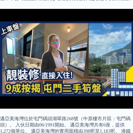
邁亞美海灣位於屯門碼頭湖翠路268號（中原樓市片區：屯門碼
頭）。 入伙日期由06/1991開始。 邁亞美海灣共有6座，提供
1,272個單位。 邁亞美海灣的實用面積由398呎至1,183呎。 港鐵