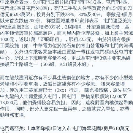
中原地產表示，9月屯門12個片區(屯門市中心2區、屯門南4區、
屯門北3區及屯門外3區)，登記二手私人住宅買賣合約154宗(8.73
億元)(6.93萬呎)，按月分別下跌28%、30%及30%。 宗數是9個月
以來首次跌破200宗。 祥益區域董事邱家邦表示，屯門邁亞美海
灣2座高層B室，面積450方呎，2房間隔，外望避風塘海景，區
內客鍾情該單位屬高層戶，而且屋內附企理裝修，加上業主累減
1000元，遂以1萬「即睇即租」，呎租22.2元。 由於沿綫有很多
工業設施（如：中華電力位於踏石角的青山發電廠和屯門內河碼
頭），另外也有乘客乘坐本綫由置樂一帶往返屯門碼頭及屯門市
中心，所以上下班時間客量不俗，更成為屯門區3條主要屯馬綫
接駁巴士路綫之一（506綫、K51綫及本綫）。
而在龍鼓灘附近亦有不少具生態價值的地方，亦有不少的小型燒
烤場和小型賽車場，故假日該綫亦有不少客流。 後來客量增
加，便改用三菱單層巴士（3xx）行走。 陳光裕續稱，原先居住
中九龍的人士願意搬入屯門，因屯門二手物業呎價約12,000至
13,000元，他們覺得較容易負担。 因此，這樣對區內樓價起帶動
作用。 同時，部分人更先租一至兩年，之後就買入單位，亦帶
動租務市場。
屯門邁亞美: 上車客睇樓3日速入市 屯門海翠花園2房戶510萬元