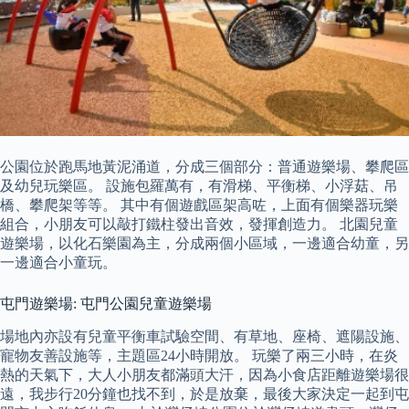
公園位於跑馬地黃泥涌道，分成三個部分：普通遊樂場、攀爬區
及幼兒玩樂區。 設施包羅萬有，有滑梯、平衡梯、小浮菇、吊
橋、攀爬架等等。 其中有個遊戲區架高咗，上面有個樂器玩樂
組合，小朋友可以敲打鐵柱發出音效，發揮創造力。 北園兒童
遊樂場，以化石樂園為主，分成兩個小區域，一邊適合幼童，另
一邊適合小童玩。
屯門遊樂場: 屯門公園兒童遊樂場
場地內亦設有兒童平衡車試驗空間、有草地、座椅、遮陽設施、
寵物友善設施等，主題區24小時開放。 玩樂了兩三小時，在炎
熱的天氣下，大人小朋友都滿頭大汗，因為小食店距離遊樂場很
遠，我步行20分鐘也找不到，於是放棄，最後大家決定一起到屯