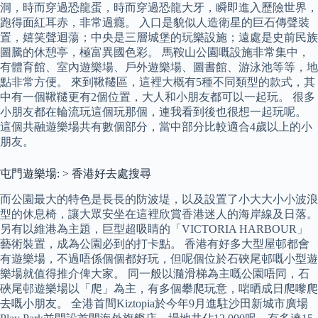
洞，時而穿過恐龍蛋，時而穿過恐龍大牙，瞬即進入歷險世界，
跑得面紅耳赤，非常過癮。 入口是貌似人造衛星的巨石傳聲裝
置，嬉笑聲迴蕩；中央是三層城堡的玩樂設施；遠處是史前民族
圖騰的休憩亭，極富異國色彩。 馬鞍山公園嘅設施非常集中，
有體育館、室內遊樂場、戶外遊樂場、圖書館、游泳池等等，地
點非常方便。 來到鞦韆區，這裡大概有5種不同類型的款式，其
中有一個鞦韆更有2個位置，大人和小朋友都可以一起玩。 很多
小朋友都在輪流玩這個玩那個，連我看到後也很想一起玩呢。
這個共融遊樂場共有數個部分，當中部分比較適合4歲以上的小
朋友。
屯門遊樂場: > 香港好去處搜尋
而公園最大的特色是長長的防波堤，以及設置了小大大小小波浪
型的休息椅，讓大眾安坐在這裡欣賞香港迷人的海岸線及日落。
另有以維港為主題，巨型超吸睛的「VICTORIA HARBOUR」
藝術裝置，成為公園必到的打卡點。 香港有好多大型屋邨都會
有遊樂場，不過唔係個個都好玩，但呢個位於石硤尾邨嘅小型遊
樂場就值得推介俾大家。 同一般以瀡滑梯為主嘅公園唔同，石
硤尾邨遊樂場以「爬」為主，有多個攀爬玩意，啱晒成日爬嚟爬
去嘅小朋友。 全港首間Kiztopia於今年9月進駐沙田新城市廣場