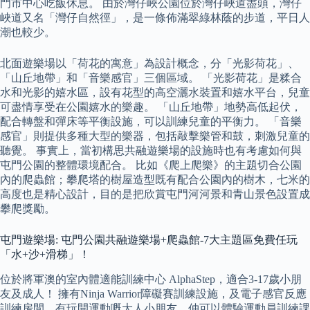
門市中心吃飯休息。 由於灣仔峽公園位於灣仔峽道盡頭，灣仔
峽道又名「灣仔自然徑」，是一條佈滿翠綠林蔭的步道，平日人
潮也較少。
北面遊樂場以「荷花的寓意」為設計概念，分「光影荷花」、
「山丘地帶」和「音樂感官」三個區域。 「光影荷花」是糅合
水和光影的嬉水區，設有花型的高空灑水裝置和嬉水平台，兒童
可盡情享受在公園嬉水的樂趣。 「山丘地帶」地勢高低起伏，
配合轉盤和彈床等平衡設施，可以訓練兒童的平衡力。 「音樂
感官」則提供多種大型的樂器，包括敲擊樂管和鼓，刺激兒童的
聽覺。 事實上，當初構思共融遊樂場的設施時也有考慮如何與
屯門公園的整體環境配合。 比如《爬上爬樂》的主題切合公園
內的爬蟲館；攀爬塔的樹屋造型既有配合公園內的樹木，七米的
高度也是精心設計，目的是把欣賞屯門河河景和青山景色設置成
攀爬獎勵。
屯門遊樂場: 屯門公園共融遊樂場+爬蟲館-7大主題區免費任玩
「水+沙+滑梯」！
位於將軍澳的室內體適能訓練中心 AlphaStep，適合3-17歲小朋
友及成人！ 擁有Ninja Warrior障礙賽訓練設施，及電子感官反應
訓練房間，有玩開運動嘅大人小朋友，仲可以體驗運動員訓練課