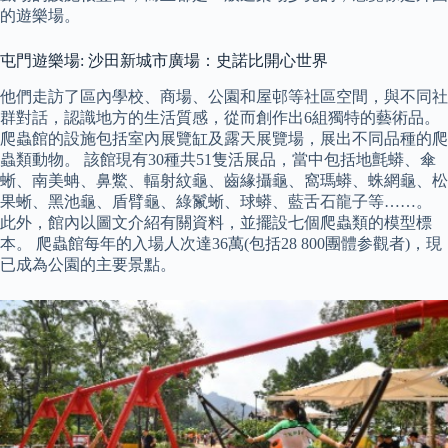
的遊樂場。
屯門遊樂場: 沙田新城市廣場：史諾比開心世界
他們走訪了區內學校、商場、公園和屋邨等社區空間，與不同社
群對話，認識地方的生活質感，從而創作出6組獨特的藝術品。
爬蟲館的設施包括室內展覽缸及露天展覽場，展出不同品種的爬
蟲類動物。 該館現有30種共51隻活展品，當中包括地氈蟒、傘
蜥、南美蚺、鼻鱉、輻射紋龜、齒緣攝龜、窩瑪蟒、蛛網龜、松
果蜥、黑池龜、盾臂龜、綠鬣蜥、球蟒、藍舌石龍子等……。
此外，館內以圖文介紹有關資料，並擺設七個爬蟲類的模型標
本。 爬蟲館每年的入場人次達36萬(包括28 800團體参觀者)，現
已成為公園的主要景點。