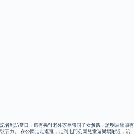
記者到訪當日，還有幾對老外家長帶同子女參觀，證明展館頗有
號召力。 在公園走走逛逛，走到屯門公園兒童遊樂場附近，沿