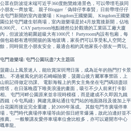
公眾在防波堤末端可近乎360度飽覽維港景色，可以帶埋毛孩同
小朋友一齊放電。 親子Blogger「偽韓仔李泰賢」日前帶埋仔仔
去屯門新開的室內遊樂場：Kingdom王國樂園。 Kingdom王國樂
園位於屯門建生邨商場，室內遊樂場是於4月放寬後新開，佔地
8,900尺。 CAY partyroom地點雖然位於觀塘的工業區工廠大廈
內，但波波池範圍超級大有1000尺！ Partyroom內設有包廂，每
個包箱都有透明開揚的落地玻璃，家長們可以享受私人空間之
餘，同時留意小朋友安全，最適合相約其他家長小朋友一齊玩。
屯門遊樂場: 屯門公園玩盡7大主題區
菠蘿山上風景迷人，能欣賞深圳灣日落，成為近年的熱門打卡景
點。 不過被風化的岩石崎嶇險要，菠蘿山後方屬軍事禁區，上
山前記得做定功課。 電影海報上的男女主角坐在屯門碼頭盡頭
燈塔，在日落晚霞下唯美浪漫的畫面，吸引不少人前來打卡影
相。 屯門河畔公園原來並非現時模樣，而是建成不久即因九鐵
西鐵（今屯馬綫）興建兆康站通往屯門站的地面路段及後加上平
台花園而接近完全重建，於2009年落成。 其餘屯門市廣場停車
場，屯門時代廣場停車場等由於假日經常爆滿，故此泊邊好並不
推薦。 一般黎講友愛停車場車位會比較多，亦可以避開市中心
嘅車龍。