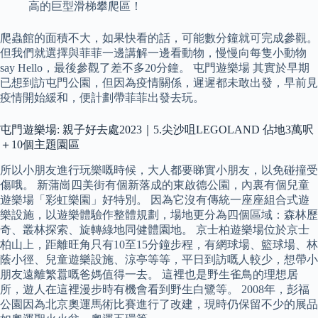
高的巨型滑梯攀爬區！
爬蟲館的面積不大，如果快看的話，可能數分鐘就可完成參觀。
但我們就選擇與菲菲一邊講解一邊看動物，慢慢向每隻小動物
say Hello，最後參觀了差不多20分鐘。 屯門遊樂場 其實於早期
已想到訪屯門公園，但因為疫情關係，遲遲都未敢出發，早前見
疫情開始緩和，便計劃帶菲菲出發去玩。
屯門遊樂場: 親子好去處2023｜5.尖沙咀LEGOLAND 佔地3萬呎
＋10個主題園區
所以小朋友進行玩樂嘅時候，大人都要睇實小朋友，以免碰撞受
傷哦。 新蒲崗四美街有個新落成的東啟德公園，內裏有個兒童
遊樂場「彩虹樂園」好特別。 因為它沒有傳統一座座組合式遊
樂設施，以遊樂體驗作整體規劃，場地更分為四個區域：森林歷
奇、叢林探索、旋轉綠地同健體園地。 京士柏遊樂場位於京士
柏山上，距離旺角只有10至15分鐘步程，有網球場、籃球場、林
蔭小徑、兒童遊樂設施、涼亭等等，平日到訪嘅人較少，想帶小
朋友遠離繁囂嘅爸媽值得一去。 這裡也是野生雀鳥的理想居
所，遊人在這裡漫步時有機會看到野生白鷺等。 2008年，彭福
公園因為北京奧運馬術比賽進行了改建，現時仍保留不少的展品