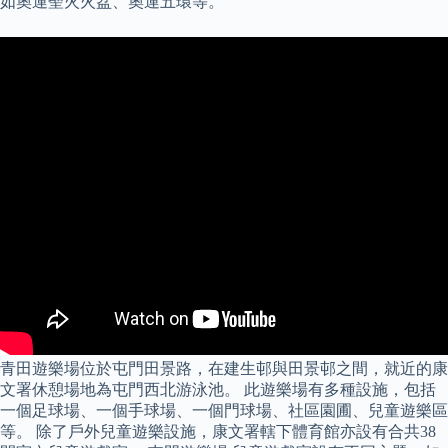
如奧運聖火火盆、奧運五環等。
青田遊樂場位於屯門田景路，在建生邨與田景邨之間，就近的康
文署休憩場地為屯門西北游泳池。 此遊樂場有多種設施，包括
一個足球場、一個手球場、一個門球場、社區園圃、兒童遊樂區
等。 除了戶外兒童遊樂設施，康文署轄下體育館亦設有合共38