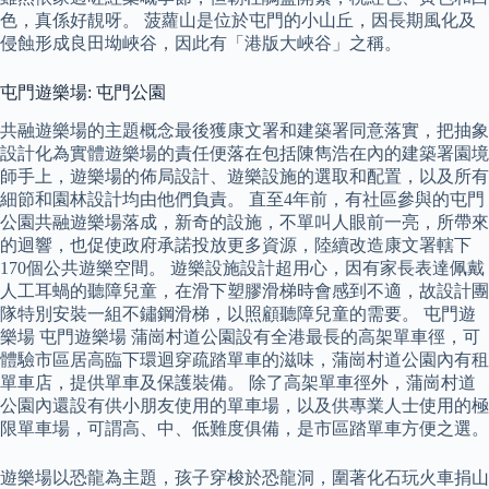
色，真係好靚呀。 菠蘿山是位於屯門的小山丘，因長期風化及
侵蝕形成良田坳峽谷，因此有「港版大峽谷」之稱。
屯門遊樂場: 屯門公園
共融遊樂場的主題概念最後獲康文署和建築署同意落實，把抽象
設計化為實體遊樂場的責任便落在包括陳雋浩在內的建築署園境
師手上，遊樂場的佈局設計、遊樂設施的選取和配置，以及所有
細節和園林設計均由他們負責。 直至4年前，有社區參與的屯門
公園共融遊樂場落成，新奇的設施，不單叫人眼前一亮，所帶來
的迴響，也促使政府承諾投放更多資源，陸續改造康文署轄下
170個公共遊樂空間。 遊樂設施設計超用心，因有家長表達佩戴
人工耳蝸的聽障兒童，在滑下塑膠滑梯時會感到不適，故設計團
隊特別安裝一組不鏽鋼滑梯，以照顧聽障兒童的需要。 屯門遊
樂場 屯門遊樂場 蒲崗村道公園設有全港最長的高架單車徑，可
體驗市區居高臨下環迴穿疏踏單車的滋味，蒲崗村道公園內有租
單車店，提供單車及保護裝備。 除了高架單車徑外，蒲崗村道
公園內還設有供小朋友使用的單車場，以及供專業人士使用的極
限單車場，可謂高、中、低難度俱備，是市區踏單車方便之選。
遊樂場以恐龍為主題，孩子穿梭於恐龍洞，圍著化石玩火車捐山