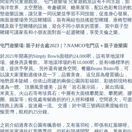
間室內兒童遊戲室。 屯門遊樂場 兒童遊戲室設有不同主題，如
海洋世界、太空歷險、奇趣礦洞、糖果屋等，配以色彩奪目的軟
墊遊樂設施，讓兒童一同玩樂並學習不同技能，促進身心發展。
南面遊樂場旁另設鞦韆區，裝有兩組包括搖籃型鞦韆、座椅型鞦
韆及親子型鞦韆的設施，迎合不同小朋友的需要。 當中親子型
鞦韆可讓家長和小朋友面對面一起盪鞦韆，享受天倫之樂。
屯門遊樂場: 親子好去處2023｜7.NAMCO屯門店＋親子遊樂園
於2021年開幕的Simply Bowls面積約24,000呎，設有草地滾球
場、健身房及餐飲。 草地滾球場約有10,000呎，並有6條標準的
道，提供予學員。 另外還有健身空間、餐廳Beans Bistro等，可
以讓大家運動過後休息一下，品嘗美食。 這兒原為廢置礦山，
地勢原本陡峭，但依山而建的兩個公園與彩福邨、彩德邨現時相
連為一體。 頂層風景優美，設有「岩石展示區」，展出瑪瑙、
米黃玉、火山石等奇珍異石；中層有大面積攀爬架、攀爬網、膠
圈、鐵架等；較低處有蜒曲折的行人徑和樓梯，空間甚大，可盡
情跑上跑落，捉迷藏一流。 交通：於中環三號碼頭乘渡輪前往
愉景灣，航程約25分鐘。
之前介紹過青衣公園有楓香樹，又有落羽松，即係有紅葉睇呀。
雖然依家過咗紅葉嘅季節，但簕杜鵑盛開緊，桃紅色、黃色和白