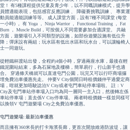
堂！ 有5種課程提供兒童及青少年 ，以不同嘅訓練模式，提升學
員體適能表現，包括感官反應訓練 、 障礙賽挑戰訓練 、 專業運
動員能適能訓練等等。 成人課堂方面，設有7種不同課堂 (每堂
一小時) ， 有 Yoga ， Ninja Warrior ， Functional Training ， Fat
Burn ， Muscle Build，可按個人不同需要參加合適課堂。 共融
方面，遊樂場引入不同類型的設施，如部份遊樂設施有低位升
降；彈床設有兩組；玩水區有低出水區和玩水台，可以讓輪椅人
士一同遊玩。
從輕鐵杯渡站出發，全程約4個小時，穿過兩座水庫，最後在輕
鐵泥圍站結束，多為石屎地及樓梯，簡單易行，行山新手也適
合。 穿過條天橋就可以直達屯門公園，玩完又可以行吓商場攞
埋免費泊車優惠先走。 仲要V City個閒日時租價錢仲平過愛定商
場，咁就更加唔駛諗泊V City或者屯門車站停車場啦。 註：V
City及屯門車站停車場入口均為同一層同一主入口，然後轉左係
車站停車場；直去係V City停車場。 兩者時租價錢一樣並同樣可
以換領V 屯門遊樂場 City之免費泊車優惠。
屯門遊樂場: 最新泊車優惠
而且擁有360米長的打卡海濱長廊，更首次開放維港防波堤，讓