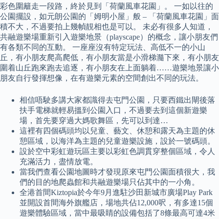
彩色圍籬走一段路，終於見到「荷蘭風車花園」。 一如以往的
公園擺設，如元朗公園的「姆明小屋」般 – 「荷蘭風車花園」面
積不大，不過要拍上幾幀靚相也是可以。 未必有很多人知道，
共融遊樂場重新引入遊樂地景（playscape）的概念，讓小朋友們
有各類不同的互動。 一座座沒有特定玩法、高低不一的小山
丘，有小朋友爬高爬低，有小朋友當是小滑梯瀡下來，有小朋友
圍着山丘跑來跑去追逐，有小朋友在上面躺着……遊樂地景讓小
朋友自行發揮想像，在有遊樂元素的空間創出不同的玩法。
相信唔駛多講大家都識得去屯門公園，只要西鐵出閘後落
扶手電梯就輕易搵到公園入口，不過要去到這個新遊樂
場，首先要穿過大媽歌舞區，先可以到達…
這裡有四個碼頭均以兒童、藝文、休憩和露天為主題的休
憩區域，以海洋為主題的兒童遊樂設施，設於一號碼頭。
設於空中彩虹遊玩區主要以彩虹色調貫穿整個區域，令人
充滿活力，盡情放電。
當我們查看公園地圖時才發現原來屯門公園面積很大，我
們的目的地爬蟲館和共融遊樂場只佔其中的一小角。
全港首間Kiztopia於今年9月進駐沙田新城市廣場Play Park
並開設首間海外旗艦店，場地共佔12,000呎，有多達15個
遊樂體驗區域，當中最吸睛的設備包括了8條最高可達4米