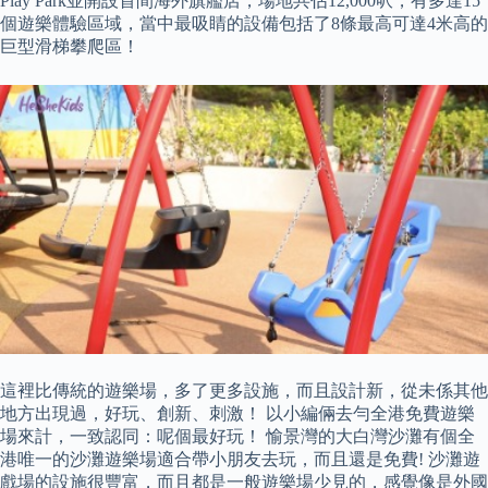
Play Park並開設首間海外旗艦店，場地共佔12,000呎，有多達15
個遊樂體驗區域，當中最吸睛的設備包括了8條最高可達4米高的
巨型滑梯攀爬區！
這裡比傳統的遊樂場，多了更多設施，而且設計新，從未係其他
地方出現過，好玩、創新、刺激！ 以小編倆去勻全港免費遊樂
場來計，一致認同：呢個最好玩！ 愉景灣的大白灣沙灘有個全
港唯一的沙灘遊樂場適合帶小朋友去玩，而且還是免費! 沙灘遊
戲場的設施很豐富，而且都是一般遊樂場少見的，感覺像是外國