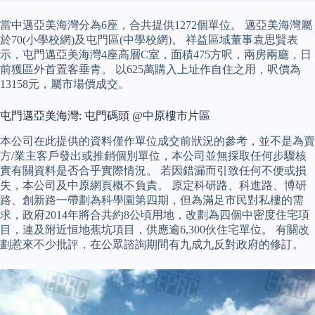
當中邁亞美海灣分為6座，合共提供1272個單位。 邁亞美海灣屬
於70(小學校網)及屯門區(中學校網)。 祥益區域董事袁思賢表
示，屯門邁亞美海灣4座高層C室，面積475方呎，兩房兩廳，日
前獲區外首置客垂青。 以625萬購入上址作自住之用，呎價為
13158元，屬市場價成交。
屯門邁亞美海灣: 屯門碼頭 @中原樓市片區
本公司在此提供的資料僅作單位成交前狀況的參考，並不是為賣
方/業主客戶發出或推銷個別單位，本公司並無採取任何步驟核
實有關資料是否合乎實際情況。 若因錯漏而引致任何不便或損
失，本公司及中原網頁概不負責。 原定科研路、科進路、博研
路、創新路一帶劃為科學園第四期，但為滿足市民對私樓的需
求，政府2014年將合共約8公頃用地，改劃為四個中密度住宅項
目，連及附近恒地蕉坑項目，供應逾6,300伙住宅單位。 有關改
劃惹來不少批評，在公眾諮詢期間有九成九反對政府的修訂。