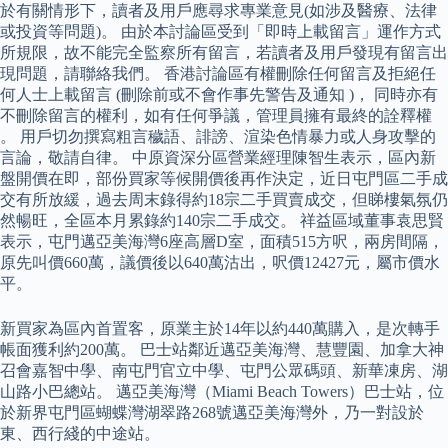
於有關情形下，讀者及用戶應尋求專業意見(如涉及醫療、法律
或投資等問題)。 由於本討論區受到「即時上載留言」運作方式
所規限，故不能完全監察所有留言，若讀者及用戶發現有留言出
現問題，請聯絡我們。 香港討論區有權刪除任何留言及拒絕任
何人士上載留言 (刪除前或不會作事先警告及通知 )， 同時亦有
不刪除留言的權利，如有任何爭議，管理員擁有最終的詮釋權
。 用戶切勿撰寫粗言穢語、誹謗、渲染色情暴力或人身攻擊的
言論，敬請自律。 中原資深分區營業經理陳智生表示，區內新
盤開價在即，部份買家等候開價後再作決定，近日屯門區二手成
交有所放緩，過去周末錄得約18宗二手買賣成交，但睇樓氣氛仍
然暢旺，全區本月累錄約140宗二手成交。 祥益區域董事袁思賢
表示，屯門邁亞美海灣6座高層D室，面積515方呎，兩房間隔，
原先叫價660萬，議價後以640萬沽出，呎價12427元，屬市價水
平。
新買家為區內首置客，原業主於14年以約440萬購入，是次轉手
帳面獲利約200萬。 巴士站鄰近邁亞美海灣、慧豐園、加拿大神
召會嘉智中學、南屯門官立中學、屯門公眾碼頭、新華凍房、湖
山路小巴總站。 邁亞美海灣（Miami Beach Towers）巴士站，位
於新界屯門區蝴蝶灣湖翠路268號邁亞美海灣外，乃一對設於
東、西行綫的中途站。