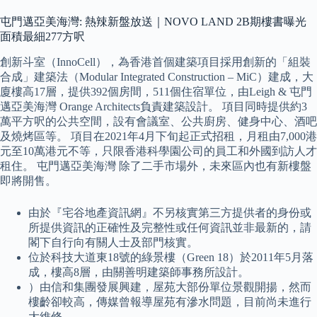
屯門邁亞美海灣: 熱辣新盤放送｜NOVO LAND 2B期樓書曝光
面積最細277方呎
創新斗室（InnoCell），為香港首個建築項目採用創新的「組裝
合成」建築法（Modular Integrated Construction – MiC）建成，大
廈樓高17層，提供392個房間，511個住宿單位，由Leigh & 屯門
邁亞美海灣 Orange Architects負責建築設計。 項目同時提供約3
萬平方呎的公共空間，設有會議室、公共廚房、健身中心、酒吧
及燒烤區等。 項目在2021年4月下旬起正式招租，月租由7,000港
元至10萬港元不等，只限香港科學園公司的員工和外國到訪人才
租住。 屯門邁亞美海灣 除了二手市場外，未來區內也有新樓盤
即將開售。
由於『宅谷地產資訊網』不另核實第三方提供者的身份或
所提供資訊的正確性及完整性或任何資訊並非最新的，請
閣下自行向有關人士及部門核實。
位於科技大道東18號的綠景樓（Green 18）於2011年5月落
成，樓高8層，由關善明建築師事務所設計。
）由信和集團發展興建，屋苑大部份單位景觀開揚，然而
樓齡卻較高，傳媒曾報導屋苑有滲水問題，目前尚未進行
大維修。