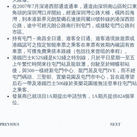
在2007年7月深港西部通道通車，通道由深圳南山區蛇口東
角頭的深圳灣口岸開始，經過深圳灣公路大橋，橫跨后海
灣，到本港新界元朗鰲磡石連接同屬10號幹線的港深西部
公路，途中可經元朗公路南行到屯門，或接駁屯門公路到
市區。
持有屯門－南昌全日通、遊客全日通、遊客過境旅遊票或
港鐵認可之指定智能車票之乘客在車票有效期內確認有效
車票，可獲免費乘搭本路綫（包括往來曾咀的車程）。
港鐵巴士K52S綫是K52綫之特別線，只於平日星期一至五
上午繁忙時間來往屯門站及龍鼓灘，但駛至於蝴蝶邨站
後，與506一樣經新屯門中心、龍門居及屯門IVE，而不經
屯門碼頭、三聖邨、置樂花園及屯門市中心，旨在疏導望
后石一帶及港鐵巴士506線於美樂花園後無法登車往屯門站
之乘客。
發展商已就項目1A期提出申請預售，1A期共提供824個單
位。
PREVIOUS
NEXT