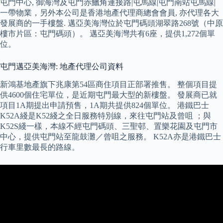
屯門中心, 御海灣及屯門赤鱲角連接路|屯馬線|屯門南站屯馬線|
一帶物業，另外本公司是香港地產代理商總會會員, 亦代理各大
發展商的一手樓盤. 邁亞美海灣位於屯門碼頭湖翠路268號（中原
樓市片區：屯門碼頭）。 邁亞美海灣共有6座，提供1,272個單
位。
屯門邁亞美海灣: 地產代理公司資料
新鴻基地產旗下兆康第54區商住項目正部署推售。 整個項目提
供4600個住宅單位，是近期屯門最大型的新樓盤。 發展商已就
項目1A期提出申請預售，1A期共提供824個單位。 港鐵巴士
K52A綫是K52綫之全日服務特別線，來往屯門站及曾咀 ；與
K52S綫一樣，本線不經屯門碼頭、三聖邨、置樂花園及屯門市
中心，提供屯門站至龍鼓灘／曾咀之服務。 K52A亦是港鐵巴士
行車里數最長的路線。