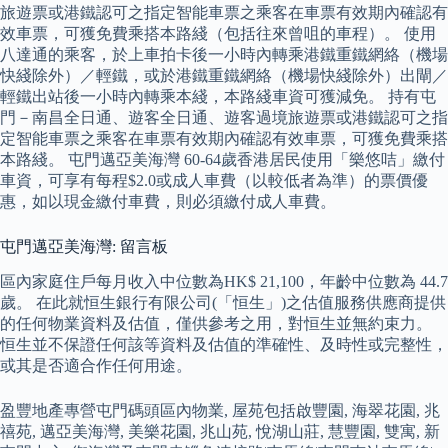
旅遊票或港鐵認可之指定智能車票之乘客在車票有效期內確認有
效車票，可獲免費乘搭本路綫（包括往來曾咀的車程）。 使用
八達通的乘客，於上車拍卡後一小時內轉乘港鐵重鐵網絡（機場
快綫除外）／輕鐵，或於港鐵重鐵網絡（機場快綫除外）出閘／
輕鐵出站後一小時內轉乘本綫，本路綫車資可獲減免。 持有屯
門－南昌全日通、遊客全日通、遊客過境旅遊票或港鐵認可之指
定智能車票之乘客在車票有效期內確認有效車票，可獲免費乘搭
本路綫。 屯門邁亞美海灣 60-64歲香港居民使用「樂悠咭」繳付
車資，可享有每程$2.0或成人車費（以較低者為準）的票價優
惠，如以現金繳付車費，則必須繳付成人車費。
屯門邁亞美海灣: 留言板
區內家庭住戶每月收入中位數為HK$ 21,100，年齡中位數為 44.7
歲。 在此就恒生銀行有限公司(「恒生」)之估值服務供應商提供
的任何物業資料及估值，僅供參考之用，對恒生並無約束力。
恒生並不保證任何該等資料及估值的準確性、及時性或完整性，
或其是否適合作任何用途。
盈豐地產專營屯門碼頭區內物業, 屋苑包括啟豐園, 海翠花園, 兆
禧苑, 邁亞美海灣, 美樂花園, 兆山苑, 悅湖山莊, 慧豐園, 雙寓, 新