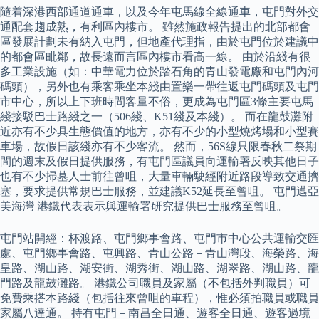
隨着深港西部通道通車，以及今年屯馬線全線通車，屯門對外交
通配套趨成熟，有利區內樓市。 雖然施政報告提出的北部都會
區發展計劃未有納入屯門，但地產代理指，由於屯門位於建議中
的都會區毗鄰，故長遠而言區內樓市看高一線。 由於沿綫有很
多工業設施（如：中華電力位於踏石角的青山發電廠和屯門內河
碼頭），另外也有乘客乘坐本綫由置樂一帶往返屯門碼頭及屯門
市中心，所以上下班時間客量不俗，更成為屯門區3條主要屯馬
綫接駁巴士路綫之一（506綫、K51綫及本綫）。 而在龍鼓灘附
近亦有不少具生態價值的地方，亦有不少的小型燒烤場和小型賽
車場，故假日該綫亦有不少客流。 然而，56S線只限春秋二祭期
間的週末及假日提供服務，有屯門區議員向運輸署反映其他日子
也有不少掃墓人士前往曾咀，大量車輛駛經附近路段導致交通擠
塞，要求提供常規巴士服務，並建議K52延長至曾咀。 屯門邁亞
美海灣 港鐵代表表示與運輸署研究提供巴士服務至曾咀。
屯門站開經：杯渡路、屯門鄉事會路、屯門市中心公共運輸交匯
處、屯門鄉事會路、屯興路、青山公路－青山灣段、海榮路、海
皇路、湖山路、湖安街、湖秀街、湖山路、湖翠路、湖山路、龍
門路及龍鼓灘路。 港鐵公司職員及家屬（不包括外判職員）可
免費乘搭本路綫（包括往來曾咀的車程），惟必須拍職員或職員
家屬八達通。 持有屯門－南昌全日通、遊客全日通、遊客過境