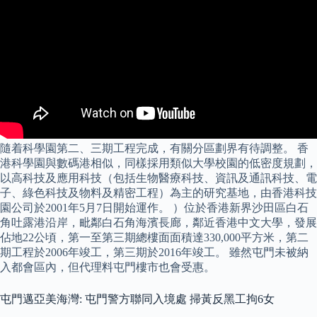
隨着科學園第二、三期工程完成，有關分區劃界有待調整。 香
港科學園與數碼港相似，同樣採用類似大學校園的低密度規劃，
以高科技及應用科技（包括生物醫療科技、資訊及通訊科技、電
子、綠色科技及物料及精密工程）為主的研究基地，由香港科技
園公司於2001年5月7日開始運作。 ）位於香港新界沙田區白石
角吐露港沿岸，毗鄰白石角海濱長廊，鄰近香港中文大學，發展
佔地22公頃，第一至第三期總樓面面積達330,000平方米，第二
期工程於2006年竣工，第三期於2016年竣工。 雖然屯門未被納
入都會區內，但代理料屯門樓市也會受惠。
屯門邁亞美海灣: 屯門警方聯同入境處 掃黃反黑工拘6女