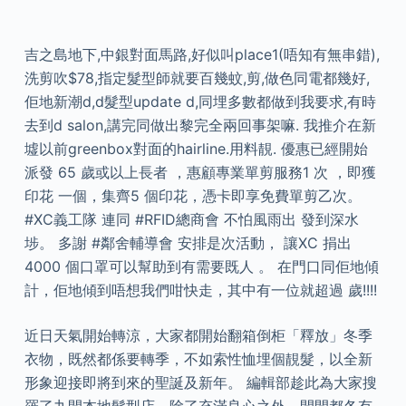
吉之島地下,中銀對面馬路,好似叫place1(唔知有無串錯),
洗剪吹$78,指定髮型師就要百幾蚊,剪,做色同電都幾好,
佢地新潮d,d髮型update d,同埋多數都做到我要求,有時
去到d salon,講完同做出黎完全兩回事架嘛. 我推介在新
墟以前greenbox對面的hairline.用料靚. 優惠已經開始
派發 65 歲或以上長者 ，惠顧專業單剪服務1 次 ，即獲
印花 一個，集齊5 個印花，憑卡即享免費單剪乙次。
#XC義工隊 連同 #RFID總商會 不怕風雨出 發到深水
埗。 多謝 #鄰舍輔導會 安排是次活動， 讓XC 捐出
4000 個口罩可以幫助到有需要既人 。 在門口同佢地傾
計，佢地傾到唔想我們咁快走，其中有一位就超過 歲!!!!
近日天氣開始轉涼，大家都開始翻箱倒柜「釋放」冬季
衣物，既然都係要轉季，不如索性恤埋個靚髮，以全新
形象迎接即將到來的聖誕及新年。 編輯部趁此為大家搜