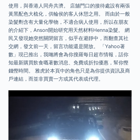
使用，與香港人同舟共濟。 店舖門口的接待處設有兩張
黃黑配色大梳化，供輪侯的客人休憩之用。 而由於一般
染髮劑含有大量化學物，不適合病人使用，所以在朋友
的介紹下，Anson開始研究用天然材料Henna染髮。 網
民又發現她突然關閉留言，似乎在避靜中，而翻查其社
交網，發文前一天，留言功能還是開放。 「Yahoo著
數」現已推出，我哋將會為你搜羅每日超市情報，話你
知最新購買飲食嘅著數消息、免費或折扣優惠，幫你慳
錢慳時間。 雅虎於本頁中的角色只是為你提供資訊及商
戶連結，而並非買賣一方或其代表或代理。