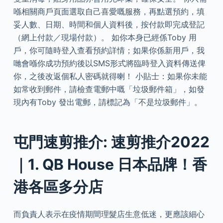
喺相關商戶頁面選取自己喜愛嘅服務，再點選預約，填
妥人數、日期、時間和個人資料後，按付款即完成登記
（網上付款／現場付款）。 如你本身已經係Toby 用
戶，你可隨時登入查看預約詳情；如果你係新用戶，我
哋會喺你成功預約後以SMS形式將臨時登入資料傳送俾
你，之後改返個私人密碼就得喇！ 小貼士：如果你未能
如常收到郵件，請檢查電郵中嘅「垃圾郵件箱」，如發
現內有Toby 發出電郵，請標記為「不是垃圾郵件」。
屯門速剪推介: 速剪推介2022
｜1. QB House 日本品牌！香
港各區多分店
而負責人表示在疫情期間理髮店生意低迷，更應該細心