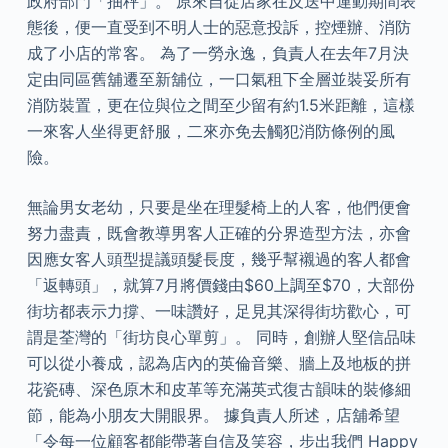
政府部門「抽秤」。 原來自從店家在反送中運動期間表
態後，便一直受到不明人士的惡意投訴，控煙辦、消防
成了小店的常客。 為了一勞永逸，負責人在去年7月決
定由同區舊舖遷至新舖位，一口氣租下全層並裝妥所有
消防裝置，更在位與位之間至少留有約1.5米距離，這樣
一來客人坐得更舒服，二來亦免去觸犯消防條例的風
險。
無論男女老幼，只要是坐在理髮椅上的人客，他們便會
努力盡責，既會教導男客人正確的分界造型方法，亦會
因應女客人頭型提議頭髮長度，幾乎幫襯過的客人都會
「返轉頭」，就算7月將價錢由$60上調至$70，大部份
街坊都表示力撐、一味讚好，足見其深得街坊歡心，可
謂是荃灣的「街坊良心單剪」。 同時，創辦人堅信品味
可以從小養成，認為店內的英倫音樂、牆上及地板的拼
花瓷磚、深色原木和皮革等充滿英式復古韻味的裝修細
節，能為小朋友大開眼界。 據負責人所述，店舖希望
「令每一位顧客都能帶著自信及笑容，步出我們 Happy