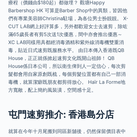
療程（價錢由$180起）都做埋？ 觀塘Happy
Barbershop HK 可算是Barber Shop中的異類，皆因他
們有專業美容師Christina駐場，為各位男士扮靚靚。 X-
CUT LAB網上好評算多，另外都歡迎女士去速剪，除咗
滿65歲長者有剪5次送1次優惠，間中亦會推出優惠～
XC LAB同樣用具都經消毒酒精和紫外線消毒機雙重消
毒，貼近日式速剪既服務水平。 由日本傳入香港既QB
House，正正就係掀起速剪文化既開山祖師！ QB
House係日本公司，所以衛生俾到人一定信心，每次剪
髮都會用自家原創既梳，每個剪髮位置都有自己一部消
毒機，就算潔癖既朋友都剪得放心。 Haïr La Forme地
方寬敞，配上簡約風裝潢，空間感十足。
屯門速剪推介: 香港島分店
就算在今年十月尾搬到同區新舖後，仍然保留價目表中