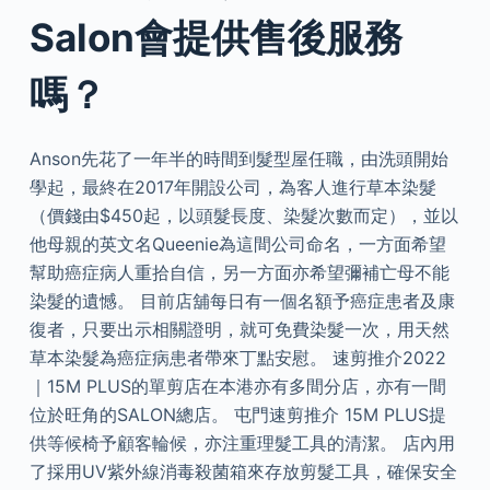
Salon會提供售後服務
嗎？
Anson先花了一年半的時間到髮型屋任職，由洗頭開始
學起，最終在2017年開設公司，為客人進行草本染髮
（價錢由$450起，以頭髮長度、染髮次數而定），並以
他母親的英文名Queenie為這間公司命名，一方面希望
幫助癌症病人重拾自信，另一方面亦希望彌補亡母不能
染髮的遺憾。 目前店舖每日有一個名額予癌症患者及康
復者，只要出示相關證明，就可免費染髮一次，用天然
草本染髮為癌症病患者帶來丁點安慰。 速剪推介2022
｜15M PLUS的單剪店在本港亦有多間分店，亦有一間
位於旺角的SALON總店。 屯門速剪推介 15M PLUS提
供等候椅予顧客輪候，亦注重理髮工具的清潔。 店內用
了採用UV紫外線消毒殺菌箱來存放剪髮工具，確保安全