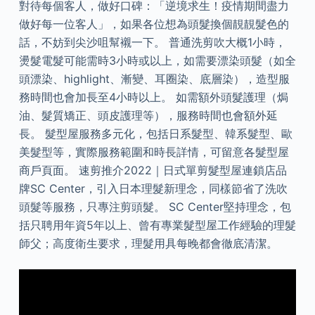
對待每個客人，做好口碑：「逆境求生！疫情期間盡力
做好每一位客人」，如果各位想為頭髮換個靚靚髮色的
話，不妨到尖沙咀幫襯一下。 普通洗剪吹大概1小時，
燙髮電髮可能需時3小時或以上，如需要漂染頭髮（如全
頭漂染、highlight、漸變、耳圈染、底層染），造型服
務時間也會加長至4小時以上。 如需額外頭髮護理（焗
油、髮質矯正、頭皮護理等），服務時間也會額外延
長。 髮型屋服務多元化，包括日系髮型、韓系髮型、歐
美髮型等，實際服務範圍和時長詳情，可留意各髮型屋
商戶頁面。 速剪推介2022｜日式單剪髮型屋連鎖店品
牌SC Center，引入日本理髮新理念，同樣節省了洗吹
頭髮等服務，只專注剪頭髮。 SC Center堅持理念，包
括只聘用年資5年以上、曾有專業髮型屋工作經驗的理髮
師父；高度衛生要求，理髮用具每晚都會徹底清潔。