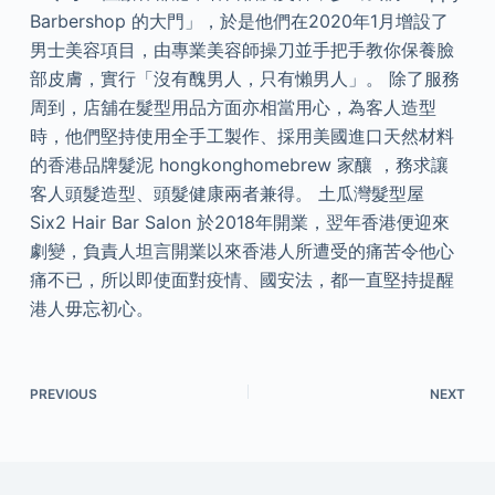
Barbershop 的大門」，於是他們在2020年1月增設了
男士美容項目，由專業美容師操刀並手把手教你保養臉
部皮膚，實行「沒有醜男人，只有懶男人」。 除了服務
周到，店舖在髮型用品方面亦相當用心，為客人造型
時，他們堅持使用全手工製作、採用美國進口天然材料
的香港品牌髮泥 hongkonghomebrew 家釀 ，務求讓
客人頭髮造型、頭髮健康兩者兼得。 土瓜灣髮型屋
Six2 Hair Bar Salon 於2018年開業，翌年香港便迎來
劇變，負責人坦言開業以來香港人所遭受的痛苦令他心
痛不已，所以即使面對疫情、國安法，都一直堅持提醒
港人毋忘初心。
PREVIOUS
NEXT