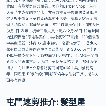
羅了九間本地髮型店，除了充滿良心之外，間間都各有
賣點，有飛髮之餘兼做男士美容的Barber Shop、主打
天然草本染髮的專門店，亦有力推父子優惠的英倫風理
髮店與平價又不失質素的單剪小店等，就算大家再要處
理「煩惱絲」都毋須頭痛。 屯門速剪推介 拱北海關今日
(3月1日)表示，橫琴口岸人員上周六(2月25日)於短時間
內連續揭發3宗走私案件，共檢獲59部電話、180個電腦
中央處理器，涉案3人當中包括一名香港女子。 唔少人
都有自己買染髮劑返屋企自己染髮，而GB color單剪以
外既平價染髮服務，就照顧到佢地需要。 15M係一間由
香港人開既速剪店，店鋪主要位於屋苑商場，都好方便
街坊，而且15M亦都會將剪刀同電剷等工具用酒精消
毒，同埋用UV紫外線消毒殺菌箱存放理髮工具，衛生方
面亦有保證。
屯門速剪推介: 髮型屋