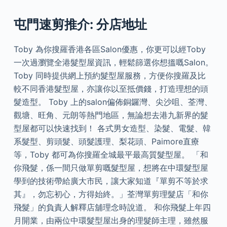
屯門速剪推介: 分店地址
Toby 為你搜羅香港各區Salon優惠，你更可以經Toby
一次過瀏覽全港髮型屋資訊，輕鬆篩選你想搵嘅Salon。
Toby 同時提供網上預約髮型屋服務，方便你搜羅及比
較不同香港髮型屋，亦讓你以至抵價錢，打造理想的頭
髮造型。 Toby 上的salon偏佈銅鑼灣、尖沙咀、荃灣、
觀塘、旺角、元朗等熱門地區，無論想去港九新界的髮
型屋都可以快速找到！ 各式男女造型、染髮、電髮、韓
系髮型、剪頭髮、頭髮護理、梨花頭、Paimore直療
等，Toby 都可為你搜羅全城最平最高質髮型屋。 「和
你飛髮，係一間只做單剪嘅髮型屋，想將在中環髮型屋
學到的技術帶給廣大市民，讓大家知道『單剪不等於求
其』，勿忘初心，方得始終。」荃灣單剪理髮店「和你
飛髮」的負責人解釋店舖理念時說道。 和你飛髮上年四
月開業，由兩位中環髮型屋出身的理髮師主理，雖然服