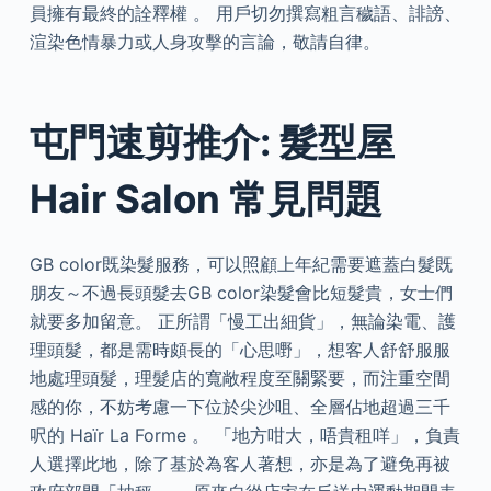
員擁有最終的詮釋權 。 用戶切勿撰寫粗言穢語、誹謗、
渲染色情暴力或人身攻擊的言論，敬請自律。
屯門速剪推介: 髮型屋
Hair Salon 常見問題
GB color既染髮服務，可以照顧上年紀需要遮蓋白髮既
朋友～不過長頭髮去GB color染髮會比短髮貴，女士們
就要多加留意。 正所謂「慢工出細貨」，無論染電、護
理頭髮，都是需時頗長的「心思嘢」，想客人舒舒服服
地處理頭髮，理髮店的寬敞程度至關緊要，而注重空間
感的你，不妨考慮一下位於尖沙咀、全層佔地超過三千
呎的 Haïr La Forme 。 「地方咁大，唔貴租咩」，負責
人選擇此地，除了基於為客人著想，亦是為了避免再被