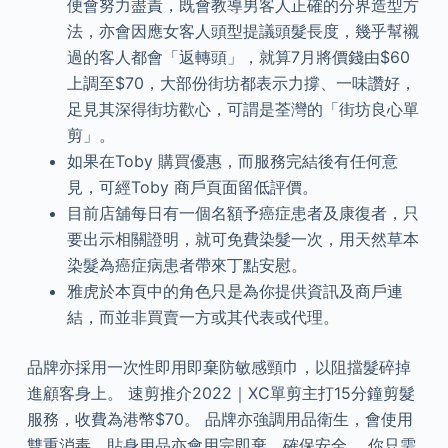
便會努力盡責，既會教導男客人正確的分界造型方
法，亦會因應女客人頭型提議頭髮長度，幾乎幫襯
過的客人都會「返轉頭」，就算7月將價錢由$60
上調至$70，大部份街坊都表示力撐、一味讚好，
足見其深得街坊歡心，可謂是荃灣的「街坊良心單
剪」。
如果在Toby 購買優惠，而服務完結後有任何意
見，可經Toby 商戶頁面留低評價。
目前店舖每日有一個名額予癌症患者及康復者，只
要出示相關證明，就可免費染髮一次，用天然草本
染髮為癌症病患者帶來丁點安慰。
雅虎於本頁中的角色只是為你提供資訊及商戶連
結，而並非買賣一方或其代表或代理。
品牌亦採用一次性即用即棄防敏感頸巾，以阻擋髮碎掉
進顧客身上。 速剪推介2022｜XC單剪主打15分鐘剪髮
服務，收費為港幣$70。 品牌亦強調用品衛生，會使用
雙重消毒，貼身用品亦會用完即棄，確保安全。 你只需