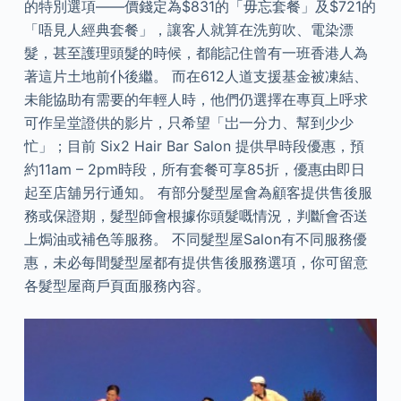
的特別選項——價錢定為$831的「毋忘套餐」及$721的
「唔見人經典套餐」，讓客人就算在洗剪吹、電染漂
髮，甚至護理頭髮的時候，都能記住曾有一班香港人為
著這片土地前仆後繼。 而在612人道支援基金被凍結、
未能協助有需要的年輕人時，他們仍選擇在專頁上呼求
可作呈堂證供的影片，只希望「岀一分力、幫到少少
忙」；目前 Six2 Hair Bar Salon 提供早時段優惠，預
約11am – 2pm時段，所有套餐可享85折，優惠由即日
起至店舖另行通知。 有部分髮型屋會為顧客提供售後服
務或保證期，髮型師會根據你頭髮嘅情況，判斷會否送
上焗油或補色等服務。 不同髮型屋Salon有不同服務優
惠，未必每間髮型屋都有提供售後服務選項，你可留意
各髮型屋商戶頁面服務內容。