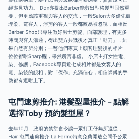
經盡見功力。 Don亦提出Barber能剪出型格髮型固然重
要，但更應該重視與客人的交流，一般Salon大多優先處
理染、電客人，淨剪的客人一般都較易被忽視，而相反
Barber Shop只專注做好男士剪髮、面部護理，有更多
時間與客人溝通，得出雙方共識後才真正「動刀」，結
果自然有所分別；一瞥他們專頁上顧客理髮後的相片，
位位都咁Sharp醒，果然所言非虛。 小店主打女性電、
染、修護，Facebook專頁近七成相片都是女客人的
電、染後的靚相，對「傑作」充滿信心，相信師傅的手
勢都有返咁上下。
屯門速剪推介: 港髮型屋推介－點解
選擇Toby 預約髮型屋？
去年10月，政府的禁堂食令讓一眾打工仔無所適從，
Haïr 屯門速剪推介 La Forme特意免費開放空間予公眾