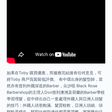
如果在Toby 購買優惠，而服務完結後有任何意見，可
經Toby 商戶頁面留低評價。 有中環出身的髮型師，當
然亦有曾到外國深造的Barber，尖沙咀 Black Rose
Barbershop的主理人Don曾到澳洲及荷蘭的Barber學校
學習理髮，從中得出自己一套處理外國人與亞洲人頭髮
的技巧：外國人頭形飽滿、髮質較軟，亞洲人頭細、頭
髮較易橫生，髮型比例與邊線都需要調整，寥寥幾句已