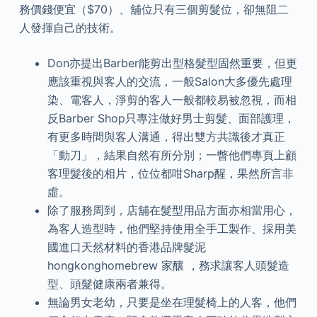
務價錢便宜（$70）、舖位只有三個剪髮位，卻無阻二
人發揮自己的技術。
Don亦提出Barber能剪出型格髮型固然重要，但更
應該重視與客人的交流，一般Salon大多優先處理
染、電客人，淨剪的客人一般都較易被忽視，而相
反Barber Shop只專注做好男士剪髮、面部護理，
有更多時間與客人溝通，得出雙方共識後才真正
「動刀」，結果自然有所分別；一瞥他們專頁上顧
客理髮後的相片，位位都咁Sharp醒，果然所言非
虛。
除了服務周到，店舖在髮型用品方面亦相當用心，
為客人造型時，他們堅持使用全手工製作、採用美
國進口天然材料的香港品牌髮泥
hongkonghomebrew 家釀 ，務求讓客人頭髮造
型、頭髮健康兩者兼得。
無論男女老幼，只要是坐在理髮椅上的人客，他們