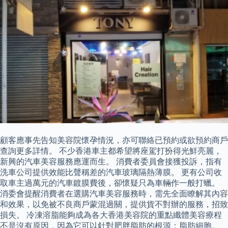
顧客應事先告知美容院懷孕情況，亦可聯絡已預約或欲預約商戶
查詢更多詳情。 不少香港車主都希望將座駕打扮得光鮮亮麗，
新興的汽車美容服務應運而生。 消費者委員會接獲投訴，指有
洗車公司提供效能比聲稱差的汽車玻璃隔熱薄膜。 更有公司收
取車主過萬元的汽車鍍膜費後，卻懷疑只為車輛作一般打蠟。
消委會提醒消費者在選購汽車美容服務時，需先全面瞭解其內容
和效果，以免被不良商戶蒙混過關，提供貨不對辦的服務，招致
損失。 冷凍溶脂能夠成為各大香港美容院的重點纖體美容療程
不是沒有原因，因為它可以針對肥胖脂肪的根源：脂肪細胞。