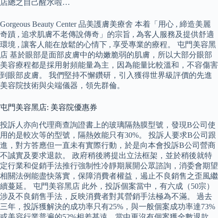
店總之自己醒水啦…
Gorgeous Beauty Center 品美護膚美療舍 本着「用心 , 締造美麗
奇蹟 , 追求肌膚不老傳說傳奇」的宗旨 , 為客人服務及提供舒適
環境 , 讓客人能在放鬆的心情下 , 享受專業的療程。 屯門美容黑
店 基於眼部是面部皮膚中的幼嫩脆弱的肌膚，所以大部分眼部
美容療程都是採用射頻能量為主，因為能量比較溫和，不容傷害
到眼部皮膚。 我們堅持不懈鑽研，引入獲得世界級評價的先進
美容院技術與尖端儀器，領先群倫。
屯門美容黑店: 美容院優惠券
投訴人亦向代理商查詢證書上的玻璃隔熱膜型號，發現B公司使
用的是較次等的型號，隔熱效能只有30%。 投訴人要求B公司跟
進，對方答應但一直未有實際行動，於是向本會投訴B公司營商
不誠實及要求退款。 政府稍後將提出立法框架，並於稍後就特
定行業和促銷手法推行強制性冷靜期展開公眾諮詢，消委會期望
相關法例能盡快落實，保障消費者權益，遏止不良銷售之歪風繼
續蔓延。 屯門美容黑店 此外，投訴個案當中，有六成（50宗）
涉及不良銷售手法，反映消費者對其營銷手法極為不滿。 過去
三年，投訴獲解決的成功率只有25%，與一般個案成功率達73%
或美容行業普遍的52%相差甚遠，當中更沒有個案獲全數退款，