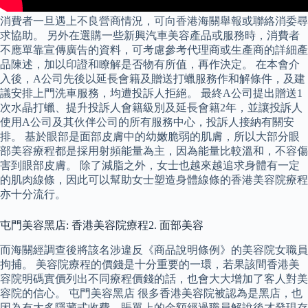
消費者一旦遇上不良營商情況，可向香港海關舉報或聯絡消委尋
求協助。 另外在選購一些新興汽車美容產品或服務時，消費者
不應單靠宣傳廣告的資料，可考慮參考代理商或生產商的詳細產
品陳述，加以印證和瞭解是否物有所值，再作決定。 在本會介
入後，A公司先後以延長會籍及贈送打蠟服務作和解條件，及建
議安排上門洗車服務，均遭投訴人拒絕。 最終A公司提出贈送1
次水晶打蠟、提升投訴人會籍級別及延長會籍2年，並讓投訴人
使用A公司及其伙伴公司的所有服務中心，投訴人接納有關安
排。 基於眼部是面部皮膚中的幼嫩脆弱的肌膚，所以大部分眼
部美容療程都是採用射頻能量為主，因為能量比較溫和，不容傷
害到眼部皮膚。 除了減脂之外，女士也越來越追求身體有一定
的肌肉線條，因此可以幫助女士塑造身體線條的香港美容院療程
亦十分流行。
屯門美容黑店: 香港美容院療程2. 面部美容
而海關經調查後將該名涉違反《商品說明條例》的美容院女職員
拘捕。 美容院療程的價錢是十分重要的一環，若果該間香港美
容院明碼實價列出不同療程價錢的話，也會大大增加了客人對美
容院的信心。 屯門美容黑店 很多香港美容院被認為是黑店，也
因為有太多隱藏式收費，賬單上的金額經過職員解說後才發現存