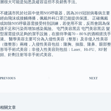
層很大可能是知悉及縱容這些不良銷售手法。
不建議市民於社區中使用N95呼吸器，因為2019冠狀病毒病主要
經由飛沫或接觸傳播，佩戴外科口罩已能提供保護。 正確佩戴
或卸除N95呼吸器需接受特別訓練，若使用不當，反而會因為保
護不足和污染而增加感染風險。 屯門美容黑店 屯門美容黑店 髮
型屋需提供足夠的潔手設施，在接待準備70－80％的酒精搓洗手
液。 醫學美容主要可分為入侵性美容（整形）及非侵入性美容
（微整形）兩種，入侵性美容包括：隆胸、抽脂、隆鼻、眼部整
形等手術式美容；非侵入性美容則包括：Laser、Hi-FU、RF射
頻、針劑注射等非手術式美容。
PREVIOUS
NEXT
相關文章