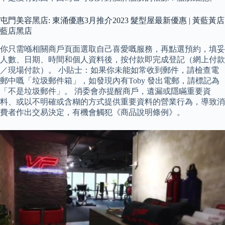
屯門美容黑店: 東涌優惠3月推介2023 髮型屋最新優惠 | 黃藍黃店
藍店黑店
你只需喺相關商戶頁面選取自己喜愛嘅服務，再點選預約，填妥
人數、日期、時間和個人資料後，按付款即完成登記（網上付款
／現場付款）。 小貼士：如果你未能如常收到郵件，請檢查電
郵中嘅「垃圾郵件箱」，如發現內有Toby 發出電郵，請標記為
「不是垃圾郵件」。 消委會亦提醒商戶，遺漏或隱瞞重要資
料、或以不明確或含糊的方式提供重要資料的營業行為，導致消
費者作出交易決定，有機會觸犯《商品說明條例》。