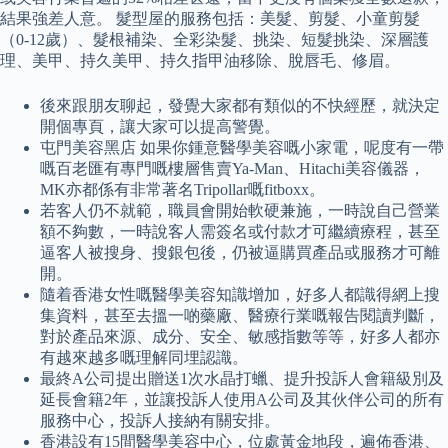
結果強差人意。 髮型屋的服務包括：美髮、剪髮、小童剪髮
（0-12歲）、髮根補染、全彩染髮、挑染、短髮挑染、深層護
理、美甲、持久美甲、持久指甲油移除、脫唇毛、修眉。
後來跟朋友聊起，發覺大家都有類似的不快經歷，就決定
開個專頁，讓大家可以提高警覺。
屯門美容黑店 如果你鍾意醫學美容嘅小家電，呢度有一帶
嘅百老匯有專門嘅樓層售賣Ya-Man、Hitachi美容儀器，
MK亦都係有非常著名Tripollar嘅fitboxx。
若客人仍不就範，職員會開始軟硬兼施，一時說自己營業
額不夠數，一時說客人需簽名或付款才可繼續療程，甚至
逼客人被搜身、搜銀包後，仍被逼購買產品或服務才可離
開。
隨着香港女性嘅醫學美容知識增加，好多人都識得網上搜
集資料，甚至去搵一啲藥廠、醫療行業嘅報告閱讀判斷，
對於產品來源、成分、安全、敏感指數等等，好多人都亦
有越來越多嘅理解同埋認識。
最終A公司提出贈送1次水晶打蠟、提升投訴人會籍級別及
延長會籍2年，並讓投訴人使用A公司及其伙伴公司的所有
服務中心，投訴人接納有關安排。
香港設有15間醫學美容中心，位處黃金地段，遍佈香港、