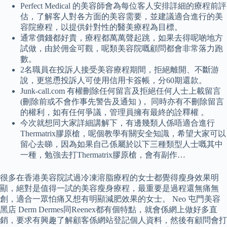
Perfect Medical 的美容師會為每位客人安排詳細的療程前評
估，了解客人對各方面的美容需要，並建議適合進行的美
容院療程，以提供針對性的醫美療程為目標。
通常價錢都好貴，療程都萬萬聲起跳，如果去得呢啲地方
試做，由於佣金可觀，呢類美容院嘅顧問都會非常落力跑
數。
2名職員在投訴人接受美容療程期間，拒絕離開、不斷游
說，更慫恿投訴人可使用信用卡簽帳，分60期還款。
Junk-call.com 有權刪除任何留言及拒絕任何人士上載留言
(刪除前或不會作事先警告及通知 )， 同時亦有不刪除留言
的權利，如有任何爭議，管理員擁有最終的詮釋權 。
今次就想同大家詳細講解下，有邊幾類人係唔適合進行
Thermatrix膠原槍，呢個教學有關安全知識，希望大家可以
留心去睇，因為如果自己係屬於以下三種類型人士嘅其中
一種，勉強去打Thermatrix膠原槍，會有副作…
很多在香港美容院試過冷凍溶脂療程的女士都覺得瘦身效果明
顯，絕對是值得一試的美容瘦身療程，最重要是過程還無痛無
創，適合一眾怕痛又想有明顯減肥效果的女士。 Neo 屯門美容
黑店 Derm Dermes同Reenex都有個特點，就會係網上做好多直
銷，要求有興趣了解顧客係網站登記個人資料，然後有顧問會打