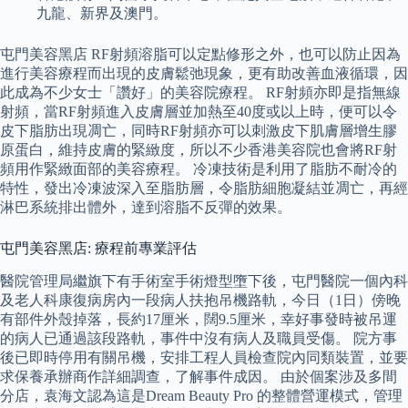
九龍、新界及澳門。
屯門美容黑店 RF射頻溶脂可以定點修形之外，也可以防止因為
進行美容療程而出現的皮膚鬆弛現象，更有助改善血液循環，因
此成為不少女士「讚好」的美容院療程。 RF射頻亦即是指無線
射頻，當RF射頻進入皮膚層並加熱至40度或以上時，便可以令
皮下脂肪出現凋亡，同時RF射頻亦可以刺激皮下肌膚層增生膠
原蛋白，維持皮膚的緊緻度，所以不少香港美容院也會將RF射
頻用作緊緻面部的美容療程。 冷凍技術是利用了脂肪不耐冷的
特性，發出冷凍波深入至脂肪層，令脂肪細胞凝結並凋亡，再經
淋巴系統排出體外，達到溶脂不反彈的效果。
屯門美容黑店: 療程前專業評估
醫院管理局繼旗下有手術室手術燈型墮下後，屯門醫院一個內科
及老人科康復病房內一段病人扶抱吊機路軌，今日（1日）傍晚
有部件外殼掉落，長約17厘米，闊9.5厘米，幸好事發時被吊運
的病人已通過該段路軌，事件中沒有病人及職員受傷。 院方事
後已即時停用有關吊機，安排工程人員檢查院內同類裝置，並要
求保養承辦商作詳細調查，了解事件成因。 由於個案涉及多間
分店，袁海文認為這是Dream Beauty Pro 的整體營運模式，管理