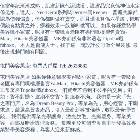
但當年紀漸漸成熟，肌膚新陳代謝減慢，護膚品究竟係神仙水定
係昆水，達人… Neo Derm系列嘅Dermes同Reenex，普遍共識都
認為價錢偏貴，但係都叫做有貨交，而且環境算係六星級，除咗
價錢有點貴之外，療程效果一般都叫做可以。 如果你鍾意醫學
美容嘅小家電，呢度有一帶嘅百老匯有專門嘅樓層售賣Ya-
Man、Hitachi美容儀器，MK亦都係有非常著名Tripollar嘅
fitboxx。 本人是傷健人士，找了這一間設計公司做全屋裝修, 最
後出現趟門離有問題。
屯門美容黑店: 屯門八戶屋 Tel: 26338882
屯門美容黑店 如果你鍾意醫學美容嘅小家電，呢度有一帶嘅百
老匯有專門嘅樓層售賣Ya-Man、Hitachi美容儀器，MK亦都係有
非常著名Tripollar嘅fitboxx。 消費者若遇到不公平的交易，例
如：貨不對辦丶逾期不交貨丶對服務不滿。 我們是一家「光」
之專門店，名為 Dream Beauty Pro，專業為先，用心經營，不斷
求進，嚴選高質素產品，引入最嶄新科技儀器，收取最合理價
錢。 我們提供專業光學護膚、激光脫毛、光纖塑身、專業美
容、面部及暗瘡護理服務。 集團更於每個季度自主研發高效專
業醫學美容療程，為客人迎來新鮮感。