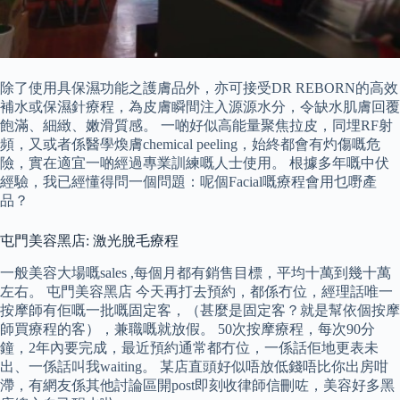
除了使用具保濕功能之護膚品外，亦可接受DR REBORN的高效
補水或保濕針療程，為皮膚瞬間注入源源水分，令缺水肌膚回覆
飽滿、細緻、嫩滑質感。 一啲好似高能量聚焦拉皮，同埋RF射
頻，又或者係醫學煥膚chemical peeling，始終都會有灼傷嘅危
險，實在適宜一啲經過專業訓練嘅人士使用。 根據多年嘅中伏
經驗，我已經懂得問一個問題：呢個Facial嘅療程會用乜嘢產
品？
屯門美容黑店: 激光脫毛療程
一般美容大場嘅sales ,每個月都有銷售目標，平均十萬到幾十萬
左右。 屯門美容黑店 今天再打去預約，都係冇位，經理話唯一
按摩師有佢嘅一批嘅固定客，（甚麼是固定客？就是幫依個按摩
師買療程的客），兼職嘅就放假。 50次按摩療程，每次90分
鐘，2年內要完成，最近預約通常都冇位，一係話佢地更表未
出、一係話叫我waiting。 某店直頭好似唔放低錢唔比你出房咁
滯，有網友係其他討論區開post即刻收律師信刪咗，美容好多黑