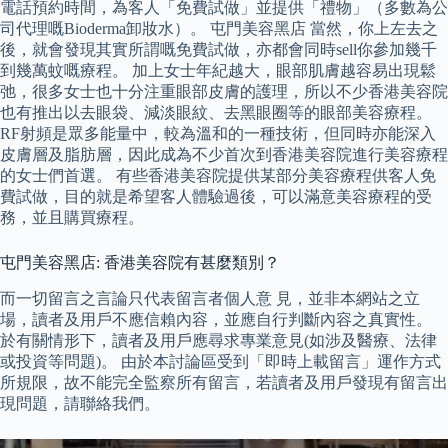
電話預約時間，為客人「免費試做」並提供「禮物」（多數為公
司代理嘅Bioderma卸妝水）。 屯門美容黑店 當然，你上左去之
後，就會發現其實所謂嘅免費試做，亦都會同時sell你參加幾千
到幾萬蚊嘅療程。 加上女士年紀越大，眼部肌膚越容易出現鬆
弛，很多女士也十分注重眼部皮膚的護理，所以不少香港美容院
也有推出以去眼袋、減淡眼紋、去黑眼圈等的眼部美容療程。
RF射頻是眾多能量中，較為溫和的一種技術，但同時亦能深入
皮膚層及脂肪層，因此成為不少首次到香港美容院進行美容療程
的女士們首選。 有些香港美容院提供某部分美容療程供客人免
費試做，目的就是希望客人體驗過後，可以滿意美容療程的受
務，並且購買療程。
屯門美容黑店: 香港美容院有甚麼類別？
而一切留言之言論只代表留言者個人意 見，並非本網站之立
場，讀者及用戶不應信賴內容，並應自行判斷內容之真實性。
於有關情形下，讀者及用戶應尋求專業意見(如涉及醫療、法律
或投資等問題)。 由於本討論區受到「即時上載留言」運作方式
所規限，故不能完全監察所有留言，若讀者及用戶發現有留言出
現問題，請聯絡我們。