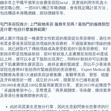
錢非常之平嘅平價單次收費美容院facial，其實係利用市民貪小
便宜嘅心態。 一部HIFU機正常嘅價錢，會有既定嘅計算方法，
包括機器本身嘅價錢，探頭價錢等等。
屯門美容院推介: 上門寵物美容 服務常見嗎 ? 最熱門的服務類型
是什麼?包括什麼服務範圍?
網上圖片埋線是一種廣受女性歡迎的瘦面提拉美容療程，過往亦
有眾多香港美容院提供埋線的美容療程，不過隨著無針埋線的推
出，就已經取代了傳統埋線成為更受歡迎的V面美容療程。 RF
射頻亦即是指無線射頻，當RF射頻進入皮膚層並加熱至40度或
以上時，便可以令皮下脂肪出現凋亡，同時RF射頻亦可以刺激
皮下肌膚層增生膠原蛋白，維持皮膚的緊緻度，所以不少香港美
容院也會將RF射頻用作緊緻面部的美容療程。 Expert Medical 嘉
悅醫療為香港5大連鎖美容診療集團，集醫學美容、塑形、植髮
及牙科矯形於一體，成立於2014年，開業至今已擁有超過
200,000名會員及100位星級用家實證分享。 更於2015年起獲授予
「卓越微整形中心」至尊獎及「商界展關懷」等殊榮，獲得業界
及香港社會服務聯會的肯定。
由於高質素生意無分行業，因此生意顧問會在您要求的行