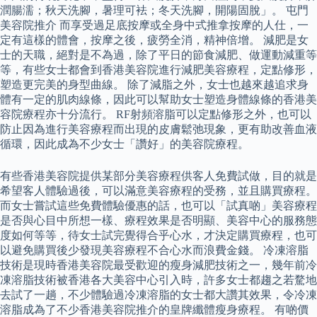
潤腸濡；秋天洗腳，暑理可袪；冬天洗腳，開陽固脫」。 屯門
美容院推介 而享受過足底按摩或全身中式推拿按摩的人仕，一
定有這樣的體會，按摩之後，疲勞全消，精神倍增。 減肥是女
士的天職，絕對是不為過，除了平日的節食減肥、做運動減重等
等，有些女士都會到香港美容院進行減肥美容療程，定點修形，
塑造更完美的身型曲線。 除了減脂之外，女士也越來越追求身
體有一定的肌肉線條，因此可以幫助女士塑造身體線條的香港美
容院療程亦十分流行。 RF射頻溶脂可以定點修形之外，也可以
防止因為進行美容療程而出現的皮膚鬆弛現象，更有助改善血液
循環，因此成為不少女士「讚好」的美容院療程。
有些香港美容院提供某部分美容療程供客人免費試做，目的就是
希望客人體驗過後，可以滿意美容療程的受務，並且購買療程。
而女士嘗試這些免費體驗優惠的話，也可以「試真啲」美容療程
是否與心目中所想一樣、療程效果是否明顯、美容中心的服務態
度如何等等，待女士試完覺得合乎心水，才決定購買療程，也可
以避免購買後少發現美容療程不合心水而浪費金錢。 冷凍溶脂
技術是現時香港美容院最受歡迎的瘦身減肥技術之一，幾年前冷
凍溶脂技術被香港各大美容中心引入時，許多女士都趨之若騖地
去試了一趟，不少體驗過冷凍溶脂的女士都大讚其效果，令冷凍
溶脂成為了不少香港美容院推介的皇牌纖體瘦身療程。 有啲價