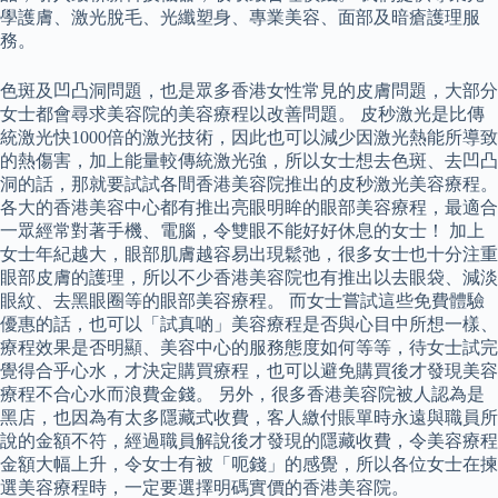
學護膚、激光脫毛、光纖塑身、專業美容、面部及暗瘡護理服
務。
色斑及凹凸洞問題，也是眾多香港女性常見的皮膚問題，大部分
女士都會尋求美容院的美容療程以改善問題。 皮秒激光是比傳
統激光快1000倍的激光技術，因此也可以減少因激光熱能所導致
的熱傷害，加上能量較傳統激光強，所以女士想去色斑、去凹凸
洞的話，那就要試試各間香港美容院推出的皮秒激光美容療程。
各大的香港美容中心都有推出亮眼明眸的眼部美容療程，最適合
一眾經常對著手機、電腦，令雙眼不能好好休息的女士！ 加上
女士年紀越大，眼部肌膚越容易出現鬆弛，很多女士也十分注重
眼部皮膚的護理，所以不少香港美容院也有推出以去眼袋、減淡
眼紋、去黑眼圈等的眼部美容療程。 而女士嘗試這些免費體驗
優惠的話，也可以「試真啲」美容療程是否與心目中所想一樣、
療程效果是否明顯、美容中心的服務態度如何等等，待女士試完
覺得合乎心水，才決定購買療程，也可以避免購買後才發現美容
療程不合心水而浪費金錢。 另外，很多香港美容院被人認為是
黑店，也因為有太多隱藏式收費，客人繳付賬單時永遠與職員所
說的金額不符，經過職員解說後才發現的隱藏收費，令美容療程
金額大幅上升，令女士有被「呃錢」的感覺，所以各位女士在揀
選美容療程時，一定要選擇明碼實價的香港美容院。