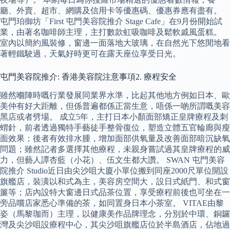
廳、外賣、超市、網購及信用卡等優惠碼、優惠券應有盡有。
屯門珀御坊「First 屯門美容院推介 Stage Cafe」在9月份開始試
業，由著名咖啡師主理，主打數款虹吸咖啡及鬆軟戚風蛋糕。
室內以簡約風裝修，窗邊一面落地大玻璃，在自然光下悠閒地看
著輕鐵駛過，天氣好時更可在露天座位享受日光。
屯門美容院推介: 香港美容院注意事項2. 療程安全
雖然嗰陣時嘅行業發展同業界水準，比起其他地方例如日本、歐
美仲有好大距離，但係普遍都係正當生意，唔係一啲所謂嘅美容
黑店或者劈場。 成立5年，主打日本小顏面部矯正皇牌療程及刺
蝟針，前者透過獨特手藝徒手整骨復位，塑造立體五官輪廊與瘦
面效果；後者有效排水腫，增加面部供氧量及改善面部暗沉缺氧
問題；雖然記者多選擇其他療程，未親身嘗試過其皇牌療程的威
力，但藝人譚杏藍（小花）、伍文生都大讚。 SWAN 屯門美容
院推介 Studio近日由尖沙咀大廈小單位搬到同座2000尺單位開設
旗艦店，裝潢以和式為主，美容房空間大，設日式紙門、和式窗
簾等；店內設特大窗邊日式品茶位置，享受療程前後也可坐在一
旁品嚐店家悉心準備的茶，如同置身日本小茶室。 VITAE由黎
姿（馬黎珈而）主理，以健康美作品牌理念，分別於中環、銅鑼
灣及尖沙咀設療程中心，其尖沙咀旗艦店位於半島酒店，佔地過