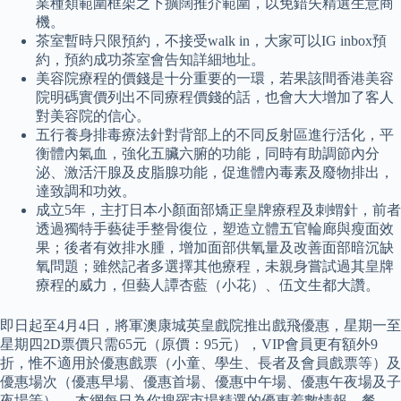
業種類範圍框架之下擴闊推介範圍，以免錯失精選生意商
機。
茶室暫時只限預約，不接受walk in，大家可以IG inbox預
約，預約成功茶室會告知詳細地址。
美容院療程的價錢是十分重要的一環，若果該間香港美容
院明碼實價列出不同療程價錢的話，也會大大增加了客人
對美容院的信心。
五行養身排毒療法針對背部上的不同反射區進行活化，平
衡體內氣血，強化五臟六腑的功能，同時有助調節內分
泌、激活汗腺及皮脂腺功能，促進體內毒素及廢物排出，
達致調和功效。
成立5年，主打日本小顏面部矯正皇牌療程及刺蝟針，前者
透過獨特手藝徒手整骨復位，塑造立體五官輪廊與瘦面效
果；後者有效排水腫，增加面部供氧量及改善面部暗沉缺
氧問題；雖然記者多選擇其他療程，未親身嘗試過其皇牌
療程的威力，但藝人譚杏藍（小花）、伍文生都大讚。
即日起至4月4日，將軍澳康城英皇戲院推出戲飛優惠，星期一至
星期四2D票價只需65元（原價：95元），VIP會員更有額外9
折，惟不適用於優惠戲票（小童、學生、長者及會員戲票等）及
優惠場次（優惠早場、優惠首場、優惠中午場、優惠午夜場及子
夜場等）。 本網每日為你搜羅市場精選的優惠着數情報，餐