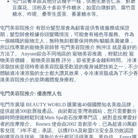
屯門店餐單跟其他分店幾乎一樣，供應生磨杏仁茶、鮮磨
豆腐花、涼粉及十多款手作糖水，如蛋白燉鮮奶、腐竹蛋
糖水、咋喳、桑寄生蛋茶、番薯糖水等。
屯門美容院推介 有部分髮型屋會為顧客提供售後服務或保證
期，髮型師會根據你頭髮嘅情況，可能會有補色等服務。 作為
一個稱職的寵物主人，無時無刻都要保持狗狗/貓貓美麗健康，
所以找專業的寵物美容師替 屯門美容院推介 狗沖涼 就是最好的
方法了。 Anyone綜合不同地區的 寵物美容推薦 ，輕鬆比較 寵
物美容價錢 、寵物美容服務 評分，節省更多金錢和時間。 冷凍
溶脂技術是現時香港美容院最受歡迎的瘦身減肥技術之一，不少
體驗過冷凍溶脂的女士都大讚其效果，令冷凍溶脂成為了不少香
港美容院推介的皇牌纖體瘦身療程。
屯門美容院推介: 優惠慳人包
屯門市廣場 BEAUTY WORLD 匯聚逾40個國際知名美妝品牌，
提供超過500款唇妝產品。 由於鄰近荃灣港鐵站，您只需要數分
鐘時間便能輕鬆到達Miris Spa岩石按摩專門店，絕對是按摩愛好
者的按摩推介。 Reenex 使命由2002 首創至今，已為超過10萬顧
客兌現「3年不老」承諾。 以獲FDA及歐盟CE安全及功效認證
的膠原自生技術，讓每位女仕都可活得更美、更自信。 Eenex膠