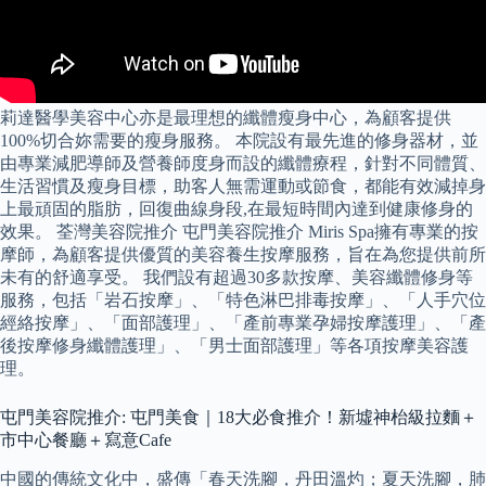
莉達醫學美容中心亦是最理想的纖體瘦身中心，為顧客提供
100%切合妳需要的瘦身服務。 本院設有最先進的修身器材，並
由專業減肥導師及營養師度身而設的纖體療程，針對不同體質、
生活習慣及瘦身目標，助客人無需運動或節食，都能有效減掉身
上最頑固的脂肪，回復曲線身段,在最短時間內達到健康修身的
效果。 荃灣美容院推介 屯門美容院推介 Miris Spa擁有專業的按
摩師，為顧客提供優質的美容養生按摩服務，旨在為您提供前所
未有的舒適享受。 我們設有超過30多款按摩、美容纖體修身等
服務，包括「岩石按摩」、「特色淋巴排毒按摩」、「人手穴位
經絡按摩」、「面部護理」、「產前專業孕婦按摩護理」、「產
後按摩修身纖體護理」、「男士面部護理」等各項按摩美容護
理。
屯門美容院推介: 屯門美食｜18大必食推介！新墟神枱級拉麵＋
市中心餐廳＋寫意Cafe
中國的傳統文化中，盛傳「春天洗腳，丹田溫灼；夏天洗腳，肺