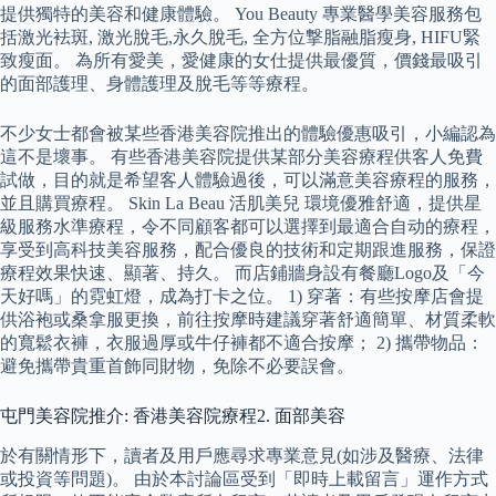
提供獨特的美容和健康體驗。 You Beauty 專業醫學美容服務包
括激光袪斑, 激光脫毛,永久脫毛, 全方位撃脂融脂瘦身, HIFU緊
致瘦面。 為所有愛美，愛健康的女仕提供最優質，價錢最吸引
的面部護理、身體護理及脫毛等等療程。
不少女士都會被某些香港美容院推出的體驗優惠吸引，小編認為
這不是壞事。 有些香港美容院提供某部分美容療程供客人免費
試做，目的就是希望客人體驗過後，可以滿意美容療程的服務，
並且購買療程。 Skin La Beau 活肌美兒 環境優雅舒適，提供星
級服務水準療程，令不同顧客都可以選擇到最適合自动的療程，
享受到高科技美容服務，配合優良的技術和定期跟進服務，保證
療程效果快速、顯著、持久。 而店鋪牆身設有餐廳Logo及「今
天好嗎」的霓虹燈，成為打卡之位。 1) 穿著：有些按摩店會提
供浴袍或桑拿服更換，前往按摩時建議穿著舒適簡單、材質柔軟
的寬鬆衣褲，衣服過厚或牛仔褲都不適合按摩； 2) 攜帶物品：
避免攜帶貴重首飾同財物，免除不必要誤會。
屯門美容院推介: 香港美容院療程2. 面部美容
於有關情形下，讀者及用戶應尋求專業意見(如涉及醫療、法律
或投資等問題)。 由於本討論區受到「即時上載留言」運作方式