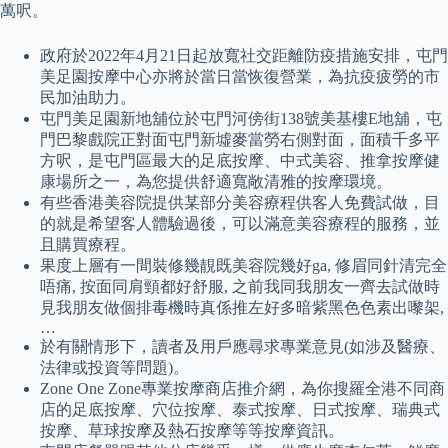
萬呎。
政府於2022年4月21日起放寬社交距離防疫措施安排，屯門
美足園按摩中心亦將於當日當恢復營業，為抗疫疲勞的市
民加油助力。
屯門美足園新地舖位於屯門河傍街138號美基樓E地舖，屯
門巴黎戲院正對面屯門新墟麥當勞右側對面，面積千多平
方呎，是屯門區最大的足底按摩、中式美容、推拿按摩健
康場所之一，為您提供舒適寬敞清雅的按摩環境。
有些香港美容院提供某部分美容療程供客人免費試做，目
的就是希望客人體驗過後，可以滿意美容療程的服務，並
且購買療程。
果度上層有一間裝修幾靚既美容院幾好ga, 修眉同針清完全
唔痛, 按面同肩頸都好舒服, 之前我同我朋友一齊去試做時
見我朋友做個排毒機時真係推左好多暗紫黑色色素出嚟架,
…
於有關情形下，讀者及用戶應尋求專業意見(如涉及醫療、
法律或投資等問題)。
Zone One Zone專業按摩商店推介網，為你搜羅全港不同商
店的足底按摩、穴位按摩、泰式按摩、日式按摩、瑞典式
按摩、草球按摩及熱石按摩等等按摩資訊。