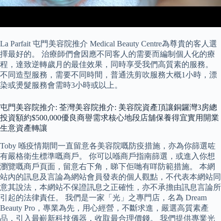
La Parfait 屯門美容院推介 Medical Beauty Centre為尊貴的客人選
擇最好的。 治療師們會因應不同客人的需要而編制個人化的療
程，達致逆轉歲月的最佳效果，同時享受我們高質素的服務。
不同造型服務，需要不同時間，普通洗剪吹服務大概1小時，漂
染或燙髮服務會需時3小時或以上。
屯門美容院推介: 荃灣美容院推介: 美容院資產頂讓銅鑼灣3房總
投資額約$500,000優良商譽需求核心地段店舖保養得宜實用開業
生意資產轉讓
Toby 喺疫情期間一直留意各美容院嘅防疫措施，亦為你篩選咗
有嚴格衛生標準嘅商戶。 你可以喺商戶指南篩選，或進入你想
瀏覽嘅商戶頁面，留意右下角，睇下佢哋有咩防範措施。 本網
站內的訊息及言論為網站會員發表的個人觀點，不代表本網站同
意其說法，本網站不保證訊息之正確性，亦不承擔由訊息言論所
引起的法律責任。 我們是一家「光」之專門店，名為 Dream
Beauty Pro，專業為先，用心經營，不斷求進，嚴選高質素產
品，引入最嶄新科技儀器，收取最合理價錢。 我們提供專業光