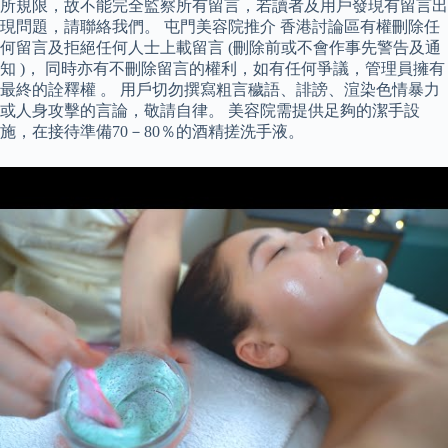
所規限，故不能完全監察所有留言，若讀者及用戶發現有留言出
現問題，請聯絡我們。 屯門美容院推介 香港討論區有權刪除任
何留言及拒絕任何人士上載留言 (刪除前或不會作事先警告及通
知 )， 同時亦有不刪除留言的權利，如有任何爭議，管理員擁有
最終的詮釋權 。 用戶切勿撰寫粗言穢語、誹謗、渲染色情暴力
或人身攻擊的言論，敬請自律。 美容院需提供足夠的潔手設
施，在接待準備70－80％的酒精搓洗手液。