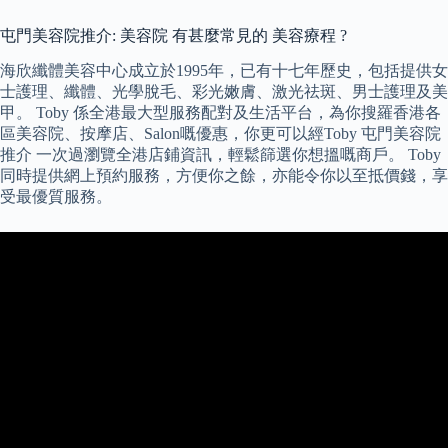
屯門美容院推介: 美容院 有甚麼常見的 美容療程 ?
海欣纖體美容中心成立於1995年，已有十七年歷史，包括提供女
士護理、纖體、光學脫毛、彩光嫩膚、激光祛斑、男士護理及美
甲。 Toby 係全港最大型服務配對及生活平台，為你搜羅香港各
區美容院、按摩店、Salon嘅優惠，你更可以經Toby 屯門美容院
推介 一次過瀏覽全港店鋪資訊，輕鬆篩選你想搵嘅商戶。 Toby
同時提供網上預約服務，方便你之餘，亦能令你以至抵價錢，享
受最優質服務。