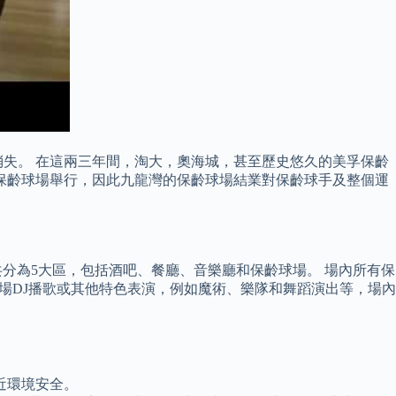
失。 在這兩三年間，淘大，奧海城，甚至歷史悠久的美孚保齡
保齡球場舉行，因此九龍灣的保齡球場結業對保齡球手及整個運
題，總共分為5大區，包括酒吧、餐廳、音樂廳和保齡球場。 場內所有保
駐場DJ播歌或其他特色表演，例如魔術、樂隊和舞蹈演出等，場內
近環境安全。