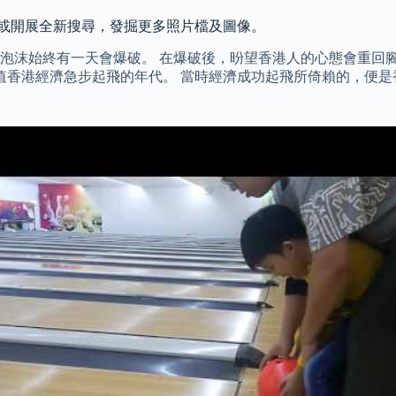
圖像，或開展全新搜尋，發掘更多照片檔及圖像。
泡沫始終有一天會爆破。 在爆破後，昐望香港人的心態會重回
值香港經濟急步起飛的年代。 當時經濟成功起飛所倚賴的，便是