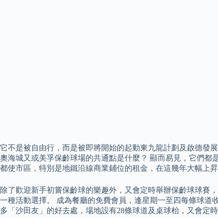
它不是被自由行，而是被即將開始的起動東九龍計劃及啟德發展
奧海城又或美孚保齡球場的共通點是什麼？ 顯而易見，它們都
都使市區，特別是地鐵沿線商業鋪位的租金，在這幾年大幅上昇
除了歡迎新手初嘗保齡球的樂趣外，又會定時舉辦保齡球球賽，
一種活動選擇。 成為餐廳的免費會員，逢星期一至四每條球道收費
多「沙田友」的好去處，場地設有28條球道及桌球枱，又會定