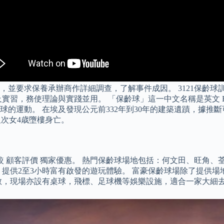
並要求保養承辦商作詳細調查，了解事件成因。 3121保齡球
，務使理論與實踐並用。 「保齡球」這一中文名稱是英文 Bowl
運動。 在埃及發現公元前332年到30年的建築遺蹟，據推斷可
及次女4歳墮樓身亡。
 價錢比較 顧客評價 獨家優惠。 熱門保齡球場地包括：何文田、旺
，提供2至3小時富有啟發的遊玩體驗。 富豪保齡球場除了提供
寬敞，現場亦設有桌球，飛標、足球機等娛樂設施，適合一家大細