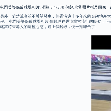
屯門美樂保齡球場相片: 瀏覽 8,473 項 保齡球場 照片檔及
另外，雖然筆者並不希望發生，但香港這十多年來的金融地產大
程。 屯門美樂保齡球場相片 保齡球在香港非常流行的時候，正
此當時香港人的這種心態，遇上保齡球，便一拍即合了。