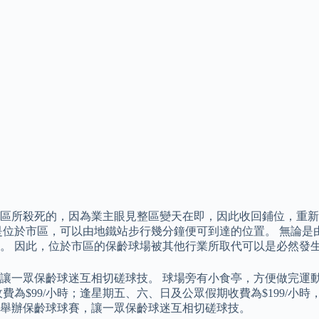
區所殺死的，因為業主眼見整區變天在即，因此收回鋪位，重新
是位於市區，可以由地鐵站步行幾分鐘便可到達的位置。 無論是
。 因此，位於市區的保齡球場被其他行業所取代可以是必然發
讓一眾保齡球迷互相切磋球技。 球場旁有小食亭，方便做完運動
為$99/小時；逢星期五、六、日及公眾假期收費為$199/小
時舉辦保齡球球賽，讓一眾保齡球迷互相切磋球技。