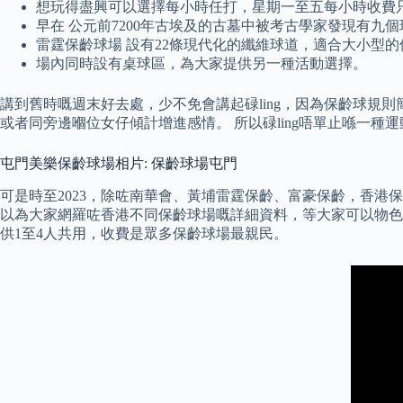
想玩得盡興可以選擇每小時任打，星期一至五每小時收費只
早在 公元前7200年古埃及的古墓中被考古學家發現有
雷霆保齡球場 設有22條現代化的纖維球道，適合大小型
場內同時設有桌球區，為大家提供另一種活動選擇。
講到舊時嘅週末好去處，少不免會講起碌ling，因為保齡球規
或者同旁邊嗰位女仔傾計增進感情。 所以碌ling唔單止喺一
屯門美樂保齡球場相片: 保齡球場屯門
可是時至2023，除咗南華會、黃埔雷霆保齡、富豪保齡，香港保
以為大家網羅咗香港不同保齡球場嘅詳細資料，等大家可以物色到最
供1至4人共用，收費是眾多保齡球場最親民。