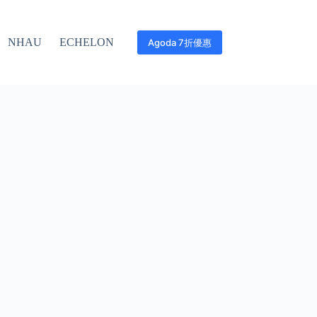
NHAU
ECHELON
Agoda 7折優惠