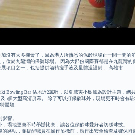
更加沒有太多機會了，因為港人所熟悉的保齡球場正一間一間的消
道，位於九龍灣的保齡球場。 因為大部份國際賽都是在九龍灣的
展項目之一，包括提供酒精搓手液及量體溫設備， 高雄市.
ki Bowling Bar 佔地近2萬呎，以夏威夷小島風為設計主
球道及5個大型高清屏幕。 除了可以打保齡球外，現場更不時會有
特體驗。
到影響。
外，場地更會不時舉辦比賽，讓各位保齡球愛好者切磋球技。
似的路軌，並提醒職員在操作吊機前，應作出安全檢查及確保附