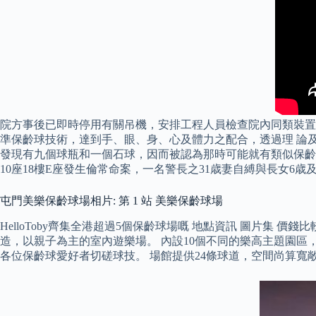
院方事後已即時停用有關吊機，安排工程人員檢查院內同類裝置，
準保齡球技術，達到手、眼、身、心及體力之配合，透過理 論及實習
發現有九個球瓶和一個石球，因而被認為那時可能就有類似保齡球的
10座18樓E座發生倫常命案，一名警長之31歳妻自縛與長女6歳
屯門美樂保齡球場相片: 第 1 站 美樂保齡球場
HelloToby齊集全港超過5個保齡球場嘅 地點資訊 圖片集
造，以親子為主的室內遊樂場。 內設10個不同的樂高主題園區
各位保齡球愛好者切磋球技。 場館提供24條球道，空間尚算