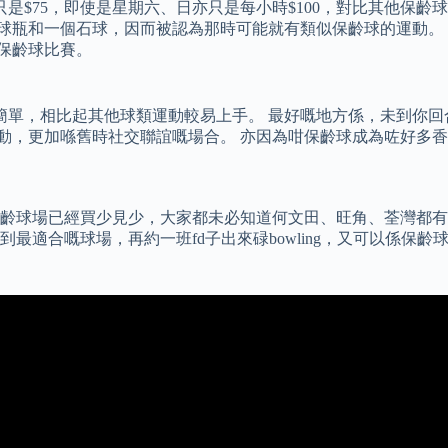
是$75，即使是星期六、日亦只是每小時$100，對比其他保
九個球瓶和一個石球，因而被認為那時可能就有類似保齡球的運動。
的保齡球比賽。
則簡單，相比起其他球類運動較易上手。 最好嘅地方係，未到你
種運動，更加喺舊時社交聯誼嘅場合。 亦因為咁保齡球成為咗好多
齡球場已經買少見少，大家都未必知道何文田、旺角、荃灣都有保齡球
適合嘅球場，再約一班fd子出來碌bowling，又可以係保齡