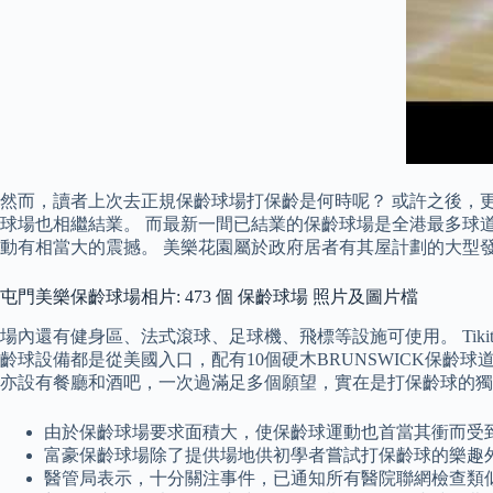
然而，讀者上次去正規保齡球場打保齡是何時呢？ 或許之後，
球場也相繼結業。 而最新一間已結業的保齡球場是全港最多球
動有相當大的震撼。 美樂花園屬於政府居者有其屋計劃的大型發
屯門美樂保齡球場相片: 473 個 保齡球場 照片及圖片檔
場內還有健身區、法式滾球、足球機、飛標等設施可使用。 Tikiti
齡球設備都是從美國入口，配有10個硬木BRUNSWICK保齡
亦設有餐廳和酒吧，一次過滿足多個願望，實在是打保齡球的獨
由於保齡球場要求面積大，使保齡球運動也首當其衝而受
富豪保齡球場除了提供場地供初學者嘗試打保齡球的樂趣
醫管局表示，十分關注事件，已通知所有醫院聯網檢查類