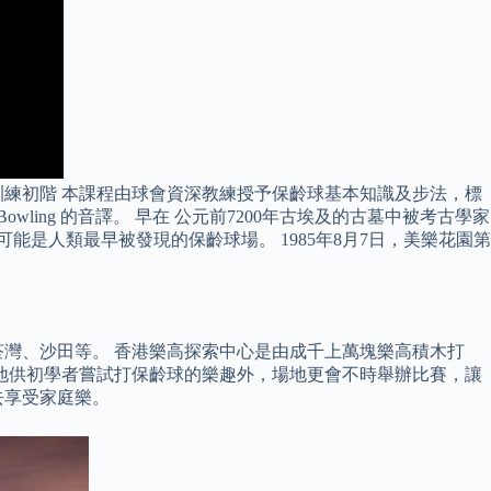
訓練初階 本課程由球會資深教練授予保齡球基本知識及步法，標
ing 的音譯。 早在 公元前7200年古埃及的古墓中被考古學家
能是人類最早被發現的保齡球場。 1985年8月7日，美樂花園第
角、荃灣、沙田等。 香港樂高探索中心是由成千上萬塊樂高積木打
場地供初學者嘗試打保齡球的樂趣外，場地更會不時舉辦比賽，讓
去享受家庭樂。