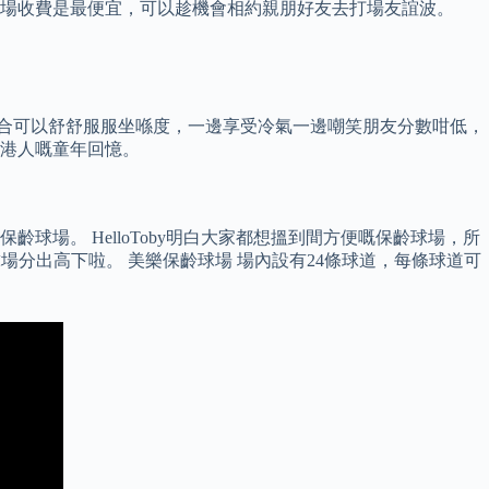
齡球場收費是最便宜，可以趁機會相約親朋好友去打場友誼波。
回合可以舒舒服服坐喺度，一邊享受冷氣一邊嘲笑朋友分數咁低，
香港人嘅童年回憶。
場。 HelloToby明白大家都想搵到間方便嘅保齡球場，所
球場分出高下啦。 美樂保齡球場 場內設有24條球道，每條球道可