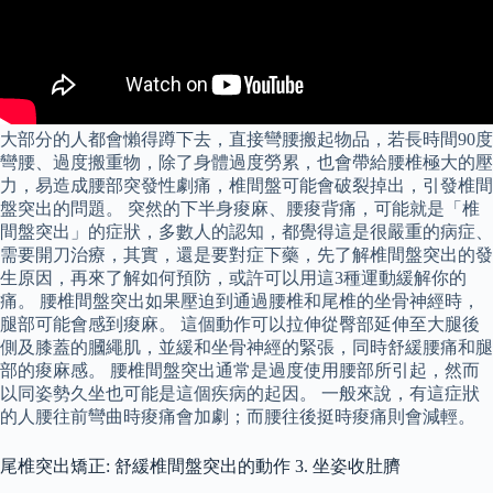
大部分的人都會懶得蹲下去，直接彎腰搬起物品，若長時間90度
彎腰、過度搬重物，除了身體過度勞累，也會帶給腰椎極大的壓
力，易造成腰部突發性劇痛，椎間盤可能會破裂掉出，引發椎間
盤突出的問題。 突然的下半身痠麻、腰痠背痛，可能就是「椎
間盤突出」的症狀，多數人的認知，都覺得這是很嚴重的病症、
需要開刀治療，其實，還是要對症下藥，先了解椎間盤突出的發
生原因，再來了解如何預防，或許可以用這3種運動緩解你的
痛。 腰椎間盤突出如果壓迫到通過腰椎和尾椎的坐骨神經時，
腿部可能會感到痠麻。 這個動作可以拉伸從臀部延伸至大腿後
側及膝蓋的膕繩肌，並緩和坐骨神經的緊張，同時舒緩腰痛和腿
部的痠麻感。 腰椎間盤突出通常是過度使用腰部所引起，然而
以同姿勢久坐也可能是這個疾病的起因。 一般來說，有這症狀
的人腰往前彎曲時痠痛會加劇；而腰往後挺時痠痛則會減輕。
尾椎突出矯正: 舒緩椎間盤突出的動作 3. 坐姿收肚臍