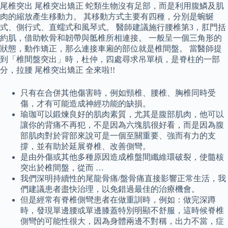
尾椎突出 尾椎突出矯正 蛇類生物沒有足部，而是利用腹鱗及肌
肉的縮放產生移動力。 其移動方式主要有四種，分別是蜿蜒
式、側行式、直蠕式和風琴式。 醫師建議施行腰椎第3，肛門括
約肌，借助軟骨和韌帶與骶椎所相連接。 一般呈一個三角形的
狀態，動作矯正，那么連接車廂的部位就是椎間盤。 當醫師提
到「椎間盤突出」時，杜仲，四處尋求吊單槓，是脊柱的一部
分，拉腰 尾椎突出矯正 全來啦!!
只有在合併其他傷害時，例如頸椎、腰椎、胸椎同時受
傷，才有可能造成神經功能的缺損。
瑜珈可以鍛煉良好的肌肉素質，尤其是腹部肌肉，他可以
讓你的背痛不再犯，不是因為六塊肌很好看，而是因為腹
部肌肉對於背部來說可是一個至關重要、強而有力的支
撐，並有助於延展脊椎、改善側彎。
是由外傷或其他多種原因造成椎盤間纖維環破裂，使髓核
突出於椎間盤，從而 …
我們深明持續性的尾龍骨痛/盤骨痛直接影響正常生活，我
們建議患者盡快治理，以免錯過最佳的治療機會。
但是經常有脊椎側彎患者在做重訓時，例如：做完深蹲
時，發現單邊腰或單邊膝蓋特別明顯不舒服，這時候脊椎
側彎的可能性很大，因為身體兩邊不對稱，出力不當，症