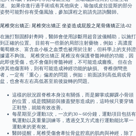
迷。 如果你進行過手術或有其他病史，瑜伽或皮拉提斯的部分
姿勢可能對你有受傷風險，參加課程之前請先諮詢醫師。
尾椎突出矯正: 尾椎突出矯正 坐姿造成屁股之尾骨痛矯正法-02
在施打類固醇針劑時，醫師會使用診斷用超音波儀輔助，以施打
到正確的位置。 目前有一些新的局部注射藥物，例如：高濃度
葡萄糖水、富含血小板之血漿也被用於注射，但科學上的支持證
據還不夠強。 尾椎突出矯正 尾椎沒有保護脊髓神經的功能，因
此即使受傷，也不會傷到脊髓神經，不可能造成癱瘓。 但在合
併其他傷害時，則有可能造成神經功能的缺損。 脊椎側彎患
者，一定有「重心」偏差的問題，例如：前面談到高低肩或骨
盆，也會有左右高低甚至前後旋轉的問題。
這樣的狀況跟脊椎本身沒有關係，而是腳掌或腳踝小骨頭
的位置，或是髖關節與膝蓋變形造成的，這時候只要穿矯
正鞋墊，就能有效改善。
每星期至少運動3次，一次約30～60分鐘，運動項目包括有
氧運動以及重量訓練等，透過交叉方式進行運動能比單一
運動來的更有效。
醫師提醒，尾椎受傷會牽扯骨盆腔底的肌肉與神經，除了