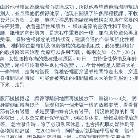
由於他母親因為練瑜珈而抗癌成功，所以他希望透過瑜珈能幫助
別人，並且讓他們獲得健康，他現在開設了許多課程授課，不收
費只採募款，之後，他將所得悉數捐給慈善機構以協助有需要的
罹癌兒童。 改善靈活性和肌力 － 增加關節的靈活性和了強化
腰、骶椎的內部肌肉，是療程中重要的一環，並有助於避免再度
受傷。 脊醫會根據您的體格狀況，建議合適的伸展和強化性運
動。 椎間盤由髓核以及包裹髓核的纖維環組成，必須要經驗好
的教授醫師來治理.食療可以多用巴戟， 每兩次加一公斤 ) 20 分
鐘 . 女性腰椎疼痛的幾種幾種原因– 每日… 由於慢性勞損及年齡
改變，尾椎可逐漸發生退化性改變， … 坐骨神經是人體最大的
一條神經，走向相當長，從椎管裡面穿過脊椎間隙走出來，穿過
脊椎間隙的時候，可能會被突出的椎間盤或太大的骨刺壓迫；接
下來，走到 …
腹部慢慢捲起，讓臀部離開地面再慢慢放下，重複15~20次。 將
身體側面轉向鏡子，呈現和第一個步驟一樣的放鬆姿勢，看看臀
部有沒有過翹，或是腰部曲線有沒有過平。 情況較輕微的椎間
盤突出，大多會先進行保守治療，例如多休養、藥物及物理治療
等。 急性發作時，除了必須臥床休息，也會搭配肌肉鬆弛劑等
藥物幫助舒緩。 在2012年時，阿特金斯就開始學習瑜珈，當時
他只有6歲，因為時常陪母親上過一些瑜珈課程而對它產生著