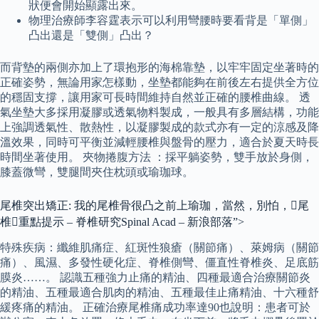
狀便會開始顯露出來。
物理治療師李容霆表示可以利用彎腰時要看背是「單側」
凸出還是「雙側」凸出？
而背墊的兩側亦加上了環抱形的海棉靠墊，以牢牢固定坐著時的
正確姿勢，無論用家怎樣動，坐墊都能夠在前後左右提供全方位
的穩固支撐，讓用家可長時間維持自然並正確的腰椎曲線。 透
氣坐墊大多採用凝膠或透氣物料製成，一般具有多層結構，功能
上強調透氣性、散熱性，以凝膠製成的款式亦有一定的涼感及降
溫效果，同時可平衡並減輕腰椎與盤骨的壓力，適合於夏天時長
時間坐著使用。 夾物捲腹方法 ：採平躺姿勢，雙手放於身側，
膝蓋微彎，雙腿間夾住枕頭或瑜珈球。
尾椎突出矯正: 我的尾椎骨很凸之前上瑜珈，當然，別怕，尾
椎重點提示 – 脊椎研究Spinal Acad – 新浪部落”>
特殊疾病：纖維肌痛症、紅斑性狼瘡（關節痛）、萊姆病（關節
痛）、風濕、多發性硬化症、脊椎側彎、僵直性脊椎炎、足底筋
膜炎……。 認識五種強力止痛的精油、四種最適合治療關節炎
的精油、五種最適合肌肉的精油、五種最佳止痛精油、十六種舒
緩疼痛的精油。 正確治療尾椎痛成功率達90也說明：患者可於