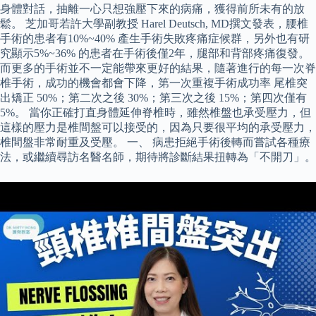
身體對話，抽離一心只想強壓下來的病痛，獲得前所未有的放
鬆。 芝加哥若許大學副教授 Harel Deutsch, MD撰文發表，腰椎
手術的患者有10%~40% 產生手術失敗疼痛症候群，另外也有研
究顯示5%~36% 的患者在手術後僅2年，腿部和背部疼痛復發。
而更多的手術並不一定能帶來更好的結果，隨著進行的每一次脊
椎手術，成功的機會都會下降，第一次重複手術成功率 尾椎突
出矯正 50%；第二次之後 30%；第三次之後 15%；第四次僅有
5%。 當你正確打直身體延伸脊椎時，雖然椎盤也承受壓力，但
這樣的壓力是椎間盤可以接受的，因為只要很平均的承受壓力，
椎間盤非常耐重及受壓。 一、 病患拒絕手術後轉而嘗試各種療
法，或繼續尋訪名醫名師，期待將診斷結果扭轉為「不開刀」。