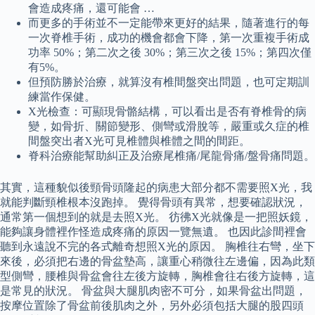
會造成疼痛，還可能會 …
而更多的手術並不一定能帶來更好的結果，隨著進行的每
一次脊椎手術，成功的機會都會下降，第一次重複手術成
功率 50%；第二次之後 30%；第三次之後 15%；第四次僅
有5%。
但預防勝於治療，就算沒有椎間盤突出問題，也可定期訓
練當作保健。
X光檢查：可顯現骨骼結構，可以看出是否有脊椎骨的病
變，如骨折、關節變形、側彎或滑脫等，嚴重或久症的椎
間盤突出者X光可見椎體與椎體之間的間距。
脊科治療能幫助糾正及治療尾椎痛/尾龍骨痛/盤骨痛問題。
其實，這種貌似後頸骨頭隆起的病患大部分都不需要照X光，我
就能判斷頸椎根本沒跑掉。 覺得骨頭有異常，想要確認狀況，
通常第一個想到的就是去照X光。 彷彿X光就像是一把照妖鏡，
能夠讓身體裡作怪造成疼痛的原因一覽無遺。 也因此診間裡會
聽到永遠說不完的各式離奇想照X光的原因。 胸椎往右彎，坐下
來後，必須把右邊的骨盆墊高，讓重心稍微往左邊偏，因為此類
型側彎，腰椎與骨盆會往左後方旋轉，胸椎會往右後方旋轉，這
是常見的狀況。 骨盆與大腿肌肉密不可分，如果骨盆出問題，
按摩位置除了骨盆前後肌肉之外，另外必須包括大腿的股四頭