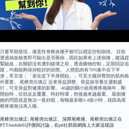
只要早期發現，僵直性脊椎炎幾乎都可以穩定控制病情。 目前
透過抽血檢查即可驗出是否罹病，因此如果有上述病徵，建議趕
緊驗血，在關節沒有遭到破壞之前，透過藥物控制，定期回診追
蹤，均都能夠保持較好的狀態。 人體肌肉有70%集中在下半
身，常言道：「老化從下半身開始。」可見大腿與臀部的肌肉格
外重要。 尾椎突出矯正 近來骨盆調整、骨盆操等養生運動盛
行，可見骨盆對健康的影響。 40歲的關小姐尾椎疼痛兩年，剛
開始時，症狀反反覆覆、時好時壞，然後越來越嚴重。 最困擾
她的問題就是無法一夜好眠，每晚最多睡3-4個小時，就因為尾
椎疼痛無法再入睡。
尾椎突出矯正: 尾椎突出矯正、深蹲尾椎痛、尾椎突出矯正在
PTT/mobile01評價與討論，在ptt社群跟網路上大家這樣說