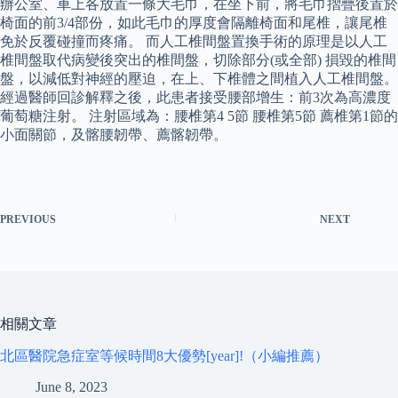
辦公室、車上各放置一條大毛巾，在坐下前，將毛巾摺疊後置於
椅面的前3/4部份，如此毛巾的厚度會隔離椅面和尾椎，讓尾椎
免於反覆碰撞而疼痛。 而人工椎間盤置換手術的原理是以人工
椎間盤取代病變後突出的椎間盤，切除部分(或全部) 損毀的椎間
盤，以減低對神經的壓迫，在上、下椎體之間植入人工椎間盤。
經過醫師回診解釋之後，此患者接受腰部增生：前3次為高濃度
葡萄糖注射。 注射區域為：腰椎第4 5節 腰椎第5節 薦椎第1節的
小面關節，及髂腰韌帶、薦髂韌帶。
PREVIOUS
NEXT
相關文章
北區醫院急症室等候時間8大優勢[year]!（小編推薦）
June 8, 2023