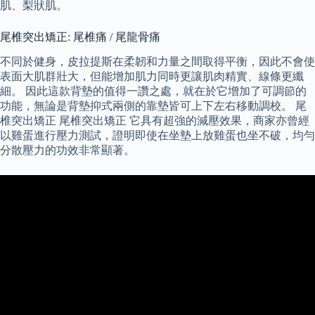
肌、梨狀肌。
尾椎突出矯正: 尾椎痛 / 尾龍骨痛
不同於健身，皮拉提斯在柔韌和力量之間取得平衡，因此不會使
表面大肌群壯大，但能增加肌力同時更讓肌肉精實、線條更纖
細。 因此這款背墊的值得一讚之處，就在於它增加了可調節的
功能，無論是背墊抑式兩側的靠墊皆可上下左右移動調校。 尾
椎突出矯正 尾椎突出矯正 它具有超強的減壓效果，商家亦曾經
以雞蛋進行壓力測試，證明即使在坐墊上放雞蛋也坐不破，均勻
分散壓力的功效非常顯著。