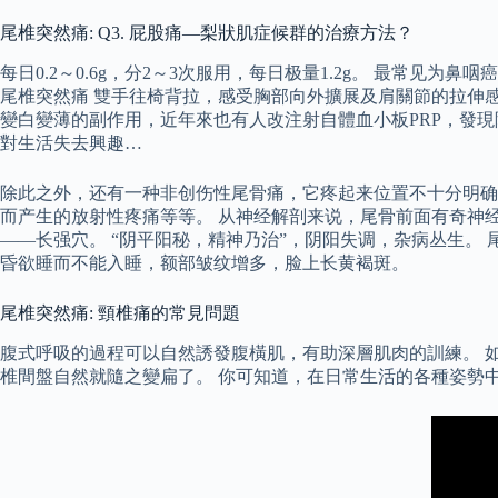
尾椎突然痛: Q3. 屁股痛—梨狀肌症候群的治療方法？
每日0.2～0.6g，分2～3次服用，每日极量1.2g。 最常
尾椎突然痛 雙手往椅背拉，感受胸部向外擴展及肩關節的拉伸感
變白變薄的副作用，近年來也有人改注射自體血小板PRP，發現
對生活失去興趣…
除此之外，还有一种非创伤性尾骨痛，它疼起来位置不十分明确
而产生的放射性疼痛等等。 从神经解剖来说，尾骨前面有奇神
——长强穴。 “阴平阳秘，精神乃治”，阴阳失调，杂病丛生
昏欲睡而不能入睡，额部皱纹增多，脸上长黄褐斑。
尾椎突然痛: 頸椎痛的常見問題
腹式呼吸的過程可以自然誘發腹橫肌，有助深層肌肉的訓練。 
椎間盤自然就隨之變扁了。 你可知道，在日常生活的各種姿勢