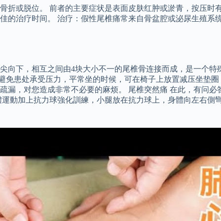
骨折或脱位。 前者的主要症状是表面皮肤红肿或淤青，按压时有
佳的治疗时间。 治疗：假性尾椎痛常来自骨盆腔或泌尿生殖系
尖向下，相互之间由4块大小不一的尾椎骨连接而成，是一个特
或避免患处承受压力，平常坐的时候，可在椅子上放置减压坐垫圈
疏漏，对您造成非常不必要的麻烦。 尾椎突然痛 在此，有问必
體運動加上抗力球強化訓練，小腿放在抗力球上，身體向左右側彎