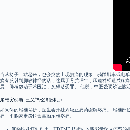
当从椅子上站起来，也会突然出现抽痛的现象，骑踏脚车或电单
痛有反射到脚底神经的话，这属于骨质增生，压迫神经造成疼痛
展，得考虑动手术医治，免得活受罪。 他说，中医强调辨证施
尾椎突然痛: 三叉神经痛扳机点
如果你的尾椎骨折，医生会开处方级止痛药缓解疼痛。 尾椎部
痛，平躺或走路也會牽動尾椎疼痛。
無藥性及無副作用，HDEME 技術可以將能量深入痛楚