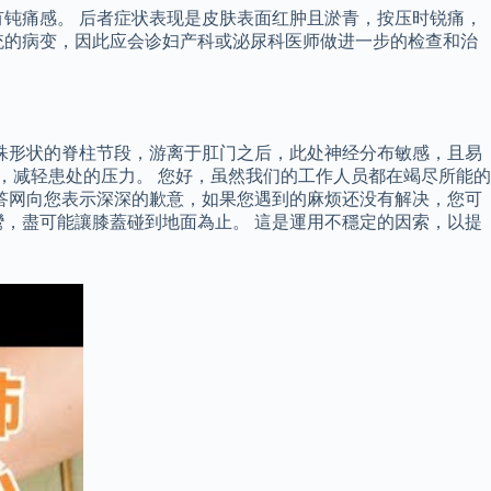
钝痛感。 后者症状表现是皮肤表面红肿且淤青，按压时锐痛，
统的病变，因此应会诊妇产科或泌尿科医师做进一步的检查和治
殊形状的脊柱节段，游离于肛门之后，此处神经分布敏感，且易
，减轻患处的压力。 您好，虽然我们的工作人员都在竭尽所能的
答网向您表示深深的歉意，如果您遇到的麻烦还没有解决，您可
，盡可能讓膝蓋碰到地面為止。 這是運用不穩定的因索，以提