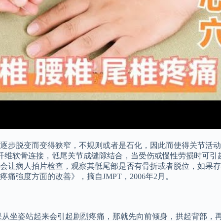
逐步脱变而变得狭窄，不规则或者是石化，因此而使得关节活动
由纤维软骨连接，骶尾关节成缝隙结合，当受伤或慢性劳损时可引
会让病人拍片检查，观察其骶尾部是否有骨折或者脱位，如果存
強度方面的改善》，摘自JMPT，2006年2月。
果从坐姿站起来会引起剧烈疼痛，那就先向前倾身，拱起背部，再