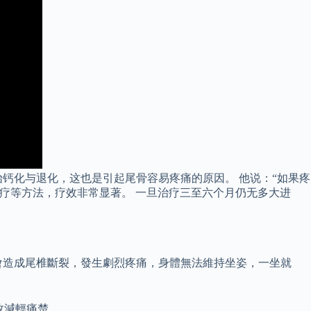
钙化与退化，这也是引起尾骨容易疼痛的原因。 他说：“如果疼
治疗等方法，疗效非常显著。 一旦治疗三至六个月仍无多大进
會造成尾椎斷裂，發生劇烈疼痛，身體無法維持坐姿，一坐就
效減輕痛楚。