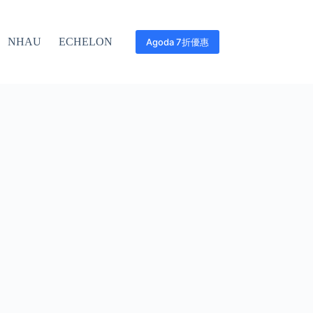
NHAU
ECHELON
Agoda 7折優惠