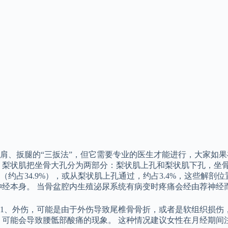
、扳腿的“三扳法”，但它需要专业的医生才能进行，大家如果在
梨状肌把坐骨大孔分为两部分：梨状肌上孔和梨状肌下孔，坐骨神
约占34.9%），或从梨状肌上孔通过，约占3.4%，这些解
神经本身。 当骨盆腔内生殖泌尿系统有病变时疼痛会经由荐神经
1、外伤，可能是由于外伤导致尾椎骨骨折，或者是软组织损伤，
，可能会导致腰骶部酸痛的现象。 这种情况建议女性在月经期间