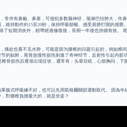
见为鼻咽癌，常伴有鼻衄、鼻塞，可侵犯多数脑神经，颈淋巴结肿大，
，維持動作約15至20秒，保持呼吸順暢、感受肩膀打開的感覺
除了短期消炎外，韌帶經過修復後，長期一年後也持續有效。 尾
，痛处也看不见水肿，可能是因为腰椎的问题引起的，例如椎间
经节的贴附，尾骨急慢性损伤刺激了奇神经节，反射性引起内脏
。 尾椎骨损伤后逐渐出现症状，通常有：头晕目眩，心烦胸闷，
如果腹式呼吸練不好，也可以先用凱格爾關節運動取代。 因為年
中，對腰椎負擔最大的，就是坐姿？