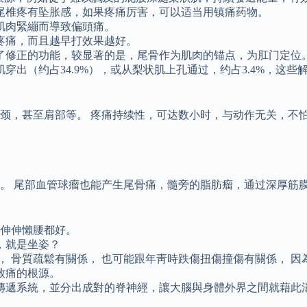
尾椎疼有坠胀感，如果疼痛厉害，可以适当用镇痛药物。
肌肉緊繃而導致偏頭痛。
疼痛，而且越早打效果越好。
了修正的功能，较显著的是，尾骨作为肌肉的锚点，为肛门定位
穿出（约占34.9%），或从梨状肌上孔通过，约占3.4%，这
颈，甚至肩部等。 疼痛持续性，可达数小时，与动作无关，不怕
。 尾部血管球瘤也能产生尾骨痛，髓旁的脂肪瘤，通过深厚筋
。
或伸伸懶腰都好。
，就是坐姿？
， 骨質疏鬆有關係， 也可能跟年靑時跌傷扭傷撞傷有關係， 因
致痛的根源。
傳遞系統，並分出成對的脊神經，讓大腦與身體外界之間就藉此