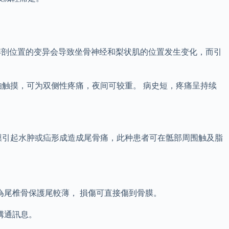
。
些解剖位置的变异会导致坐骨神经和梨状肌的位置发生变化，而引
触摸，可为双侧性疼痛，夜间可较重。 病史短，疼痛呈持续
膜引起水肿或疝形成造成尾骨痛，此种患者可在骶部周围触及脂
為尾椎骨保護尾較薄， 損傷可直接傷到骨膜。
溝通訊息。