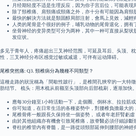
月经期轻度不适是生理反应，因为你子宫后位，可能表现
除了頸椎痛、肩頸痛或頸痛之外，亦十分有可能因為肩頸
最快的解決方法就是類固醇局部注射，會馬上見效，減輕
人类的尾骨是个很好的例子，哺乳动物的尾骨退化，拥有
坐骨神经的变异类型可分为两种，其中一种可直接从梨状肌
发症状。
多见于青年人，疼痛超出三叉神经范围，可延及耳后、头顶、枕
性，三叉神经分布区感觉过敏或减退，可伴有运动障碍。
尾椎突然痛: Q3. 頸椎病分為幾種不同類型？
這種走路的狀況稱為「間歇性跛行」，是椎間孔狹窄的一大特徵
肪结节。 梳头：用木梳从前额至头顶部向后部梳刷，逐渐加快
應每30分鐘至1小時活動一下，走個圈、倒杯水、拉拉筋
你可知道，在日常生活的各種姿勢中，對腰椎負擔最大的
尾椎骨疼一般跟長久保持坐一個姿勢， 或者年老肝腎虧虛
由於其他組織亦有機會引致尾椎痛，故脊醫必須仔細診斷
脊柱的椎管內有脊髓，是一路從頭頸部延伸到腰部的神經