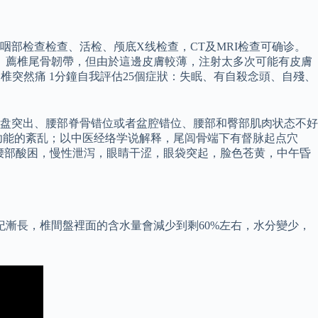
作鼻咽部检查检查、活检、颅底X线检查，CT及MRI检查可确诊。
。 薦椎尾骨韌帶，但由於這邊皮膚較薄，注射太多次可能有皮膚
椎突然痛 1分鐘自我評估25個症狀：失眠、有自殺念頭、自殘、
盘突出、腰部脊骨错位或者盆腔错位、腰部和臀部肌肉状态不好
功能的紊乱；以中医经络学说解释，尾闾骨端下有督脉起点穴
下腰部酸困，慢性泄泻，眼睛干涩，眼袋突起，脸色苍黄，中午昏
紀漸長，椎間盤裡面的含水量會減少到剩60%左右，水分變少，