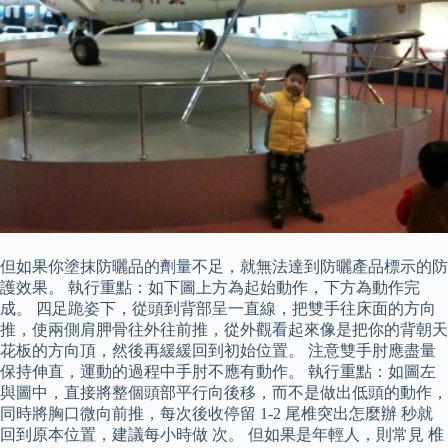
但如果你塗抹防曬品的劑量不足，就無法達到防曬產品標示的防
護效果。 執行重點：如下圖上方為起始動作，下方為動作完
成。 四足跪姿下，從頭到背部呈一直線，把雙手往床面的方向
推，使兩側肩胛骨往外往前推，從外觀看起來像是把你的背朝天
花板的方向頂，然後再緩緩回到初始位置。 注意雙手肘應盡量
保持伸直，運動的過程中手肘不應有動作。 執行重點：如圖左
與圖中，直接將整個頭部平行向後移，而不是做出低頭的動作，
同時將胸口微向前推，每次後收停留 1-2 尾椎突出怎麼辦 秒就
回到原本位置，建議每小時做 次。 但如果是年輕人，則常見 椎