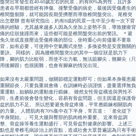
盤突出常發生在40-60歲左右的民眾，約有80%為男性，且許多
患者在早期都曾經有摔傷、撞擊受傷的病史，最後因受傷產生的
椎間盤裂隙，就可能因長期受擠壓而導致椎間盤突出。 尾椎突
出怎麼辦 曾有研究指出，約有8成的民眾一生中至少有一次下背
痛的經驗，尤其越來越多人因為久坐加上姿勢不良，導致腰痠背
痛的症狀接踵而來，這些都可能是椎間盤突出前的警訊。 ＊避
免久坐或直接壓迫受傷疼痛的部位，坐時重心向前儘量不要靠
背，如有必要，可使用中空氣圈式坐墊，多換姿勢是安度難關的
要訣。 同樣的，因為腰椎間盤突出的其中一個症狀是肌力下
降，腳的肌力比較弱，而使不出力氣，無法踮腳尖，翹腳尖（只
用後腳跟）也很困難，也會有腳麻的情況出現。
如果沒有太嚴重問題，做關節穩定運動即可；但如果本身罹患嚴
重關節炎，只要負重就會痛，在訓練時必須謹慎，盡量選擇無負
重運動，如躺臥的運動進行鍛鍊。 雖然女性骨盆構造與男性不
同，生產前後會發生變化，容易有骨盆問題，但主因還是保護骨
盆的肌力不足。 所以想要避免骨盆疼痛，平常應鍛鍊相關肌肉
的力量。 人體肌肉有70%集中在下半身，常言道：「老化從下
半身開始。」可見大腿與臀部的肌肉格外重要。 近來骨盆調
整、骨盆操等養生運動盛行，可見骨盆對健康的影響。 上述三
點也是脊椎毛病診治上的盲點，造成社會大眾普遍認為只有手術