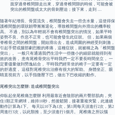
面穿過脊椎間隙走出來，穿過脊椎間隙的時候，可能會被
突出的椎間盤或太大的骨刺壓迫；接下來，走到 …
隨著年紀增長、骨質流失，椎間盤會失去一些含水量，這使得保
護椎間盤的環狀韌帶漸漸退化，導致椎間盤向外滑出的機率較
高。 不過，別以為年輕就不會有椎間盤突出的情況，如果平時
姿勢不良、作息不正常，也可能會發生此症狀。 但，如果兩個
脊椎骨之間的椎間盤，開始滑出去，造成周圍的神經受到刺激，
引起手臂或腿部劇烈般的疼痛，這種症狀，就被稱之為「椎間盤
突出」。 一般只有通過我們生活中一些微小的細節就能得到有
效的改善， 患有尾椎骨突出平時我們一定不要長時間坐立， 一
定要儘量做到勞逸結合， 平時我們經常坐的椅子一定要有一定
的舒適度， 這樣對尾椎突出治療有很大的幫助。 身體坐正、眼
睛直視前方，以手指微壓下巴，做出下巴收縮的動作。
尾椎突出怎麼辦: 造成椎間盤突出
仰臥起坐尾椎痛怎麼辦 利用最靠近會陰部的兩片臀部肌肉，夾
住1顆正常網球，維持10秒，然後鬆開，接著重複夾緊，此連續
動作計算為1下。 每天以10下為1次，第1周每天須進行2次，第2
周進行3次，以此類推，至少須進行1個月。 尾椎痛之所以惱