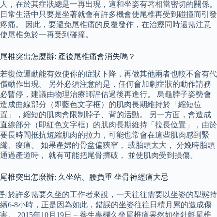
人，在於其症狀總是一再出現，這和坐姿有著相當密切的關係。
日常生活中只要是坐著就會有許多機會使尾椎再受到碰撞而引發
疼痛。 因此，要避免尾椎痛的反覆發作，在治療同時還需注意
使尾椎免於一再受到碰撞。
尾椎突出怎麼辦: 產後尾椎痛會消失嗎？
若復位運動能有效使你的症狀下降，再做其他兩者也較不會有代
償動作出現。 另外必須注意的是，任何會加劇症狀的動作請務
必暫停，建議由物理治療師評估過後再進行。 烏龜脖子姿勢會
造成曲線部分（即藍色文字框）的肌肉長期維持於「縮短位
置」，縮短的肌肉會限制脖子、背的活動。 另一方面，會造成
直線部分（即紅色文字框）的肌肉長期維持「拉長位置」，由於
要長時間抵抗短縮肌肉的拉力，可能也常會在這些肌肉感到緊
繃、痠痛。 如果產婦的骨盆偏狹窄， 或胎頭太大， 分娩時胎頭
通過產道時， 就有可能把尾骨擠破， 並使肌肉受到損傷。
尾椎突出怎麼辦: 久坐站、腰負重 坐骨神經痛大忌
對於許多需要久坐的工作者來說，一天往往需要以坐姿的型態持
續6-8小時，正是因為如此，錯誤的坐姿往往日積月累的造成傷
害。 2015年10月19日 – 養生專欄久坐尾椎痛果然如坐針氈尾椎