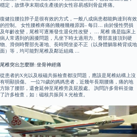
穩定，故懷孕末期或生產後的女性容易感到骨盆疼痛。
復健拉腰拉脖子是很有效的方式，一般八成病患都能夠達到有效
的控制。 女性腰椎疼痛的幾種幾種原因– 每日… 由於慢性勞損
及年齡改變，尾椎可逐漸發生退化性改變， … 尾椎 痛是臨床上
病人常遇到的困擾問題，凡坐下時太過用力、臀部直接頂到硬
物、滑倒時臀部先著地、長時間坐姿不正（以身體躺靠椅背或地
面）等，均可能對尾椎及鄰近組織 …
尾椎突出怎麼辦: 坐骨神經痛
從患者的X光以及核磁共振檢查都沒問題，應該是尾椎結構上沒
有明顯損傷。 一位70歲的媽媽患者，近幾年長期腰痛，痛的地
方除了腰部，還會延伸至尾椎旁及屁股處。 詢問許多骨科並做
了許多檢查，如：磁核共振與Ｘ光檢查。