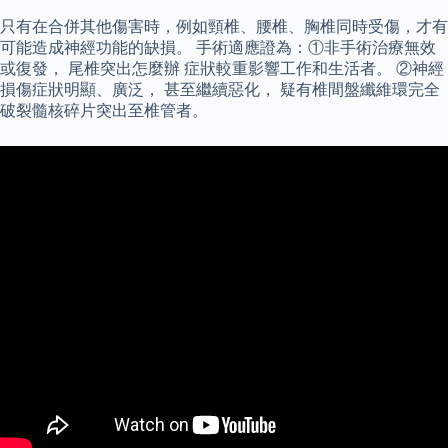
只有在合併其他傷害時，例如頸椎、腰椎、胸椎同時受傷，才有
可能造成神經功能的缺損。 手術適應證為：①非手術治療無效
或復發， 尾椎突出怎麼辦 症狀較重影響工作和生活者。 ②神經
損傷症狀明顯、廣泛， 甚至繼續惡化， 疑有椎間盤纖維環完全
破裂髓核碎片突出至椎管者。