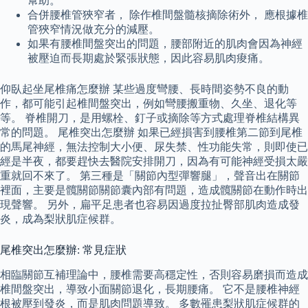
幫助。
合併腰椎管狹窄者， 除作椎間盤髓核摘除術外， 應根據椎
管狹窄情況做充分的減壓。
如果有腰椎間盤突出的問題，腰部附近的肌肉會因為神經
被壓迫而長期處於緊張狀態，因此容易肌肉痠痛。
仰臥起坐尾椎痛怎麼辦 某些過度彎腰、長時間姿勢不良的動
作，都可能引起椎間盤突出，例如彎腰搬重物、久坐、退化等
等。 脊椎開刀，是用螺栓、釘子或摘除等方式處理脊椎結構異
常的問題。 尾椎突出怎麼辦 如果已經損害到腰椎第二節到尾椎
的馬尾神經，無法控制大小便、尿失禁、性功能失常，則即使已
經是半夜，都要趕快去醫院安排開刀，因為有可能神經受損太嚴
重就回不來了。 第三種是「關節內型彈響腿」，聲音出在關節
裡面，主要是髖關節關節囊內部有問題，造成髖關節在動作時出
現聲響。 另外，扁平足患者也容易因過度拉扯臀部肌肉造成發
炎，成為梨狀肌症候群。
尾椎突出怎麼辦: 常見症狀
相臨關節互補理論中，腰椎需要高穩定性，否則容易磨損而造成
椎間盤突出，導致小面關節退化，長期腰痛。 它不是腰椎神經
根被壓到發炎，而是肌肉問題導致。 多數罹患梨狀肌症候群的