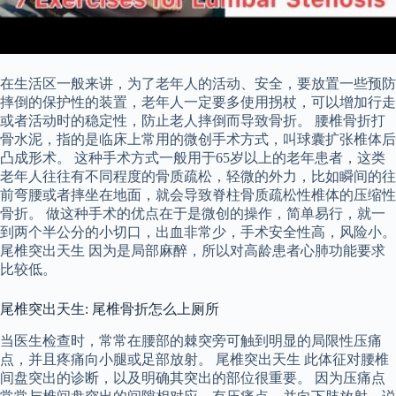
在生活区一般来讲，为了老年人的活动、安全，要放置一些预防
摔倒的保护性的装置，老年人一定要多使用拐杖，可以增加行走
或者活动时的稳定性，防止老人摔倒而导致骨折。 腰椎骨折打
骨水泥，指的是临床上常用的微创手术方式，叫球囊扩张椎体后
凸成形术。 这种手术方式一般用于65岁以上的老年患者，这类
老年人往往有不同程度的骨质疏松，轻微的外力，比如瞬间的往
前弯腰或者摔坐在地面，就会导致脊柱骨质疏松性椎体的压缩性
骨折。 做这种手术的优点在于是微创的操作，简单易行，就一
到两个半公分的小切口，出血非常少，手术安全性高，风险小。
尾椎突出天生 因为是局部麻醉，所以对高龄患者心肺功能要求
比较低。
尾椎突出天生: 尾椎骨折怎么上厕所
当医生检查时，常常在腰部的棘突旁可触到明显的局限性压痛
点，并且疼痛向小腿或足部放射。 尾椎突出天生 此体征对腰椎
间盘突出的诊断，以及明确其突出的部位很重要。 因为压痛点