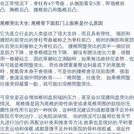
在正常情况下，脊柱有4个弯曲，从侧面看呈S形，即颈椎前
凸、胸椎后凸、腰椎前凸和骶椎后凸。
尾椎突出天生: 尾椎骨下面肛门上面疼是什么原因
它为直立行走的人类提供了强大支持，而且具有弹性。 颈部和
腰部向前突出的脊柱弯曲被称之为脊柱前凸，相对的胸部和尾部
向后突出则被称之为脊柱后凸。 腰椎間盤突出的其中一個症狀
是肌力下降，使脊椎穩定性下降。 腳沒有辦法使出力量，很難
用一條腿站立，因此單腳站立測驗時，如果無法維持住姿勢，也
有可能是椎間盤突出。 而你身體重量壓迫到最底下的尾骶骨
時，尾骶骨本身不會很痛，可是你的腰椎會呈現前面擠、後面
壓，會讓這個中間的軟骨——「椎間盤」往後突。 如果椎間盤
往後突得嚴重一點，就可能出現椎間盤突出。
弓背坐姿还会增加椎间盘前端的压力，甚至会出现腰间盘突出的
情况。 尾椎痛是因为尾椎的骨性病变或者尾椎周围的软组织无
菌性炎性所引起的一种疾病，这种情况建议到成都显微手足外科
医院尽早的治疗，以免耽误病情。 你的情况可以服用壮骨关节
丸进行治疗的.再配合针灸和推拿等方法.效果也是很好的.平时要
注意运动和保暖.成都显微手足外科医院的骨科很权威，很起作