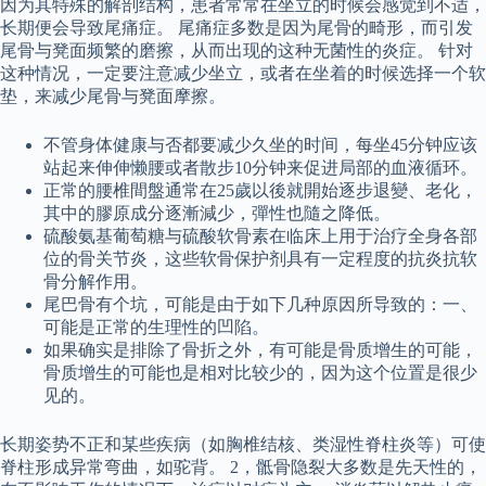
因为其特殊的解剖结构，患者常常在坐立的时候会感觉到不适，
长期便会导致尾痛症。 尾痛症多数是因为尾骨的畸形，而引发
尾骨与凳面频繁的磨擦，从而出现的这种无菌性的炎症。 针对
这种情况，一定要注意减少坐立，或者在坐着的时候选择一个软
垫，来减少尾骨与凳面摩擦。
不管身体健康与否都要减少久坐的时间，每坐45分钟应该
站起来伸伸懒腰或者散步10分钟来促进局部的血液循环。
正常的腰椎間盤通常在25歲以後就開始逐步退變、老化，
其中的膠原成分逐漸減少，彈性也隨之降低。
硫酸氨基葡萄糖与硫酸软骨素在临床上用于治疗全身各部
位的骨关节炎，这些软骨保护剂具有一定程度的抗炎抗软
骨分解作用。
尾巴骨有个坑，可能是由于如下几种原因所导致的：一、
可能是正常的生理性的凹陷。
如果确实是排除了骨折之外，有可能是骨质增生的可能，
骨质增生的可能也是相对比较少的，因为这个位置是很少
见的。
长期姿势不正和某些疾病（如胸椎结核、类湿性脊柱炎等）可使
脊柱形成异常弯曲，如驼背。 2，骶骨隐裂大多数是先天性的，