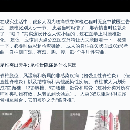
在现实生活中，很多人因为腰痛或在体检过程时无意中被医生告
之：腰椎比别人少一节。 患者当时就懵了，那表情当时也就亮
了，“啥？ ”其实这没什么大惊小怪的，这在医学上叫腰椎骶
化。 建议，应该到大点公立医院外科让大夫亲眼看一下，检查
一下，必要时做彩超检查确诊。 成人的脊柱在矢状面成双s形弯
曲，脊柱侧面观，有颈、胸、腰、骶4个生理性弯曲。
尾椎突出天生: 尾椎骨隐痛是什么原因
脊椎脱位，风湿病和所属的非感染疾病（如强直性脊柱炎）（僵
直性脊椎炎）以及结核病和其他感染性疾病。 脊柱被人为划分
成7節頸椎、12節胸椎、5節腰椎、骶骨和尾骨（这种分类对所有
哺乳类动物有效，从老鼠到长颈鹿）。 人类的5块骶骨和4块尾
骨相互融合，它们被称之为“假脊椎”。