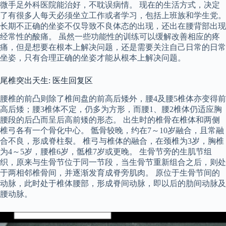
微手足外科医院能治好，不耽误病情。 现在的生活方式，决定
了有很多人每天必须坐立工作或者学习，包括上班族和学生党。
长期不正确的坐姿不仅导致不良体态的出现，还出在腰背部出现
经常性的酸痛。 虽然一些功能性的训练可以缓解改善相应的疼
痛，但是想要在根本上解决问题，还是需要关注自己日常的日常
坐姿，只有合理正确的坐姿才能从根本上解决问题。
尾椎突出天生: 医生回复区
腰椎的前凸则除了椎间盘的前高后矮外，腰4及腰5椎体亦变得前
高后矮；腰3椎体不定，仍多为方形，而腰1、腰2椎体仍适应胸
腰段的后凸而呈后高前矮的形态。 出生时的椎骨在椎体和两侧
椎弓各有一个骨化中心。 骶骨较晚，约在7～10岁融合，且常融
合不良，形成脊柱裂。 椎弓与椎体的融合，在颈椎为3岁，胸椎
为4～5岁，腰椎6岁，骶椎7岁或更晚。 生骨节旁的生肌节组
织，原来与生骨节位于同一节段，当生骨节重新组合之后，则处
于两相邻椎骨间，并逐渐发育成脊旁肌肉。 原位于生骨节间的
动脉，此时处于椎体腰部，形成脊间动脉，即以后的肋间动脉及
腰动脉。