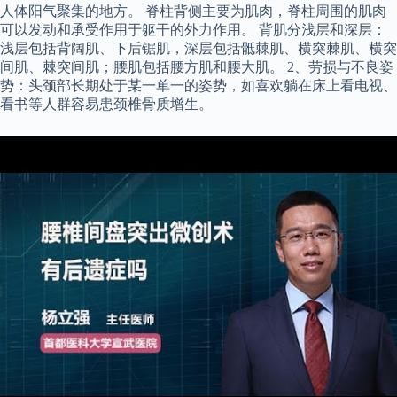
人体阳气聚集的地方。 脊柱背侧主要为肌肉，脊柱周围的肌肉
可以发动和承受作用于躯干的外力作用。 背肌分浅层和深层：
浅层包括背阔肌、下后锯肌，深层包括骶棘肌、横突棘肌、横突
间肌、棘突间肌；腰肌包括腰方肌和腰大肌。 2、劳损与不良姿
势：头颈部长期处于某一单一的姿势，如喜欢躺在床上看电视、
看书等人群容易患颈椎骨质增生。