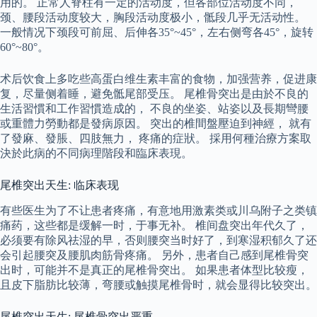
用的。 正常人脊柱有一定的活动度，但各部位活动度不同，
颈、腰段活动度较大，胸段活动度极小，骶段几乎无活动性。
一般情况下颈段可前屈、后伸各35°~45°，左右侧弯各45°，旋转
60°~80°。
术后饮食上多吃些高蛋白维生素丰富的食物，加强营养，促进康
复，尽量侧着睡，避免骶尾部受压。 尾椎骨突出是由於不良的
生活習慣和工作習慣造成的， 不良的坐姿、站姿以及長期彎腰
或重體力勞動都是發病原因。 突出的椎間盤壓迫到神經， 就有
了發麻、發脹、四肢無力， 疼痛的症狀。 採用何種治療方案取
決於此病的不同病理階段和臨床表現。
尾椎突出天生: 临床表现
有些医生为了不让患者疼痛，有意地用激素类或川乌附子之类镇
痛药，这些都是缓解一时，于事无补。 椎间盘突出年代久了，
必须要有除风祛湿的早，否则腰突当时好了，到寒湿积郁久了还
会引起腰突及腰肌肉筋骨疼痛。 另外，患者自己感到尾椎骨突
出时，可能并不是真正的尾椎骨突出。 如果患者体型比较瘦，
且皮下脂肪比较薄，弯腰或触摸尾椎骨时，就会显得比较突出。
尾椎突出天生: 尾椎骨突出严重