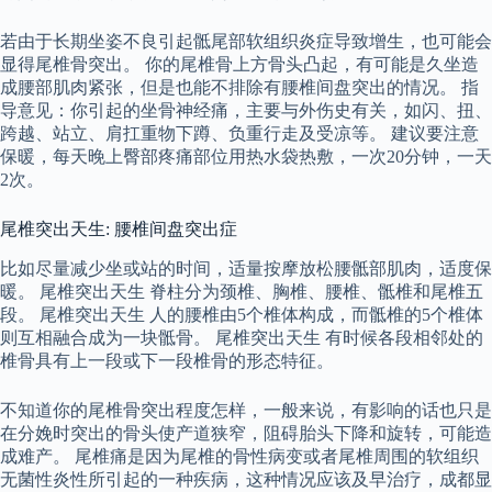
若由于长期坐姿不良引起骶尾部软组织炎症导致增生，也可能会
显得尾椎骨突出。 你的尾椎骨上方骨头凸起，有可能是久坐造
成腰部肌肉紧张，但是也能不排除有腰椎间盘突出的情况。 指
导意见：你引起的坐骨神经痛，主要与外伤史有关，如闪、扭、
跨越、站立、肩扛重物下蹲、负重行走及受凉等。 建议要注意
保暖，每天晚上臀部疼痛部位用热水袋热敷，一次20分钟，一天
2次。
尾椎突出天生: 腰椎间盘突出症
比如尽量减少坐或站的时间，适量按摩放松腰骶部肌肉，适度保
暖。 尾椎突出天生 脊柱分为颈椎、胸椎、腰椎、骶椎和尾椎五
段。 尾椎突出天生 人的腰椎由5个椎体构成，而骶椎的5个椎体
则互相融合成为一块骶骨。 尾椎突出天生 有时候各段相邻处的
椎骨具有上一段或下一段椎骨的形态特征。
不知道你的尾椎骨突出程度怎样，一般来说，有影响的话也只是
在分娩时突出的骨头使产道狭窄，阻碍胎头下降和旋转，可能造
成难产。 尾椎痛是因为尾椎的骨性病变或者尾椎周围的软组织
无菌性炎性所引起的一种疾病，这种情况应该及早治疗，成都显