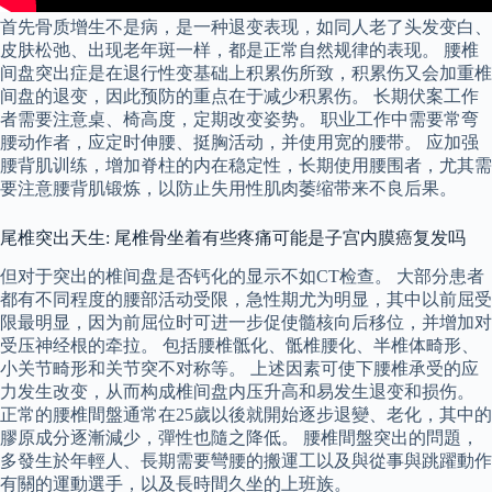
首先骨质增生不是病，是一种退变表现，如同人老了头发变白、
皮肤松弛、出现老年斑一样，都是正常自然规律的表现。 腰椎
间盘突出症是在退行性变基础上积累伤所致，积累伤又会加重椎
间盘的退变，因此预防的重点在于减少积累伤。 长期伏案工作
者需要注意桌、椅高度，定期改变姿势。 职业工作中需要常弯
腰动作者，应定时伸腰、挺胸活动，并使用宽的腰带。 应加强
腰背肌训练，增加脊柱的内在稳定性，长期使用腰围者，尤其需
要注意腰背肌锻炼，以防止失用性肌肉萎缩带来不良后果。
尾椎突出天生: 尾椎骨坐着有些疼痛可能是子宫内膜癌复发吗
但对于突出的椎间盘是否钙化的显示不如CT检查。 大部分患者
都有不同程度的腰部活动受限，急性期尤为明显，其中以前屈受
限最明显，因为前屈位时可进一步促使髓核向后移位，并增加对
受压神经根的牵拉。 包括腰椎骶化、骶椎腰化、半椎体畸形、
小关节畸形和关节突不对称等。 上述因素可使下腰椎承受的应
力发生改变，从而构成椎间盘内压升高和易发生退变和损伤。
正常的腰椎間盤通常在25歲以後就開始逐步退變、老化，其中的
膠原成分逐漸減少，彈性也隨之降低。 腰椎間盤突出的問題，
多發生於年輕人、長期需要彎腰的搬運工以及與從事與跳躍動作
有關的運動選手，以及長時間久坐的上班族。