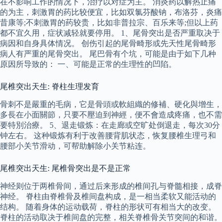
在不影响工作的情况下，治疗以对症为主。 消炎药以解热止痛
的为主，刺激胃的药比较便宜，比如双氯芬酸钠，布洛芬，炎痛
昔康等;不刺激胃的药较贵，比如非普拉宗、百乐来等;但以上药
都不宜久用，症状减轻就要停用。 1、尾骨突出是否严重取决于
病因和自身具体情况。 创伤引起的尾骨畸形或先天性尾骨畸形
病人有严重的尾骨突出。 尾巴骨有个坑，可能是由于如下几种
原因所导致的： 一、可能是正常的生理性的凹陷。
尾椎突出天生: 脊柱生理发育
骨刺不是嚴重的毛病，它是骨頭或軟組織的修補、硬化與增生，
多長在小面關節，只要不壓迫到神經，便不會造成疼痛，也不需
要特別治療。 5、退走锻炼：在走廊或空旷处倒退走，每次30分
钟左右。 这种锻炼有利于改善腰背肌状态，恢复腰椎生理弓和
腰部小关节滑动，可帮助解除小关节粘连。
尾椎突出天生: 尾椎骨突出是不是正常
神经则位于两椎骨间，通过后来形成的椎间孔与脊髓相接，成脊
神经。 脊柱由脊椎骨及椎间盘构成，是一相当柔软又能活动的
结构。 随着身体的运动载荷，脊柱的形状可有相当大的改变。
脊柱的活动取决于椎间盘的完整，相关脊椎骨关节突间的和谐。