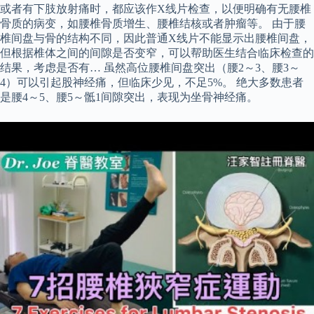
或者有下肢放射痛时，都应该作X线片检查，以便明确有无腰椎
骨质的病变，如腰椎骨质增生、腰椎结核或者肿瘤等。 由于腰
椎间盘与骨的结构不同，因此普通X线片不能显示出腰椎间盘，
但根据椎体之间的间隙是否变窄，可以帮助医生结合临床检查的
结果，考虑是否有… 虽然高位腰椎间盘突出（腰2～3、腰3～
4）可以引起股神经痛，但临床少见，不足5%。 绝大多数患者
是腰4～5、腰5～骶1间隙突出，表现为坐骨神经痛。