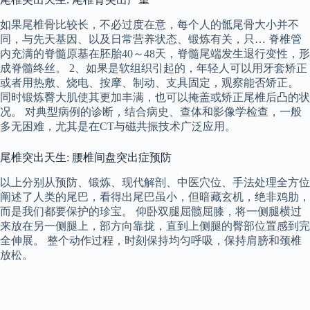
如果尾椎骨比较长，不必过度在意，每个人的骶尾骨大小并不
同，与先天基因、以及日常营养状态、锻炼有关，只… 脊椎管
内充满的脊髓原基在胚胎40～48天，脊髓尾端发生退行变性，形
成脊髓终丝。 2、如果是软组织引起的，年轻人可以用牙套矫正
或者用热敷、烧电、按摩、制动、支具固定，观察能否矫正。
同时锻炼臀大肌使其更加丰满，也可以掩盖或矫正尾椎后凸的状
况。 对典型病例的诊断，结合病史、查体和影像学检查，一般
多无困难，尤其是在CT与磁共振技术广泛应用。
尾椎突出天生: 腰椎间盘突出症预防
以上分别从预防、锻炼、现代解剖、中医穴位、手法处理全方位
阐述了人类的尾巴，看得出尾巴虽小，但暗藏玄机，绝非鸡肋，
而是我们都要保护的珍宝。 仰卧双腿屈髋屈膝，将一侧腿横过
来放在另一侧腿上，部方向靠拢，直到上侧腿的臀部位置感到完
全伸展。 整个动作过程，时刻保持均匀呼吸，保持肩膀和颈椎
放松。