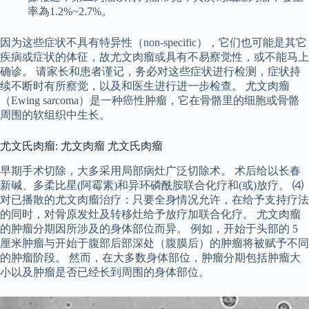
率為1.2%~2.7%。
因为这些症状不具有特异性（non-specific），它们也可能是其它
疾病或症状的体征，故尤文肉瘤或具有不易察觉性，或不能马上
确诊。 请家长和患者谨记，务必对这些症状进行检测，症状持
续不断时有所察觉，以及和医生进行进一步检查。 尤文肉瘤
（Ewing sarcoma）是一种癌性肿瘤，它在骨骼里的细胞或骨骼
周围的软组织中生长。
尤文氏肉瘤: 尤文肉瘤 尤文氏肉瘤
早期手术切除，大多采用局部病灶广泛切除术。 术后给以长春
新碱、多柔比星(阿霉素)和异环磷酰胺联合化疗和(或)放疗。 ⑷
对已播散的尤文肉瘤治疗：只要全身情况允许，在给予支持疗法
的同时，对骨原发灶及转移灶给予放疗加联合化疗。 尤文肉瘤
的肿瘤分期因所涉及的身体部位而异。 例如，开始于头部的 5
厘米肿瘤与开始于腹部后部深处（腹膜后）的肿瘤将被赋予不同
的肿瘤阶段。 然而，在大多数身体部位，肿瘤分期包括肿瘤大
小以及肿瘤是否已经长到周围的身体部位。