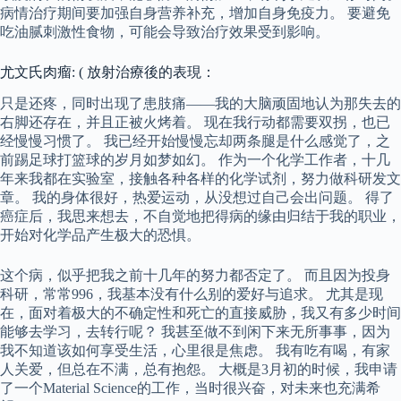
病情治疗期间要加强自身营养补充，增加自身免疫力。 要避免
吃油腻刺激性食物，可能会导致治疗效果受到影响。
尤文氏肉瘤: ( 放射治療後的表現：
只是还疼，同时出现了患肢痛——我的大脑顽固地认为那失去的
右脚还存在，并且正被火烤着。 现在我行动都需要双拐，也已
经慢慢习惯了。 我已经开始慢慢忘却两条腿是什么感觉了，之
前踢足球打篮球的岁月如梦如幻。 作为一个化学工作者，十几
年来我都在实验室，接触各种各样的化学试剂，努力做科研发文
章。 我的身体很好，热爱运动，从没想过自己会出问题。 得了
癌症后，我思来想去，不自觉地把得病的缘由归结于我的职业，
开始对化学品产生极大的恐惧。
这个病，似乎把我之前十几年的努力都否定了。 而且因为投身
科研，常常996，我基本没有什么别的爱好与追求。 尤其是现
在，面对着极大的不确定性和死亡的直接威胁，我又有多少时间
能够去学习，去转行呢？ 我甚至做不到闲下来无所事事，因为
我不知道该如何享受生活，心里很是焦虑。 我有吃有喝，有家
人关爱，但总在不满，总有抱怨。 大概是3月初的时候，我申请
了一个Material Science的工作，当时很兴奋，对未来也充满希