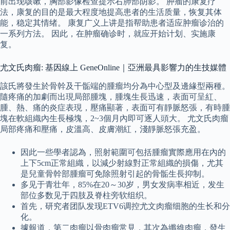
前出现咳嗽，胸部影像检查提示右肺部阴影。 肿瘤的康复疗
法，康复的目的是最大程度地提高患者的生活质量，恢复其体
能，稳定其情绪。 康复广义上讲是指帮助患者适应肿瘤诊治的
一系列方法。 因此，在肿瘤确诊时，就应开始计划、实施康
复。
尤文氏肉瘤: 基因線上 GeneOnline｜亞洲最具影響力的生技媒體
該氏將發生於骨幹及干骺端的腫瘤均分為中心型及邊緣型兩種。
隨疼痛的加劇而出現局部腫塊，腫塊生長迅速，表面可呈紅、
腫、熱、痛的炎症表現，壓痛顯著，表面可有靜脈怒張，有時腫
塊在軟組織內生長極塊，2~3個月內即可逐人頭大。 尤文氏肉瘤
局部疼痛和壓痛，皮溫高、皮膚潮紅，淺靜脈怒張充盈。
因此一些學者認為，照射範圍可包括腫瘤實際應用在內的
上下5cm正常組織，以減少射線對正常組織的損傷，尤其
是兒童骨幹部腫瘤可免除照射引起的骨骺生長抑制。
多见于青壮年，85%在20～30岁，男女发病率相近，发生
部位多数见于四肢及脊柱旁软组织。
首先，研究者团队发现ETV6调控尤文肉瘤细胞的生长和分
化。
據報道，第二肉瘤以骨肉瘤常見，其次為纖維肉瘤，發生