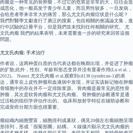
肉瘤是一种常见的骨肿瘤，不过它的危害是非常的大，往往会造
成恶化，他一般高发于青少年儿童，而且男性较多，一旦发病，
会给患者带来非常大的痛苦，那么尤文氏肉瘤症状是什么呢？
我們對醫學文獻進行了廣泛的搜索，包括相關的會議論文集，進
行中試驗的註冊平台，但是我們並未找到任何相關的研究。 尤
文氏肉瘤 我們的結果表明，未來需要進一步的研究來回答這個
問題。
尤文氏肉瘤: 手术治疗
作者说，这两种蛋白质的当代表达都在晚期出现，并促进了肿瘤
的扩散;此外，性别、年龄和形态变异并没有显著作用(Lu et al.，
2012)。 Nunez 尤文氏肉瘤 et al.观察到cd138 (syndecan-1)的表
达，通常在上皮性肿瘤和血液病中发现，并证实该标记物在肿瘤
骨细胞中的存在并不一定排除浆源。 骨肉瘤是最常见的恶性骨
肿瘤，其次是软骨肉瘤和尤文氏肉瘤。 骨肿瘤的诊断通常是通
过活检的组织学评估作出的。 临床和放射学特征在辅助诊断和
完成骨癌分期方面也很重要。
瘤組織內細胞豐富，細胞排列成巢狀，偶見20個左右瘤細胞呈環
形排列，形成「假菊形團」結構。 Ｘ線攝片顯示尤文氏肉瘤的
表現多種多樣，依發生部位不同，表現亦不相同，有時骨幹處可