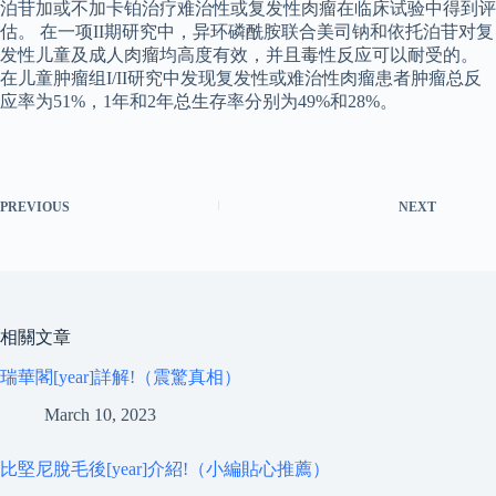
泊苷加或不加卡铂治疗难治性或复发性肉瘤在临床试验中得到评
估。 在一项II期研究中，异环磷酰胺联合美司钠和依托泊苷对复
发性儿童及成人肉瘤均高度有效，并且毒性反应可以耐受的。
在儿童肿瘤组I/II研究中发现复发性或难治性肉瘤患者肿瘤总反
应率为51%，1年和2年总生存率分别为49%和28%。
PREVIOUS
NEXT
相關文章
瑞華閣[year]詳解!（震驚真相）
March 10, 2023
比堅尼脫毛後[year]介紹!（小編貼心推薦）