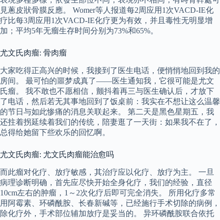
見蔥皮狀骨膜反應。 Womer等人报道每2周应用1次VACD-IE化
疗比每3周应用1次VACD-IE化疗更为有效，并且毒性无明显增
加；平均5年无瘤生存时间分别为73%和65%。
尤文氏肉瘤: 骨肉瘤
大家吃得正高兴的时候，我接到了医生电话，便悄悄地回到我的
房间。 最可怕的噩梦成真了——医生通知我，它很可能是尤文
氏瘤。 我不敢也不愿相信，颤抖着再三与医生确认后，才放下
了电话，然后若无其事地回到了饭桌前：我实在不想让这么温馨
的节日与如此惨痛的消息关联起来。 第二天是黑色星期五，我
还拄着拐延续着我们的传统，陪妻逛了一天街：如果我不在了，
总得给她留下些欢乐的回忆啊。
尤文氏肉瘤: 尤文氏肉瘤能治愈吗
而此瘤对化疗、放疗敏感，其治疗应以化疗、放疗为主。 一旦
病理诊断明确，首先应尽快开始全身化疗，我们的经验，直径
10cm左右的肿瘤，1～2次化疗后即可完全消失。 所用化疗多常
用阿霉素、环磷酰胺、长春新碱等，已经施行手术切除的病例，
除化疗外，手术部位辅加放疗是妥当的。 异环磷酰胺联合依托