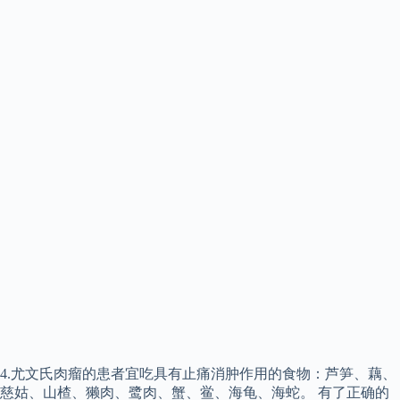
4.尤文氏肉瘤的患者宜吃具有止痛消肿作用的食物：芦笋、藕、
慈姑、山楂、獭肉、鹭肉、蟹、鲎、海龟、海蛇。 有了正确的