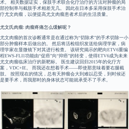
术。 相关数据证实，保肢手术联合化疗治疗的方法对肿瘤的局
部控制率与截肢手术相差无几。 因此在日本多采用保肢手术治
疗尤文肉瘤，以便提高尤文肉瘤患者术后的生活质量。
尤文氏肉瘤: 肉瘤疼痛怎么缓解呢？
尤文肉瘤的首次诊断通常是在通过称为“切除术”的手术切除一小
部分肿瘤样本后做出的。 然后将活检组织发送给病理学家，病
理学家在显微镜下对其进行检查。 该研究揭示的靶向ETV6重编
程EWS-FLI1功能由“促癌”向“抑癌”的转变，使得ETV6成为未来
尤文肉瘤临床治疗的新靶标。 医生建议回归2015年的化疗方
案，VDC+IE。 而我还在想着手术——即使那意味着要右腿截
肢。 按照现在的情况，总有天肿瘤会大到难以忍受，到时候还
是要手术，而我那时的身体状态可能就承受不了手术。