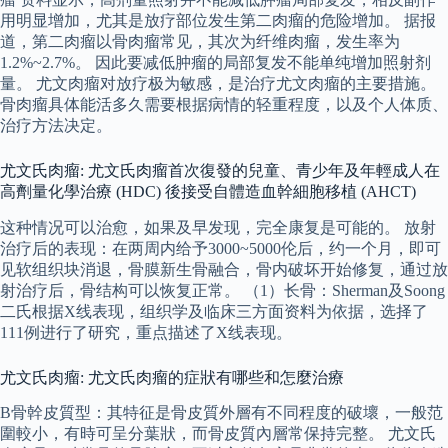
用明显增加，尤其是放疗部位发生第二肉瘤的危险增加。 据报
道，第二肉瘤以骨肉瘤常见，其次为纤维肉瘤，发生率为
1.2%~2.7%。 因此要减低肿瘤的局部复发不能单纯增加照射剂
量。 尤文肉瘤对放疗极为敏感，是治疗尤文肉瘤的主要措施。
骨肉瘤具体能活多久需要根据病情的轻重程度，以及个人体质、
治疗方法决定。
尤文氏肉瘤: 尤文氏肉瘤首次復發的兒童、青少年及年輕成人在
高劑量化學治療 (HDC) 後接受自體造血幹細胞移植 (AHCT)
这种情况可以治愈，如果及早发现，完全康复是可能的。 放射
治疗后的表现：在两周内给予3000~5000伦后，约一个月，即可
见软组织块消退，骨膜新生骨融合，骨内破坏开始修复，通过放
射治疗后，骨结构可以恢复正常。 （1）长骨：Sherman及Soong
二氏根据X线表现，组织学及临床三方面资料为依据，选择了
111例进行了研究，重点描述了X线表现。
尤文氏肉瘤: 尤文氏肉瘤的症狀有哪些和怎麼治療
B骨幹皮質型：其特征是骨皮質外層有不同程度的破壞，一般范
圍較小，有時可呈分葉狀，而骨皮質內層常保持完整。 尤文氏