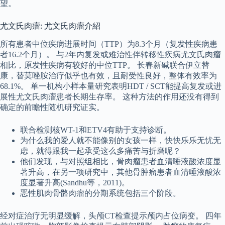
望。
尤文氏肉瘤: 尤文氏肉瘤介紹
所有患者中位疾病进展时间（TTP）为8.3个月（复发性疾病患
者16.2个月）。 与2年内复发或难治性伴转移性疾病尤文氏肉瘤
相比，原发性疾病有较好的中位TTP。 长春新碱联合伊立替
康，替莫唑胺治疗似乎也有效，且耐受性良好，整体有效率为
68.1%。 单一机构小样本量研究表明HDT / SCT能提高复发或进
展性尤文氏肉瘤患者长期生存率。 这种方法的作用还没有得到
确定的前瞻性随机研究证实。
联合检测核WT-1和ETV4有助于支持诊断。
为什么我的爱人就不能像别的女孩一样，快快乐乐无忧无
虑，就得跟我一起承受这么多痛苦与折磨呢？
他们发现，与对照组相比，骨肉瘤患者血清唾液酸浓度显
著升高，在另一项研究中，其他骨肿瘤患者血清唾液酸浓
度显著升高(Sandhu等，2011)。
恶性肌肉骨骼肉瘤的分期系统包括三个阶段。
经对症治疗无明显缓解，头颅CT检查提示颅内占位病变。 四年