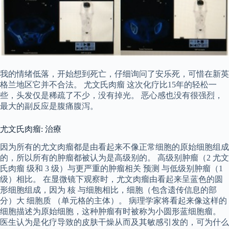
我的情绪低落，开始想到死亡，仔细询问了安乐死，可惜在新英
格兰地区它并不合法。 尤文氏肉瘤 这次化疗比15年的轻松一
些，头发仅是稀疏了不少，没有掉光。 恶心感也没有很强烈，
最大的副反应是腹痛腹泻。
尤文氏肉瘤: 治療
因为所有的尤文肉瘤都是由看起来不像正常细胞的原始细胞组成
的，所以所有的肿瘤都被认为是高级别的。 高级别肿瘤（2 尤文
氏肉瘤 级和 3 级）与更严重的肿瘤相关 预测 与低级别肿瘤（1
级）相比。 在显微镜下观察时，尤文肉瘤由看起来呈蓝色的圆
形细胞组成，因为 核 与细胞相比，细胞（包含遗传信息的部
分）大 细胞质 （单元格的主体）。 病理学家将看起来像这样的
细胞描述为原始细胞，这种肿瘤有时被称为小圆形蓝细胞瘤。
医生认为是化疗导致的皮肤干燥从而及其敏感引发的，可为什么