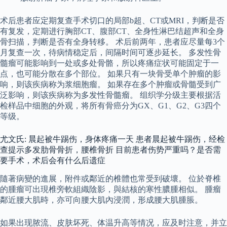
术后患者应定期复查手术切口的局部b超、CT或MRI，判断是否
有复发，定期进行胸部CT、腹部CT、全身性淋巴结超声和全身
骨扫描，判断是否有全身转移。 术后前两年，患者应尽量每3个
月复查一次，待病情稳定后，间隔时间可逐步延长。 多发性骨
髓瘤可能影响到一处或多处骨骼，所以疼痛症状可能固定于一
点，也可能分散在多个部位。 如果只有一块骨受单个肿瘤的影
响，则该疾病称为浆细胞瘤。 如果存在多个肿瘤或骨髓受到广
泛影响，则该疾病称为多发性骨髓瘤。 组织学分级主要根据活
检样品中细胞的外观，将所有骨癌分为GX、G1、G2、G3四个
等级。
尤文氏: 晨起被牛踢伤，身体疼痛一天 患者晨起被牛踢伤，经检
查提示多发肋骨骨折，腰椎骨折 目前患者伤势严重吗？是否需
要手术，术后会有什么后遗症
隨著病變的進展，附件或鄰近的椎體也常受到破壞。 位於脊椎
的腫瘤可出現椎旁軟組織陰影，與結核的寒性膿腫相似。 腫瘤
鄰近腰大肌時，亦可向腰大肌內浸潤，形成腰大肌腫脹。
如果出现脓流、皮肤坏死、体温升高等情况，应及时注意，并立