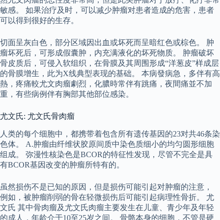
敏感。 如果治疗及时，可以减少肿瘤对患者造成的危害，患者
可以得到很好的生存。
切面呈灰白色，部分区域因出血或坏死而呈暗红色或棕色。 肿
瘤坏死后，可形成假囊肿，内充满液化的坏死物质。 肿瘤破坏
骨皮质后，可侵入软组织，在骨膜及其周围形成“洋葱皮”样成层
的骨膜增生，此为X线典型表现的基础。 本病發病急，多伴有高
熱，疼痛較尤文肉瘤劇烈，化膿時常伴有跳痛，夜間痛並不加
重，有些病例伴有胸部其他部位感染。
尤文氏: 尤文氏骨肉瘤
人类的每个细胞中，都携带着包含所有遗传基因的23对共46条染
色体。 A.肿瘤由纤维状胶原间质中染色质细小的均匀圆形细胞
组成。 弥漫性核染色是BCOR的特征性发现，尽管不完全是具
有BCOR基因改变的肿瘤所特有的。
虽然损伤不是已知的原因，但是损伤可能引起对肿瘤的注意，
例如，被肿瘤削弱的骨在轻微损伤后可能引起病理性骨折。 尤
文氏 其中骨肉瘤及尤文氏肉瘤主要发生在儿童、青少年及年轻
的成人，年龄介于10至25岁之间。 骨骼本身的细胞，不管是硬