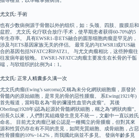
描等檢查，以準確掌握病情。
尤文氏: 手術
也有少数病例源于骨骼以外的组织，如：头颈、四肢、腹膜后和
盆腔。 尤文氏 化疗联合放疗/手术，使早期患者获得60-70%的5
年生存率。 具有EWSR1-非ETS融合的圆形细胞肉瘤是罕见的，
涉及与ETS基因家族无关的伴侣。 最常见的与EWSR1或FUS融
合的基因包括NFATC2和PATZ1。 与尤文肉瘤相比，这些肿瘤往
往发病年龄较晚。 EWSR1-NFATC2肉瘤主要发生在长骨的干骺
端，与软组织的比例为4：1。
尤文氏: 正常人精囊多久满一次
尤文氏肉瘤(Ewing’s sarcoma)又稱為未分化網狀細胞瘤，原發於
骨髓內的原始細胞，是常見的骨的惡性腫瘤。 系Ewing(1921年)
首先報道，當時取名為“骨的彌漫性血管內皮瘤”。 其後
Oberling(1928年)認為起源於骨髓網狀細胞，稱之為“網狀肉瘤”。
但長久以來，人們對其組織發生意見不統一，文獻中一直以姓氏
命名。 目前尤文肉瘤已被公認是一種獨立的骨腫瘤，但對其來
源和性質仍存在有不同的意見，如間充質細胞、成骨細胞，占惡
性骨腫瘤的10%~14.2%，而我國此病並不多見。 發病年齡多見