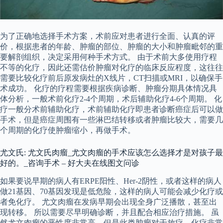
为了正确地选择手术方案，术前应对患者进行全面、认真的评
价，根据患者的年龄、肿瘤的部位、肿瘤的大小和肿瘤毗邻的重
要解剖组织，决定采用何种手术方式。 由于术前大多使用疗程
不等的化疗，因此还需估价肿瘤对化疗的临床反应程度，这往往
需要比较化疗前后原发病灶的X线片，CT扫描或MRI，以确保手
术成功。 化疗的疗程需要根据疾病诊断、肿瘤分期具体情况具
体分析，一般术前化疗2-4个周期，术后辅助化疗4-6个周期。 化
疗一般分术前辅助化疗，术前辅助化疗即患者诊断癌症后可以做
手术，但是癌症周围有一些淋巴结转移或者肿瘤比较大，需要几
个周期的化疗使肿瘤缩小，再做手术。
尤文氏: 尤文氏肉瘤_尤文肉瘤的手术应该怎么选择才是对孩子最
好的。_咨询手术 – 好大夫在线图文问诊
如果要说早期的病人有ERPE阳性、Her-2阴性，或者这样的病人
做21基因、70基因发现是低危险，这样的病人可能会减少化疗或
者免化疗。 尤文肉瘤在发病早期会出现全身广泛播散，甚至出
现转移。 所以需要尽早明确诊断，并且配合相应治疗措施。 虽
然尤文肉瘤的恶性度非常高，但是此类肿瘤对于放疗、化疗非常