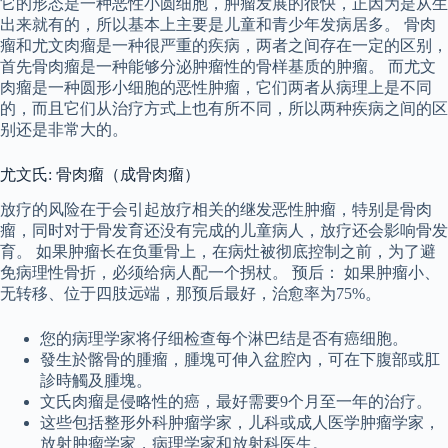
它的形态是一种恶性小圆细胞，肿瘤发展的很快，正因为是从生
出来就有的，所以基本上主要是儿童和青少年发病居多。 骨肉
瘤和尤文肉瘤是一种很严重的疾病，两者之间存在一定的区别，
首先骨肉瘤是一种能够分泌肿瘤性的骨样基质的肿瘤。 而尤文
肉瘤是一种圆形小细胞的恶性肿瘤，它们两者从病理上是不同
的，而且它们从治疗方式上也有所不同，所以两种疾病之间的区
别还是非常大的。
尤文氏: 骨肉瘤（成骨肉瘤）
放疗的风险在于会引起放疗相关的继发恶性肿瘤，特别是骨肉
瘤，同时对于骨发育还没有完成的儿童病人，放疗还会影响骨发
育。 如果肿瘤长在负重骨上，在病灶被彻底控制之前，为了避
免病理性骨折，必须给病人配一个拐杖。 预后： 如果肿瘤小、
无转移、位于四肢远端，那预后最好，治愈率为75%。
您的病理学家将仔细检查每个淋巴结是否有癌细胞。
發生於髂骨的腫瘤，腫塊可伸入盆腔內，可在下腹部或肛
診時觸及腫塊。
文氏肉瘤是侵略性的癌，最好需要9个月至一年的治疗。
这些包括整形外科肿瘤学家，儿科或成人医学肿瘤学家，
放射肿瘤学家，病理学家和放射科医生。