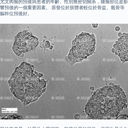
尤文肉瘤的預後與患者的年齡、性別無密切關系，腫瘤部位是影
響預後的一個重要因素。 原發位於肢體者較位於骨盆、骶骨等
軀幹位預後好。