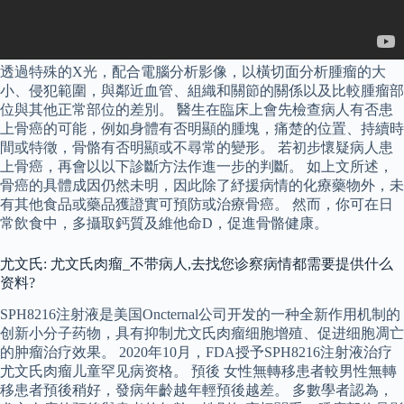
透過特殊的X光，配合電腦分析影像，以橫切面分析腫瘤的大
小、侵犯範圍，與鄰近血管、組織和關節的關係以及比較腫瘤部
位與其他正常部位的差別。 醫生在臨床上會先檢查病人有否患
上骨癌的可能，例如身體有否明顯的腫塊，痛楚的位置、持續時
間或特徵，骨骼有否明顯或不尋常的變形。 若初步懷疑病人患
上骨癌，再會以以下診斷方法作進一步的判斷。 如上文所述，
骨癌的具體成因仍然未明，因此除了紓援病情的化療藥物外，未
有其他食品或藥品獲證實可預防或治療骨癌。 然而，你可在日
常飲食中，多攝取鈣質及維他命D，促進骨骼健康。
尤文氏: 尤文氏肉瘤_不带病人,去找您诊察病情都需要提供什么
资料?
SPH8216注射液是美国Oncternal公司开发的一种全新作用机制的
创新小分子药物，具有抑制尤文氏肉瘤细胞增殖、促进细胞凋亡
的肿瘤治疗效果。 2020年10月，FDA授予SPH8216注射液治疗
尤文氏肉瘤儿童罕见病资格。 預後 女性無轉移患者較男性無轉
移患者預後稍好，發病年齡越年輕預後越差。 多數學者認為，