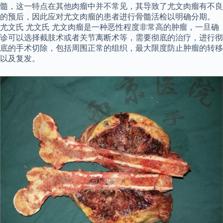
髓，这一特点在其他肉瘤中并不常见，其导致了尤文肉瘤有不良
的预后，因此应对尤文肉瘤的患者进行骨髓活检以明确分期。
尤文氏 尤文氏 尤文肉瘤是一种恶性程度非常高的肿瘤，一旦确
诊可以选择截肢术或者关节离断术等，需要彻底的治疗，进行彻
底的手术切除，包括周围正常的组织，最大限度防止肿瘤的转移
以及复发。