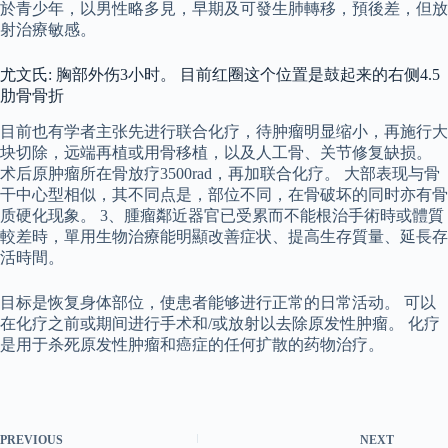
於青少年，以男性略多見，早期及可發生肺轉移，預後差，但放
射治療敏感。
尤文氏: 胸部外伤3小时。 目前红圈这个位置是鼓起来的右侧4.5
肋骨骨折
目前也有学者主张先进行联合化疗，待肿瘤明显缩小，再施行大
块切除，远端再植或用骨移植，以及人工骨、关节修复缺损。
术后原肿瘤所在骨放疗3500rad，再加联合化疗。 大部表现与骨
干中心型相似，其不同点是，部位不同，在骨破坏的同时亦有骨
质硬化现象。 3、腫瘤鄰近器官已受累而不能根治手術時或體質
較差時，單用生物治療能明顯改善症状、提高生存質量、延長存
活時間。
目标是恢复身体部位，使患者能够进行正常的日常活动。 可以
在化疗之前或期间进行手术和/或放射以去除原发性肿瘤。 化疗
是用于杀死原发性肿瘤和癌症的任何扩散的药物治疗。
PREVIOUS
NEXT