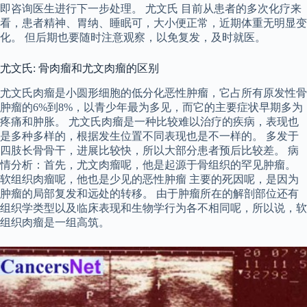
即咨询医生进行下一步处理。 尤文氏 目前从患者的多次化疗来
看，患者精神、胃纳、睡眠可，大小便正常，近期体重无明显变
化。 但后期也要随时注意观察，以免复发，及时就医。
尤文氏: 骨肉瘤和尤文肉瘤的区别
尤文氏肉瘤是小圆形细胞的低分化恶性肿瘤，它占所有原发性骨
肿瘤的6%到8%，以青少年最为多见，而它的主要症状早期多为
疼痛和肿胀。 尤文氏肉瘤是一种比较难以治疗的疾病，表现也
是多种多样的，根据发生位置不同表现也是不一样的。 多发于
四肢长骨骨干，进展比较快，所以大部分患者预后比较差。 病
情分析：首先，尤文肉瘤呢，他是起源于骨组织的罕见肿瘤。
软组织肉瘤呢，他也是少见的恶性肿瘤 主要的死因呢，是因为
肿瘤的局部复发和远处的转移。 由于肿瘤所在的解剖部位还有
组织学类型以及临床表现和生物学行为各不相同呢，所以说，软
组织肉瘤是一组高筑。