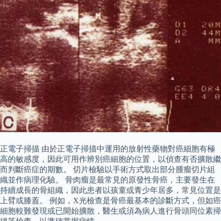
正電子掃描 由於正電子掃描中運用的放射性藥物對癌細胞有極
高的敏感度，因此可用作辨別癌細胞的位置，以偵查有否擴散繼
而判斷癌症的期數。 切片檢驗以手術方式取出部分腫瘤切片組
織並作病理化驗。 骨肉瘤是最常見的原發性骨癌，主要發生在
持續成長的骨組織，因此患者以孩童或青少年居多，常見位置是
上臂或膝蓋。 例如，X光檢查是骨癌最基本的診斷方式，但如癌
細胞較難發現或已開始擴散，醫生或須為病人進行骨頭同位素掃