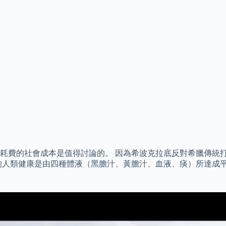
耗費的社會成本是值得討論的。 因為希波克拉底反對希臘傳統
的人類健康是由四種體液（黑膽汁、黃膽汁、血液、痰）所達成平