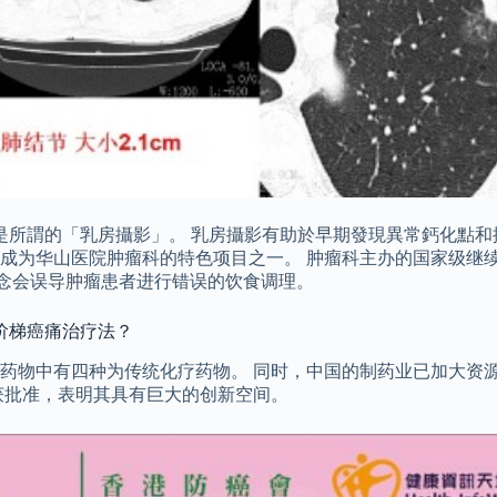
是所謂的「乳房攝影」。 乳房攝影有助於早期發現異常鈣化點和
成为华山医院肿瘤科的特色项目之一。 肿瘤科主办的国家级继续
观念会误导肿瘤患者进行错误的饮食调理。
阶梯癌痛治疗法？
药物中有四种为传统化疗药物。 同时，中国的制药业已加大资
前获批准，表明其具有巨大的创新空间。