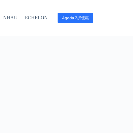
NHAU
ECHELON
Agoda 7折優惠