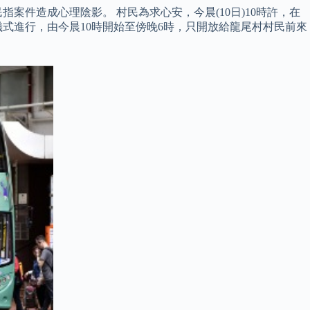
件造成心理陰影。 村民為求心安，今晨(10日)10時許，在
式進行，由今晨10時開始至傍晚6時，只開放給龍尾村村民前來