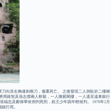
童軍刀向其右胸連刺兩刀，傷重死亡。 之後發現二人倒臥於二樓梯
流氓將周維智及張志傑兩人斬殺，一人陳屍閣樓，一人逃至遠東銀行
張福忠及鄺偉華依例判死刑，姓王少年因年輕候判。 1970年2月
用鐵鎚打死。