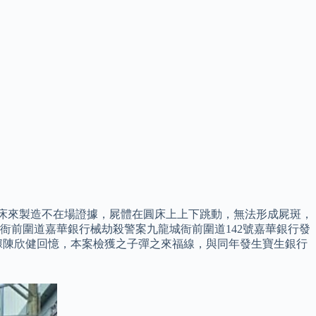
動圓床來製造不在場證據，屍體在圓床上上下跳動，無法形成屍斑，
27日衙前圍道嘉華銀行械劫殺警案九龍城衙前圍道142號嘉華銀行發
 據陳欣健回憶，本案檢獲之子彈之來福線，與同年發生寶生銀行