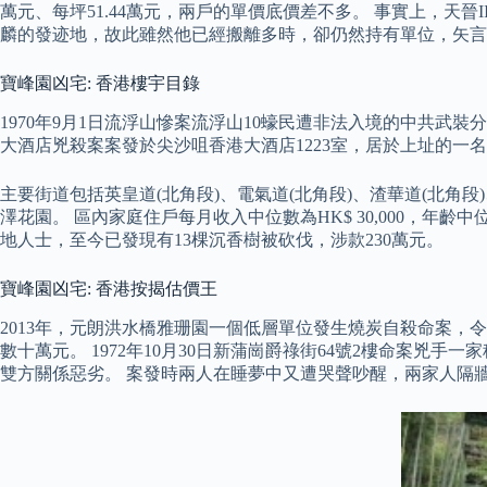
萬元、每坪51.44萬元，兩戶的單價底價差不多。 事實上，天晉
麟的發迹地，故此雖然他已經搬離多時，卻仍然持有單位，矢言
寶峰園凶宅: 香港樓宇目錄
1970年9月1日流浮山慘案流浮山10蠔民遭非法入境的中共武裝
大酒店兇殺案案發於尖沙咀香港大酒店1223室，居於上址的一名澳
主要街道包括英皇道(北角段)、電氣道(北角段)、渣華道(北角段)
澤花園。 區內家庭住戶每月收入中位數為HK$ 30,000，年
地人士，至今已發現有13棵沉香樹被砍伐，涉款230萬元。
寶峰園凶宅: 香港按揭估價王
2013年，元朗洪水橋雅珊園一個低層單位發生燒炭自殺命案
數十萬元。 1972年10月30日新蒲崗爵祿街64號2樓命案
雙方關係惡劣。 案發時兩人在睡夢中又遭哭聲吵醒，兩家人隔