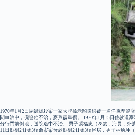
1970年1月2日廟街刼殺案一家大牌檔老闆陳錦被一名任職理
間血泊中，倪譽銓不治，麥燕霞重傷。 1970年1月15日佐
分行門前倒地，送院途中不治。 男子張福忠（28歲，海員，外號
11日廟街241號3樓命案案發於廟街241號3樓尾房，男子林炳