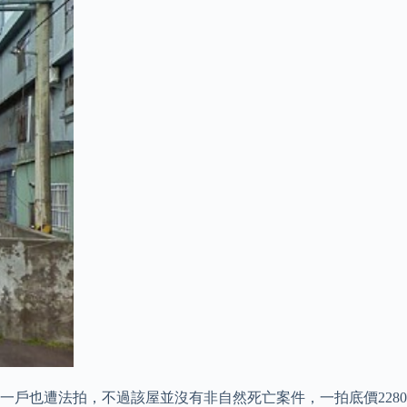
另一戶也遭法拍，不過該屋並沒有非自然死亡案件，一拍底價2280