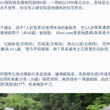
IIIA期同座高層相同面積B室，一周前以1090萬元沽出，意味是
永不放售，但沒有人確切知道他擁有的住宅所在。
分子擄走，其中7人於英界后海灣水域內被殺害，另3人於華界遭禁錮
洲籍男子（約40歲）被刺殺。 Hkea.com(香港地產網)為香
、七姊妹道(北角段)、百福道(北角段)、炮台山道(北角段)。 另
齡中位數為 43.1歲。 警方早前接報，南丫島多處有土沉香遭非法
，令同層單位無法獲銀行承造按揭，據傳媒報道，有新婚夫婦2年
兇手一家租用死者麥少濤（28歲）隔壁房間，兩房僅有一薄牆相隔
牆對罵變成打鬥，死者胸部中刀。