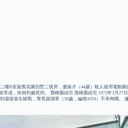
11號二樓B室嘉賓花園別墅二號房，盧振才（44歲）殺人後用電
謀殺罪成，依例判處死刑。 寶峰園凶宅 寶峰園凶宅 1973年3月
場後發生槍戰，警長謝淵章（39歲，編號4359）不幸殉職。