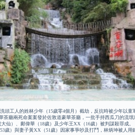
髮店洗頭工人的姓林少年（15歲零4個月）截劫，反抗時被少年以
敦道豪華茶廳兩死命案案發於佐敦道豪華茶廳，一批手持西瓜刀的
大仙）、鄺偉華（18歲）及少年王XX（16歲）被判謀殺罪成。 
坤（53歲）與妻子黃XX（51歲）因家事爭吵及打鬥，林炳坤被人