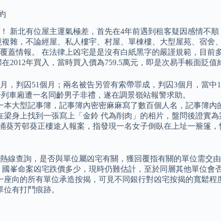
約
！ 新北有位屋主運氣極差，首先在4年前遇到租客疑因感情不
境複雜，不論經屋、私人樓宇、村屋、單棟樓、大型屋苑、宿舍
覆蓋情報。 在法律上凶宅是是沒有白紙黑字的嚴謹規範，目前多
12年買入，當時買入價為759.5萬元，即是次易手帳面貶值約239
月，判囚51個月；兩名被告另管有索帶罪成，判囚3個月，當中1
在一列車廂遭一名同齡男子非禮，遂在調景嶺站報警求助。
一本大型記事簿，記事簿內密密麻麻寫了數百個人名，記事簿內的
在梁身上找到一張寫上「金鈴 代為削肉」的相片，盤問後證實為
門接獲葵涌葵芳邨葵正樓途人報案，指發現一名女子倒臥在上址一簷篷
的服務熱線查詢，是否與單位屬凶宅有關，獲回覆指有關的單位需交
國峯命案凶宅跌價多少，現時仍難估計，至於同層其他單位會否受
一座向的所有單位承造按揭，可見不同銀行對凶宅按揭的寬鬆程度
單位有打鬥痕跡。