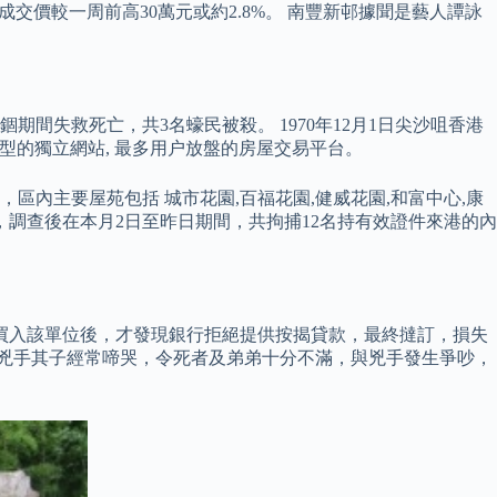
次成交價較一周前高30萬元或約2.8%。 南豐新邨據聞是藝人譚詠
期間失救死亡，共3名蠔民被殺。 1970年12月1日尖沙咀香港
港大型的獨立網站, 最多用户放盤的房屋交易平台。
外，區內主要屋苑包括 城市花園,百福花園,健威花園,和富中心,康
砍伐，調查後在本月2日至昨日期間，共拘捕12名持有效證件來港的內
後買入該單位後，才發現銀行拒絕提供按揭貸款，最終撻訂，損失
，由於兇手其子經常啼哭，令死者及弟弟十分不滿，與兇手發生爭吵，