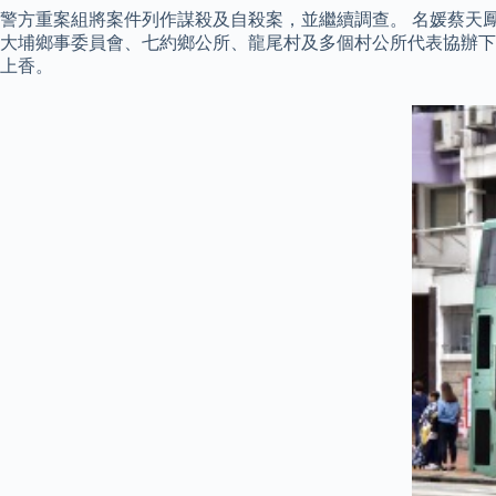
警方重案組將案件列作謀殺及自殺案，並繼續調查。 名媛蔡天鳳
大埔鄉事委員會、七約鄉公所、龍尾村及多個村公所代表協辦下
上香。