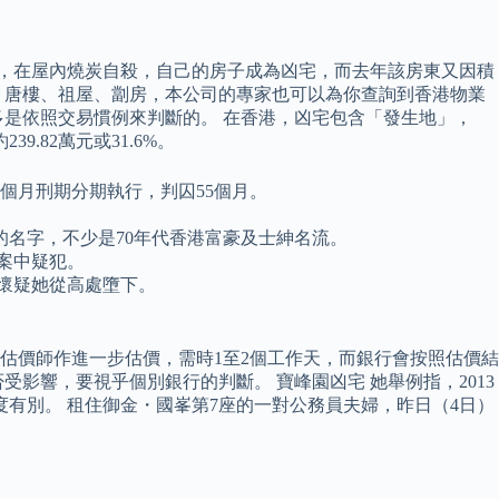
順，在屋內燒炭自殺，自己的房子成為凶宅，而去年該房東又因積
、唐樓、祖屋、劏房，本公司的專家也可以為你查詢到香港物業
是依照交易慣例來判斷的。 在香港，凶宅包含「發生地」，
.82萬元或31.6%。
個月刑期分期執行，判囚55個月。
名字，不少是70年代香港富豪及士紳名流。
案中疑犯。
，懷疑她從高處墮下。
由估價師作進一步估價，需時1至2個工作天，而銀行會按照估價結
影響，要視乎個別銀行的判斷。 寶峰園凶宅 她舉例指，2013
有別。 租住御金・國峯第7座的一對公務員夫婦，昨日（4日）