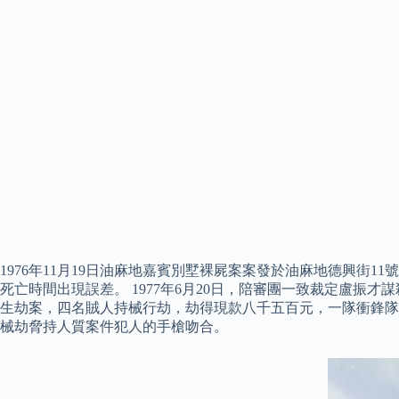
1976年11月19日油麻地嘉賓別墅裸屍案案發於油麻地德興街
死亡時間出現誤差。 1977年6月20日，陪審團一致裁定盧振才
生劫案，四名賊人持械行劫，劫得現款八千五百元，一隊衝鋒隊到
械劫脅持人質案件犯人的手槍吻合。