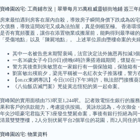
寶峰園凶宅: 工商鋪市況｜翠華每月35萬租威靈頓街地鋪 簽三年
房東最怕遇到房客在屋內自殺，導致房子瞬間身價下跌成為凶宅
欠債務，導致這間凶宅又成為法拍屋，真是倒楣至極。 香港環
是否有寬頻覆蓋，讓你在添置物業或搬屋前，能夠得到最準確的
「受傷地點」以及「陳屍地點」。 上述單位原由墮樓命案的夫婦在20
其中一名被告患末期腎衰竭，法官決定法外施恩再扣減3個
一名36歲女子今日(9日)傍晚6時許乘搭港鐵期間，懷疑
警方其後查到朱敏慧在一家銀行有一個保險箱，保險箱有
劉富敏出殯前夕，梁兆平稱被一名紅衣女子推落樓，警方
【on.cc東網專訊】今日(10日)下午3時許，執法部
《八仙飯店滅門案》兇徒黃志恆犯的第一起命案。
寶峰閣的實用面積由753呎至1,244呎。 記者致電恒生銀行
果和客戶的供款能力，考慮提供按揭。 黃詠欣認為，今次御金・
年尖沙咀豪宅君臨天下3座發生雙屍命案，事後有銀行拒絕為同
清晨雙雙墮樓，2人分別伏屍平台2個單位的花園，而2人同住的
寶峰園凶宅: 物業資料