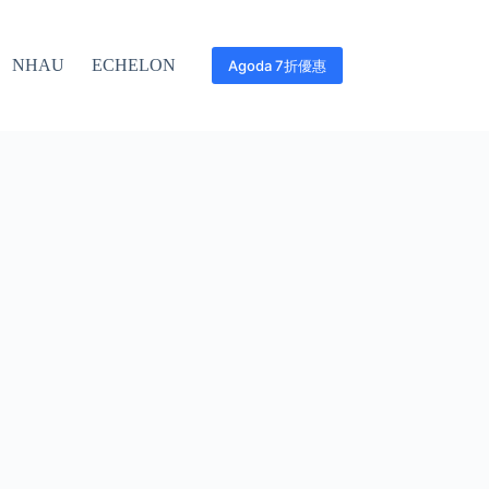
NHAU
ECHELON
Agoda 7折優惠