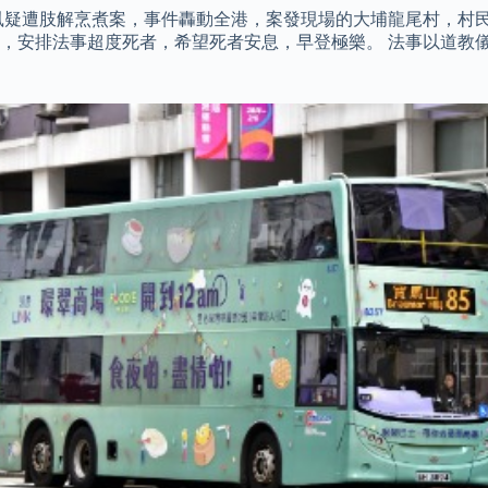
疑遭肢解烹煮案，事件轟動全港，案發現場的大埔龍尾村，村民指案
，安排法事超度死者，希望死者安息，早登極樂。 法事以道教儀