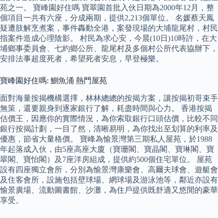
苑之一。 寶峰園好住嗎 寶翠園首批入伙日期為2000年12月，整
個項目一共有六座，分成兩期，提供2,213個單位。 名媛蔡天鳳
疑遭肢解烹煮案，事件轟動全港，案發現場的大埔龍尾村，村民
指案件造成心理陰影。 村民為求心安，今晨(10日)10時許，在大
埔鄉事委員會、七約鄉公所、龍尾村及多個村公所代表協辦下，
安排法事超度死者，希望死者安息，早登極樂。
寶峰園好住嗎: 鰂魚涌 熱門屋苑
面對海量按揭機構選擇，林林總總的按揭方案，讓按揭初哥束手
無策，還要親身到逐家銀行了解，耗盡時間與心力。 香港按揭
估價王，因應你的實際情況，為你索取銀行口頭估價，比較不同
銀行按揭計劃，一目了然，清晰易明，為你找出至划算的利率及
優惠，節省大量格價。 寶峰為愉景灣第三期私人屋苑，於1988
年起落成入伙，由5座高座大廈（寶珊閣、寶晶閣、寶琳閣、寶
翠閣、寶怡閣）及7座洋房組成，提供約500個住宅單位。 屋苑
設有四座獨立會所，分別為愉景灣康樂會、高爾夫球會、遊艇會
及住客會所，設施包括壁球場、網球場及游泳池等，鄰近亦設有
愉景廣場、流動圖書館、沙灘，為住戶提供既舒適又悠閒的豪華
享受。