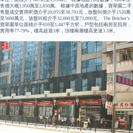
售價大概1,950萬至2,850萬。 根據中原地產的數據，寶翠園二手
售盤成交實用呎價介乎20,055至38,701元，放盤叫價介乎1520萬
至5600萬元，放盤叫租介乎32,000元至71,000元。 The Belcher’s
寶翠園單位面積介乎659至1,447平方呎，戶型包括兩房至四房，
實用率77-79%，樓高超過3米，頂樓兩層樓高更達3.3米。