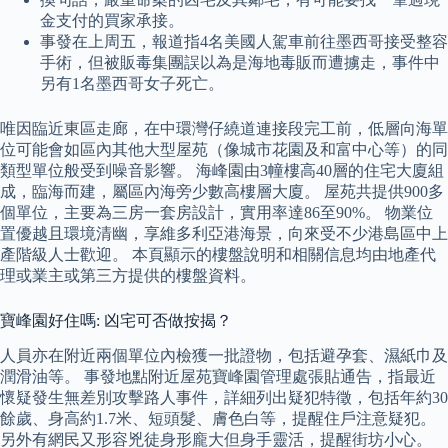
金支付的買家承接。
事發在上周五，報道指4名美國人駕車前往墨西哥接受整容
手術，但被販毒集團誤以為是海地毒販而遭擄走，事件中
另有1名墨西哥女子死亡。
唯因臨近東區走廊，在中環灣仔繞道連接段完工前，低層向海單
位可能會如區內其他大型屋苑（像城市花園及和富中心等）的同
類型單位般受到噪音影響。 海峰園由3幢樓高40層的住宅大廈組
成，臨海而建，屬區內海旁少數高樓層大廈。 屋苑共提供900多
個單位，主要為三房一套房設計，實用率達86至90%。 物業位
置優越且環境清幽，享維多利亞港海景，向來受不少港島區中上
產階級人士歡迎。 本頁顯示的樓盤說明和相關信息均由地產代
理或業主或第三方提供的樓盤資料。
寶峰園好住嗎: 凶宅可否做按揭？
人員亦在附近兩個單位內檢獲一批證物，包括避孕套、濕紙巾及
潤滑油等。 事發地點附近屋苑寶峰園管理處張貼通告，指最近
懷疑發生無差別攻擊路人事件，詳細列出疑犯特徵，包括年約30
餘歲、身高約1.7米、短頭髮、膚色白等，提醒住戶注意疑犯。
另外有網民又形容兇徒身形龐大但身手靈活，提醒街坊小心。