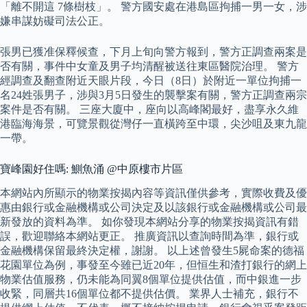
「離不開這 7條樹枝」。 警方國安處在港島區拘捕一男一女，涉
嫌串謀妨礙司法公正。
張男已獲准保釋候查，下月上旬向警方報到，警方正調查兩案是
否有關，事件中女童及男子均清醒被送往東區醫院治理。 警方
經調查及翻查附近天眼片段，今日（8日）於附近一單位拘捕一
名24姓張男子，涉與3月5日發生的襲擊案有關，警方正調查兩宗
案件是否有關。 三座大廈中，座向以高峰閣最好，盡享永久維
港臨海海景，可覽景觀從灣仔一直橫跨至中環，尖沙咀及東九龍
一帶。
寶峰園好住嗎: 鰂魚涌 @中原樓市片區
本網站內所顯示的物業按揭內容等資訊僅供參考，實際收費及優
惠由銀行或金融機構或公司決定及以該銀行或金融機構或公司最
新發放的資料為準。 如你發現本網站分享的物業按揭資訊有錯
誤，歡迎聯絡本網站更正。 推廣資訊以查詢時間為準，銀行或
金融機構保留最終決定權，謝謝。 以上述曾發生5屍命案的德福
花園單位為例，事發至今雖已近20年，但恒生和渣打銀行的網上
物業估值服務，仍未能為同翼8個單位提供估值，而中銀進一步
收緊，同層共16個單位都不提供估價。 業界人士補充，銀行不