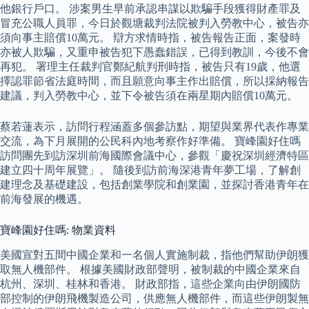
他銀行戶口。 涉案男生早前承認串謀以欺騙手段獲得財產罪及
冒充公職人員罪，今日於觀塘裁判法院被判入勞教中心，被告亦
須向事主賠償10萬元。 辯方求情時指，被告報告正面，案發時
亦被人欺騙，又重申被告犯下愚蠢錯誤，已得到教訓，今後不會
再犯。 署理主任裁判官鄭紀航判刑時指，被告只有19歲，他選
擇認罪節省法庭時間，而且願意向事主作出賠償，所以採納報告
建議，判入勞教中心，並下令被告須在兩星期內賠償10萬元。
蔡若蓮表示，訪問行程涵蓋多個參訪點，期望與業界代表作專業
交流，為下月展開的公民科內地考察作好準備。 寶峰園好住嗎
訪問團先到訪深圳前海國際會議中心，參觀「慶祝深圳經濟特區
建立四十周年展覽」。 隨後到訪前海深港青年夢工場，了解創
建理念及基礎建設，包括創業學院和創業園，並探討香港青年在
前海發展的機遇。
寶峰園好住嗎: 物業資料
美國宣對五間中國企業和一名個人實施制裁，指他們幫助伊朗獲
取無人機部件。 根據美國財政部聲明，被制裁的中國企業來自
杭州、深圳、桂林和香港。 財政部指，這些企業向由伊朗國防
部控制的伊朗飛機製造公司，供應無人機部件，而這些伊朗製無