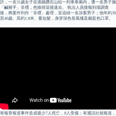
許，一名31歲女子在港鐵鑽石山站一列車車廂內，遭一名男子施
「鹹豬手」非禮，色狼得逞後逃去。 執法人員接報到場調查
後，將案件列作「非禮」處理，並追緝一名涉案男子；他年約30
至40歲、高約1.8米、蓄短髮，身穿深色長風褸及戴藍色口罩。
有報章報道事件造成最少7人死亡，8人受傷；有通訊社就報道，