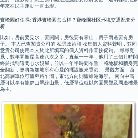
年來在民主運動一直出現。
寶峰園好住嗎: 香港寶峰園怎么样？寶峰園社区环境交通配套分
析
比如，房前要見水，要開闊；房後要有靠山；房子兩邊要有房
子。 本人已查閱貴公司的 私隱政策和 收集個人資料聲明，並同
意貴公司使用本人於此所填寫的個人資料作直接促銷。 尋尋覓
覓，數年間搬屋高達八次之多，直至一一年，他用了三個月時間
終於找到這間心水靚屋，並以一年半時間布置，將地板和牆身完
全翻新，更將新加坡所有心愛的擺設搬來香港。 景觀方面，西
北高層單位可望卑路乍灣，東北方向則望維港海景。 南向中高
層可以享有龍虎山翠綠山景，低層單位就以內園景觀及周邊樓景
為主。