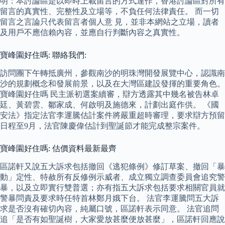
明：本討論區是以即時上載留言的方式運作，香港討論區對所有
留言的真實性、完整性及立場等，不負任何法律責任。 而一切
留言之言論只代表留言者個人意 見，並非本網站之立場，讀者
及用戶不應信賴內容，並應自行判斷內容之真實性。
寶峰園好住嗎: 聯絡我們:
訪問團下午轉抵廣州，參觀南沙的明珠灣開發展覽中心，認識南
沙的規劃概念和發展前景，以及在大灣區建設發揮的重要角色。
寶峰園好住嗎 民主派初選案續審，辯方透露其中幾名被告林卓
廷、黃碧雲、鄒家成、何啟明及施德來，計劃出庭作供。 《國
安法》指定法官李運騰估計案件將嚴重超時審理，要求辯方預留
日程至9月，法官陳慶偉估計到聖誕節才能完成整宗案件。
寶峰園好住嗎: 估價資料最新最齊
區諾軒又說五大訴求包括撤回《逃犯條例》修訂草案、撤回「暴
動」定性、特赦所有反修例示威者、成立獨立調查委員會追究警
暴，以及立即實行雙普選；亦有指五大訴求包括要求相關官員就
警暴問責及要求時任特首林鄭月娥下台。 法官李運騰問五大訴
求是否沒有確切內容，純屬口號，區諾軒表示同意。 法官追問
追「是否有如聖誕樹，大家愛放甚麼便放甚麼」，區諾軒回應說