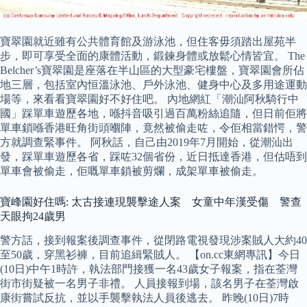
寶翠園就近雖有公共體育館及游泳池，但住客毋須踏出屋苑半
步，即可享受全面的康體活動，鍛鍊身體或放鬆心情皆宜。 The
Belcher’s寶翠園是座落在半山區的大型豪宅樓盤，寶翠園會所佔
地三層，包括室內恒溫泳池、戶外泳池、健身中心及多用途運動
場等，來看看寶翠園好不好住吧。 內地網紅「潮汕阿秋騎行中
國」踩單車遊歷各地，喺抖音吸引過百萬粉絲追隨，但日前佢將
單車鎖喺香港旺角街頭嗰陣，竟然被偷走咗，令佢相當錯愕，警
方就調查緊事件。 阿秋話，自己由2019年7月開始，從潮汕出
發，踩單車遊歷各省，踩咗32個省份，近日抵達香港，但估唔到
單車會被偷走，佢嘅單車鎖被剪爛，成架單車被偷走。
寶峰園好住嗎: 太古接連現襲擊途人案 女童中年漢受傷 警查
天眼拘24歲男
警方話，接到報案後調查事件，從閉路電視發現涉案賊人大約40
至50歲，穿黑衫褲，目前追緝緊賊人。 【on.cc東網專訊】今日
(10日)中午1時許，執法部門接獲一名43歲女子報案，指在荃灣
街市街疑被一名男子非禮。 人員接報到場，該名男子在荃灣啟
康街嘗試反抗，並以手襲擊執法人員後逃去。 昨晚(10日)7時