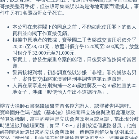
哥接受整容手術，但被販毒集團誤以為是海地毒販而遭擄走，事
件中另有1名墨西哥女子死亡。
本公司在未得閣下的同意之前，不能如此使用閣下的個人
資料並向閣下作直接促銷。
根據中原地產的數據，寶翠園二手售盤成交實用呎價介乎
20,055至38,701元，放盤叫價介乎1520萬至5600萬元，放盤
叫租介乎32,000元至71,000元。
事實上，曾發生嚴重命案的凶宅，日後要承造按揭相當困
難。
警員接報到場，初步調查後以涉嫌「非禮」罪拘捕該名男
子，案件暫交由將軍澳警區刑事調查隊第五隊跟進。
人員在康寧道分別拘捕一名46歲姓蔣及一名50歲姓查的本
地女子，涉嫌「唆使他人作出不道德行為」。
辯方大律師石書銘繼續盤問首名控方證人、認罪被告區諾軒。
寶峰園好住嗎 他說《基本法》詳細闡釋立法會與政府處理財政
預算案機制，當中的精神是立法會與政府互諒互讓，當出現分歧
時透過談判處理問題，如果「35+」計劃按這個思路發展，他曾
經期望過新選出來的立法會與政府，透過談判解決反修例風波。
至於「攬炒派」則主張不斷透過施壓要政府妥協，這兩種看法多