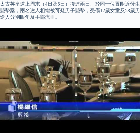
太古英皇道上周末（4日及5日）接連兩日、於同一位置附近發生
襲擊案，兩名途人相繼被可疑男子襲擊，受傷12歲女童及58歲男
途人分別眼角及手部流血。