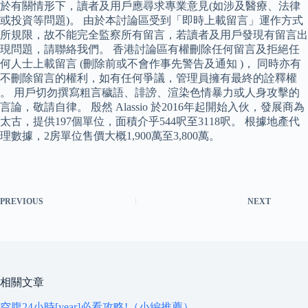
於有關情形下，讀者及用戶應尋求專業意見(如涉及醫療、法律
或投資等問題)。 由於本討論區受到「即時上載留言」運作方式
所規限，故不能完全監察所有留言，若讀者及用戶發現有留言出
現問題，請聯絡我們。 香港討論區有權刪除任何留言及拒絕任
何人士上載留言 (刪除前或不會作事先警告及通知 )， 同時亦有
不刪除留言的權利，如有任何爭議，管理員擁有最終的詮釋權
。 用戶切勿撰寫粗言穢語、誹謗、渲染色情暴力或人身攻擊的
言論，敬請自律。 殷然 Alassio 於2016年起開始入伙，發展商為
太古，提供197個單位，面積介乎544呎至3118呎。 根據地產代
理數據，2房單位售價大概1,900萬至3,800萬。
PREVIOUS
NEXT
相關文章
空腹24小時[year]必看攻略!（小編推薦）