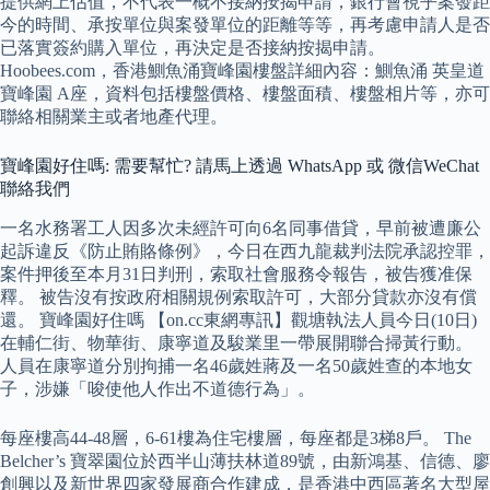
提供網上估值，不代表一概不接納按揭申請，銀行會視乎案發距
今的時間、承按單位與案發單位的距離等等，再考慮申請人是否
已落實簽約購入單位，再決定是否接納按揭申請。
Hoobees.com，香港鰂魚涌寶峰園樓盤詳細內容：鰂魚涌 英皇道
寶峰園 A座，資料包括樓盤價格、樓盤面積、樓盤相片等，亦可
聯絡相關業主或者地產代理。
寶峰園好住嗎: 需要幫忙? 請馬上透過 WhatsApp 或 微信WeChat
聯絡我們
一名水務署工人因多次未經許可向6名同事借貸，早前被遭廉公
起訴違反《防止賄賂條例》，今日在西九龍裁判法院承認控罪，
案件押後至本月31日判刑，索取社會服務令報告，被告獲准保
釋。 被告沒有按政府相關規例索取許可，大部分貸款亦沒有償
還。 寶峰園好住嗎 【on.cc東網專訊】觀塘執法人員今日(10日)
在輔仁街、物華街、康寧道及駿業里一帶展開聯合掃黃行動。
人員在康寧道分別拘捕一名46歲姓蔣及一名50歲姓查的本地女
子，涉嫌「唆使他人作出不道德行為」。
每座樓高44-48層，6-61樓為住宅樓層，每座都是3梯8戶。 The
Belcher’s 寶翠園位於西半山薄扶林道89號，由新鴻基、信德、廖
創興以及新世界四家發展商合作建成，是香港中西區著名大型屋