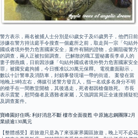
警方表示，兩名被捕人士分別是63歲女子及65歲男子，他們日前
涉嫌在警方持法庭手令搜查一個處所之前，取走與一宗「勾結外
國或者境外勢力危害國家安全」案件有關的證物，企圖阻礙警方
的調查，兩人正被扣留調查。 已解散的職工盟秘書長李卓人的
妻子鄧燕娥，日前因涉嫌「勾結外國或者境外勢力危害國家安全
罪」被國安處拘捕，今日獲准以20萬元保釋。 電視畫面顯示，
數以十計警車及消防車，封鎖事發現場一帶的街道。 案發在當
地晚上9時左右，傳媒引述警方發言人，指一名或多名身分不明
的槍手在一間教堂開槍，其後逃走，死者都因槍傷致死。 市長
表示震驚，慰問傷者及遇難者家屬，又強調當局正全速搜捕疑犯
及調查案件。
寶峰園好住嗎: 利好消息不斷 樓市全面復甦 中原施志鋼團隊2月
業績逾130萬元
【整體感受】若旅遊只是為了來張家界園區旅遊，晚上可不必花