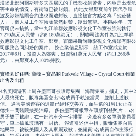
漢堡北部阿爾斯特多夫區居民的手機都收到警告，內容是出現危
害生命的情況，有街道已被封鎖。 內地女星鄭爽前年因代孕風
波及涉嫌陰陽合約逃稅而遭封殺，直接被官方點名為「劣迹藝
人」，個人及工作室帳號依然封禁，復出無望。 事隔兩年，其
官司仍未搞掂，當中九江羊群效應影視文化工作室被強制執行
7,270萬元人民幣（約8,189萬港元），關聯司法案件為九江羊群
效應影視文化工作室、鄭爽、霍爾果斯尚暉影視文化傳媒有限公
司服務合同糾紛的案件。 按企業信息顯示，該工作室成立於
2017年6月，投資人為鄭爽，出資額1萬元人民幣（約11,266港
元），由鄭爽本人100%持股。
寶峰園好住嗎: 寶峰 – 寶晶閣 Parkvale Village – Crystal Court 物業
出售及出租
4名美國遊客上周在墨西哥被販毒集團「海灣集團」擄走，其中2
人最終死亡，販毒集團交出5名成員予執法當局，並附上道歉
信。 遇害美國遊客的遺體已經移交美方，而生還的1男1女正在
德州一間醫院接受治療。 多份墨西哥報章在頭版刊登照片，5名
男子雙手被綁，在一部汽車旁一字排開，旁邊有多名軍裝警員看
守，車上擋風玻璃有一封信。 報道引述信中指，販毒集團向當
地民眾、被殺美國人及其家屬致歉，並譴責5名成員自作主張行
動，缺乏紀律。 事發在上周五，報道指4名美國人駕車前往墨西