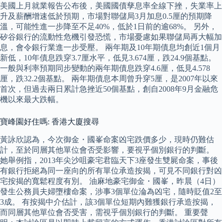
美國上月就業報告公布後，美國國債孳息率全線下挫，失業率上
升及薪酬增速低於預期，市場對聯儲局3月加息0.5厘的預期降
溫，可能性進一步降至不足40%，低於1日前的逾68%。 另外，
矽谷銀行的流動性危機引發恐慌，市場憂慮如果聯儲局再大幅加
息，會令銀行業進一步受壓。 兩年期及10年期債息均創近1個月
新低，10年債息跌穿3.7厘水平，低見3.674厘，跌24.9個基點。
一般與利率預期同步變動的兩年期債息跌穿4.6厘，低見4.578
厘，跌32.2個基點。 兩年期債息本周曾升穿5厘，是2007年以來
首次，但過去兩日累計急挫近50個基點，創自2008年9月金融危
機以來最大跌幅。
寶峰園好住嗎: 香港大廈搜尋
黃詠欣認為，今次御金・國峯命案凶宅跌價多少，現時仍難估
計，至於同層其他單位會否受影響，要視乎個別銀行的判斷。
她舉例指，2013年尖沙咀豪宅君臨天下3座發生雙屍命案，事後
有銀行拒絕為同一座向的所有單位承造按揭，可見不同銀行對凶
宅按揭的寬鬆程度有別。 油麻地豪宅御金・國峯，昨晨（4日）
發生公務員夫婦墮樓命案，涉事3個單位淪為凶宅，隨時貶值2至
3成。 有按揭中介估計，該3個單位短期內難獲銀行承造按揭，
而同層其他單位會否受害，需視乎個別銀行的判斷。 重要聲