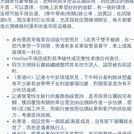
大錢來住豪華飯店，把時間與享受花在園區裡，則此酒店的價格
不貴，可以選擇。 但晚上若希望好好的放鬆，有一個好環境，
這裡可能不很合適。 [華中華南]有關2路公車，說實話，在武陵
源6天，我沒看到它出現過，尤其我就住寶峰湖附近，每天都要
進出寶峰路到溪布街進市區這條路。
多份墨西哥報章在頭版刊登照片，5名男子雙手被綁，在一
部汽車旁一字排開，旁邊有多名軍裝警員看守，車上擋風
玻璃有一封信。
OneDay不保證或對其準確性或完整性承擔任何責任。
辯方大律師石書銘繼續盤問首名控方證人、認罪被告區諾
軒。
《香港01》記者今午於現場所見，下午時分基利路休憩處
有不少家長放學帶子女到遊樂場玩樂，對開英皇道亦有不
少街坊途經。
記者致電恒生銀行的服務熱線查詢，是否與單位屬凶宅有
關，獲回覆指有關的單位需交由估價師作進一步估價，需
時1至2個工作天，而銀行會按照估價結果和客戶的供款能
力，考慮提供按揭。
在香港，假設您有一個親戚/家庭成員，沒有留下遺囑就去
世了，而您是遺產執行人。
換句話，嚴重命案的凶宅及其鄰宅，有可能要找一筆過現