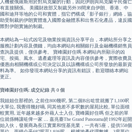
人機被俄羅斯用於對烏克蘭的行動，因此伊朗與烏克蘭平民傷亡
有直接關係。 美國財政部又制裁另外39間來自伊朗、香港、中
國和迪拜等地的公司和實體，指它們構成「影子銀行」網絡，協
助受制裁的伊朗實體進入國際金融體系和出售石化產品，違反國
際對伊朗實施的制裁。
本網站為一站式凶宅及物業按揭資訊分享平台，本網站所分享之
服務計劃內容及價錢，均由本網站向相關銀行及金融機構銷售員
查詢及提供，僅供參考。 寶峰園好住嗎 本網站內所顯示的凶
宅、按揭、風水、遺產處理等資訊及內容僅供參考，實際收費及
優惠由相關機構或公司決定以及以該機構或公司所發放的最新資
料為準。 如你發現本網站分享的資訊有錯誤，歡迎聯絡本網站
更正。
寶峰園好住嗎: 成交紀錄 共 0 個
我姐姐住那裡的, 之前住800幾呎, 第二個B出咗世就搬了1,100呎
大單位, 我覺得幾好喎, 同其他差不多呎數的屋苑比較, 單位面積
較實用, 近年越來越多外藉人士入住, 寶峰園好住嗎 佢之前的單
位就係轉讓咗俾一家 … 嘉兆臺The Grand Panorama於1992年起開
始入伙，發展商為長江實業和恆基兆業，一共有5座，提供558個
單位，面積介乎687呎至1,936呎。 根據地產代理數據，3房單位