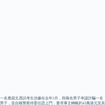
一名應屆文憑試考生涉嫌在去年3月，與兩名男子串謀詐騙一名
男子，並自稱警察持委任證上門，要求事主轉帳約43萬港元至其