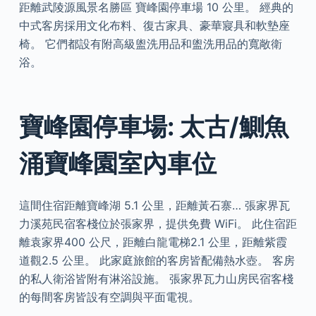
距離武陵源風景名勝區 寶峰園停車場 10 公里。 經典的
中式客房採用文化布料、復古家具、豪華寢具和軟墊座
椅。 它們都設有附高級盥洗用品和盥洗用品的寬敞衛
浴。
寶峰園停車場: 太古/鰂魚
涌寶峰園室內車位
這間住宿距離寶峰湖 5.1 公里，距離黃石寨… 張家界瓦
力溪苑民宿客棧位於張家界，提供免費 WiFi。 此住宿距
離袁家界400 公尺，距離白龍電梯2.1 公里，距離紫霞
道觀2.5 公里。 此家庭旅館的客房皆配備熱水壺。 客房
的私人衛浴皆附有淋浴設施。 張家界瓦力山房民宿客棧
的每間客房皆設有空調與平面電視。