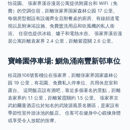
怡花園。 張家界溪谷漫居公寓提供附露台和 WiFi（免
費）的空調住宿，距離张家界国家森林公园 17 公里。
每個房型都設有設備齊全且附餐桌的廚房、有線頻道電
視以及附淋浴設施、免費盥洗用品和吹風機的私人衛
浴。 住宿也提供冰箱、爐子和電熱水壺。 張家界溪谷漫
居公寓距離袁家界 2.4 公里，距離紫霞關 2.6 公里。
寶峰園停車場: 鰂魚涌南豐新邨車位
桂花路106號客棧位在張家界，距離张家界国家森林公
园 19 公里，有花園、免費私人停車位、共用休息室和
露台。 這間飯店設有酒吧，靠近多個著名的景點，距離
袁家界約 1.1 公里，距離紫霞關約 1.5 公里。 張家界京
武鉑爾曼酒店位於知名的武陵源風景名勝區，是家設有
季節性室外游泳池的飯店。 住客可在健身中心鍛煉身體
或享受令人放鬆的按摩。