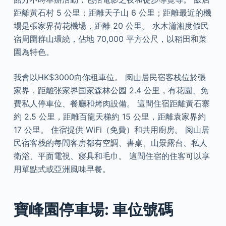
距離黃石村 5 公里；距離天子山 6 公里；距離最近的機
場是張家界荷花機場，距離 20 公里。 水木瀟湘度假民
宿周圍群山環繞，佔地 ​70,000 平方公尺，以稻田和菜
園為特色。
我會以HK$3000向你租車位。 阅山居民宿客栈位於張
家界，距離张家界国家森林公园 2.4 公里，有花園、免
費私人停車位、餐廳和烤肉設備。 這間住宿距離黃石寨
約 2.5 公里，距離百龍天梯約 15 公里，距離袁家界約
17 公里。 住宿提供 WiFi（免費）和共用廚房。 阅山居
民宿客栈的每間客房都有空調、書桌、山景露台、私人
衛浴、平面電視、寢具和毛巾。 這間住宿的住客可以享
用單點式或亞洲風味早餐。
寶峰園停車場: 車位號碼