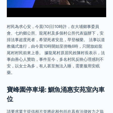
村民為求心安，今晨(10日)10時許，在大埔鄉事委員
會、七約鄉公所、龍尾村及多個村公所代表協辦下，安
排法事超度死者，希望死者安息，早登極樂。 法事以道
教儀式進行，由今晨10時開始至傍晚6時，只開放給龍
尾村村民前來上香。 據龍尾村原居民姓陳村長表示，法
事由善心人贊助，事件至今，多名村民反映心理感到不
安，以女士為多，有人甚至無法入睡，需要服用安眠
藥。
寶峰園停車場: 鰂魚涌惠安苑室內車
位
請要求業主提供相片並將此相包括在具有法律效力之協