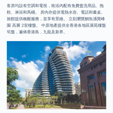
客房均設有空調和電視，衛浴內配有免費盥洗用品、拖
鞋、淋浴和馬桶。 房內亦提供電熱水壺、電話和書桌。
旅館提供喚醒服務，並享有景緻。 立刻瀏覽鰂魚涌寶峰
園 高層 2室樓盤。 中原地產提供全香港各地區屋苑樓盤
筍盤，遍佈香港島，九龍及新界。