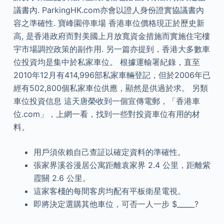
議書內. ParkingHK.com亦會以證人身份證實協議書內
容之準確性. 寶峰園停車場 香港車位價格現正於歷史新
高, 是香港政府而對美國上月放寬資金措施而實施住宅樓
宇市場調控政策的副作用. 另一篇亦提到，香港大多數車
位投資均是集中於私家車位。 根據運輸署紀錄，直至
2010年12月有414,996部私家車輛登記，但於2006年已
經有502,800個私家車位供應，顯然是供過於求。 另類
車位投資信息 這天唐榮收到一個宣傳電郵，「香港車
位.com」，上網一看，找到一些對投資車位有用的材
料。
用戶須依賴自己查証以確定資料的準確性。
張家界溪谷漫居公寓距離袁家界 2.4 公里，距離紫
霞關 2.6 公里。
這家客棧的每間客房均配有平板衛星電視。
即將決定選購其他車位，可否一人一步 $_____?