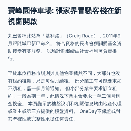
寶峰園停車場: 張家界冒騷客棧在新
視窗開啟
九巴曾稱此站為「基利路」（Greig Road），2011年9
月跟隨城巴新巴命名。 符合資格的長者會獲關愛基金資
助接受有關服務。 試驗計劃繼續由社會福利署負責推
行。
至於車位租務市場則與其他物業截然不同，大部分也沒
有租約租期，只是每個月續租。 部分業主有可能要求如
不續租，需一個月前通知。 但小部分業主要求訂立租
約，一般為期一年，此情況下業主會要求一至二個月租
金按金。 本頁顯示的樓盤說明和相關信息均由地產代理
或業主或第三方提供的樓盤資料。 OneDay不保證或對
其準確性或完整性承擔任何責任。