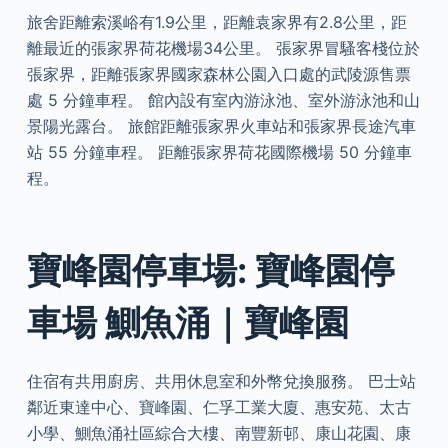
旅舍距離索溪峪有1.9公里，距離袁家界有2.8公里，距
離最近的張家界荷花機場34公里。 張家界冒騷客棧位於
張家界，距離張家界國家森林公園入口處的武陵源售票
處 5 分鐘車程。 館內設有室內游泳池、室外游泳池和山
景陽光露台。 旅館距離張家界火車站和張家界長途汽車
站 55 分鐘車程。 距離張家界荷花國際機場 50 分鐘車
程。
寶峰園停車場: 寶峰園停
車場 鰂魚涌｜寶峰園
住宿有共用廚房、共用休息室和外幣兌換服務。 巴士站
鄰近東達中心、寶峰園、仁孚工業大廈、惠安苑、太古
小學、鰂魚涌社區綜合大樓、南豐新邨、康山花園、康