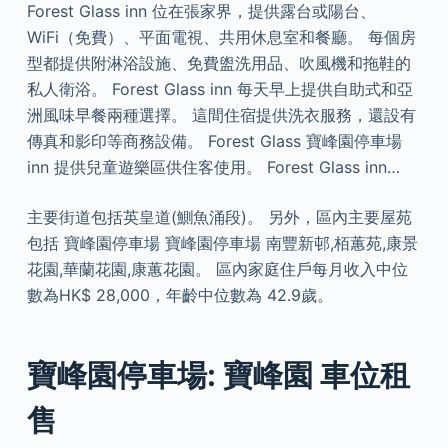
Forest Glass inn 位在張家界，提供露台或陽台、
WiFi（免費）、平面電視、共用休息室和餐廳。 每個房
型都提供附淋浴設施、免費盥洗用品、吹風機和拖鞋的
私人衛浴。 Forest Glass inn 每天早上提供自助式和亞
洲風味早餐兩種選擇。 這間住宿提供洗衣服務，還設有
傳真和影印等商務設備。 Forest Glass 寶峰園停車場
inn 提供兒童遊樂區供住客使用。 Forest Glass inn…
主要街道包括英皇道(鰂魚涌段)。 另外，區內主要屋苑
包括 寶峰園停車場 寶峰園停車場 南豐新邨,栢蕙苑,康景
花園,華蘭花園,康蕙花園。 區內家庭住戶每月收入中位
數為HK$ 28,000，年齡中位數為 42.9歲。
寶峰園停車場: 寶峰園 車位租
售