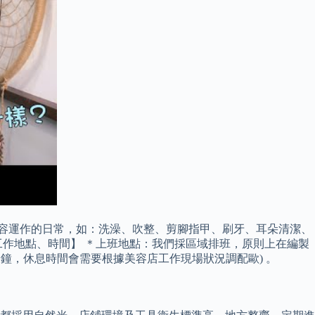
美容運作的日常，如：洗澡、吹整、剪腳指甲、刷牙、耳朵清潔、
作地點、時間】 ＊上班地點：我們採區域排班，原則上在編製
鐘，休息時間會需要根據美容店工作現場狀況調配歐) 。