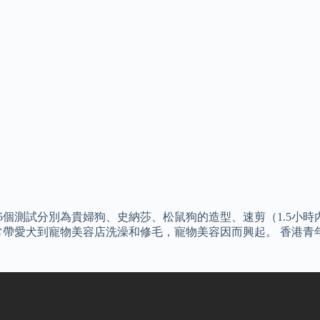
5個測試分別為貴婦狗、史納莎、松鼠狗的造型、速剪（1.5小時
帶愛犬到寵物美容店洗澡和修毛，寵物美容因而興起。 香港青年