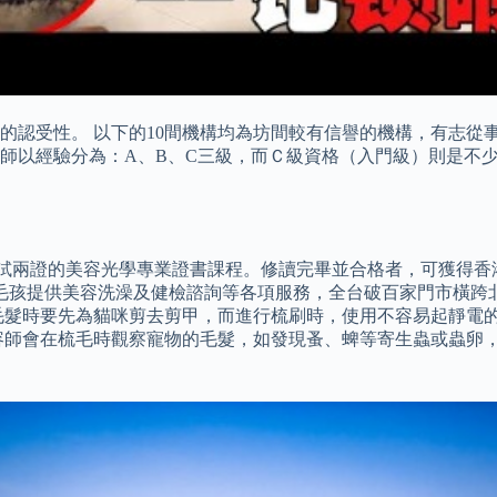
的認受性。 以下的10間機構均為坊間較有信譽的機構，有志從
師以經驗分為：A、B、C三級，而Ｃ級資格（入門級）則是不
一試兩證的美容光學專業證書課程。修讀完畢並合格者，可獲得香
主及毛孩提供美容洗澡及健檢諮詢等各項服務，全台破百家門市橫
毛髮時要先為貓咪剪去剪甲，而進行梳刷時，使用不容易起靜電
容師會在梳毛時觀察寵物的毛髮，如發現蚤、蜱等寄生蟲或蟲卵