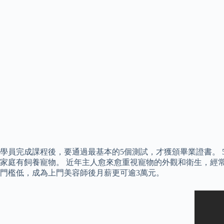
學員完成課程後，要通過最基本的5個測試，才獲頒畢業證書。 
家庭有飼養寵物。 近年主人愈來愈重視寵物的外觀和衛生，經常
門檻低，成為上門美容師後月薪更可逾3萬元。