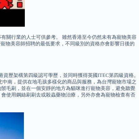
事有關行業的人士可供參考。 雖然香港至今仍然未有為寵物美容
少寵物美容師招聘的最低要求，不同級別的資格亦會影響日後的
港資歷架構第四級認可學歷，並同時獲得英國ITEC第四級資格。
跨北中南，提供在地毛孩多樣化的商品與服務，為台灣寵物市場之
的鬃毛刷，並在一個安靜的地方為貓咪進行寵物美容，避免聽覺
，會使用鋼絲刷刷去或殺蟲藥物治療，另外亦會為寵物檢查有否