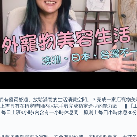
們有優質舒適、放鬆滿意的生活消費空間。 3.完成一家店寵物
上需具有在指定時間內採純手剪完成指定造型的能力歐。 ▍【工
每日上班9小時(內含有一小時休息間，原則上每四小時休息30分