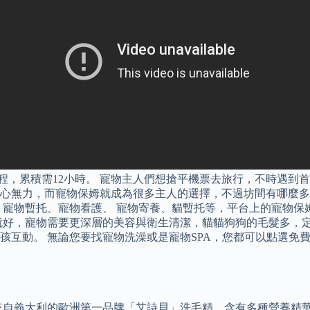
程，累積需12小時。 寵物主人們想搶平機票去旅行，不時遇到
無力，而寵物保姆就成為很多主人的選擇，不過坊間有哪麼多不同
、寵物暫托、寵物看護、 寵物寄養、貓暫托等，平台上的寵物保
就好，寵物需要更深層的美容與衛生清潔，貓貓狗狗的毛髮多，
孩互動。 無論您要找寵物洗澡或是寵物SPA，您都可以點選免
來自義大利的歐洲第一品牌「艾詩貝」洗毛精，含有多種營養精