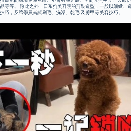
推薦房間環境更為寬敞、不會有壓迫感、房間光照明亮、大部份
等等。 除此之外，日系狗美容院的剪裝造型，一般以細緻、造型
技巧，及讓學員嘗試刷毛、洗澡、乾毛 及剪甲等美容技巧。