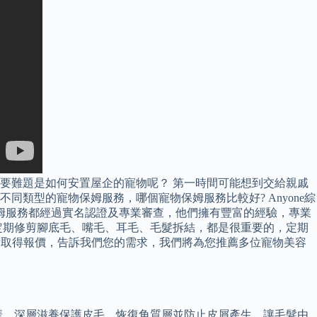
首要難題是如何安置屋企的寵物呢？ 第一時間可能想到交給親戚
類型的寵物保姆服務，哪個寵物保姆服務比較好? Anyone綜
姆服務都經過實名認證及專業審查，他們擁有豐富的經驗，專業
定期修剪腳底毛、嘴毛、耳毛、毛髮拆結，都是很重要的，定期
費取得報價，告訴我們您的需求，我們將為您推薦多位寵物美容
華，深層滋養保護皮毛，恢復角質層並防止皮屑產生，讓毛髮由