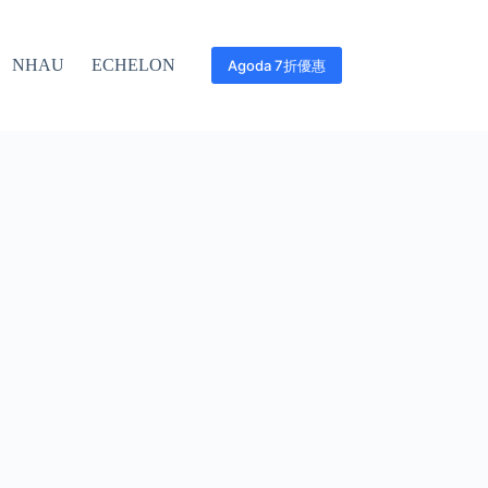
NHAU
ECHELON
Agoda 7折優惠