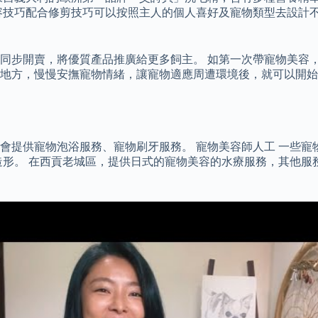
容技巧配合修剪技巧可以按照主人的個人喜好及寵物類型去設計
同步開賣，將優質產品推廣給更多飼主。 如第一次帶寵物美容
方，慢慢安撫寵物情緒，讓寵物適應周遭環境後，就可以開始寵物
會提供寵物泡浴服務、寵物刷牙服務。 寵物美容師人工 一些寵
造形。 在西貢老城區，提供日式的寵物美容的水療服務，其他服