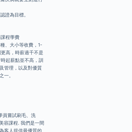
歷認證為目標。
師課程學費
品種、大小等收費，1-
則更高，時薪過千不是
行時起薪點並不高，訓
計及管理，以及對優質
之一。
學員嘗試刷毛、洗
美容課程. 我們是一間
是為客人提供最優質的