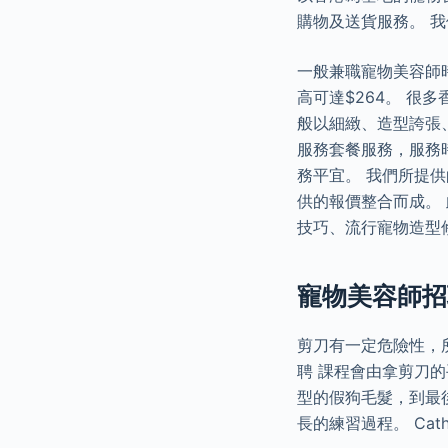
購物及送貨服務。 
一般兼職寵物美容師時
高可達$264。 很
般以細緻、造型誇張
服務套餐服務，服務時間
務平宜。 我們所提供
供的報價整合而成。
技巧、流行寵物造型
寵物美容師招
剪刀有一定危險性，
聘 課程會由拿剪刀
型的假狗毛髮，到最
長的練習過程。 Ca