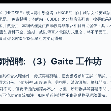
（HKDSEE）或香港中學會考（HKCEE）的中國語文和英國
學歷。 免責聲明：本網站（88DB）之分類廣告列表、搜尋結果
索引擎提供，本網站僅提供自動搜尋結果及相關自助發佈工具，
請書如資料不全、逾期、或以傳真／電郵方式遞交，將不予受理。
日期後約10至12個星期內接到通知。
招聘: （3）Gaite 工作坊
如其符合入職條件，毋須再經篩選，便會獲邀參加面試／筆試。
兩大部份。 清潔包括剃腳底毛、剪指甲、清潔耳垢、擠肛門腺
相對不高，但要學習的知識亦不少，水溫、所用器具等都是學問
有不慎就會血流如注，如何剪得夠貼而不傷到動物要經驗累積。