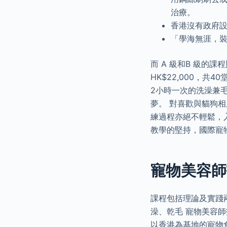
治療。
香港沒有政府
「學海無涯，
而 A 級和B 級的
HK$22,000，
2小時一次的洗澡兼
夢。 對喜歡與貓狗
練過程亦絕不輕鬆，
教學的堅持，國際寵
寵物美容師
課程包括理論及實踐
澡、乾毛 寵物美容師
以香港為基地的寵物