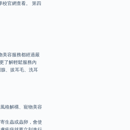
學校官網查看。 第四
寵物美容服務都經過嚴
你更了解輕鬆服務內
門腺、拔耳毛、洗耳
容風格解構、寵物美容
等寄生蟲或蟲卵，會使
皮膚疾病就要立刻進行