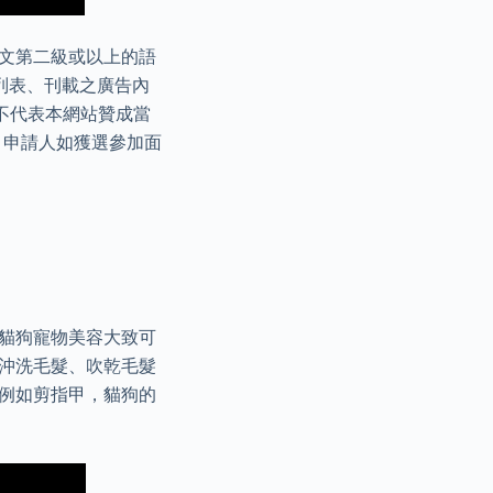
語文第二級或以上的語
列表、刊載之廣告內
不代表本網站贊成當
 申請人如獲選參加面
 貓狗寵物美容大致可
、沖洗毛髮、吹乾毛髮
，例如剪指甲，貓狗的