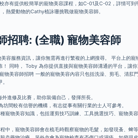
校亦有提供較簡單的寵物美容課程，如C-01及C-02，詳情可到
》，熱愛動物的Cathy植詠珊挑戰做寵物美容師。
招聘: (全職) 寵物美容師
寵物美容服務資訊，讓你無需再進行繁複的上網搜尋。 平台上的
！ 同時， Toby 為你提供直接與寵物美容師溝通的平台，讓
 寵物美容師招聘 一般的寵物美容內容只包括洗澡、剪毛、清肛
甲。
海外進修及比賽，助你裝備自己，發揮所長。
為坊間較有信譽的機構，有志從事有關行業的士人可參考。
多種寵物美容知識，包括運剪技巧訓練、工具挑選技巧、寵物美
。
過程中，寵物美容師會在梳毛時觀察寵物的毛髮，如發現蚤、蜱
或殺蟲藥物治療，另外亦會為寵物檢查有否傷口或濕疹，如發現