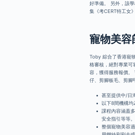
好準備。 另外，該學
集《考CERT特工女
寵物美容師
Toby 綜合了香港
格審核，絕對專業可靠
容，獲得服務報價。
仔、剪腳板毛、剪腳
甚至提供中/日
以下8間機構均
課程內容涵蓋
安全指引等等
整個寵物美容
用鋼絲刷刷去