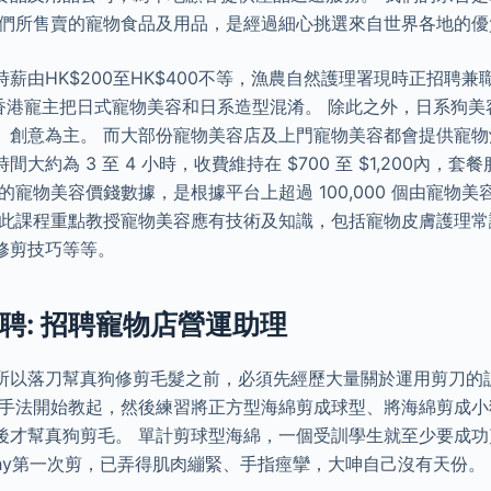
我們所售賣的寵物食品及用品，是經過細心挑選來自世界各地的優
薪由HK$200至HK$400不等，漁農自然護理署現時正招聘
多香港寵主把日式寵物美容和日系造型混淆。 除此之外，日系狗
、創意為主。 而大部份寵物美容店及上門寵物美容都會提供寵
大約為 3 至 4 小時，收費維持在 $700 至 $1,200內，
的寵物美容價錢數據，是根據平台上超過 100,000 個由寵物
 此課程重點教授寵物美容應有技術及知識，包括寵物皮膚護理
修剪技巧等等。
聘: 招聘寵物店營運助理
所以落刀幫真狗修剪毛髮之前，必須先經歷大量關於運用剪刀的
的手法開始教起，然後練習將正方型海綿剪成球型、將海綿剪成
後才幫真狗剪毛。 單計剪球型海綿，一個受訓學生就至少要成功
thy第一次剪，已弄得肌肉繃緊、手指痙攣，大呻自己沒有天份。