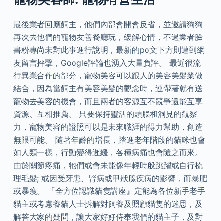
最後業者回應飼主，他們內部會開會反省，並邀請狗狗
再次去他們的寵物友善餐廳玩，緩解心情，不過業者臉
書粉專尚未對此事進行說明，最新的po文下方則遭到網
友留言抨擊，Google評論也湧入大量負評。 最近很流
行異業合作的部分，寵物美容可以跟人的美容美髮業做
結合，因為當飼主有美容美髮的觀念時，連帶著就有送
寵物去美容的機會，而且兩者的客源互不競爭還能互享
資源、互相推薦。 只要保持靈活的頭腦和洞見的觀察
力，寵物美容的證照可以是未來職涯的得力幫助，創造
無限可能。 隨著年齡的增長，踏進老年階段的貓咪也會
如人類一樣，行動變得遲緩，各種病痛也會隨之而來。
由於關節疼痛，牠們或會未能像年輕時般跳躍或自行梳
理毛髮; 或因受牙患、腎病或甲狀腺疾病的影響，而暴肥
或暴瘦。 『全方位認識貓隻講座』定能為各位新手老手
貓主或考慮養貓人士拆解對飼養及照顧貓隻的迷思，及
解答大家的疑問，讓大家好好侍奉我們的貓主子，及對