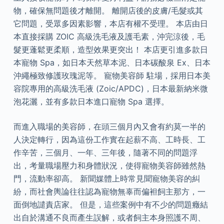
物，確保無問題後才離開。 離開店後的皮膚/毛髮或其
它問題，受眾多因素影響，本店有權不受理。 本店由日
本直接採購 ZOIC 高級洗毛液及護毛素，沖完涼後，毛
髮更蓬鬆更柔順，造型效果更突出！ 本店更引進多款日
本寵物 Spa，如日本天然草本泥、日本碳酸泉 Ex、日本
沖繩極致修護玫瑰泥等。 寵物美容師 駐場，採用日本美
容院專用的高級洗毛液 (Zoic/APDC)，日本最新納米微
泡花灑，並有多款日本進口寵物 Spa 選擇。
而進入職場的美容師，在頭三個月內又會有約莫一半的
人決定轉行，因為這份工作實在起薪不高、工時長、工
作辛苦，三個月、一年、三年後，隨著不同的問題浮
出，考量職場壓力和身體狀況，使得寵物美容師雖然熱
門，流動率卻高。 新聞媒體上時常見聞寵物美容的糾
紛，而社會輿論往往認為寵物無辜而偏袒飼主那方，一
面倒地譴責店家。 但是，這些案例中有不少的問題癥結
出自於溝通不良而產生誤解，或者飼主本身照護不周、