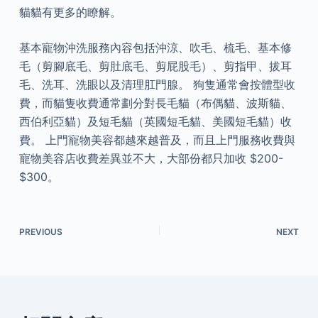
貓貓有更多的瞭解。
基本寵物沖洗服務內容包括沖涼、吹毛、梳毛、基本修
毛（剪腳底毛、剪肚底毛、剪屁股毛）、剪指甲、拔耳
毛、洗耳、洗眼以及清理肛門腺。 狗隻通常會按體型收
費，而貓隻收費通常劃分對長毛貓（布偶貓、波斯貓、
西伯利亞貓）及短毛貓（英國短毛貓、美國短毛貓）收
費。 上門寵物美容都越來越普及，而且上門服務收費與
寵物美容店收費差異並不大，大部份都只加收 $200-
$300。
PREVIOUS
NEXT