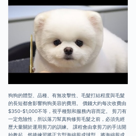
狗狗的體型、品種、有無攻擊性、毛髮打結程度與毛髮
的長短都會影響狗狗美容的費用。 價錢大約每次收費由
$350-$1,000不等，視乎種類和服務內容而定。 剪刀有
一定危險性，所以落刀幫真狗修剪毛髮之前，必須先經
歷大量關於運用剪刀的訓練。 課程會由拿剪刀的手法開
始教起，然後練習將正方型海綿剪成球型、將海綿剪成