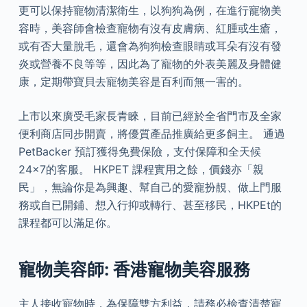
更可以保持寵物清潔衛生，以狗狗為例，在進行寵物美
容時，美容師會檢查寵物有沒有皮膚病、紅腫或生瘡，
或有否大量脫毛，還會為狗狗檢查眼睛或耳朵有沒有發
炎或營養不良等等，因此為了寵物的外表美麗及身體健
康，定期帶寶貝去寵物美容是百利而無一害的。
上市以來廣受毛家長青睞，目前已經於全省門市及全家
便利商店同步開賣，將優質產品推廣給更多飼主。 通過
PetBacker 預訂獲得免費保險，支付保障和全天候
24×7的客服。 HKPET 課程實用之餘，價錢亦「親
民」，無論你是為興趣、幫自己的愛寵扮靚、做上門服
務或自已開鋪、想入行抑或轉行、甚至移民，HKPEt的
課程都可以滿足你。
寵物美容師: 香港寵物美容服務
主人接收寵物時，為保障雙方利益，請務必檢查清楚寵