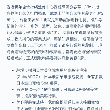
香港青年協會持續進修中心課程導師劉春華（Vic）指，
寵物美容師入行門檻低，成為上門美容師後月薪更可逾3
萬元。 寵物美容師主要就是幫助寵物進行毛髮、指爪等
部位的清洗、修剪、造型、染色，讓寵物的外觀得到美
化和保護，變得更健康和時尚。 這個行業都是底薪加提
成，收入與你的專業技術、專業知識相關。 這個看似低
薪實則高薪，上不封頂，打破了很多行業的月薪制。 現
時香港寵物美容的美容師或助理，都需要經過寵物學院
通過考試，正式獲取狗美容師的寵物美容C牌。
駐場，採用日本美容院專用的高級洗毛液
(Zoic/APDC)，日本最新納米微泡花灑，並有多款
日本進口寵物 Spa 選擇。
有興趣進一步了解之學員，可報讀C級寵物美容
班，投身寵物美容行業。
美容即將完成時，我們會提前通知主人接回寵物，
主人須收到通知後 60分鐘內 接回寵物，逾時可能