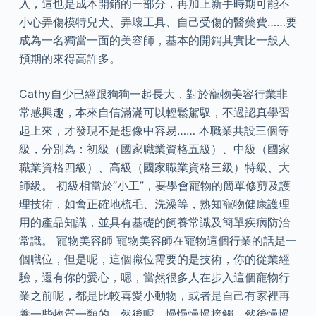
入，這也是成本開銷的一部分，再加上新手時期可能不
小心弄傷模特兒犬、弄壞工具、自己受傷的醫藥費……要
成為一名獨當一面的美容師，基本的開銷其實比一般人
預期的來得高許多。
Cathy自少已經跟狗狗一起長大，對於寵物美容行業非
常感興趣，本來自信滿滿可以輕鬆駕馭，不過認真學習
起上來，才發現不是想像中容易…… 本職業共設三個等
級，分別為：初級（國家職業資格五級）、中級（國家
職業資格四級）、高級（國家職業資格三級）特級、大
師級。 初級相當於“小工”，要學會寵物的簡單修剪及護
理技術，如會正確地梳毛、洗澡等，熟知寵物健康護理
用的產品知識，並具有基礎的飼養常識及簡單疾病防治
常識。 寵物美容師 寵物美容師在寵物這個行業的話是一
個職位，但是呢，這個職位需要的是技術，你的從業經
驗，還有你的愛心，嗯，當然很多人在步入這個寵物行
業之前呢，都是比較喜愛小動物，或者是自己有家裡再
養一些物質一類的，然後呢，慢慢慢慢接觸，然後慢慢