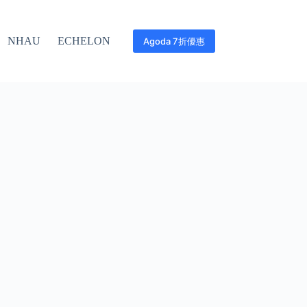
NHAU
ECHELON
Agoda 7折優惠