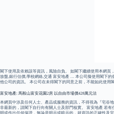
閣下使用及依賴該等資訊，風險自負。 如閣下繼續使用本網頁，即
放盤,銀行估價,學校網絡,交通 富安地產 … 本公司擬使用
他公司的資訊。 本公司在未得閣下的同意之前，不能如此使用
富安地產: 馬鞍山富安花園2房 以自由市場價428萬元沽
本網頁中涉及任何人士、產品或服務的資訊，不得視為『宅谷地
非最新的，請閣下自行向有關人士及部門核實。 富安地產 若
明或作出任何保證，無論是明示或暗示的，就資訊的正確性及完