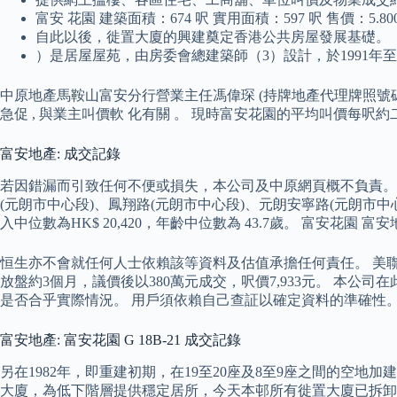
富安 花園 建築面積：674 呎 實用面積：597 呎 售價：5.800 
自此以後，徙置大廈的興建奠定香港公共房屋發展基礎。
）是居屋屋苑，由房委會總建築師（3）設計，於1991年至
中原地產馬鞍山富安分行營業主任馮偉琛 (持牌地產代理牌照號碼 E 
急促 , 與業主叫價軟 化有關 。 現時富安花園的平均叫價每呎約
富安地產: 成交記錄
若因錯漏而引致任何不便或損失，本公司及中原網頁概不負責。 元朗
(元朗市中心段)、鳳翔路(元朗市中心段)、元朗安寧路(元朗市中
入中位數為HK$ 20,420，年齡中位數為 43.7歲。 富安花園 富
恒生亦不會就任何人士依賴該等資料及估值承擔任何責任。 美聯
放盤約3個月，議價後以380萬元成交，呎價7,933元。 本
是否合乎實際情況。 用戶須依賴自己查証以確定資料的準確性
富安地產: 富安花園 G 18B-21 成交記錄
另在1982年，即重建初期，在19至20座及8至9座之間的
大廈，為低下階層提供穩定居所，今天本邨所有徙置大廈已拆卸