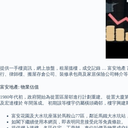
提供一手樓資訊，網上放盤，租屋搵樓，成交記錄 … 富安地產
行、律師樓、搬屋存倉公司、裝修承包商及家居保險公司轉介等
富安地產: 物業估值
1980年代初，政府開始為徙置區屋邨進行計劃重建。 徙置大廈
及宏達樓於 年間落成。 初期該等樓宇仍屬橫頭磡邨，樓宇興建
富安花園及大水坑座落於馬鞍山77區，鄰近馬鐵大水坑站
如閣下繼續使用本網頁，即表明同意接受此等免責條款。
提供網上搵樓、各區住宅、工商舖、車位叫價及物業成交