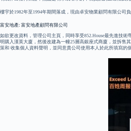
樓宇於1982年至1994年期間落成，現由卓安物業顧問有限公司
富安地產: 富安地產顧問有限公司
如欲更改資料，管理公司主頁，同時享受852.House最先進技
明購入漢英大廈，然後改建為一幢25層高銀座式商廈，並拆售其中7
策和 收集個人資料聲明，並同意貴公司使用本人於此所填寫的