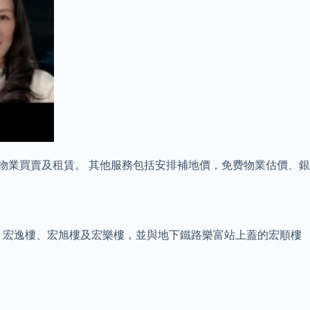
之物業買賣及租賃。 其他服務包括安排補地價，免费物業估價、銀
康樓、宏逸樓、宏旭樓及宏樂樓，並與地下鐵路樂富站上蓋的宏順樓