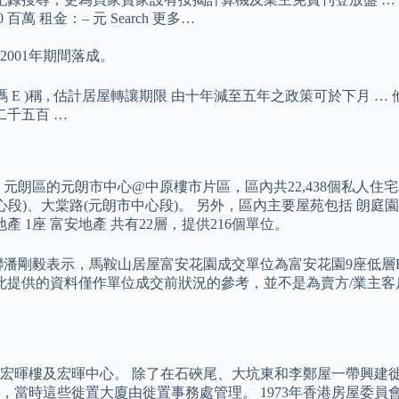
百萬 租金：– 元 Search 更多…
2001年期間落成。
)稱 , 估計居屋轉讓期限 由十年減至五年之政策可於下月 … 他表
二千五百 …
區的元朗市中心@中原樓市片區，區內共22,438個私人住宅單位
心段)、大棠路(元朗市中心段)。 另外，區內主要屋苑包括 朗庭園
安地產 1座 富安地產 共有22層，提供216個單位。
潘剛毅表示，馬鞍山居屋富安花園成交單位為富安花園9座低層F室
公司在此提供的資料僅作單位成交前狀況的參考，並不是為賣方/業
。
空地加建宏暉樓及宏暉中心。 除了在石硤尾、大坑東和李鄭屋一帶
，當時這些徙置大廈由徙置事務處管理。 1973年香港房屋委