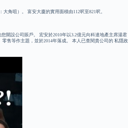
大角咀）。 富安大廈的實用面積由112呎至821呎。
開設公司賬戶。 宏安於2010年以3.2億元向科達地產主席湯君
零售等作主題，並於2014年落成。 本人已查閱貴公司的 私隱政