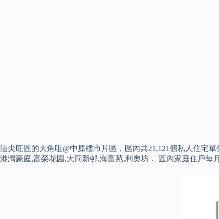
油尖旺區的大角咀@中原樓市片區，區內共21,121個私人住宅單位
港灣豪庭,富榮花園,大同新邨,海富苑,利奧坊． 區內家庭住戶每月收入