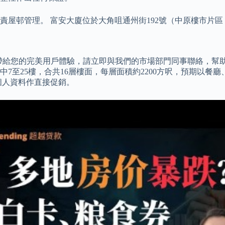
負責屋邨管理。 富安大廈位於大角咀通州街192號（中原樓市片區：
術帶給您的完美用戶體驗，請立即與我們的市場部門同事聯絡，幫助您
至25樓，合共16層樓面，每層面積約2200方呎，預期以餐廳、
個人資料作直接促銷。