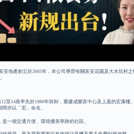
 富安地產創立於2005年，本公司專營有關富安花園及大水坑村
。
第12至14座率先於1980年拆卸，重建成樂富中心及上蓋的宏
期間亦以「宏」命名。
，是一個交通方便、環境優美寧静的社區。
紀錄搜尋，更為買家賣家設有按揭計算機及業主免費刊登放盤 …