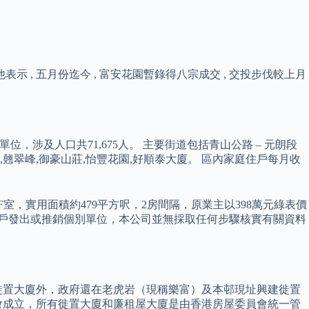
示 , 五月份迄今 , 富安花園暫錄得八宗成交 , 交投步伐較上月
，涉及人口共71,675人。 主要街道包括青山公路 – 元朗段
,翹翠峰,御豪山莊,怡豐花園,好順泰大廈。 區內家庭住戶每月收
，實用面積約479平方呎，2房間隔，原業主以398萬元綠表價
主客戶發出或推銷個別單位，本公司並無採取任何步驟核實有關資料
興建徙置大廈外，政府還在老虎岩（現稱樂富）及本邨現址興建徙置
員會成立，所有徙置大廈和廉租屋大廈是由香港房屋委員會統一管