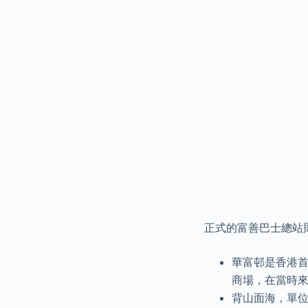
正式的富善巴士總站則
華富邨是香港
商場，在當時
背山面海，單