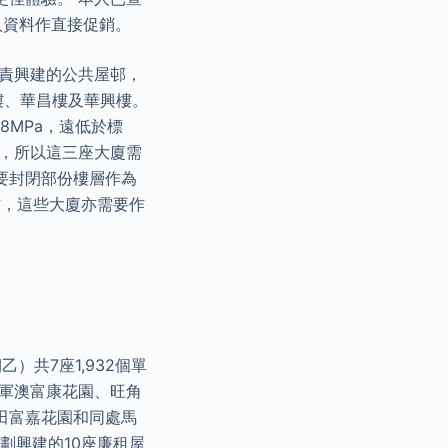
人資料作直接促銷。
負責興建的公共屋邨，
樓、華昌樓及華興樓。
.8MPa，遠低於標
荷，所以這三座大廈需
要封閉部份樓層作為
右，這些大廈亦需要作
）共7座1,932個單
將軍澳富康花園、旺角
田富嘉花園和同處馬
劃興建的10座廉租屋