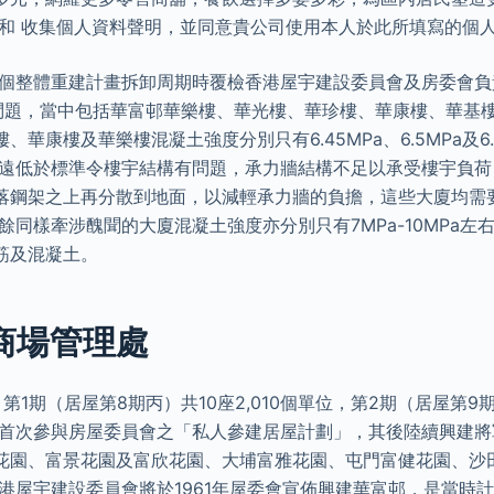
策和 收集個人資料聲明，並同意貴公司使用本人於此所填寫的個
第二個整體重建計畫拆卸周期時覆檢香港屋宇建設委員會及房委會
現問題，當中包括華富邨華樂樓、華光樓、華珍樓、華康樓、華基
華康樓及華樂樓混凝土強度分別只有6.45MPa、6.5MPa及6
度遠低於標準令樓宇結構有問題，承力牆結構不足以承受樓宇負
落鋼架之上再分散到地面，以減輕承力牆的負擔，這些大廈均需
餘同樣牽涉醜聞的大廈混凝土強度亦分別只有7MPa-10MPa左
筋及混凝土。
 商場管理處
1期（居屋第8期丙）共10座2,010個單位，第2期（居屋第9期乙
團首次參與房屋委員會之「私人參建居屋計劃」，其後陸續興建
花園、富景花園及富欣花園、大埔富雅花園、屯門富健花園、沙
港屋宇建設委員會將於1961年屋委會宣佈興建華富邨，是當時計