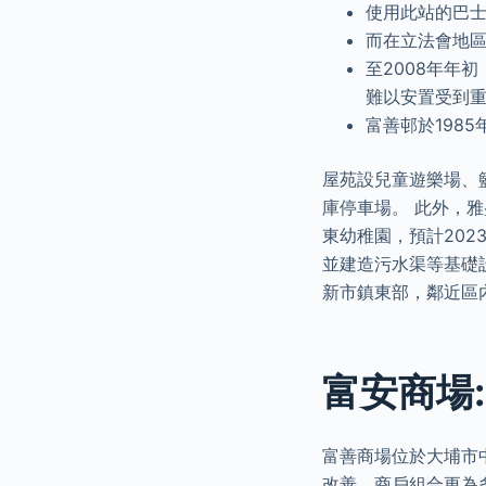
使用此站的巴
而在立法會地區
至2008年年
難以安置受到重
富善邨於198
屋苑設兒童遊樂場、
庫停車場。 此外，
東幼稚園，預計20
並建造污水渠等基礎
新市鎮東部，鄰近區
富安商場
富善商場位於大埔市
改善，商戶組合更為