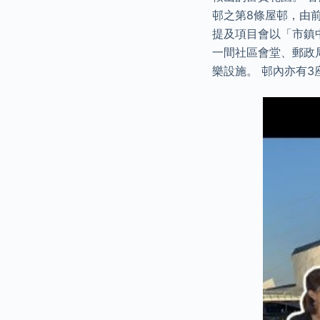
邨之第8條屋邨，由前
提及項目會以「市鎮
一間社區會堂、郵政
樂設施。 邨內亦有