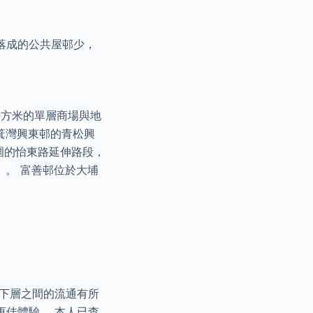
落成的公共屋邨少，
平方米的單層商場與地
箕灣興東邨的青松興
圍的怡東路延伸路段，
）。 富善邨位於大埔
上下層之間的流通有所
更佳體驗。 本人已查