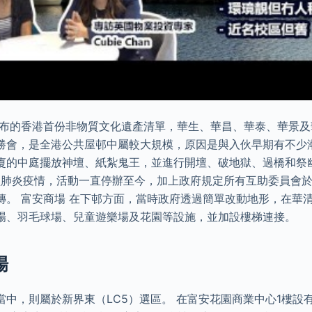
年公布的香港首份非物質文化遺產清單，華生、華昌、華泰、華景
勝會，是全港公共屋邨中屬較大規模，原因是與入伙早期有不少
廈的中庭擺放神壇、紙紮鬼王，並進行開壇、破地獄、過橋和祭
型肺炎疫情，活動一直停辦至今，加上政府規定所有互助委員會於2
傳。 富安商場 在下邨方面，當時政府透過簡單改動地形，在華
場、羽毛球場、兒童遊樂場及花園等設施，並加設樓梯連接。
場
當中，則屬於新界東（LC5）選區。 在富安花園商業中心1樓設