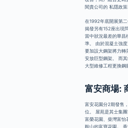
閱貴公司的 私隱政
在1992年底開展
揭發另有152座出
當中狀況最差的華昌樓、
準。 由於混凝土強
要加設大鋼架將力轉
安放巨型鋼架。 而其
大型維修工程更換鋼
富安商場:
富安花園分2期發售，第
位。 屋苑是其士集
富榮花園、柴灣富怡
鞍山的富寶花園。 香