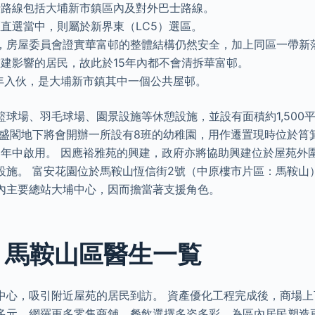
士路線包括大埔新市鎮區內及對外巴士路線。
直選當中，則屬於新界東（LC5）選區。
初，房屋委員會證實華富邨的整體結構仍然安全，加上同區一帶新
建影響的居民，故此於15年內都不會清拆華富邨。
5年入伙，是大埔新市鎮其中一個公共屋邨。
籃球場、羽毛球場、園景設施等休憩設施，並設有面積約1,500
雅盛閣地下將會開辦一所設有8班的幼稚園，用作遷置現時位於筲
23年中啟用。 因應裕雅苑的興建，政府亦將協助興建位於屋苑外
設施。 富安花園位於馬鞍山恆信街2號（中原樓市片區：馬鞍山
內主要總站大埔中心，因而擔當著支援角色。
: 馬鞍山區醫生一覧
中心，吸引附近屋苑的居民到訪。 資產優化工程完成後，商場
多元，網羅更多零售商舖，餐飲選擇多姿多彩，為區內居民塑造