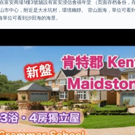
 在富安商場1樓3號舖設有富安浸信會禧年堂 （页面存档备份，
鞍山市中心，附近是大水坑村，環境幽靜。 背山面海，單位可看
海單位可看到沙田海的海景。