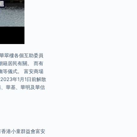
及華翠樓各個互助委員
潮籍居民有關。 而有
幽等儀式。 富安商場
023年1月1日前解散
清、華基、華明及華信
有香港小童群益會富安