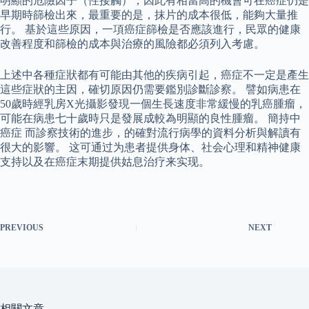
明顯的危險因子（性接觸），因此有相當高的機會可在癌症仍是
早期時篩檢出來，最重要的是，抹片的成本很低，能夠大量推
行。 基於這些原因，一項癌症篩檢是否應該進行，民眾的健康
改善程度和篩檢的成本與治療的風險都必須列入考慮。
上述中各種症狀都有可能由其他的疾病引起，癌症不一定是產生
這些症狀的主因，確切原因仍需要鑑別診斷診察。 譬如病患在
50歲時經乳房X光攝影發現一個生長速度非常緩慢的乳癌腫瘤，
可能在病患七十歲時只是發展成較為明顯的良性腫瘤。 簡持中
癌症 而診察技術的進步，的確對流行病學的資料分析與解讀有
很大的影響。 这可通过为患者提供身体、社会心理和精神健康
支持以及在癌症末期提供姑息治疗来实现。
PREVIOUS
NEXT
相關文章