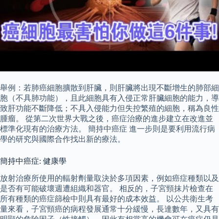
舉例：若肺癌細胞擴散到肝臟，則肝臟將出現不斷增生的肺部細
胞（不具肺功能），且此細胞具有入侵正常肝臟細胞的能力，導
致肝功能不斷降低；不具入侵能力但失控繁殖的細胞，稱為良性
腫瘤。 從第二次世界大戰之後，癌症治療的進步建立在改進並
標準化現有的治療方法。 簡持中癌症 進一步則是要利用流行病
學的研究與國際合作找出新的療法。
簡持中癌症: 健康學
放射治療所使用的輻射劑量取決於多項因素，例如癌症種類以及
是否有可能破壞週遭組織和器官。 相反的，子宮頸抹片檢查在
所有種類的癌症篩檢中則具有最好的成本效益。 以公共衛生考
量來看，子宮頸癌的病程發展通常十分緩慢，長達數年，又具有