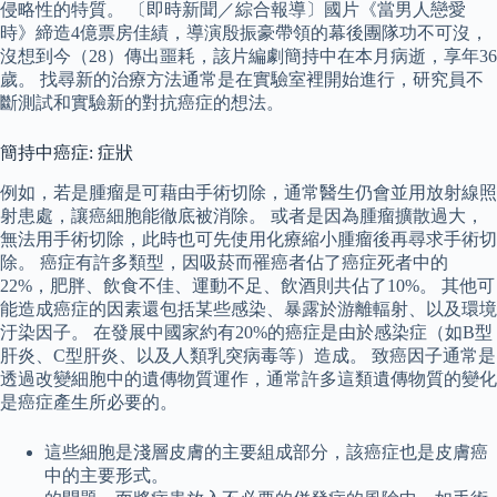
侵略性的特質。 〔即時新聞／綜合報導〕國片《當男人戀愛
時》締造4億票房佳績，導演殷振豪帶領的幕後團隊功不可沒，
沒想到今（28）傳出噩耗，該片編劇簡持中在本月病逝，享年36
歲。 找尋新的治療方法通常是在實驗室裡開始進行，研究員不
斷測試和實驗新的對抗癌症的想法。
簡持中癌症: 症狀
例如，若是腫瘤是可藉由手術切除，通常醫生仍會並用放射線照
射患處，讓癌細胞能徹底被消除。 或者是因為腫瘤擴散過大，
無法用手術切除，此時也可先使用化療縮小腫瘤後再尋求手術切
除。 癌症有許多類型，因吸菸而罹癌者佔了癌症死者中的
22%，肥胖、飲食不佳、運動不足、飲酒則共佔了10%。 其他可
能造成癌症的因素還包括某些感染、暴露於游離輻射、以及環境
汙染因子。 在發展中國家約有20%的癌症是由於感染症（如B型
肝炎、C型肝炎、以及人類乳突病毒等）造成。 致癌因子通常是
透過改變細胞中的遺傳物質運作，通常許多這類遺傳物質的變化
是癌症產生所必要的。
這些細胞是淺層皮膚的主要組成部分，該癌症也是皮膚癌
中的主要形式。