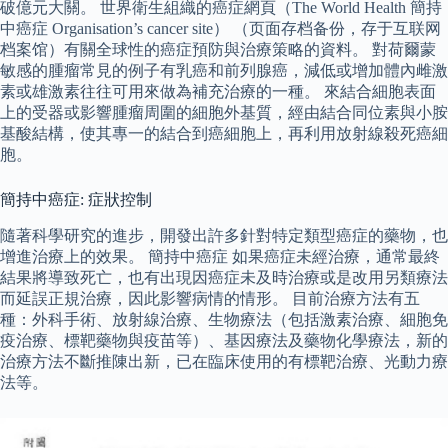
破億元大關。 世界衛生組織的癌症網頁（The World Health 簡持
中癌症 Organisation’s cancer site） （页面存档备份，存于互联网
档案馆）有關全球性的癌症預防與治療策略的資料。 對荷爾蒙
敏感的腫瘤常見的例子有乳癌和前列腺癌，減低或增加體內雌激
素或雄激素往往可用來做為補充治療的一種。 來結合細胞表面
上的受器或影響腫瘤周圍的細胞外基質，經由結合同位素與小胺
基酸結構，使其專一的結合到癌細胞上，再利用放射線殺死癌細
胞。
簡持中癌症: 症狀控制
隨著科學研究的進步，開發出許多針對特定類型癌症的藥物，也
增進治療上的效果。 簡持中癌症 如果癌症未經治療，通常最終
結果將導致死亡，也有出現因癌症未及時治療或是改用另類療法
而延誤正規治療，因此影響病情的情形。 目前治療方法有五
種：外科手術、放射線治療、生物療法（包括激素治療、細胞免
疫治療、標靶藥物與疫苗等）、基因療法及藥物化學療法，新的
治療方法不斷推陳出新，已在臨床使用的有標靶治療、光動力療
法等。