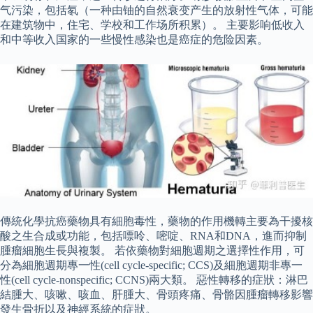
气污染，包括氡（一种由铀的自然衰变产生的放射性气体，可能
在建筑物中，住宅、学校和工作场所积累）。 主要影响低收入
和中等收入国家的一些慢性感染也是癌症的危险因素。
傳統化學抗癌藥物具有細胞毒性，藥物的作用機轉主要為干擾核
酸之生合成或功能，包括嘌呤、嘧啶、RNA和DNA，進而抑制
腫瘤細胞生長與複製。 若依藥物對細胞週期之選擇性作用，可
分為細胞週期專一性(cell cycle-specific; CCS)及細胞週期非專一
性(cell cycle-nonspecific; CCNS)兩大類。 惡性轉移的症狀：淋巴
結腫大、咳嗽、咳血、肝腫大、骨頭疼痛、骨骼因腫瘤轉移影響
發生骨折以及神經系統的症狀。