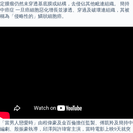
定腫瘤仍然未穿透基底膜或結構，去侵佔其他毗連組織。 簡持
中癌症 一旦癌細胞惡化增長並滲透、穿過及破壞連組織，其被
稱為「侵略性的」鱗狀細胞癌。
「當男人戀愛時」由程偉豪及金百倫擔任監製、傅凱羚及簡持中
編劇、殷振豪執導，邱澤與許瑋甯主演，當時電影上映9天就突