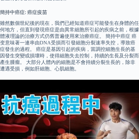
簡持中癌症: 癌症疫苗
雖然數個世紀後的現在，我們已經知道癌症可能發生在身體的任
何地方，但直到發現癌症是由異常細胞所引起的疾病之前，根據
體液理論的治療方式仍舊普遍使用來治療癌症。 簡持中癌症 癌
变意味著一連串由DNA受損而引發細胞分裂速率失控，導致癌
症發生的過程。 癌症是基因引起的疾病，當調控細胞生長的基
因發生突變或損壞時，使得細胞失去控制，持續的生長及分裂而
產生腫瘤。 大部分人體內的細胞是不會持續分裂生長的，除非
遭遇受損，例如肝細胞、心肌細胞。