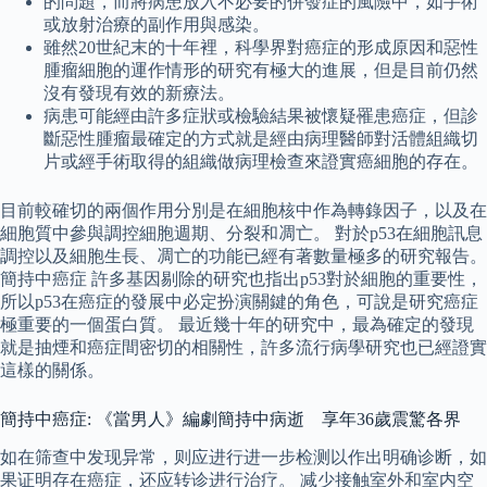
的問題，而將病患放入不必要的併發症的風險中，如手術
或放射治療的副作用與感染。
雖然20世紀末的十年裡，科學界對癌症的形成原因和惡性
腫瘤細胞的運作情形的研究有極大的進展，但是目前仍然
沒有發現有效的新療法。
病患可能經由許多症狀或檢驗結果被懷疑罹患癌症，但診
斷惡性腫瘤最確定的方式就是經由病理醫師對活體組織切
片或經手術取得的組織做病理檢查來證實癌細胞的存在。
目前較確切的兩個作用分別是在細胞核中作為轉錄因子，以及在
細胞質中參與調控細胞週期、分裂和凋亡。 對於p53在細胞訊息
調控以及細胞生長、凋亡的功能已經有著數量極多的研究報告。
簡持中癌症 許多基因剔除的研究也指出p53對於細胞的重要性，
所以p53在癌症的發展中必定扮演關鍵的角色，可說是研究癌症
極重要的一個蛋白質。 最近幾十年的研究中，最為確定的發現
就是抽煙和癌症間密切的相關性，許多流行病學研究也已經證實
這樣的關係。
簡持中癌症: 《當男人》編劇簡持中病逝 享年36歲震驚各界
如在筛查中发现异常，则应进行进一步检测以作出明确诊断，如
果证明存在癌症，还应转诊进行治疗。 减少接触室外和室内空