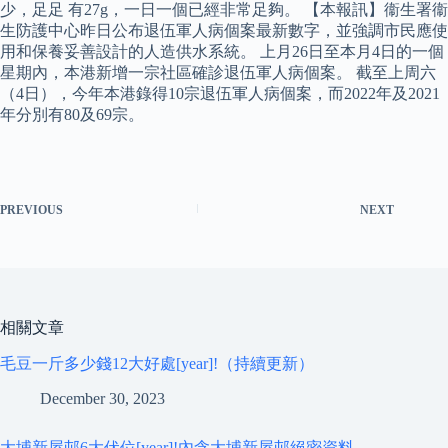
少，足足 有27g，一日一個已經非常足夠。 【本報訊】衞生署衞
生防護中心昨日公布退伍軍人病個案最新數字，並強調市民應使
用和保養妥善設計的人造供水系統。 上月26日至本月4日的一個
星期內，本港新增一宗社區確診退伍軍人病個案。 截至上周六
（4日），今年本港錄得10宗退伍軍人病個案，而2022年及2021
年分別有80及69宗。
PREVIOUS
NEXT
相關文章
毛豆一斤多少錢12大好處[year]!（持續更新）
December 30, 2023
大埔新屋邨6大伏位[year]!內含大埔新屋邨絕密資料