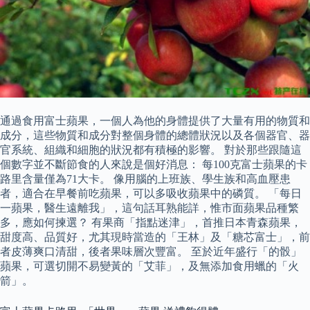
通過食用富士蘋果，一個人為他的身體提供了大量有用的物質和
成分，這些物質和成分對整個身體的總體狀況以及各個器官、器
官系統、組織和細胞的狀況都有積極的影響。 對於那些跟隨這
個數字並不斷節食的人來說是個好消息： 每100克富士蘋果的卡
路里含量僅為71大卡。 像用腦的上班族、學生族和高血壓患
者，適合在早餐前吃蘋果，可以多吸收蘋果中的磷質。 「每日
一蘋果，醫生遠離我」，這句話耳熟能詳，惟市面蘋果品種繁
多，應如何揀選？ 有果商「指點迷津」，首推日本青森蘋果，
甜度高、品質好，尤其現時當造的「王林」及「糖芯富士」，前
者皮薄爽口清甜，後者果味層次豐富。 至於近年盛行「的骰」
蘋果，可選切開不易變黃的「艾菲」，及無添加食用蠟的「火
箭」。