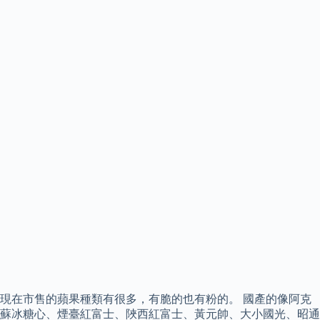
現在市售的蘋果種類有很多，有脆的也有粉的。 國產的像阿克
蘇冰糖心、煙臺紅富士、陜西紅富士、黃元帥、大小國光、昭通