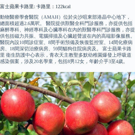
富士蘋果卡路里: 卡路里：122kcal
動物醫療學會醫院（AMAH）位於尖沙咀東部港晶中心地下，
總面積超過2.6萬呎。 醫院提供獸醫全科門診服務，亦提供包括
麻醉專科、神經專科及心臟專科在內的獸醫專科門診服務，亦提
供包括磁力共振、電腦掃描及心臟超聲波在內的高端影像服務。
醫院內設10間診症室、8間手術預備及恢復監控室、14間化療病
房、18間深切治療病房、59間貓狗住院病房及。 富士蘋果卡路
里 衞生防護中心表示，青衣天主教聖多默幼稚園爆發上呼吸道
感染個案，涉及20名學童，包括8男12女，年齡介乎3至4歲。