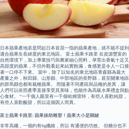
日本蘋果產地若是問起日本首屈一指的蘋果產地，就不能不提到
適合蘋果生長緯度的東北地區。 富士蘋果卡路里 在資源豐富的
自然環境下，加上專業技巧與農家細心照料，孕育出香氣十足又
高甜度的蘋果，不但外觀看起來結實飽滿，食感更是令人一口接
著一口停不下來。 當中，除了以知名的東北地區青森縣為最大
產量之外，秋田縣、山形縣、中部地區的長野縣，甚至關東地區
的群馬縣也都有栽種蘋果。 而隨著不同產區與品種的差異，讓
人們可以依照產季直接享受其美味，也能作為高級水果禮盒與點
心食材。 “一千個人眼里有一千個哈姆雷特，有些人喜歡純甜，
有些人喜歡酸甜，所以這個因人而異。
富士蘋果卡路里: 蘋果操助雕塑！蘋果大小是關鍵
非常高纖，一個約有6g纖維，所以 有通便的功效。 但糖分也不