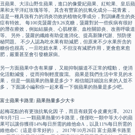
丑蘋果、大涼山野生蘋果，進口的像愛妃蘋果、紅蛇果、皇后蘋
果和太平洋紅玫瑰等等。 其含有豐富的抗氧化成分—花青素，
這是一種具強有力的消炎功效的植物化學成分，對訓練產生的炎
症有特效。 每100克菠蘿含9.26克糖，菠蘿對於一些疾病有很好
的潛在療效，例如結腸炎、心肌梗塞、血栓關節炎、改善呼吸道
等。 另外，菠蘿的纖維有助促進消化、提高新陳代謝、預防便
秘問題。 不少人認為吃水果有助減肥，但原來不少水果所含的
糖份也很高，一旦吃錯水果，不但沒有減肥作用，更會愈來愈
肥，嚴重甚至會引發糖尿病。
另一方面蘋果中含有果膠， 又能抑制腸道不正常的蠕動， 使消
化活動減慢， 從而抑制輕度腹瀉。 蘋果是我們生活中常見的水
果， 但是一個蘋果的熱量是多少？ 相信能詳細說出來的人並不
多， 下面讓小編和你一起來看一下個蘋果的熱量是多少吧。
富士蘋果卡路里: 蘋果熱量多少大卡
起梅花點的有更強抗氧化因 子，而且有鎂質令皮膚光澤。 2021
年9月7日 — 一顆蘋果熱量95卡路里，僅僅吃一顆中等大小的蘋
果可以讓你獲得14%每日所需的維他命A，以及11%每日所需的
維他命C（這是非常好的）。 2017年10月26日 富士蘋果卡路里