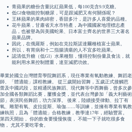
青蘋果的糖份含量比紅蘋果低，每100克含9.9克糖。
低GI食物能控制糖尿，可是跟減肥又有何關係呢？
王林蘋果的果肉綿密，香甜多汁，是許多人喜愛的品種。
花牛蘋果，甘肅省天水市特產，為中國國家地理標志產
品，也被譽為與美國蛇果、日本富士齊名的世界三大著名
蘋果品牌。
因此，在俄羅斯，例如在克拉斯諾達爾種植富士蘋果。
所以，有胃病和十二指腸潰瘍的人不宜多吃蘋果。
認清低升糖（低GI）水果種類，懂得控制份量及食法，就
能利用水果控制體重，達至減肥功效。
畢業於國立台灣體育學院舞蹈系，現任專業有氧動教練、舞蹈老
師、「體適能」課程教練。 從三歲開始習舞，五歲正式接觸芭
蕾及中國武段，並精通民族舞蹈、現代舞等中西舞藝，曾多次參
加全國各類舞蹈比賽，屢獲金獎，並代表台灣參加「義大利藝術
節」表演民俗舞蹈，功力深厚。 後來，陸續接受律動、拉丁有
氧、雕塑有氧、皮拉提斯、瑜伽……等訓練，並擁有專業有氧教
練執照，且為「體適能」合格教練，教學達17年，經驗豐富。
第四天開始， 你的飲食要慢慢恢復， 不能一下子就吃很多食
物， 尤其不要吃零食。