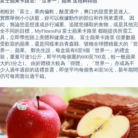
富士蘋果卡路里: 「世界一」蘋果 送禮夠得體
相較於「富士」果肉偏軟，酸度適中，爽口的甜度更是迷人。
實際舉例小小訣竅，妳可以根據動作的部位和作用來選擇。 因
此，無論您是想達成步行減重、追蹤您攝取的食物，或是其他完
全不同的目標，MyFitnessPal 富士蘋果卡路里 都能提供所需工
具，立即帶您踏上美體和健康之路。 富士蘋果卡路里 但要數最
受歡迎的蘋果，還是同樣來自青森縣、號稱全球體積最大的「世
界一」蘋果。 鄭先生說，每盒裝有8至9個「世界一」的禮盒
裝，重量可達5公斤，即平均每個重約600至700克，較一般蘋果
大約3分之1。 由於體積大較為「得體」，「世界一」亦成為不
少人過年過節的送禮首選，即使平均每個售40至50元，新年期間
仍可每周賣出過千箱。