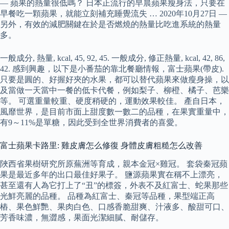
— 蘋果的熱量很低嗎？ 日本正流行的早晨蘋果瘦身法，只要在
早餐吃一顆蘋果，就能立刻補充睡覺流失 … 2020年10月27日 —
另外，有效的減肥關鍵在於是否燃燒的熱量比吃進系統的熱量
多。
一般成分, 熱量, kcal, 45, 92, 45. 一般成分, 修正熱量, kcal, 42, 86,
42. 感到興趣，以下是小番茄的靠北餐廳情報，富士蘋果(帶皮).
只要是圓的、好握好夾的水果，都可以替代蘋果來做瘦身操，以
及當做一天當中一餐的低卡代餐，例如梨子、柳橙、橘子、芭樂
等。 可選重量較重、硬度稍硬的，運動效果較佳。 產自日本，
風靡世界，是目前市面上甜度數一數二的品種，在果實重量中，
有9～11%是單糖，因此受到全世界消費者的喜愛。
富士蘋果卡路里: 雞皮膚怎么修復 身體皮膚粗糙怎么改善
陜西省果樹研究所原蕪洲等育成，親本金冠×雞冠。 套袋秦冠蘋
果是最近多年的出口最佳好果子。 鹽源蘋果實在稱不上漂亮，
甚至還有人為它打上了“丑”的標簽，外表不及紅富士、蛇果那些
光鮮亮麗的品種。 品種為紅富士、秦冠等品種，果型端正高
樁、果色鮮艷、果肉白色、口感香脆甜爽、汁液多、酸甜可口、
芳香味濃，無澀感，果面光潔細膩、耐儲存。