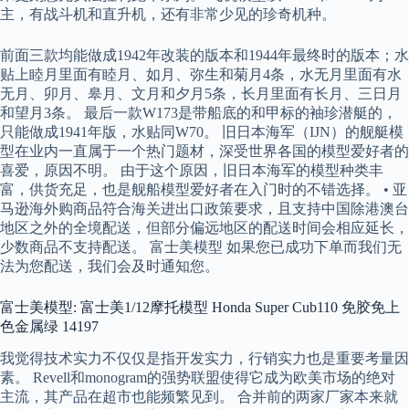
主，有战斗机和直升机，还有非常少见的珍奇机种。
前面三款均能做成1942年改装的版本和1944年最终时的版本；水
贴上睦月里面有睦月、如月、弥生和菊月4条，水无月里面有水
无月、卯月、皋月、文月和夕月5条，长月里面有长月、三日月
和望月3条。 最后一款W173是带船底的和甲标的袖珍潜艇的，
只能做成1941年版，水贴同W70。 旧日本海军（IJN）的舰艇模
型在业内一直属于一个热门题材，深受世界各国的模型爱好者的
喜爱，原因不明。 由于这个原因，旧日本海军的模型种类丰
富，供货充足，也是舰船模型爱好者在入门时的不错选择。 • 亚
马逊海外购商品符合海关进出口政策要求，且支持中国除港澳台
地区之外的全境配送，但部分偏远地区的配送时间会相应延长，
少数商品不支持配送。 富士美模型 如果您已成功下单而我们无
法为您配送，我们会及时通知您。
富士美模型: 富士美1/12摩托模型 Honda Super Cub110 免胶免上
色金属绿 14197
我觉得技术实力不仅仅是指开发实力，行销实力也是重要考量因
素。 Revell和monogram的强势联盟使得它成为欧美市场的绝对
主流，其产品在超市也能频繁见到。 合并前的两家厂家本来就