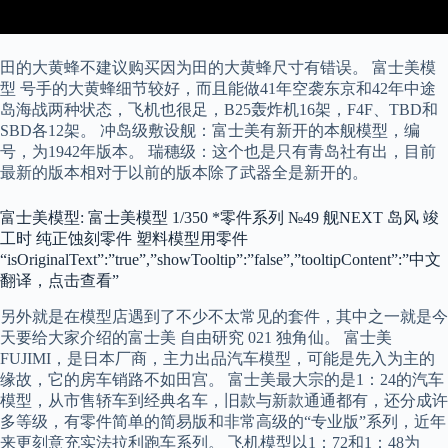
田的大黄蜂不建议购买因为田的大黄蜂尺寸有错误。 富士美模
型 号手的大黄蜂细节较好，而且能做41年空袭东京和42年中途
岛海战两种状态，飞机也很足，B25轰炸机16架，F4F、TBD和
SBD各12架。 冲岛级敷设舰：富士美有新开的本舰模型，编
号，为1942年版本。 瑞穗级：这个也是只有青岛社有出，目前
最新的版本相对于以前的版本除了武器全是新开的。
富士美模型: 富士美模型 1/350 *零件系列 №49 舰NEXT 岛风 竣
工时 纯正蚀刻零件 塑料模型用零件
“isOriginalText”:”true”,”showTooltip”:”false”,”tooltipContent”:”中文
翻译，点击查看”
另外就是在模型店遇到了不少不太常见的套件，其中之一就是今
天要给大家介绍的富士美 自由研究 021 独角仙。 富士美
FUJIMI，是日本厂商，主力出品汽车模型，可能是先入为主的
缘故，它的房车销路不如田宫。 富士美最大宗的是1：24的汽车
模型，从市售轿车到经典名车，旧款与新款通通都有，还分成许
多等级，有零件简单的简易版和非常高级的“专业版”系列，近年
来更刻意充实法拉利跑车系列。 飞机模型以1：72和1：48为