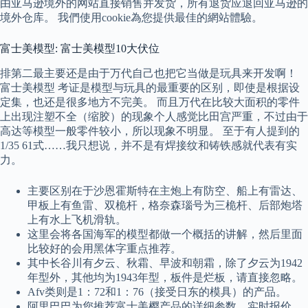
由亚马逊境外的网站直接销售并发货，所有退货应退回亚马逊的
境外仓库。 我們使用cookie為您提供最佳的網站體驗。
富士美模型: 富士美模型10大伏位
排第二最主要还是由于万代自己也把它当做是玩具来开发啊！
富士美模型 考证是模型与玩具的最重要的区别，即使是根据设
定集，也还是很多地方不完美。 而且万代在比较大面积的零件
上出现注塑不全（缩胶）的现象个人感觉比田宫严重，不过由于
高达等模型一般零件较小，所以现象不明显。 至于有人提到的
1/35 61式……我只想说，并不是有焊接纹和铸铁感就代表有实
力。
主要区别在于沙恩霍斯特在主炮上有防空、船上有雷达、
甲板上有鱼雷、双桅杆，格奈森瑙号为三桅杆、后部炮塔
上有水上飞机滑轨。
这里会将各国海军的模型都做一个概括的讲解，然后里面
比较好的会用黑体字重点推荐。
其中长谷川有夕云、秋霜、早波和朝霜，除了夕云为1942
年型外，其他均为1943年型，板件是烂板，请直接忽略。
Afv类则是1：72和1：76（接受日东的模具）的产品。
阿里巴巴为您推荐富士美樱产品的详细参数，实时报价，