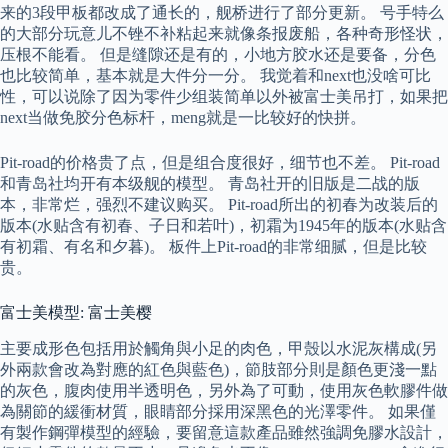
来的3段甲板都改成了通长的，舰桥进行了部分更新。 号手特么
的大部分玩意儿不锉不补粘起来就像条报废船，各种奇形怪状，
压根不能看。 但是缝隙还是有的，小地方胶水还是要备，分色
也比较简单，基本就是大件分一分。 我觉着和next也没啥可比
性，可以说除了因为零件少组装简单以外被富士美吊打，如果把
next当做免胶分色标杆，meng就是一比较好的快拼。
Pit-road的价格贵了点，但是组合度很好，细节也不差。 Pit-road
和青岛社均开有本级舰的模型。 青岛社开的旧版是二战的版
本，非常烂，强烈不建议购买。 Pit-road所出的初春为改装后的
版本(水贴含有初春、子日和若叶)，初霜为1945年的版本(水贴含
有初霜、有名和夕暮)。 板件上Pit-road的非常细腻，但是比较
贵。
富士美模型: 富士美樱
主要成形色包括用於觸角與小足的肉色，甲殼以水泥灰構成(另
外兩款會改為對應的紅色與藍色)，節肢部分則是顏色更淺一點
的灰色，腹肉使用半透明色，另外為了可動，使用灰色軟膠件做
為關節的緩衝材質，眼睛部分採用深黑色的光澤零件。 如果僅
有製作鋼彈模型的經驗，要留意這款產品雖然強調免膠水設計，