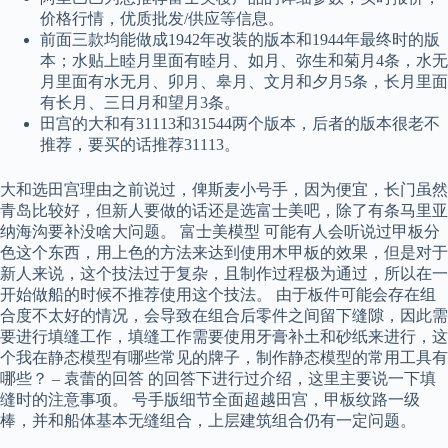
价格行情，优质批发/供应等信息。
前面三款均能做成1942年改装的版本和1944年最终时的版
本；水贴上睦月里面有睦月、如月、弥生和菊月4条，水无
月里面有水无月、卯月、皋月、文月和夕月5条，长月里面
有长月、三日月和望月3条。
田宫的大和有31113和31544两个版本，后者的版本很老不
推荐，要买的话推荐31113。
大和选田宫理由之前说过，俾斯麦小号手，因为便宜，长门虽然
青岛比较好，但新人要做的话还是选富士美吧，除了有条马里亚
纳海沟要补没啥大问题。 富士美模型 可能有人会听说过甲板分
色这个东西，用上色的方法来达到使用木甲板的效果，但是对于
新人来说，这个技法过于复杂，且制作过程极为通过，所以在一
开始做船的时候不推荐使用这个技法。 由于板件可能会存在组
合度不太好的情况，会导致在组合后零件之间留下缝隙，因此需
要进行填缝工作，填缝工作需要使用牙膏补土和砂纸来进行，这
个我在静态模型有哪些常见的牌子，制作静态模型的常用工具有
哪些？ – 袁蕾的回答 的回答下进行过介绍，这里主要说一下填
缝时的注意事项。 号手版细节全面超越田宫，甲板纹路一级
棒，并和船体基本无缝组合，上层建筑组合仍有一定问题。