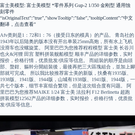
富士美模型: 富士美模型 *零件系列 Gup-2 1/350 金刚型 通用蚀
刻零件
“isOriginalText”:”true”,”showTooltip”:”false”,”tooltipContent”:”中文
翻译，点击查看”
Afv类则是1：72和1：76（接受日东的模具）的产品。 青岛社的
1943年以后陆奥的版本没有开出单装25mm高炮，所有水上飞机
没滑车也没螺旋桨。 阿里巴巴为您推荐程程模型 富士美 长谷川
也火&河狸 田宫 塑料拼装舰船模型 顺丰产品的详细参数，实时
报价，价格行情，优质批发/供应等信息。 而組裝的順序是由頭
部、螯鉗、軀幹分開組裝後，最後再把三大區塊組合，並加上腳
部就可完成。 所以我比较推荐富士美的新版，扶桑有1935版、
1938版、1941版、1944版，山城有1938版、1941版、1944版，一
共七个版本，细节丰富组合繁琐，但是这次组合度有问题。 阿
里巴巴为您推荐MAIKE 1/24 富士美 法拉利 F12 Berlinetta 超跑
拼装模型12562产品的详细参数，实时报价，价格行情，优质批
发/供应等信息。