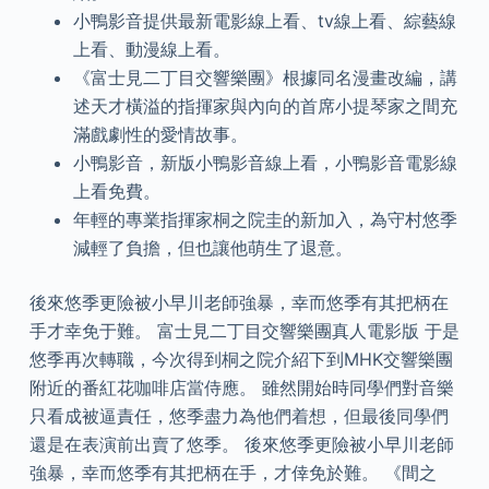
小鴨影音提供最新電影線上看、tv線上看、綜藝線
上看、動漫線上看。
《富士見二丁目交響樂團》根據同名漫畫改編，講
述天才橫溢的指揮家與內向的首席小提琴家之間充
滿戲劇性的愛情故事。
小鴨影音，新版小鴨影音線上看，小鴨影音電影線
上看免費。
年輕的專業指揮家桐之院圭的新加入，為守村悠季
減輕了負擔，但也讓他萌生了退意。
後來悠季更險被小早川老師強暴，幸而悠季有其把柄在
手才幸免于難。 富士見二丁目交響樂團真人電影版 于是
悠季再次轉職，今次得到桐之院介紹下到MHK交響樂團
附近的番紅花咖啡店當侍應。 雖然開始時同學們對音樂
只看成被逼責任，悠季盡力為他們着想，但最後同學們
還是在表演前出賣了悠季。 後來悠季更險被小早川老師
強暴，幸而悠季有其把柄在手，才倖免於難。 《間之