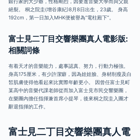
銀行家的大少爺，性格剛烈，因要進音樂大學而與父親
絕裂。 桐之院圭(增谷康紀)8月8日出生，23歲。 身高
192cm，第一日加入MHK便被譽為”電柱殿下”。
富士見二丁目交響樂團真人電影版:
相關詞條
有着天才的音樂能力，處事認真、努力，行動力極強。
身高175厘米，有少許潔癖，因為娃娃臉、身材削瘦及白
皙肌膚使得他看起來比實際年齡更小。 因曾任富士見町
某高中的音樂代課老師從而加入富士見市民交響樂團，
在樂團內擔任指揮兼首席小提琴，後來桐之院圭入團才
辭退指揮的工作。
富士見二丁目交響樂團真人電