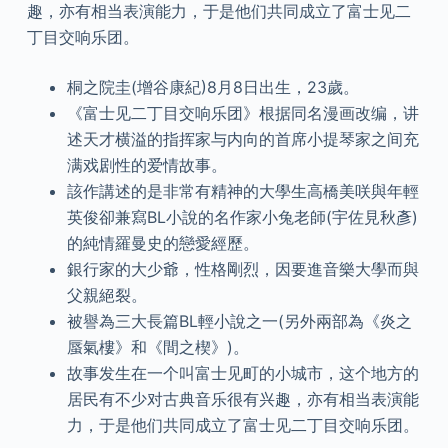
趣，亦有相当表演能力，于是他们共同成立了富士见二
丁目交响乐团。
桐之院圭(增谷康紀)8月8日出生，23歲。
《富士见二丁目交响乐团》根据同名漫画改编，讲
述天才横溢的指挥家与内向的首席小提琴家之间充
满戏剧性的爱情故事。
該作講述的是非常有精神的大學生高橋美咲與年輕
英俊卻兼寫BL小說的名作家小兔老師(宇佐見秋彥)
的純情羅曼史的戀愛經歷。
銀行家的大少爺，性格剛烈，因要進音樂大學而與
父親絕裂。
被譽為三大長篇BL輕小說之一(另外兩部為《炎之
蜃氣樓》和《間之楔》)。
故事发生在一个叫富士见町的小城市，这个地方的
居民有不少对古典音乐很有兴趣，亦有相当表演能
力，于是他们共同成立了富士见二丁目交响乐团。