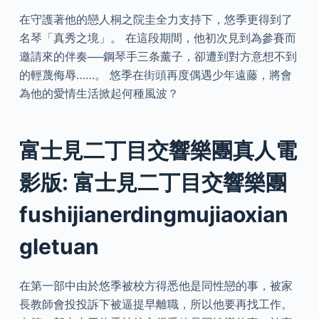
在守護著他的戀人桐之院圭全力支持下，悠季更得到了
名琴「真秀之境」。 在這段期間，他初次見到為參賽而
邀請來的伴奏──鋼琴手三条薰子，卻遭到對方意想不到
的輕蔑侮辱……。 悠季在街頭再度偶遇少年遠藤，將會
為他的愛情生活掀起何種風波？
富士見二丁目交響樂團真人電
影版: 富士見二丁目交響樂團
fushijianerdingmujiaoxian
gletuan
在第一部中由於悠季被校方得悉他是同性戀的事，被家
長教師會投投訴下被逼提早離職，所以他要再找工作。