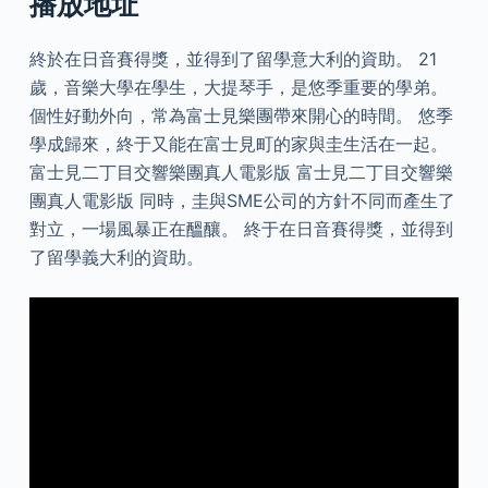
播放地址
終於在日音賽得獎，並得到了留學意大利的資助。 21
歲，音樂大學在學生，大提琴手，是悠季重要的學弟。
個性好動外向，常為富士見樂團帶來開心的時間。 悠季
學成歸來，終于又能在富士見町的家與圭生活在一起。
富士見二丁目交響樂團真人電影版 富士見二丁目交響樂
團真人電影版 同時，圭與SME公司的方針不同而產生了
對立，一場風暴正在醞釀。 終于在日音賽得獎，並得到
了留學義大利的資助。