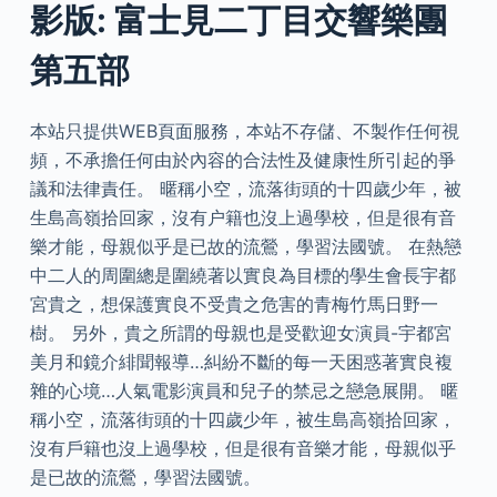
影版: 富士見二丁目交響樂團
第五部
本站只提供WEB頁面服務，本站不存儲、不製作任何視
頻，不承擔任何由於內容的合法性及健康性所引起的爭
議和法律責任。 暱稱小空，流落街頭的十四歲少年，被
生島高嶺拾回家，沒有户籍也沒上過學校，但是很有音
樂才能，母親似乎是已故的流鶯，學習法國號。 在熱戀
中二人的周圍總是圍繞著以實良為目標的學生會長宇都
宮貴之，想保護實良不受貴之危害的青梅竹馬日野一
樹。 另外，貴之所謂的母親也是受歡迎女演員-宇都宮
美月和鏡介緋聞報導…糾紛不斷的每一天困惑著實良複
雜的心境…人氣電影演員和兒子的禁忌之戀急展開。 暱
稱小空，流落街頭的十四歲少年，被生島高嶺拾回家，
沒有戶籍也沒上過學校，但是很有音樂才能，母親似乎
是已故的流鶯，學習法國號。