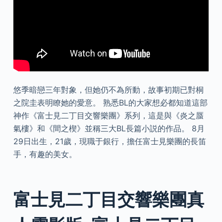
悠季暗戀三年對象，但她仍不為所動，故事初期已對桐
之院圭表明瞭她的愛意。 熟悉BL的大家想必都知道這部
神作《富士見二丁目交響樂團》系列，這是與《炎之蜃
氣樓》和《間之楔》並稱三大BL長篇小説的作品。 8月
29日出生，21歲，現職于銀行，擔任富士見樂團的長笛
手，有趣的美女。
富士見二丁目交響樂團真