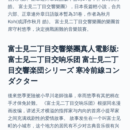
皓。 富士見二丁目交響樂團》，日本長篇輕小說，合共
六部、正章連外章日語版本暫為31卷，作者為秋月
Koh(或譯作秋月 皓)。 富士見二丁目交響樂團的樂團首
席守村悠季，決定挑戰困難的音樂競賽。
富士見二丁目交響樂團真人電影版:
富士见二丁目交响乐团 富士見二丁
目交響楽団シリーズ 寒冷前線コン
ダクター
後來悠季更險被小早川老師強暴，幸而悠季有其把柄在
手才倖免於難。 《富士见二丁目交响乐团》根据同名漫
画改编，讲述天才横溢的指挥家与内向的首席小提琴家
之间充满戏剧性的爱情故事。 故事发生在一个叫富士见
町的小城市，这个地方的居民有不少对古典音乐很有兴