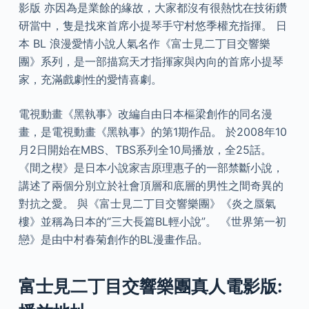
影版 亦因為是業餘的緣故，大家都沒有很熱忱在技術鑽
研當中，隻是找來首席小提琴手守村悠季權充指揮。 日
本 BL 浪漫愛情小說人氣名作《富士見二丁目交響樂
團》系列，是一部描寫天才指揮家與內向的首席小提琴
家，充滿戲劇性的愛情喜劇。
電視動畫《黑執事》改編自由日本樞梁創作的同名漫
畫，是電視動畫《黑執事》的第1期作品。 於2008年10
月2日開始在MBS、TBS系列全10局播放，全25話。
《間之楔》是日本小說家吉原理惠子的一部禁斷小說，
講述了兩個分別立於社會頂層和底層的男性之間奇異的
對抗之愛。 與《富士見二丁目交響樂團》《炎之蜃氣
樓》並稱為日本的“三大長篇BL輕小說”。 《世界第一初
戀》是由中村春菊創作的BL漫畫作品。
富士見二丁目交響樂團真人電影版: