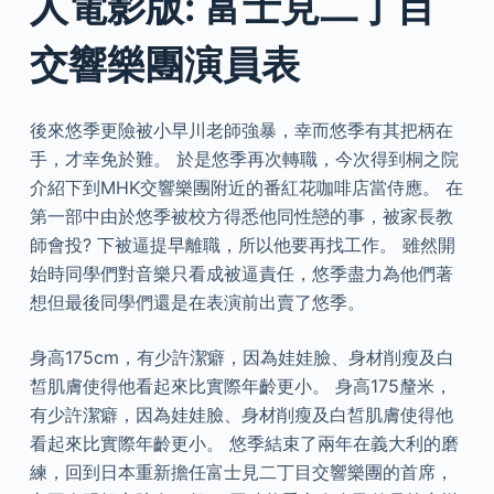
人電影版: 富士見二丁目
交響樂團演員表
後來悠季更險被小早川老師強暴，幸而悠季有其把柄在
手，才幸免於難。 於是悠季再次轉職，今次得到桐之院
介紹下到MHK交響樂團附近的番紅花咖啡店當侍應。 在
第一部中由於悠季被校方得悉他同性戀的事，被家長教
師會投? 下被逼提早離職，所以他要再找工作。 雖然開
始時同學們對音樂只看成被逼責任，悠季盡力為他們著
想但最後同學們還是在表演前出賣了悠季。
身高175cm，有少許潔癖，因為娃娃臉、身材削瘦及白
皙肌膚使得他看起來比實際年齡更小。 身高175釐米，
有少許潔癖，因為娃娃臉、身材削瘦及白皙肌膚使得他
看起來比實際年齡更小。 悠季結束了兩年在義大利的磨
練，回到日本重新擔任富士見二丁目交響樂團的首席，