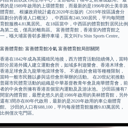
舊的是1989年啟用的上環體育館，而最新的是1996年的士美非路
體育館。 根據政府統計處在2020年出版的《2019年按區議會分
區劃分的香港人口概況》，中西區有240,500居民，平均每間體
育館服務4.81萬居民。 在18區當中，中西區的體育館對居民比例
為第二低，僅高於離島區。 富善體育館，香港室內體育館之
一，喺大埔富善邨多層停車場，英文叫Fu Shin Sports Centre。
富善體育館: 富善體育館冷氣 富善體育館局部關閉
香港在1842年成為英國殖民地後，西方體育活動陸續傳入，當時
部分居港外國人建立運動會所，如域多利遊樂會、香港木球會、
香港足球會及九龍華地滾球會等。 不過由於會籍等種種限制，
當時一般市民難以參與這些會所舉辦的活動。 在20世紀初推動
普羅市民體育活動的組織是中華基督教青年會及南華體育會，前
者的中央會所擁有香港首個室內運動及及游泳池。 沙田區擁有7
間室內體育館，最歷史悠久的是1986年啟用的美林體育館，另外
還有3間亦在80年代啟用，最新的是2020年啟用的車公廟體育
館。 沙田的人口有688,100，平均每座體育館服務9.83萬居民，
比例僅次屯門區。