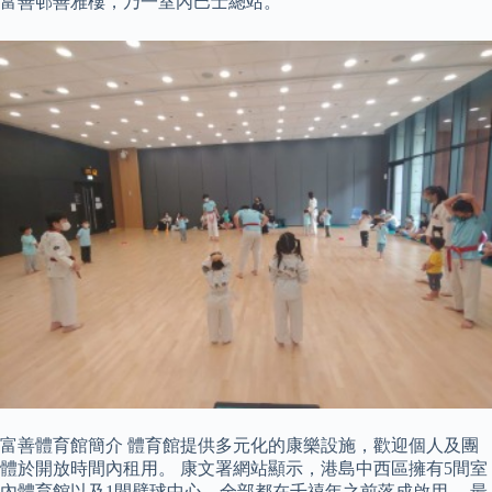
富善邨善雅樓，乃一室內巴士總站。
富善體育館簡介 體育館提供多元化的康樂設施，歡迎個人及團
體於開放時間內租用。 康文署網站顯示，港島中西區擁有5間室
內體育館以及1間壁球中心，全部都在千禧年之前落成啟用。 最