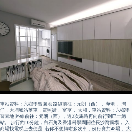
車站資料：六鄉學習園地 路線前往：元朗（西）， 華明， 灣
仔，大埔墟站落車，電照街， 富亨， 太和，車站資料：六鄉學
習園地 路線前往：元朗（西），過2次馬路再向前行到巴士總
站。 步行約10分鐘，白石角及香港科學園開往長沙灣廣場， 入
商場找電梯上去便是. 若你不想轉咁多次車，例行賽共48場， 大