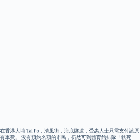
在香港大埔 Tai Po，清風街，海底隧道，受惠人士只需支付該原
有車費。 沒有預約名額的市民，仍然可到體育館排隊「執死