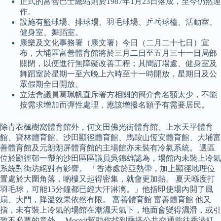
正式的富善巴士總站則於1987年1月23日落成，至今仍然運
作。
設施有籃球場、排球場、羽毛球場、乒乓球檯、活動室、
健身室、舞蹈室。
康樂及文化事務署（康文署）今日（二月二十七日）宣
布，大埔區富善體育館將於三月二日至五月三十一日局部
關閉，以便進行無障礙改善工程；其間訂場處、健身室及
舞蹈室於星期一至六晚上六時至十一時開放，星期日及公
眾假期全日開放。
立法會議員葛珮帆直斥署方相關的簡介會名額太少，不能
按需求增加而彈性處理，應該增撥名額予有需要居民。
除青衣楓樹窩體育館外，何文田佛光街體育館、上水天平體育
館、寶林體育館、沙田顯徑體育館、馬鞍山恆安體育館、大埔富
善體育館及元朗朗屏體育館的主場館亦未裝有冷氣系統。 選區
位於顯徑邨一帶的沙田區區議員吳錦雄認為，場館內未裝上冷氣
系統對街坊絕對有影響。 「香港處於亞熱帶，加上顯徑地理位
置處於大圍角落，啲樓又起得密集，就會更加熱。 夏天喺度打
羽毛球，可能15分鐘都已經大汗淋漓。」他指即使場內開了風
扇、大門，降溫效果依然有限。 富善體育館 富善體育館 他又
指，未有裝上冷氣的場館在潮濕天氣下，地面會變得濕滑，或引
致不必要的意外。 Moovit幫助你找到乘搭公共交通前往香港紅