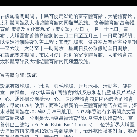
在設施關閉期間，市民可使用鄰近的富亨體育館，大埔體育館，
太和體育館及大埔墟體育館內同類型設施。 富善體育館 富善體
育館 康樂及文化事務署（康文署）今日（二月二十七日）宣
布，大埔區富善體育館將於三月二日至五月三十一日局部關閉，
以便進行無障礙改善工程；其間訂場處、健身室及舞蹈室於星期
一至六晚上六時至十一時開放，星期日及公眾假期全日開放。
在設施關閉期間，市民可使用鄰近的富亨體育館、大埔體育館、
太和體育館及大埔墟體育館內同類型設施。
富善體育館: 設施
設施有籃球場、排球場、羽毛球場、乒乓球檯、活動室、健身
室、舞蹈室。 深水埗區有6間體育館以及歌和老街壁球及乒乓球
中心、通州街公園壁球中心。 長沙灣體育館是區內最舊的體育
館，早於1976年啟用，而香港最新的一座體育館剛巧在這區，深
水埗體育館在2022年9月28日啟用。 2022年香港有多兩間康文署
體育館落成，分別是大埔東昌街體育館以及深水埗體育館。 富
善邨巴士總站（Fu Shin Estate Bus Terminus），位於新界大埔區
大埔新市鎮安埔路12號富善商場地下，怡雅苑怡禮閣對面，鄰近