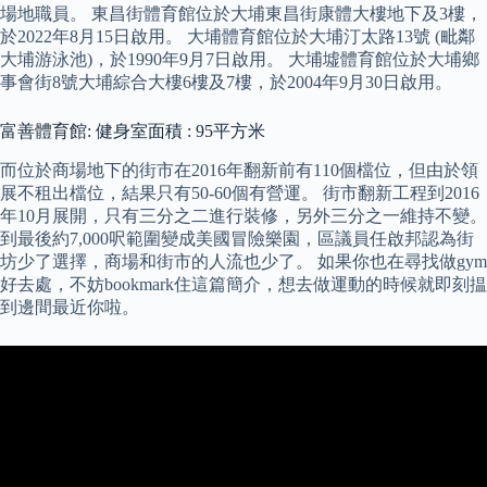
場地職員。 東昌街體育館位於大埔東昌街康體大樓地下及3樓，
於2022年8月15日啟用。 大埔體育館位於大埔汀太路13號 (毗鄰
大埔游泳池)，於1990年9月7日啟用。 大埔墟體育館位於大埔鄉
事會街8號大埔綜合大樓6樓及7樓，於2004年9月30日啟用。
富善體育館: 健身室面積 : 95平方米
而位於商場地下的街市在2016年翻新前有110個檔位，但由於領
展不租出檔位，結果只有50-60個有營運。 街市翻新工程到2016
年10月展開，只有三分之二進行裝修，另外三分之一維持不變。
到最後約7,000呎範圍變成美國冒險樂園，區議員任啟邦認為街
坊少了選擇，商場和街市的人流也少了。 如果你也在尋找做gym
好去處，不妨bookmark住這篇簡介，想去做運動的時候就即刻揾
到邊間最近你啦。