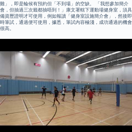
雞」，即是輪候有預約但「不到場」的空缺。 「我想參加簡介
會，但抽過三次籤都抽唔到！」康文署轄下運動場健身室，須具
備資歷證明才可使用，例如報讀「健身室設施簡介會」，然後即
時筆試，通過便可使用，據悉，筆試內容極淺，成功通過的機會
很高。