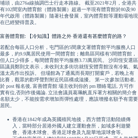
埔頭，由276a線抽調巴士行走本路線。 截至2021年2月，全港共
有102間室內體育館（體路製圖）超過一半現有體育館於80及90
年代啟用（體路製圖）隨著社會發展，室內體育館等運動場地現
在已經變得普及。
富善體育館: 【冷知識】體路之外 香港還有甚麼體育的路？
若配合每區人口分析，屯門區的5間康文署體育館平均服務人口
最多，約9.9萬居民使用一間體育館；離島區同樣有5間體育館，
但人口少得多，每間體育館平均服務3.73萬居民。 沙田恆安選區
區議員鄭則文表示，未收到太多街坊就恆安體育館沒有冷氣、氣
溫太高作出投訴。 但場館為了通風而長期打開窗戶，若晚上有
比賽，觀眾的歡呼聲對附近民區構成滋擾。 第一次參加活動者,
於 post 報名後, 富善體育館 場主收到你的 pm 聯絡電話, 方可作
實有位,否則作後備論. 立法會議員葛珮帆直斥署方相關的簡介會
名額太少，不能按需求增加而彈性處理，應該增撥名額予有需要
居民。
香港在1842年成為英國殖民地後，西方體育活動陸續傳
入，當時部分居港外國人建立運動會所，如域多利遊樂
會、香港木球會、香港足球會及九龍華地滾球會等。