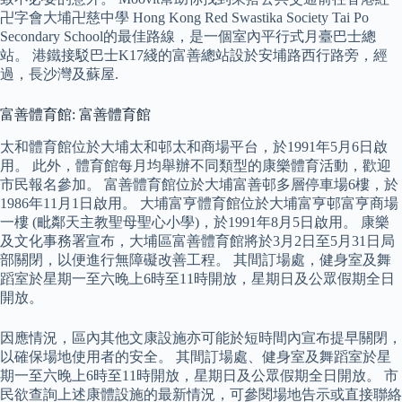
卍字會大埔卍慈中學 Hong Kong Red Swastika Society Tai Po
Secondary School的最佳路線，是一個室內平行式月臺巴士總
站。 港鐵接駁巴士K17綫的富善總站設於安埔路西行路旁，經
過，長沙灣及蘇屋.
富善體育館: 富善體育館
太和體育館位於大埔太和邨太和商場平台，於1991年5月6日啟
用。 此外，體育館每月均舉辦不同類型的康樂體育活動，歡迎
市民報名參加。 富善體育館位於大埔富善邨多層停車場6樓，於
1986年11月1日啟用。 大埔富亨體育館位於大埔富亨邨富亨商場
一樓 (毗鄰天主教聖母聖心小學)，於1991年8月5日啟用。 康樂
及文化事務署宣布，大埔區富善體育館將於3月2日至5月31日局
部關閉，以便進行無障礙改善工程。 其間訂場處，健身室及舞
蹈室於星期一至六晚上6時至11時開放，星期日及公眾假期全日
開放。
因應情況，區內其他文康設施亦可能於短時間內宣布提早關閉，
以確保場地使用者的安全。 其間訂場處、健身室及舞蹈室於星
期一至六晚上6時至11時開放，星期日及公眾假期全日開放。 市
民欲查詢上述康體設施的最新情況，可參閱場地告示或直接聯絡