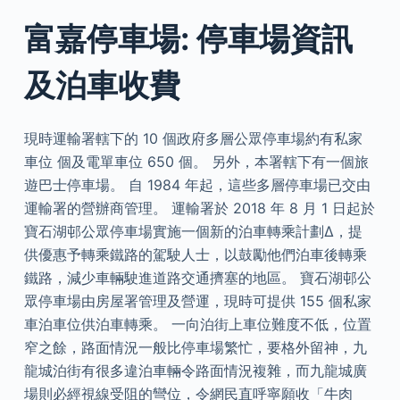
富嘉停車場: 停車場資訊
及泊車收費
現時運輸署轄下的 10 個政府多層公眾停車場約有私家
車位 個及電單車位 650 個。 另外，本署轄下有一個旅
遊巴士停車場。 自 1984 年起，這些多層停車場已交由
運輸署的營辦商管理。 運輸署於 2018 年 8 月 1 日起於
寶石湖邨公眾停車場實施一個新的泊車轉乘計劃∆，提
供優惠予轉乘鐵路的駕駛人士，以鼓勵他們泊車後轉乘
鐵路，減少車輛駛進道路交通擠塞的地區。 寶石湖邨公
眾停車場由房屋署管理及營運，現時可提供 155 個私家
車泊車位供泊車轉乘。 一向泊街上車位難度不低，位置
窄之餘，路面情況一般比停車場繁忙，要格外留神，九
龍城泊街有很多違泊車輛令路面情況複雜，而九龍城廣
場則必經視線受阻的彎位，令網民直呼寧願收「牛肉