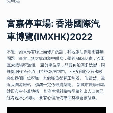
免則免。
富嘉停車場: 香港國際汽
車博覽(IMXHK)2022
不過，如果你有睇上面條片的話，我地版油係咁衝都無
問題，事實上無大家想象中咁窄，學阿Mike話齋，沙田
區大把場窄過佢。 至於車位窄，只要你泊高多幾層，同
埋搵啲柱邊位泊，咁都OK開到門。 佢係有啲位有水喉
突出黎嗰排位窄啲，其餘啲位都算正常既。 咁當然，最
近大圍港鐵站，價錢一定係最貴架喇。 新城市廣場作為
沙田市中心兼地標，其停車場斜路轉平路的出入口位已
經考起不少網民，要有心理預備車底有機會被刮爆。