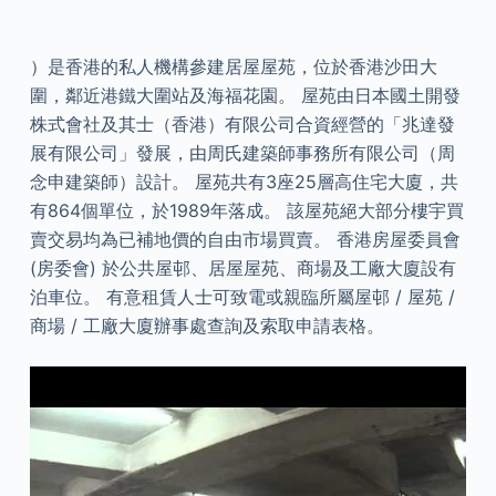
）是香港的私人機構參建居屋屋苑，位於香港沙田大
圍，鄰近港鐵大圍站及海福花園。 屋苑由日本國土開發
株式會社及其士（香港）有限公司合資經營的「兆達發
展有限公司」發展，由周氏建築師事務所有限公司（周
念申建築師）設計。 屋苑共有3座25層高住宅大廈，共
有864個單位，於1989年落成。 該屋苑絕大部分樓宇買
賣交易均為已補地價的自由市場買賣。 香港房屋委員會
(房委會) 於公共屋邨、居屋屋苑、商場及工廠大廈設有
泊車位。 有意租賃人士可致電或親臨所屬屋邨 / 屋苑 /
商場 / 工廠大廈辦事處查詢及索取申請表格。