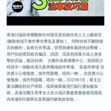
香港討論區有權刪除任何留言及拒絕任何人士上載留言
(刪除前或不會作事先警告及通知 )， 同時亦有不刪除留
言的權利，如有任何爭議，管理員擁有最終的詮釋權 。
用戶切勿撰寫粗言穢語、誹謗、渲染色情暴力或人身攻
擊的言論，敬請自律。 大圍作為香港嘅中心，當然唔少
得其中一個馳名港九新界嘅地獄停車場。 富嘉停車場 但
其實小心慢慢揸，係冇問題嘅，唔同一啲 … 但其實小心
慢慢揸，係冇問題嘅，唔同一啲… 2021年1月，業主立
案法團收到住戶求助，指其物業被渣打銀行通知被加
按，及後法團主席李女士在土地註冊處查冊後發現屋苑
內有逾800個單位及商舖均被無故加按。