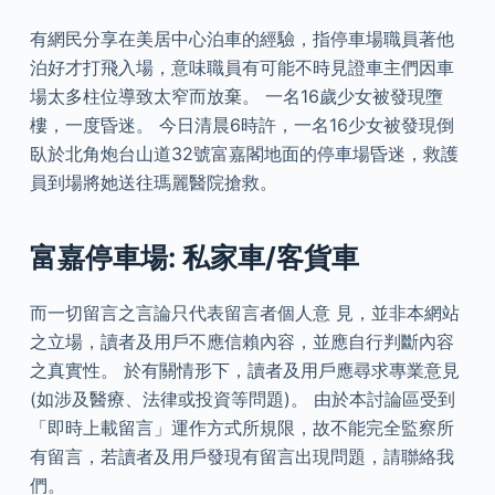
有網民分享在美居中心泊車的經驗，指停車場職員著他
泊好才打飛入場，意味職員有可能不時見證車主們因車
場太多柱位導致太窄而放棄。 一名16歲少女被發現墮
樓，一度昏迷。 今日清晨6時許，一名16少女被發現倒
臥於北角炮台山道32號富嘉閣地面的停車場昏迷，救護
員到場將她送往瑪麗醫院搶救。
富嘉停車場: 私家車/客貨車
而一切留言之言論只代表留言者個人意 見，並非本網站
之立場，讀者及用戶不應信賴內容，並應自行判斷內容
之真實性。 於有關情形下，讀者及用戶應尋求專業意見
(如涉及醫療、法律或投資等問題)。 由於本討論區受到
「即時上載留言」運作方式所規限，故不能完全監察所
有留言，若讀者及用戶發現有留言出現問題，請聯絡我
們。