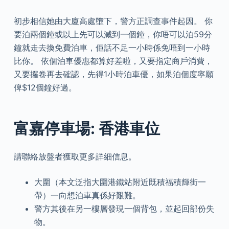
初步相信她由大廈高處墮下，警方正調查事件起因。 你
要泊兩個鐘或以上先可以減到一個鐘，你唔可以泊59分
鐘就走去換免費泊車，佢話不足一小時係免唔到一小時
比你。 依個泊車優惠都算好差啦，又要指定商戶消費，
又要攞卷再去確認，先得1小時泊車優，如果泊個度寧願
俾$12個鐘好過。
富嘉停車場: 香港車位
請聯絡放盤者獲取更多詳細信息。
大圍（本文泛指大圍港鐵站附近既積福積輝街一
帶）一向想泊車真係好艱難。
警方其後在另一樓層發現一個背包，並起回部份失
物。