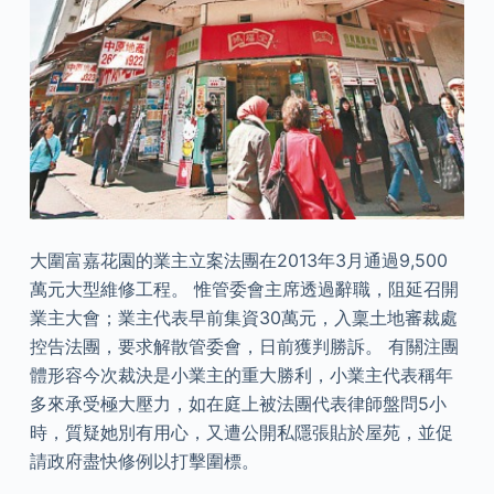
大圍富嘉花園的業主立案法團在2013年3月通過9,500
萬元大型維修工程。 惟管委會主席透過辭職，阻延召開
業主大會；業主代表早前集資30萬元，入稟土地審裁處
控告法團，要求解散管委會，日前獲判勝訴。 有關注團
體形容今次裁決是小業主的重大勝利，小業主代表稱年
多來承受極大壓力，如在庭上被法團代表律師盤問5小
時，質疑她別有用心，又遭公開私隱張貼於屋苑，並促
請政府盡快修例以打擊圍標。