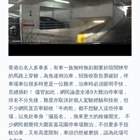
香港出名人多車多，有車一族無時無刻都要於喧鬧狹窄
的馬路上穿梭，為免違例泊車，招致收取告票破財，停
車場車位很多時更是一位難求，泊車時必須眼明手快，
見縫插針！ 儘管如此，網民論盡全港9大難泊停車場，
排名不分先後，難度亦取決於個人駕駛經驗和技術，但
不少網民直言寧願收「牛肉乾」都不想駛入這些停車
場，以免於車身「攞簽名」，換來更大的維修開支。 不
少網民都覺得大圍富嘉花園停車場難泊，不但要多手扭
軚泊車，又有高度限制，車頭仍然被磨損，認為此場可