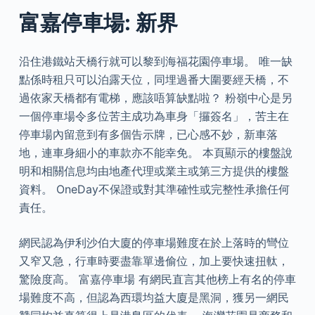
富嘉停車場: 新界
沿住港鐵站天橋行就可以黎到海福花園停車場。 唯一缺
點係時租只可以泊露天位，同埋過番大圍要經天橋，不
過依家天橋都有電梯，應該唔算缺點啦？ 粉嶺中心是另
一個停車場令多位苦主成功為車身「攞簽名」，苦主在
停車場內留意到有多個告示牌，已心感不妙，新車落
地，連車身細小的車款亦不能幸免。 本頁顯示的樓盤說
明和相關信息均由地產代理或業主或第三方提供的樓盤
資料。 OneDay不保證或對其準確性或完整性承擔任何
責任。
網民認為伊利沙伯大廈的停車場難度在於上落時的彎位
又窄又急，行車時要盡靠單邊偷位，加上要快速扭軚，
驚險度高。 富嘉停車場 有網民直言其他榜上有名的停車
場難度不高，但認為西環均益大廈是黑洞，獲另一網民