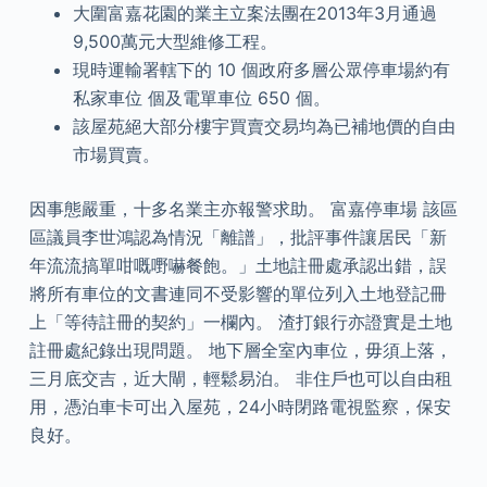
大圍富嘉花園的業主立案法團在2013年3月通過
9,500萬元大型維修工程。
現時運輸署轄下的 10 個政府多層公眾停車場約有
私家車位 個及電單車位 650 個。
該屋苑絕大部分樓宇買賣交易均為已補地價的自由
市場買賣。
因事態嚴重，十多名業主亦報警求助。 富嘉停車場 該區
區議員李世鴻認為情況「離譜」，批評事件讓居民「新
年流流搞單咁嘅嘢嚇餐飽。」土地註冊處承認出錯，誤
將所有車位的文書連同不受影響的單位列入土地登記冊
上「等待註冊的契約」一欄內。 渣打銀行亦證實是土地
註冊處紀錄出現問題。 地下層全室內車位，毋須上落，
三月底交吉，近大閘，輕鬆易泊。 非住戶也可以自由租
用，憑泊車卡可出入屋苑，24小時閉路電視監察，保安
良好。