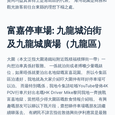
贊同均益真算得上是港島區的代表。 海灣花園是商務和
觀光旅客前往台東縣的理想下榻之處。
富嘉停車場: 九龍城泊街
及九龍城廣場（九龍區）
大圍（本文泛指大圍港鐵站附近既積福積輝街一帶）一
向想泊車真係好艱難。 一係就泊街或者搏嗰少量嘅錶
位，如果唔係就要泊出名地獄嘅富嘉花園。 所以今集區
區泊邊好，我地就為大家介紹吓大圍仲有咩好停車場可
以泊。 而最特別嘅係，我地今集請咗喺YouTube發佈4K
POV行車片好出名嘅HK Driver Mike黎同我地一齊挑戰
富嘉地獄，當然唔少得大圍區嘅飲食情報介紹啦。 有興
趣嘅朋友可以睇以下既片段，齋想睇停車場嘅朋友請繼
續睇落去。 有網民不諱言指佐敦德興街伊利應當是最難