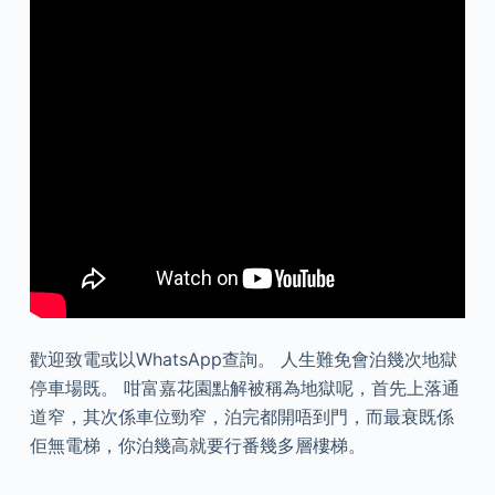
歡迎致電或以WhatsApp查詢。 人生難免會泊幾次地獄
停車場既。 咁富嘉花園點解被稱為地獄呢，首先上落通
道窄，其次係車位勁窄，泊完都開唔到門，而最衰既係
佢無電梯，你泊幾高就要行番幾多層樓梯。