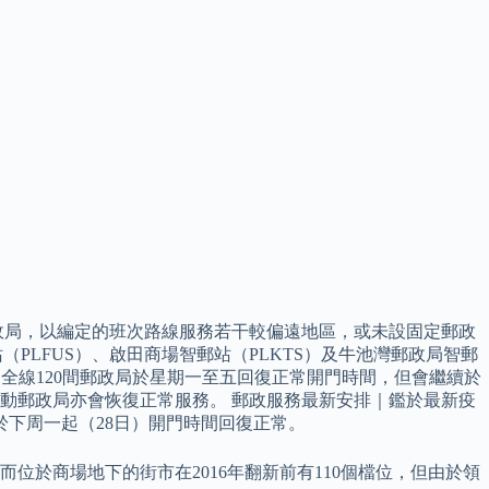
郵政局，以編定的班次路線服務若干較偏遠地區，或未設固定郵政
PLFUS）、啟田商場智郵站（PLKTS）及牛池灣郵政局智郵
起，全線120間郵政局於星期一至五回復正常開門時間，但會繼續於
動郵政局亦會恢復正常服務。 郵政服務最新安排｜鑑於最新疫
於下周一起（28日）開門時間回復正常。
 而位於商場地下的街市在2016年翻新前有110個檔位，但由於領