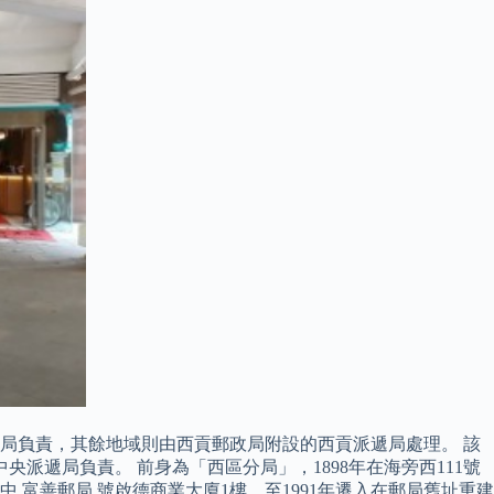
局負責，其餘地域則由西貢郵政局附設的西貢派遞局處理。 該
派遞局負責。 前身為「西區分局」，1898年在海旁西111號
 富善郵局 號啟德商業大廈1樓，至1991年遷入在郵局舊址重建