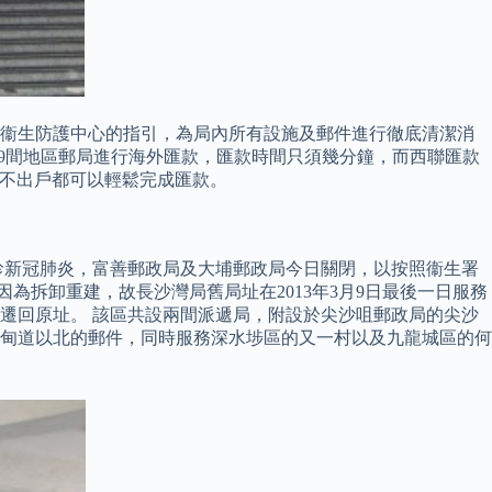
署衞生防護中心的指引，為局內所有設施及郵件進行徹底清潔消
。 用戶可以於指定的49間地區郵局進行海外匯款，匯款時間只須幾分鐘，而西聯匯款
你足不出戶都可以輕鬆完成匯款。
確診新冠肺炎，富善郵政局及大埔郵政局今日關閉，以按照衞生署
為拆卸重建，故長沙灣局舊局址在2013年3月9日最後一日服務
4日遷回原址。 該區共設兩間派遞局，附設於尖沙咀郵政局的尖沙
甸道以北的郵件，同時服務深水埗區的又一村以及九龍城區的何