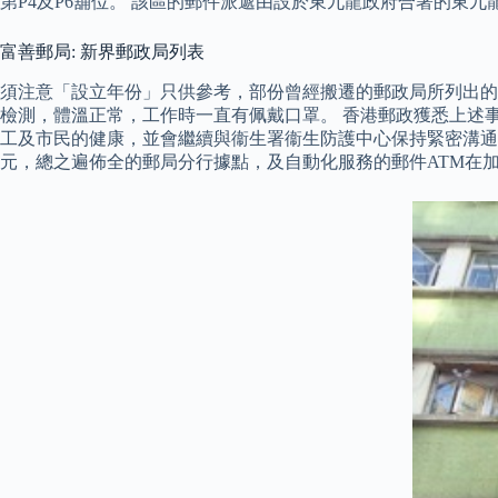
第P4及P6舖位。 該區的郵件派遞由設於東九龍政府合署的東
富善郵局: 新界郵政局列表
須注意「設立年份」只供參考，部份曾經搬遷的郵政局所列出的
檢測，體溫正常，工作時一直有佩戴口罩。 香港郵政獲悉上述
工及市民的健康，並會繼續與衞生署衞生防護中心保持緊密溝通
元，總之遍佈全的郵局分行據點，及自動化服務的郵件ATM在