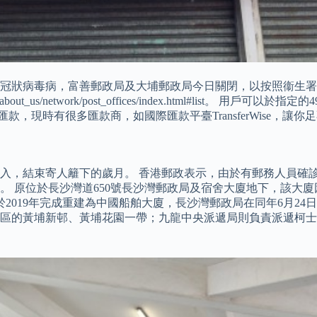
19冠狀病毒病，富善郵政局及大埔郵政局今日關閉，以按照衞生
us/network/post_offices/index.html#list
款，現時有很多匯款商，如國際匯款平臺TransferWise，讓
2日遷入，結束寄人籬下的歲月。 香港郵政表示，由於有郵務人員
 原位於長沙灣道650號長沙灣郵政局及宿舍大廈地下，該大廈因
於2019年完成重建為中國船舶大廈，長沙灣郵政局在同年6月2
區的黃埔新邨、黃埔花園一帶；九龍中央派遞局則負責派遞柯士