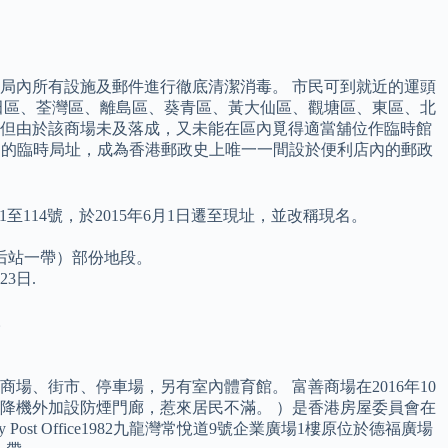
為局內所有設施及郵件進行徹底清潔消毒。 市民可到就近的運頭
田區、荃灣區、離島區、葵青區、黃大仙區、觀塘區、東區、北
場，但由於該商場未及落成，又未能在區內覓得適當舖位作臨時館
政局的臨時局址，成為香港郵政史上唯一一間設於便利店內的郵政
樓111至114號，於2015年6月1日遷至現址，並改稱現名。
后站一帶）部份地段。
3日.
。
場、街市、停車場，另有室內體育館。 富善商場在2016年10
降機外加設防煙門廊，惹來居民不滿。 ）是香港房屋委員會在
st Office1982九龍灣常悅道9號企業廣場1樓原位於德福廣場