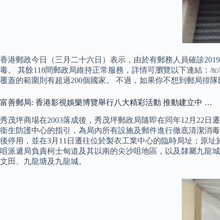
​香港郵政今日（三月二十六日）表示，由於有郵務人員確診20
毒。 其餘118間郵政局維持正常服務，詳情可瀏覽以下連結：/tc/about_
覆蓋的範圍則有超過200個國家。 不過，如果你不想到郵局排隊匯
富善郵局: 香港影視娛樂博覽舉行八大精彩活動 推動建立中 …
秀茂坪商場在2003落成後，秀茂坪郵政局隨即在同年12月2
衞生防護中心的指引，為局內所有設施及郵件進行徹底清潔消毒。
後停用，並在3月11日遷往位於製衣工業中心的臨時局址；原址
咀派遞局負責柯士甸道及其以南的尖沙咀地區，以及隸屬九龍城
文田、九龍塘及九龍城。