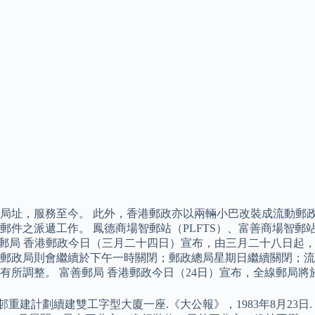
場新局址，服務至今。 此外，香港郵政亦以兩輛小巴改裝成流動
之派遞工作。 鳳德商場智郵站（PLFTS）、富善商場智郵站（
 富善郵局 ​香港郵政今日（三月二十四日）宣布，由三月二十八日
郵政局則會繼續於下午一時關閉；郵政總局星期日繼續關閉；流
所調整。 富善郵局 香港郵政今日（24日）宣布，全線郵局將
重建計劃續建雙工字型大廈一座.《大公報》，1983年8月23日.