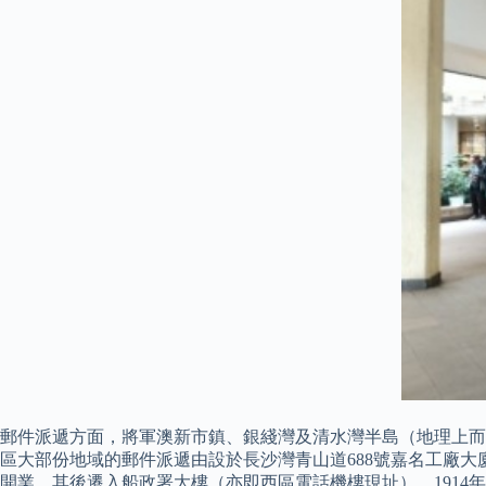
郵件派遞方面，將軍澳新市鎮、銀綫灣及清水灣半島（地理上而
區大部份地域的郵件派遞由設於長沙灣青山道688號嘉名工廠大
開業，其後遷入船政署大樓（亦即西區電話機樓現址），1914年