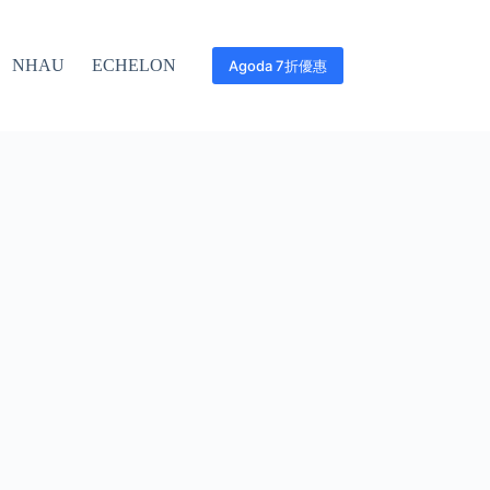
NHAU
ECHELON
Agoda 7折優惠