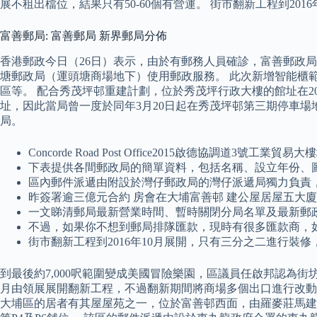
展不租出檔位，結果只有50-60個有營運。 街市翻新工程到20
富善郵局: 富善郵局 新界郵局分佈
​香港郵政今日（26日）表示，由於有郵務人員確診，富善郵
塘郵政局（運頭塘商場地下）使用郵政服務。 此次新增智能櫃
區等。 配合秀茂坪邨重建計劃，位於秀茂坪行政大樓的館址在2
址，因此當局曾一度於同年3月20日起在秀茂坪邨第三期停車場地
局。
Concorde Road Post Office2015啟德協調
下表提供各間郵政局的簡單資料，包括名稱、設立年份、
區內郵件派遞由附設於灣仔郵政局的灣仔派遞局獨力負責
昨簽署逾三億元合約 房會在大埔富善邨 建公屋居屋五大廈 
一文睇清郵局最新營業時間、暫時關閉分局名單及最新郵
不過，如果你不想到郵局排隊匯款，現時有很多匯款商，如國際
街市翻新工程到2016年10月展開，只有三分之二進行裝
到最後約7,000呎範圍變成美國冒險樂園，區議員任啟邦認為街
月由領展展開翻新工程，不過翻新期間將商場多個出口進行改動
大埔區的居者有其屋屋苑之一，位於富善邨西面，由羅麥莊馬建築師事務所設計