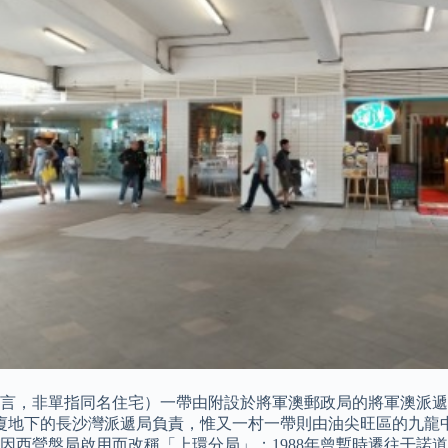
言，非單指同名住宅）一帶由附設於將軍澳郵政局的將軍澳派遞
廈地下的長沙灣派遞局負責，惟又一村一帶則由油尖旺區的九龍中央
因西營盤局啟用而改稱「上環分局」；1988年曾暫時遷往干諾道中