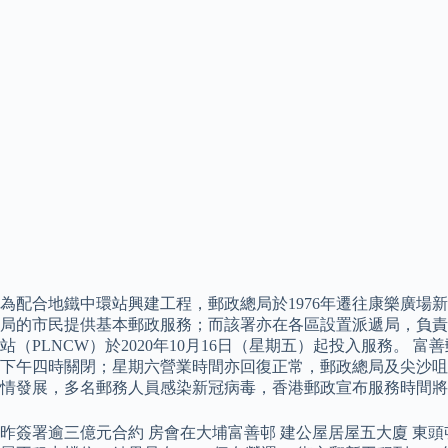
為配合地鐵中環站興建工程，郵政總局於1976年遷往康樂廣
局的市民提供基本郵政服務；而該署亦在各區設置派遞局，負責郵件
站（PLNCW）於2020年10月16日（星期五）起投入服務。
下午四時關閉；星期六營業時間亦回復正常，郵政總局及尖沙咀
情發展，多名郵務人員感染新冠病毒，香港郵政宣布服務時間將有
昨簽署逾三億元合約 房會在大埔富善邨 建公屋居屋五大廈 東頭邨