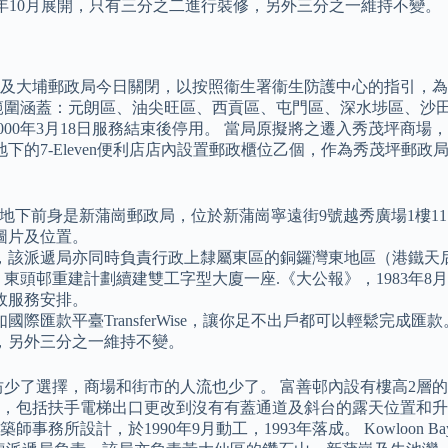
16年10月展開，只有三分之二進行裝修，另外三分之一維持不變。
政局及大埔郵政局今日關閉，以按照衞生署衞生防護中心的指引，
範圍涵蓋：元朗區、油尖旺區、西貢區、屯門區、深水埗區、沙
000年3月18日服務結束後停用。 當局原擬將之遷入秀茂坪商
下的7-Eleven便利店店內設置郵政櫃位乙個，作為秀茂坪郵
道3號工業貿易大樓地下前身是新蒲崗郵政局，位於新蒲崗寧遠街9號越秀廣場1
圖片及位置。
，該派遞局亦同時負責行政上隸屬東區的銅鑼灣東地區（港鐵天
東頭邨重建計劃續建雙工字型大廈一座.《大公報》，1983年8月2
政服務安排。
匯款平臺TransferWise，讓你足不出戶都可以輕鬆完成匯款
修，另外三分之一維持不變。
坊少了選擇，商場和街市的人流也少了。 富善邨內設有樓高2層的商
，包括扶手電梯出口更改到沒有有蓋通道及斜台的露天位置和升
，於1990年9月動工，1993年落成。 Kowloon Bay Po