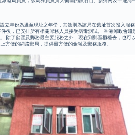
九龍派遞局負責，該局亦負責黃大仙區的鑽石山、新蒲崗及牛池灣
設立年份為遷至現址之年份，其餘則為該局在舊址首次投入服務
事件後，已安排所有相關郵務人員接受病毒測試。 香港郵政會繼
。 除了儲匯及郵務最主要服務之外，現在到郵區櫃檯去，也可
加上方便的網路郵局，提供最方便的金融及郵務服務。