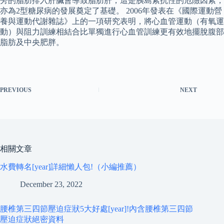
旁的脂肪排入肝臟會導致脂肪肝，這是胰島素抗性的危險因素，
亦為2型糖尿病的發展奠定了基礎。 2006年發表在《國際運動營
養與運動代謝雜誌》上的一項研究表明，將心血管運動（有氧運
動）與阻力訓練相結合比單獨進行心血管訓練更有效地擺脫腹部
脂肪及中央肥胖。
PREVIOUS
NEXT
相關文章
水費轉名[year]詳細懶人包!（小編推薦）
December 23, 2022
腰椎第三四節壓迫症狀5大好處[year]!內含腰椎第三四節
壓迫症狀絕密資料