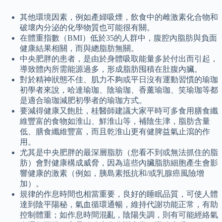
其他環境因素，例如產婦吸煙，飲食中的雌激素化合物和
破壞內分泌的化學物質也可能很有關。
在體重指數（BMI）低於35的人群中，腹腔內脂肪與負面
健康結果相關，而與總脂肪無關。
中央肥胖的患者，是由於身體吸取能量多於付出而引起，
導致體內所需能源過多，形成脂肪囤積在肚腹內臟。
對於精神狀態不佳、肌力不夠或平日沒有運動習慣的瑜珈
初學者來說，哈達瑜珈、陰瑜珈、香薰瑜珈、笑瑜珈等都
是適合瑜珈減肥初學者的瑜珈方式。
要減得健康又飽肚，桂醫師建議大家平時可多食用膳食纖
維豐富的食物如淮山、鮮淮山等，補陰生津，脂肪含量
低、膳食纖維豐富，而且乾淮山更有健脾益氣止瀉的作
用。
尤其是中央肥胖的最深層脂肪（您看不到或無法抓住的脂
肪）會對健康構成威脅，因為這些內臟脂肪細胞產生會影
響健康的激素（例如，胰島素抵抗和/或乳腺癌風險增
加）。
規律的作息時間也相當重要，良好的睡眠品質，可使人體
達到陰平陽秘，氣血循環通暢，維持代謝功能正常，有助
控制體重；如作息時間混亂，陰陽失調，則有可能經絡氣