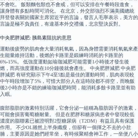
不會吃。 飯類麵包類也不會戒，但可以安排在午餐時段進食，
讓身體有多點時間可消化。 在北京，外交部強烈不滿美國總統
拜登發表關於國家主席習近平的言論，發言人毛寧表示，美方的
言論是極不負責任，有違基本外交禮儀，北京堅決反對。
中央肥胖減肥: 胰島素阻抗的意思
運動後疲勞的肌肉會大量消耗氧氣，因為身體需要消耗氧氣來產
生能量維持活動，後燃的卡路里是鍛練時消耗的卡路里的
6%-15%。 低強度運動如瑜珈減肥可能需要1小時後才發生後
燃，而高強度運動在10分鐘後就會產生。 中央肥胖減肥 中央肥
胖減肥 有研究顯示下午4至5點是最佳的運動時間，肌肉表現較
中午時段增加了5%，可惜大部分人在這時段都不得空，而晚飯
後2小時亦是不錯的練瑜珈減肥時間，能消耗多餘卡路里並有助
入眠。
腹部脂肪的激素特別活躍，它會分泌一組稱為脂肪因子的激素，
可能會損害葡萄糖耐量。 但是在肥胖和糖尿病患者中發現較低
濃度的脂聯素已被證明對2型糖尿病（T2DM）有益且具有保護
作用。 不少OL雖然上半身纖瘦，但卻有一個揮之不去的小肚
腩，主要原因是她們經常坐，有時候聚精會神工作，一坐便八小