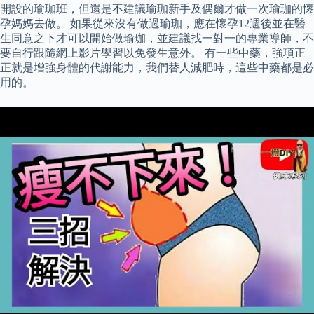
開設的瑜珈班，但還是不建議瑜珈新手及偶爾才做一次瑜珈的懷
孕媽媽去做。 如果從來沒有做過瑜珈，應在懷孕12週後並在醫
生同意之下才可以開始做瑜珈，並建議找一對一的專業導師，不
要自行跟隨網上影片學習以免發生意外。 有一些中藥，強項正
正就是增強身體的代謝能力，我們替人減肥時，這些中藥都是必
用的。