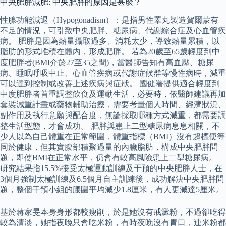
中央肥胖減肥: 中央肥胖的原因是甚麼？
性腺功能減退（Hypogonadism）：是指男性睪丸製造賀爾蒙有
不足的情況，可引致中央肥胖、糖尿病、代謝綜合症及心血管疾
病。 肥胖是因為熱量攝取過多、消耗太少，導致熱量累積，以
脂肪的形式堆積在體內，形成肥胖。 若為20歲至65歲輕度到中
度肥胖者(BMI介於27至35之間)，當醫師告知有高血壓、糖尿
病、睡眠呼吸中止、心血管疾病或代謝症候群等慢性病時，減重
可以達到控制或改善上述疾病與症狀。 國健署提供適合輕度到
中度肥胖者首重調整飲食及運動生活，必要時，依醫師建議再加
套裝減重計畫或藥物輔助治療，需要考量個人時間、經濟狀況、
副作用及執行意願與配合度，無論採取哪種方式減重，都需要調
整生活型態，才會成功。 肥胖與患上二型糖尿病息息相關，不
少人以為自己體重在正常範圍，體重指標（BMI）沒有超標便等
同於健康，但其實腹部積聚過量的內臟脂肪，構成中央肥胖問
題，即使BMI在正常水平，仍會有較高風險患上二型糖尿病。
研究結果指15.5%接受太極運動訓練及干預的中央肥胖人士，在
3個月強制太極訓練及6.5個月自主訓練後，成功解決中央肥胖問
題，整個干預小組的腰圍平均減少1.8厘米，有人更減達5厘米。
基於蔣家旻本身身形都較瘦削，於是她沒有戒澱粉，不過卻吃得
較為清淡，她指夜晚只會吃米粉，有時夜晚沒有胃口，連米粉都