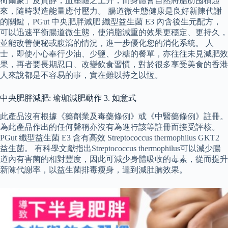
荷爾蒙」皮質醇，血壓隨之上升，而身體會自然將脂肪囤積起
來，隨時製造能量應付壓力。 腸道微生態健康是良好新陳代謝
的關鍵，PGut 中央肥胖減肥 纖型益生菌 E3 內含後生元配方，
可以迅速平衡腸道微生態，使消脂減重的效果更穩定、更持久，
並能改善便秘或腹瀉的情況，進一步優化您的消化系統。 人
士，即使小心奉行少油、少鹽、少糖的餐單，亦往往未見減肥效
果，再者要長期忍口、改變飲食習慣，對於很多享受美食的香港
人來說都是不容易的事，實在難以持之以恆。
中央肥胖減肥: 瑜珈減肥動作 3. 如意式
此產品沒有根據《藥劑業及毒藥條例》或《中醫藥條例》註冊。
為此產品作出的任何聲稱亦沒有為進行該等註冊而接受評核。
PGut 纖型益生菌 E3 含有高效 Streptococcus thermophilus GKT2
益生菌。 有科學文獻指出Streptococcus thermophilus可以減少腸
道內有害菌的相對豐度，因此可減少身體吸收的毒素，從而提升
新陳代謝率，以益生菌排毒瘦身，達到減肚腩效果。