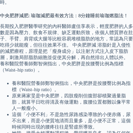
時。
中央肥胖減肥: 瑜珈減肥最有效方法：8分鐘睡前瑜珈燃脂法！
長期投入肥胖醫學研究的內科醫師盧佳享表示，輕度肥胖的人多
數是因為壓力、飲食不規律、缺乏運動所致，依個人體質胖在肚
子、手臂、肩背或大腿等比較容易堆積脂肪的地方，常認為只要
吃得少就能瘦，但往往效果不佳。 中央肥胖減 溶脂針是入侵性
的減肥療程，原理是把「瘦身成分」以注射方式注入皮下脂肪
層，刺激局部脂肪細胞並促使其分解，再自然排出人體以外。
養和醫院營養師鄭智俐指出，中央肥胖是按腰臀比例為指標
（Waist–hip ratio）。
養和醫院營養師鄭智俐指出，中央肥胖是按腰臀比例為指
標（Waist–hip ratio）。
原來蔣家旻是中央肥胖，四肢瘦削但腹部卻積聚過量脂
肪，就算平日吃得清及有做運動，腹腰位置都難以像平常
人一般瘦小。
這個「小便不利」不是急性尿路感染導致的小便赤痛，尿
不出來，而是小便質地清而且量多，是小便不正常，這個
時候同時出現的腰疼往往是腎虛所導致。