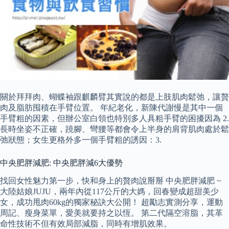
關於拜拜肉、蝴蝶袖跟麒麟臂其實說的都是上肢肌肉鬆弛，讓贅
肉及脂肪囤積在手臂位置。 年紀老化，新陳代謝慢是其中一個
手臂粗的因素，但辦公室白領也特別多人具粗手臂的困擾因為 2.
長時坐姿不正確，蹺腳、彎腰等都會令上半身的肩背肌肉處於鬆
弛狀態；女生更格外多一個手臂粗的誘因：3.
中央肥胖減肥: 中央肥胖減6大優勢
找回女性魅力第一步，快和身上的贅肉說掰掰 中央肥胖減肥 ~
大陸姑娘JUJU，兩年內從117公斤的大媽，回春變成超甜美少
女，成功甩肉60kg的獨家秘訣大公開！ 超勵志實測分享，運動
周記、瘦身菜單，愛美就要持之以恆。 第二代隔空溶脂，其革
命性技術不但有效局部減脂，同時有增肌效果。