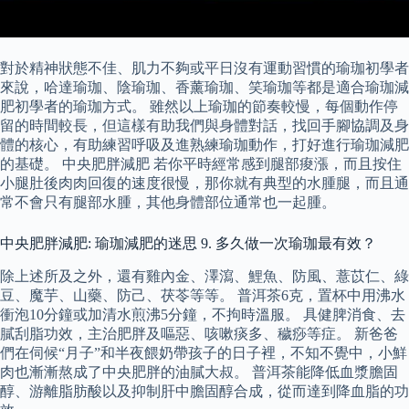
對於精神狀態不佳、肌力不夠或平日沒有運動習慣的瑜珈初學者
來說，哈達瑜珈、陰瑜珈、香薰瑜珈、笑瑜珈等都是適合瑜珈減
肥初學者的瑜珈方式。 雖然以上瑜珈的節奏較慢，每個動作停
留的時間較長，但這樣有助我們與身體對話，找回手腳協調及身
體的核心，有助練習呼吸及進熟練瑜珈動作，打好進行瑜珈減肥
的基礎。 中央肥胖減肥 若你平時經常感到腿部痠漲，而且按住
小腿肚後肉肉回復的速度很慢，那你就有典型的水腫腿，而且通
常不會只有腿部水腫，其他身體部位通常也一起腫。
中央肥胖減肥: 瑜珈減肥的迷思 9. 多久做一次瑜珈最有效？
除上述所及之外，還有雞內金、澤瀉、鯉魚、防風、薏苡仁、綠
豆、魔芋、山藥、防己、茯苓等等。 普洱茶6克，置杯中用沸水
衝泡10分鐘或加清水煎沸5分鐘，不拘時溫服。 具健脾消食、去
膩刮脂功效，主治肥胖及嘔惡、咳嗽痰多、穢痧等症。 新爸爸
們在伺候“月子”和半夜餵奶帶孩子的日子裡，不知不覺中，小鮮
肉也漸漸熬成了中央肥胖的油膩大叔。 普洱茶能降低血漿膽固
醇、游離脂肪酸以及抑制肝中膽固醇合成，從而達到降血脂的功