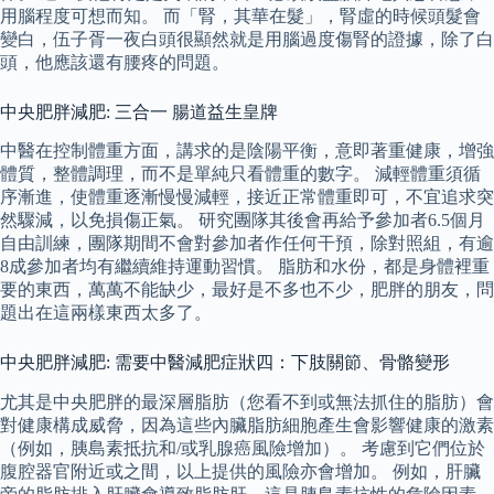
用腦程度可想而知。 而「腎，其華在髮」，腎虛的時候頭髮會
變白，伍子胥一夜白頭很顯然就是用腦過度傷腎的證據，除了白
頭，他應該還有腰疼的問題。
中央肥胖減肥: 三合一 腸道益生皇牌
中醫在控制體重方面，講求的是陰陽平衡，意即著重健康，增強
體質，整體調理，而不是單純只看體重的數字。 減輕體重須循
序漸進，使體重逐漸慢慢減輕，接近正常體重即可，不宜追求突
然驟減，以免損傷正氣。 研究團隊其後會再給予參加者6.5個月
自由訓練，團隊期間不會對參加者作任何干預，除對照組，有逾
8成參加者均有繼續維持運動習慣。 脂肪和水份，都是身體裡重
要的東西，萬萬不能缺少，最好是不多也不少，肥胖的朋友，問
題出在這兩樣東西太多了。
中央肥胖減肥: 需要中醫減肥症狀四：下肢關節、骨骼變形
尤其是中央肥胖的最深層脂肪（您看不到或無法抓住的脂肪）會
對健康構成威脅，因為這些內臟脂肪細胞產生會影響健康的激素
（例如，胰島素抵抗和/或乳腺癌風險增加）。 考慮到它們位於
腹腔器官附近或之間，以上提供的風險亦會增加。 例如，肝臟