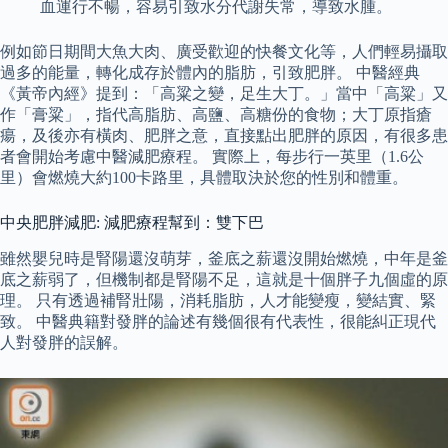
血運行不暢，容易引致水分代謝失常，導致水腫。
例如節日期間大魚大肉、廣受歡迎的快餐文化等，人們輕易攝取
過多的能量，轉化成存於體內的脂肪，引致肥胖。 中醫經典
《黃帝內經》提到：「高粱之變，足生大丁。」當中「高粱」又
作「膏粱」，指代高脂肪、高鹽、高糖份的食物；大丁原指瘡
瘍，及後亦有橫肉、肥胖之意，直接點出肥胖的原因，有很多患
者會開始考慮中醫減肥療程。 實際上，每步行一英里（1.6公
里）會燃燒大約100卡路里，具體取決於您的性別和體重。
中央肥胖減肥: 減肥療程幫到：雙下巴
雖然嬰兒時是腎陽還沒萌芽，釜底之薪還沒開始燃燒，中年是釜
底之薪弱了，但機制都是腎陽不足，這就是十個胖子九個虛的原
理。 只有透過補腎壯陽，消耗脂肪，人才能變瘦，變結實、緊
致。 中醫典籍對發胖的論述有幾個很有代表性，很能糾正現代
人對發胖的誤解。