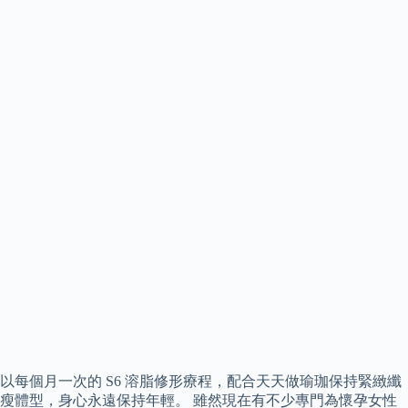
以每個月一次的 S6 溶脂修形療程，配合天天做瑜珈保持緊緻纖
瘦體型，身心永遠保持年輕。 雖然現在有不少專門為懷孕女性