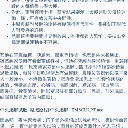
她指，接受太極運動課程後，覺得獲益良多，認為任何年
齡的人都值得去學太極。
對此，蕭明輝博士指，研究結果顯示，太極運動與傳統運
動一樣，可有效改善中央肥胖。
中醫典籍對發胖的論述有幾個很有代表性，很能糾正現代
人對發胖的誤解。
然而這需要時間才見到效果，香港都市人繁忙，要抽出空
檔定期做運動並不容易。
其他在空腹血糖、胰島素、體重等指標，也都是兩大餐勝出。
雖然蔣家旻擁有看似苗條身材，但她卻曾經為身形煩惱，更選擇
地獄式減肥！ 原來蔣家旻是中央肥胖，四肢瘦削但腹部卻積聚
過量脂肪，就算平日吃得清及有做運動，腹腰位置都難以像平常
人一般瘦小。 本港衞生署指，肥胖會增加患上一些慢性疾病的
風險，包括高血壓、心臟病、高膽固醇、糖尿病、腦血管病 、
膽囊病、骨關節炎、睡眠窒息症和部分癌症（乳癌、前列腺癌、
結腸直腸癌及子宮內膜癌）。
中央肥胖減肥: 減肥療程| 中央肥胖 | EMSCULPT neo
因為那一夜生死攸關，伍子胥必須想出逃脫的辦法，否則性命難
保。 這一夜他肯定是失眠的，而且必須絞盡腦汁地冥思苦想，