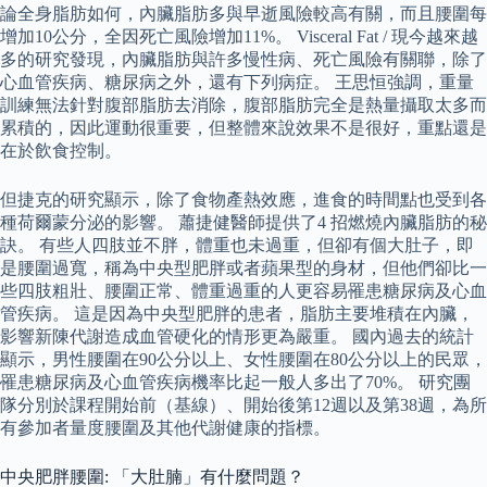
論全身脂肪如何，內臟脂肪多與早逝風險較高有關，而且腰圍每
增加10公分，全因死亡風險增加11%。 Visceral Fat / 現今越來越
多的研究發現，內臟脂肪與許多慢性病、死亡風險有關聯，除了
心血管疾病、糖尿病之外，還有下列病症。 王思恒強調，重量
訓練無法針對腹部脂肪去消除，腹部脂肪完全是熱量攝取太多而
累積的，因此運動很重要，但整體來說效果不是很好，重點還是
在於飲食控制。
但捷克的研究顯示，除了食物產熱效應，進食的時間點也受到各
種荷爾蒙分泌的影響。 蕭捷健醫師提供了4 招燃燒內臟脂肪的秘
訣。 有些人四肢並不胖，體重也未過重，但卻有個大肚子，即
是腰圍過寬，稱為中央型肥胖或者蘋果型的身材，但他們卻比一
些四肢粗壯、腰圍正常、體重過重的人更容易罹患糖尿病及心血
管疾病。 這是因為中央型肥胖的患者，脂肪主要堆積在內臟，
影響新陳代謝造成血管硬化的情形更為嚴重。 國內過去的統計
顯示，男性腰圍在90公分以上、女性腰圍在80公分以上的民眾，
罹患糖尿病及心血管疾病機率比起一般人多出了70%。 研究團
隊分別於課程開始前（基線）、開始後第12週以及第38週，為所
有參加者量度腰圍及其他代謝健康的指標。
中央肥胖腰圍: 「大肚腩」有什麼問題？