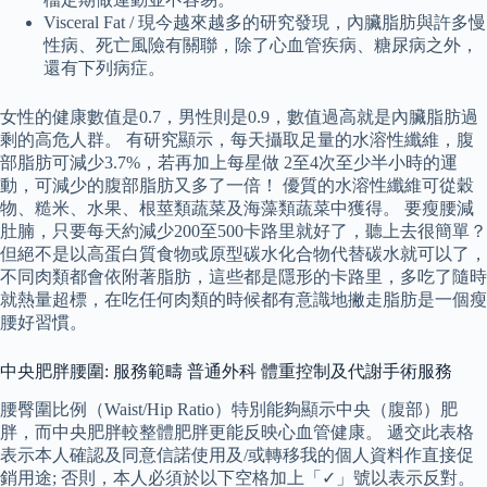
Visceral Fat / 現今越來越多的研究發現，內臟脂肪與許多慢
性病、死亡風險有關聯，除了心血管疾病、糖尿病之外，
還有下列病症。
女性的健康數值是0.7，男性則是0.9，數值過高就是內臟脂肪過
剩的高危人群。 有研究顯示，每天攝取足量的水溶性纖維，腹
部脂肪可減少3.7%，若再加上每星做 2至4次至少半小時的運
動，可減少的腹部脂肪又多了一倍！ 優質的水溶性纖維可從穀
物、糙米、水果、根莖類蔬菜及海藻類蔬菜中獲得。 要瘦腰減
肚腩，只要每天約減少200至500卡路里就好了，聽上去很簡單？
但絕不是以高蛋白質食物或原型碳水化合物代替碳水就可以了，
不同肉類都會依附著脂肪，這些都是隱形的卡路里，多吃了隨時
就熱量超標，在吃任何肉類的時候都有意識地撇走脂肪是一個瘦
腰好習慣。
中央肥胖腰圍: 服務範疇 普通外科 體重控制及代謝手術服務
腰臀圍比例（Waist/Hip Ratio）特別能夠顯示中央（腹部）肥
胖，而中央肥胖較整體肥胖更能反映心血管健康。 遞交此表格
表示本人確認及同意信諾使用及/或轉移我的個人資料作直接促
銷用途; 否則，本人必須於以下空格加上「✓」號以表示反對。