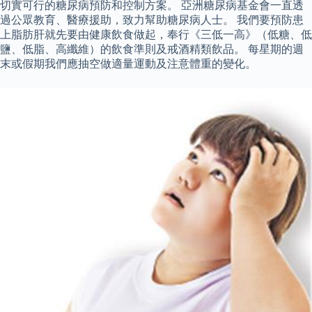
切實可行的糖尿病預防和控制方案。 亞洲糖尿病基金會一直透
過公眾教育、醫療援助，致力幫助糖尿病人士。 我們要預防患
上脂肪肝就先要由健康飲食做起，奉行《三低一高》（低糖、低
鹽、低脂、高纖維）的飲食準則及戒酒精類飲品。 每星期的週
末或假期我們應抽空做適量運動及注意體重的變化。