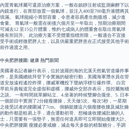
內置胃氣球屬可還原治療方案，一般在鎮靜注射或監測麻醉下以
內鏡進行，在胃部放置一個氣球，並注入400至700毫升液體將其
填滿。 氣球能縮小胃部容量，令患者容易產生飽腹感，減少進
食量。 胃氣球一般需在術後六個月至一年取出，預期治療期間
可減去12 至15公斤體重，惟約七成病人的體重會在取出胃氣球
後有所回升。 此治療方案不受體重指標所限，一般適合不宜接
受手術或輕微肥胖人士，以及供嚴重肥胖患在正式接受其他手術
前作過渡之用。
中央肥胖腰圍: 健康 熱門新聞
美國著名記者赫什表示，位於波羅的海的北溪天然氣管道爆炸事
件，是美國總統拜登下令實施的秘密行動，美國海軍潛水員在管
道安放遠程遙控炸彈，挪威軍機投下聲納浮標引爆炸彈。 白宮
早前斥責報道完全虛假和虛構，挪威外交部亦表示，指控屬無稽
之談。 一有時間就單腳站立、4.坐著的時候雙腳合攏坐、5. 日本
一個節目中實測了2分鐘瘦腰操，天天做5次、每次5秒，一星期
之後受試者的腰圍減了7cm。 側躺挺腰這六個瘦腰收腰及減肚腩
的動作都是較易上手，適合運動初哥、想極速收腰減肚腩的人
士，只需要有一張墊子，無需任何道具即可立即開始瘦腰大計。
中央肥胖腰圍 瘦腰必要戒糖，減走每天多餘的精製糖分，手調