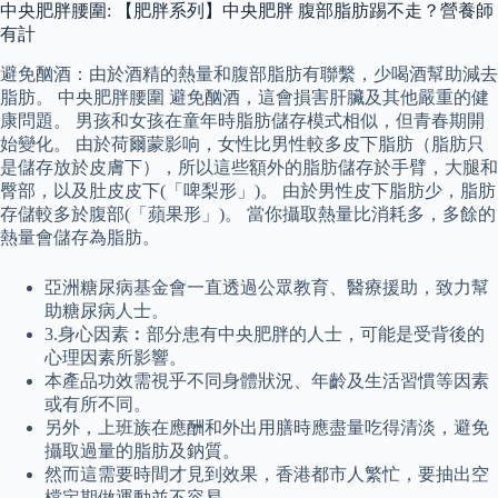
中央肥胖腰圍: 【肥胖系列】中央肥胖 腹部脂肪踢不走？營養師
有計
避免酗酒：由於酒精的熱量和腹部脂肪有聯繫，少喝酒幫助減去
脂肪。 中央肥胖腰圍 避免酗酒，這會損害肝臟及其他嚴重的健
康問題。 男孩和女孩在童年時脂肪儲存模式相似，但青春期開
始變化。 由於荷爾蒙影响，女性比男性較多皮下脂肪（脂肪只
是儲存放於皮膚下），所以這些額外的脂肪儲存於手臂，大腿和
臀部，以及肚皮皮下(「啤梨形」)。 由於男性皮下脂肪少，脂肪
存儲較多於腹部(「蘋果形」)。 當你攝取熱量比消耗多，多餘的
熱量會儲存為脂肪。
亞洲糖尿病基金會一直透過公眾教育、醫療援助，致力幫
助糖尿病人士。
3.身心因素︰部分患有中央肥胖的人士，可能是受背後的
心理因素所影響。
本產品功效需視乎不同身體狀況、年齡及生活習慣等因素
或有所不同。
另外，上班族在應酬和外出用膳時應盡量吃得清淡，避免
攝取過量的脂肪及鈉質。
然而這需要時間才見到效果，香港都市人繁忙，要抽出空
檔定期做運動並不容易。