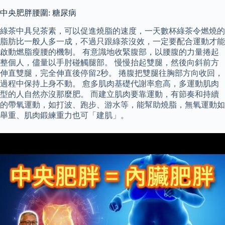
中央肥胖腰圍: 糖尿病
綠茶中具兒茶素，可以促進燒脂的速度，一天數杯綠茶令燃燒的
脂肪比一般人多一成，不過只跟綠茶沒效，一定要配合運動才能
啟動燃脂瘦腰的機制。 有意識地收緊腹部，以腰腹的力量捲起
整個人，儘量以手肘碰觸腿部。 慢慢抬起雙腿，然後向斜前方
伸直雙腿，完全伸直後停留2秒。 捲腹把雙腿往胸部方向收回，
過程中保持上身不動。 愈多肌肉基礎代謝率愈高，多運動肌肉
型的人自然亦沒那麼肥。 而建立肌肉要靠運動，有節奏和持續
的帶氧運動，如打波、跑步、游水等，能幫助燒脂，無氧運動如
舉重、肌肉鍛練重力也可「建肌」。