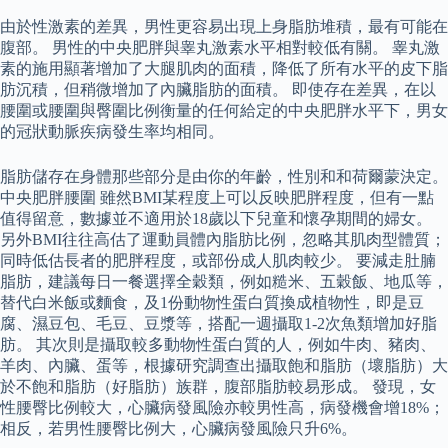
由於性激素的差異，男性更容易出現上身脂肪堆積，最有可能在
腹部。 男性的中央肥胖與睾丸激素水平相對較低有關。 睾丸激
素的施用顯著增加了大腿肌肉的面積，降低了所有水平的皮下脂
肪沉積，但稍微增加了內臟脂肪的面積。 即使存在差異，在以
腰圍或腰圍與臀圍比例衡量的任何給定的中央肥胖水平下，男女
的冠狀動脈疾病發生率均相同。
脂肪儲存在身體那些部分是由你的年齡，性別和和荷爾蒙決定。
中央肥胖腰圍 雖然BMI某程度上可以反映肥胖程度，但有一點
值得留意，數據並不適用於18歲以下兒童和懷孕期間的婦女。
另外BMI往往高估了運動員體內脂肪比例，忽略其肌肉型體質；
同時低估長者的肥胖程度，或部份成人肌肉較少。 要減走肚腩
脂肪，建議每日一餐選擇全穀類，例如糙米、五穀飯、地瓜等，
替代白米飯或麵食，及1份動物性蛋白質換成植物性，即是豆
腐、濕豆包、毛豆、豆漿等，搭配一週攝取1-2次魚類增加好脂
肪。 其次則是攝取較多動物性蛋白質的人，例如牛肉、豬肉、
羊肉、內臟、蛋等，根據研究調查出攝取飽和脂肪（壞脂肪）大
於不飽和脂肪（好脂肪）族群，腹部脂肪較易形成。 發現，女
性腰臀比例較大，心臟病發風險亦較男性高，病發機會增18%；
相反，若男性腰臀比例大，心臟病發風險只升6%。