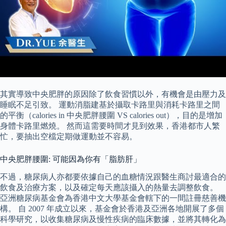
其實導致中央肥胖的原因除了飲食習慣以外，有機會是由壓力及
睡眠不足引致。 運動消脂建基於攝取卡路里與消耗卡路里之間
的平衡（calories in 中央肥胖腰圍 VS calories out），目的是增加
身體卡路里燃燒。 然而這需要時間才見到效果，香港都市人繁
忙，要抽出空檔定期做運動並不容易。
中央肥胖腰圍: 可能因為你有「脂肪肝」
不過，糖尿病人亦都要依據自己的血糖情況跟醫生商討最適合的
飲食及治療方案，以及確定每天應該攝入的熱量去調整飲食。
亞洲糖尿病基金會為香港中文大學基金會轄下的一間註冊慈善機
構。 自 2007 年成立以來，基金會於香港及亞洲各地開展了多個
科學研究，以收集糖尿病及慢性疾病的臨床數據，並將其轉化為