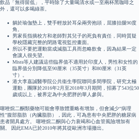
飲品「無得留低」，平時除了大量喝清水或一至兩杯黑咖啡之
外，還可以多喝綠茶。
躺於瑜伽墊上，雙手輕放於耳朵兩旁抱頭，屈膝抬腿90度
角。
男家長指摘校方和老師對其兒子的死負有責任，同時質疑
學校隱藏完整的閉路電視監控畫面。
所以不要把運動當成減脂工具而忽略飲食，因為結果一定
會讓人很失望。
Misra等人建議這些臨界值不適用於印度人，男性和女性的
臨界值分別降低至90厘米（35英寸）和80厘米（31英
寸）。
港大李嘉誠醫學院公共衞生學院聯同多間學院，研究太極
運動，團隊於2016年2月至2018年3月期間，招募了543位50
歲或以上，被界定為中央肥胖的華人參與。
噻唑烷二酮類藥物可能會導致體重略有增加，但會減少“病理
性”腹部脂肪（內臟脂肪），因此，可為患有中央肥胖的糖尿病
患者開具處方。 噻唑烷二酮與心力衰竭和心血管風險增加有
關。 因此EMA已於2010年將其從歐洲市場撤出。