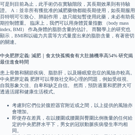
可是到目前為止，此手術仍在實驗階段，其長期效果則有待驗
證。 A：並非所有獲批准的減肥藥物都能長期使用，如長期服用
芬特明可引致心、肺副作用，故只能短暫使用此藥，未必有助長
期控制體重。 臨床上，我們可以用身體質量指數 （body mass
index, BMI） 作為身體的脂肪含量的估計。 而醫學上的研究也
顯示，BMI和以磁力共震等方式量度出來的脂肪含量，有著密切
的關連。
中央肥胖定義: 減肥｜食太快孤獨食有大肚腩機率高54% 研究揭
最佳進食時間
患上骨骼和關節疾病、脂肪肝，以及睡眠窒息症的風險亦較高。
中央肥胖定義 肥胖可以導致社交和心理的問題，例如受歧視、
自我形象欠佳、自卑和缺乏自信。 然而，預防過重和肥胖大可
透過活躍和健康生活模式。
考慮到它們位於腹腔器官附近或之間，以上提供的風險亦
會增加。
即使存在差異，在以腰圍或腰圍與臀圍比例衡量的任何給
定的中央肥胖水平下，男女的冠狀動脈疾病發生率均相
同。