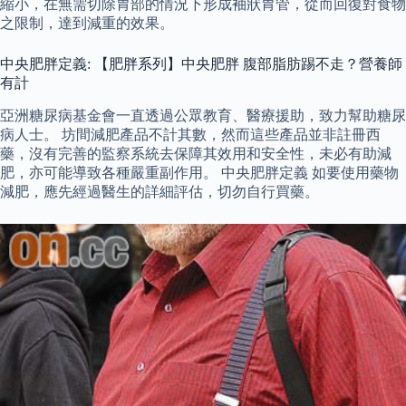
縮小，在無需切除胃部的情況下形成袖狀胃管，從而回復對食物
之限制，達到減重的效果。
中央肥胖定義: 【肥胖系列】中央肥胖 腹部脂肪踢不走？營養師
有計
亞洲糖尿病基金會一直透過公眾教育、醫療援助，致力幫助糖尿
病人士。 坊間減肥產品不計其數，然而這些產品並非註冊西
藥，沒有完善的監察系統去保障其效用和安全性，未必有助減
肥，亦可能導致各種嚴重副作用。 中央肥胖定義 如要使用藥物
減肥，應先經過醫生的詳細評估，切勿自行買藥。