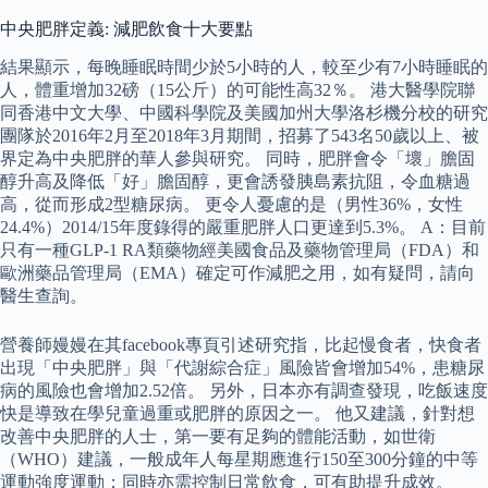
中央肥胖定義: 減肥飲食十大要點
結果顯示，每晚睡眠時間少於5小時的人，較至少有7小時睡眠的
人，體重增加32磅（15公斤）的可能性高32％。 港大醫學院聯
同香港中文大學、中國科學院及美國加州大學洛杉機分校的研究
團隊於2016年2月至2018年3月期間，招募了543名50歲以上、被
界定為中央肥胖的華人參與研究。 同時，肥胖會令「壞」膽固
醇升高及降低「好」膽固醇，更會誘發胰島素抗阻，令血糖過
高，從而形成2型糖尿病。 更令人憂慮的是（男性36%，女性
24.4%）2014/15年度錄得的嚴重肥胖人口更達到5.3%。 A：目前
只有一種GLP-1 RA類藥物經美國食品及藥物管理局（FDA）和
歐洲藥品管理局（EMA）確定可作減肥之用，如有疑問，請向
醫生查詢。
營養師嫚嫚在其facebook專頁引述研究指，比起慢食者，快食者
出現「中央肥胖」與「代謝綜合症」風險皆會增加54%，患糖尿
病的風險也會增加2.52倍。 另外，日本亦有調查發現，吃飯速度
快是導致在學兒童過重或肥胖的原因之一。 他又建議，針對想
改善中央肥胖的人士，第一要有足夠的體能活動，如世衛
（WHO）建議，一般成年人每星期應進行150至300分鐘的中等
運動強度運動；同時亦需控制日常飲食，可有助提升成效。