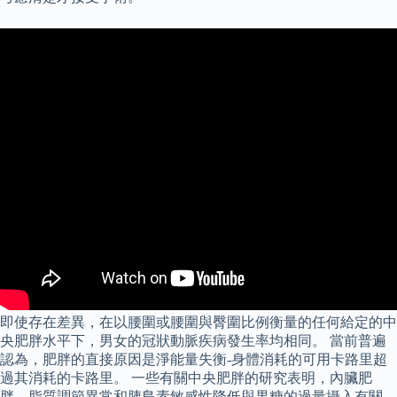
即使存在差異，在以腰圍或腰圍與臀圍比例衡量的任何給定的中
央肥胖水平下，男女的冠狀動脈疾病發生率均相同。 當前普遍
認為，肥胖的直接原因是淨能量失衡-身體消耗的可用卡路里超
過其消耗的卡路里。 一些有關中央肥胖的研究表明，內臟肥
胖，脂質調節異常和胰島素敏感性降低與果糖的過量攝入有關。