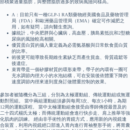
部積聚過量脂肪，與整體脂肪過多的致病風險同樣高。
A：目前只有一種GLP-1 RA類藥物經美國食品及藥物管理
局（FDA）和歐洲藥品管理局（EMA）確定可作減肥之
用，如有疑問，請向醫生查詢。
據統計，中央肥胖與心臟病，高血壓，胰島素抵抗和2型糖
尿病的風險較高相關。
優質蛋白質的攝入量定義為必需氨基酸與日常飲食蛋白質
的比率。
術後更可能導致長期維生素缺乏而產生貧血、骨質疏鬆等
後遺症。
束胃帶是一個矽膠材質的環形束帶，帶子的內環有一圈可
充水調節內徑大小的水泡結構，可在安裝後依體重下降的
速度調節內徑來達到度身訂做體重控制的效果。
參加者被隨機分為三組，分別為太極運動組、傳統運動組或無運
動對照組。 當中兩組運動組須參與每周3次、每次1小時，為期
12周的運動課程。 當中太極運動組會接受由導師傳授最普及的
二十四式楊氏太極；而傳統運動組會進行快步走、肩上推舉等強
化肌肉的訓練。 經由非手術性的胃鏡方式，應用新的內視鏡逢
合裝置，利用內視鏡經口部進入胃內進行胃袖整形手術，將胃囊