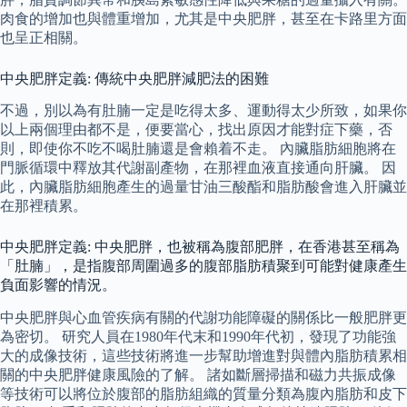
肉食的增加也與體重增加，尤其是中央肥胖，甚至在卡路里方面
也呈正相關。
中央肥胖定義: 傳統中央肥胖減肥法的困難
不過，別以為有肚腩一定是吃得太多、運動得太少所致，如果你
以上兩個理由都不是，便要當心，找出原因才能對症下藥，否
則，即使你不吃不喝肚腩還是會賴着不走。 內臟脂肪細胞將在
門脈循環中釋放其代謝副產物，在那裡血液直接通向肝臟。 因
此，內臟脂肪細胞產生的過量甘油三酸酯和脂肪酸會進入肝臟並
在那裡積累。
中央肥胖定義: 中央肥胖，也被稱為腹部肥胖，在香港甚至稱為
「肚腩」，是指腹部周圍過多的腹部脂肪積聚到可能對健康產生
負面影響的情況。
中央肥胖與心血管疾病有關的代謝功能障礙的關係比一般肥胖更
為密切。 研究人員在1980年代末和1990年代初，發現了功能強
大的成像技術，這些技術將進一步幫助增進對與體內脂肪積累相
關的中央肥胖健康風險的了解。 諸如斷層掃描和磁力共振成像
等技術可以將位於腹部的脂肪組織的質量分類為腹內脂肪和皮下