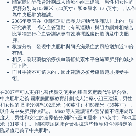
國家膽固醇教育計劃成人治療小組三建議，男性和女性的
肥胖分別為102厘米（40英寸）和88厘米（35英寸），以作
為中央肥胖的標誌。
2006年發表在《國際運動營養與運動代謝雜誌》上的一項
研究表明，將心血管運動（有氧運動）與阻力訓練相結合
比單獨進行心血管訓練更有效地擺脫腹部脂肪及中央肥
胖。
根據分析，發現中央肥胖與阿氏痴呆症的風險增加近10倍
有關。
相反，發現藥物治療後血清抵抗素水平會隨著肥胖的減少
而下降。
而且手術不可還原的，因此建議必須考慮清楚才接受手
術。
在2007年可以更好地替代廣泛使用的腰圍來定義代謝綜合徵。
中央肥胖定義 國家膽固醇教育計劃成人治療小組三建議，男性
和女性的肥胖分別為102厘米（40英寸）和88厘米（35英寸），
以作為中央肥胖的標誌。 Misra等人建議這些臨界值不適用於印
度人，男性和女性的臨界值分別降低至90厘米（35英寸）和80厘
米（31英寸）。 國際糖尿病聯合會根據這些種族和性別特定的
臨界值定義了中央肥胖。