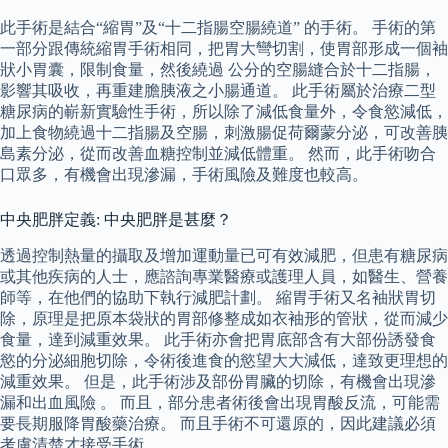
此手術是結合“縮胃”及“十二指腸空腸繞道” 的手術。 手術的第
一部分跟傳統縮胃手術相同，把胃大彎切割，使胃部形成一個袖
狀小胃囊，限制食量，然後繞過 公分的空腸縫合於十二指腸，
影響其吸收，再重建膽胰液之小腸通道。 此手術屬於治療二型
糖尿病的嶄新實驗性手術，所以除了減低食量外，令食慾減低，
加上食物繞過十二指腸及空腸，刺激腸促荷爾蒙分泌，可改善胰
島素分泌，從而改善血糖控制並減低體重。 然而，此手術吻合
口眾多，有機會出現滲漏，手術風險及難度也較高。
中央肥胖定義: 中央肥胖是甚麼？
透過控制熱量的攝取及增加運動量已可有效減肥，但患有糖尿病
或其他疾病的人士，應諮詢專業醫療或護理人員，如醫生、營養
師等，在他們的協助下執行減肥計劃。 縮胃手術又名袖狀胃切
除，原理是把原本袋狀的胃部修整成如衣袖形的管狀，從而減少
食量，達到減重效果。 此手術亦會把胃底部含有大部份誘發食
慾的分泌細胞切除，令術後進食的慾望大大減低，達致更理想的
減重效果。 但是，此手術涉及部份胃臟的切除，有機會出現滲
漏和出血風險 。 而且，部分患者術後會出現胃酸反流，可能需
要長期服降胃酸藥治療。 而且手術不可還原的，因此建議必須
考慮清楚才接受手術。