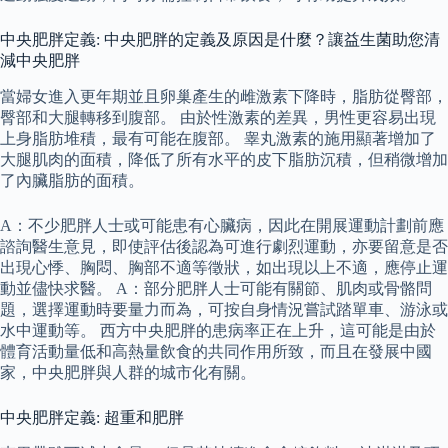
中央肥胖定義: 中央肥胖的定義及原因是什麼？讓益生菌助您清
減中央肥胖
當婦女進入更年期並且卵巢產生的雌激素下降時，脂肪從臀部，
臀部和大腿轉移到腹部。 由於性激素的差異，男性更容易出現
上身脂肪堆積，最有可能在腹部。 睾丸激素的施用顯著增加了
大腿肌肉的面積，降低了所有水平的皮下脂肪沉積，但稍微增加
了內臟脂肪的面積。
A：不少肥胖人士或可能患有心臟病，因此在開展運動計劃前應
諮詢醫生意見，即使評估後認為可進行劇烈運動，亦要留意是否
出現心悸、胸悶、胸部不適等徵狀，如出現以上不適，應停止運
動並儘快求醫。 A：部分肥胖人士可能有關節、肌肉或骨骼問
題，選擇運動時要量力而為，可按自身情況嘗試踏單車、游泳或
水中運動等。 西方中央肥胖的患病率正在上升，這可能是由於
體育活動量低和高熱量飲食的共同作用所致，而且在發展中國
家，中央肥胖與人群的城市化有關。
中央肥胖定義: 超重和肥胖