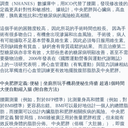
調查（NHANES）數據庫中，用ICO代替了腰圍，發現修改後的
定義更具針對性和敏感性。 據統計，中央肥胖與心臟病，高血
壓，胰島素抵抗和2型糖尿病的風險較高相關。
這個手術的困難度較高， 因此所花的手術時間也較長。 因為手
術有很多吻合口，有機會出現滲漏和出血風險。 手術後， 病人
有可能攝取不足基本營養及維生素，因此必須每日服用維生素。
否則缺鐵會有貧血， 缺鈣會有骨質疏鬆的結果。 而且治療第二
型糖尿病亦非常有效，大部份患者的糖尿病明顯改善，甚至不需
要藥物治療。 2006年發表在《國際運動營養與運動代謝雜誌》
上的一項研究表明，將心血管運動（有氧運動）與阻力訓練相結
合比單獨進行心血管訓練更有效地擺脫腹部脂肪及中央肥胖。
中央肥胖定義: 便秘｜坐廁所玩手機易便秘生痔瘡 超過1個時間
大便自動縮入腸 (附自救方法)
腰圍測量（例如，對於BFP標準）比測量身高和體重（例如，對
於BMI標準）更容易出錯。 BMI可以最好地估計一個人的總體脂
肪，而腰圍可以估計內臟脂肪和肥胖相關疾病的風險。 中央肥
胖定義 醫管局指，BMI雖被廣泛用於衡量肥胖程度，但未能有
效反映身體的脂肪分佈。 中央肥胖（俗稱「大肚腩」），即腹