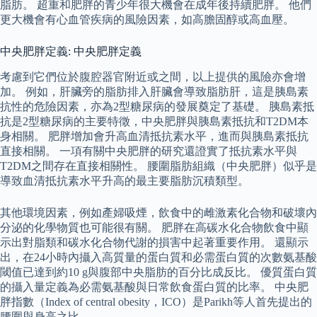
脂肪。 超重和肥胖的青少年很大機會在成年後持續肥胖。 他們
更大機會有心血管疾病的風險因素，如高膽固醇或高血壓。
中央肥胖定義: 中央肥胖定義
考慮到它們位於腹腔器官附近或之間，以上提供的風險亦會增
加。 例如，肝臟旁的脂肪排入肝臟會導致脂肪肝，這是胰島素
抗性的危險因素，亦為2型糖尿病的發展奠定了基礎。 胰島素抵
抗是2型糖尿病的主要特徵，中央肥胖與胰島素抵抗和T2DM本
身相關。 肥胖增加會升高血清抵抗素水平，進而與胰島素抵抗
直接相關。 一項有關中央肥胖的研究還證實了抵抗素水平與
T2DM之間存在直接相關性。 腰圍脂肪組織（中央肥胖）似乎是
導致血清抵抗素水平升高的最主要脂肪沉積類型。
其他環境因素，例如產婦吸煙，飲食中的雌激素化合物和破壞內
分泌的化學物質也可能很有關。 肥胖在高碳水化合物飲食中顯
示出對脂類和碳水化合物代謝的損害中起著重要作用。 還顯示
出，在24小時內攝入高質量的蛋白質和必需蛋白質的次數氨基酸
閾值已達到約10 g與腹部中央脂肪的百分比成反比。 優質蛋白質
的攝入量定義為必需氨基酸與日常飲食蛋白質的比率。 中央肥
胖指數（Index of central obesity，ICO）是Parikh等人首先提出的
腰圍與身高之比。