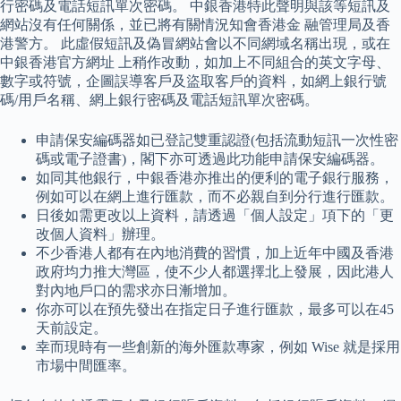
行密碼及電話短訊單次密碼。 中銀香港特此聲明與該等短訊及
網站沒有任何關係，並已將有關情況知會香港金 融管理局及香
港警方。 此虛假短訊及偽冒網站會以不同網域名稱出現，或在
中銀香港官方網址 上稍作改動，如加上不同組合的英文字母、
數字或符號，企圖誤導客戶及盜取客戶的資料，如網上銀行號
碼/用戶名稱、網上銀行密碼及電話短訊單次密碼。
申請保安編碼器如已登記雙重認證(包括流動短訊一次性密
碼或電子證書)，閣下亦可透過此功能申請保安編碼器。
如同其他銀行，中銀香港亦推出的便利的電子銀行服務，
例如可以在網上進行匯款，而不必親自到分行進行匯款。
日後如需更改以上資料，請透過「個人設定」項下的「更
改個人資料」辦理。
不少香港人都有在內地消費的習慣，加上近年中國及香港
政府均力推大灣區，使不少人都選擇北上發展，因此港人
對內地戶口的需求亦日漸增加。
你亦可以在預先發出在指定日子進行匯款，最多可以在45
天前設定。
幸而現時有一些創新的海外匯款專家，例如 Wise 就是採用
市場中間匯率。