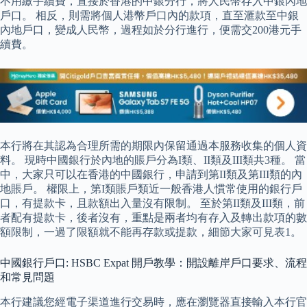
不用繳手續費，直接於香港的中銀分行，將人民幣存入中銀內地
戶口。 相反，則需將個人港幣戶口內的款項，直至滙款至中銀
內地戶口，變成人民幣，過程如於分行進行，便需交200港元手
續費。
本行將在其認為合理所需的期限內保留通過本服務收集的個人資
料。 現時中國銀行於內地的賬戶分為I類、II類及III類共3種。 當
中，大家只可以在香港的中國銀行，申請到第II類及第III類的內
地賬戶。 權限上，第I類賬戶類近一般香港人慣常使用的銀行戶
口，有提款卡，且款額出入量沒有限制。 至於第II類及III類，前
者配有提款卡，後者沒有，重點是兩者均有存入及轉出款項的數
額限制，一過了限額就不能再存款或提款，細節大家可見表1。
中國銀行戶口: HSBC Expat 開戶教學：開設離岸戶口要求、流程
和常見問題
本行建議您經電子渠道進行交易時，應在瀏覽器直接輸入本行官