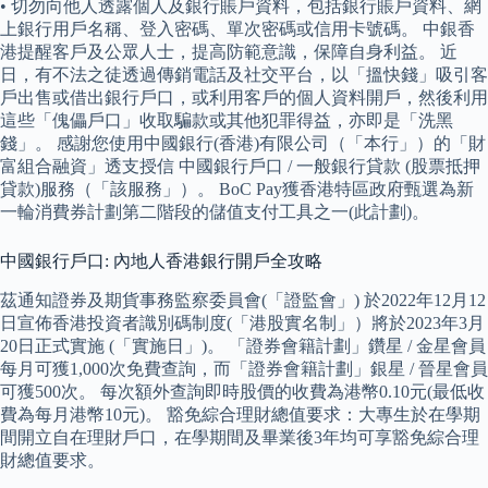
• 切勿向他人透露個人及銀行賬戶資料，包括銀行賬戶資料、網
上銀行用戶名稱、登入密碼、單次密碼或信用卡號碼。 中銀香
港提醒客戶及公眾人士，提高防範意識，保障自身利益。 近
日，有不法之徒透過傳銷電話及社交平台，以「搵快錢」吸引客
戶出售或借出銀行戶口，或利用客戶的個人資料開戶，然後利用
這些「傀儡戶口」收取騙款或其他犯罪得益，亦即是「洗黑
錢」。 感謝您使用中國銀行(香港)有限公司（「本行」）的「財
富組合融資」透支授信 中國銀行戶口 / 一般銀行貸款 (股票抵押
貸款)服務（「該服務」）。 BoC Pay獲香港特區政府甄選為新
一輪消費券計劃第二階段的儲值支付工具之一(此計劃)。
中國銀行戶口: 內地人香港銀行開戶全攻略
茲通知證券及期貨事務監察委員會(「證監會」) 於2022年12月12
日宣佈香港投資者識別碼制度(「港股實名制」）將於2023年3月
20日正式實施 (「實施日」)。 「證券會籍計劃」鑽星 / 金星會員
每月可獲1,000次免費查詢，而「證券會籍計劃」銀星 / 晉星會員
可獲500次。 每次額外查詢即時股價的收費為港幣0.10元(最低收
費為每月港幣10元)。 豁免綜合理財總值要求：大專生於在學期
間開立自在理財戶口，在學期間及畢業後3年均可享豁免綜合理
財總值要求。