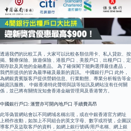
透過我們的比較工具，大家可以比較各類信用卡、私人貸款、按
揭、醫療保險、旅遊保險﹑港股戶口﹑美股戶口﹑出糧戶口﹑定
期存款及其他的金融產品。 為了確保閣下能夠選擇最佳產品，
我們所提供的皆為最準確及最新的資訊。 中國銀行戶口 此外，
為網銀貴賓版客戶提供營銷信息、行業動態、專業分析報告等金
融資訊服務。 中銀香港特此聲明與該等短訊及網站沒有任何關
係，並已將有關情況知會香港金融管理局及香港警方。
中國銀行戶口: 滙豐亦可開內地戶口 手續費高昂
此等偽冒網站會以不同網域名稱出現，或在中銀香港官方網址
上稍作改動，如加上不同組合的英文字母、數字或符號，企圖誤
導客戶及盜取客戶的資料，如網上銀行號碼/用戶名稱、網上銀