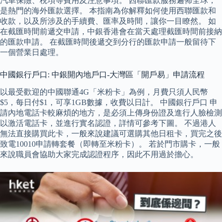
汽車保險、稅項等費用及注意事項。 西聯匯款服務遍佈全球，
是熱門的海外匯款選擇。 本指南為你解釋如何使用西聯匯款和
收款，以及所涉及的手續費、匯率及時間，讓你一目瞭然。 如
在截匯時間前遞交申請，中銀香港會在當天處理截匯時間前接納
的匯款申請。 在截匯時間後遞交到分行的匯款申請一般留待下
一個營業日處理。
中國銀行戶口: 中銀開內地戶口-大灣區「開戶易」申請流程
以最受歡迎的中國聯通4G「米粉卡」為例，月費只須人民幣
$5，每日付$1，可享1GB數據，收費以日計。 中國銀行戶口 申
請內地電話卡較麻煩的地方，是必須上傳身份證及進行人臉檢測
以激活電話卡，並進行實名認證，詳情可參考下圖。 不過港人
無法直接購買此卡，一般來說建議可選購其他日租卡，買完之後
致電10010申請轉套餐（即轉至米粉卡）。 若於門市購卡，一般
來說職員會協助大家完成認證程序，因此不用過於擔心。