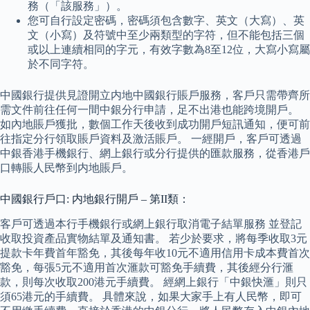
務（「該服務」）。
您可自行設定密碼，密碼須包含數字、英文（大寫）、英
文（小寫）及符號中至少兩類型的字符，但不能包括三個
或以上連續相同的字元，有效字數為8至12位，大寫小寫屬
於不同字符。
中國銀行提供見證開立内地中國銀行賬戶服務，客戶只需帶齊所
需文件前往任何一間中銀分行申請，足不出港也能跨境開戶。
如內地賬戶獲批，數個工作天後收到成功開戶短訊通知，便可前
往指定分行領取賬戶資料及激活賬戶。 一經開戶，客戶可透過
中銀香港手機銀行、網上銀行或分行提供的匯款服務，從香港戶
口轉賬人民幣到内地賬戶。
中國銀行戶口: 内地銀行開戶 – 第II類：
客戶可透過本行手機銀行或網上銀行取消電子結單服務 並登記
收取投資產品實物結單及通知書。 若少於要求，將每季收取3元
提款卡年費首年豁免，其後每年收10元不適用信用卡成本費首次
豁免，每張5元不適用首次滙款可豁免手續費，其後經分行滙
款，則每次收取200港元手續費。 經網上銀行「中銀快滙」則只
須65港元的手續費。 具體來說，如果大家手上有人民幣，即可