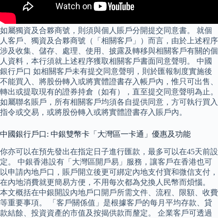
如屬獨資及合夥商號，則須與個人賬戶分開提交同意書。 就個
人客戶、獨資及合夥商號（「相關客戶」）而言，由於上述程序
涉及收集、儲存、處理、使用、披露及轉移與相關客戶有關的個
人資料，本行須就上述程序獲取相關客戶書面同意聲明。 中國
銀行戶口 如相關客戶未有提交同意聲明，則於匯報制度實施後
不能買入、將股份轉入或將實體證書存入帳戶內，惟只可出售、
轉出或提取現有的證券持倉（如有），直至提交同意聲明為止。
如屬聯名賬戶，所有相關客戶均須各自提供同意，方可執行買入
指令或交易，或將股份轉入或將實體證書存入賬戶內。
中國銀行戶口: 中銀雙幣卡「大灣區一卡通」優惠及功能
你亦可以在預先發出在指定日子進行匯款，最多可以在45天前設
定。 中銀香港設有「大灣區開戶易」服務，讓客戶在香港也可
以申請內地戶口，賬戶開立後更可綁定內地支付寶和微信支付，
在內地消費就更簡易方便，不用每次都為兌換人民幣而煩惱。
本文概括在中銀開設內地戶口開戶所需文件、流程、限額、收費
等重要事項。 「客戶關係值」是根據客戶的每月平均存款、貸
款結餘、投資資產的市值及按揭供款而釐定。 企業客戶可透過