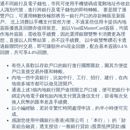
通不同銀行及電子錢包，市民可使用手機號碼或電郵地址作收款
人識別代號，進行跨銀行及電子錢包的即時轉帳。 要是開了滙
豐戶口，可運用轉數快極部將另一銀行戶口的存款轉賬至新賬
戶。 北上消費以手機支付當然方便，不過某些信用卡提供內地
簽賬優惠及回贈亦值得留意。 如以Visa或MasterCard簽賬，均當
作海外簽賬，需收取手續費，因此選擇銀聯雙幣卡消費更為理
想，直接以人民幣結算，亦不設手續費。 以中銀雙幣鑽石卡透
過銀聯閃付交易，即可賺額外4%現金回贈，配合基本簽賬0.4％
回贈，共可享4.4%回贈。
有些人喜歡以存款戶口的銀行進行國際匯款，圖其方便從
戶口直接交易外匯和轉帳。
內地一些中資銀行，比如中行、工行、招行、建行，在內
地很多城市都可以做見證開戶。
通過上述3個内地銀行開戶途徑開立戶口後，便可把銀行卡
綁定内地電子錢包如内地支付寶及微信支付，節省每次兌
換人民幣的匯率差及手續費。
以小編經驗，若於非繁忙時間處理申請，約半小時便可完
成。
感謝您使用中國銀行(香港)有限公司（「本行」）的「財
富組合融資」透支授信 / 一般銀行貸款 (股票抵押貸款)服