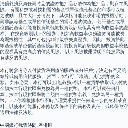
清償義務及責任而將您的證券抵押品存放作為抵押品，則存在風
險。 有關科技或科技相關的基金或單位信託基金的市場可以極
之波動，且在大部分情況下，其價格可能反映市場的投機活動，
而非該等基金或單位信託基金的當時經濟價值。 若干基金或單
位信託基金可能會投資於低於投資級評級但具有較高收益率的證
券。 在投資級別以下的證券，例如高收益率債務證券可能被視
為屬投機性，其中可包括非評級或失責證券。 因此，投資於此
等基金或單位信託基金較諸於目前投資於評級較高但收益率較低
的證券具有更高度的信貸風險。 以下風險披露聲明不能披露所
有涉及的風險。
本行將參考你以付款貨幣列值的賬戶(或分賬戶)，決定有否足夠
結餘或備用信貸服務。 然而，本行可「凍結」其他貨幣的金
額。 如有必要，本行可以(但無義務)將以一種貨幣收取或支付的
金額按本行現貨匯率兌換為另一種貨幣。 本行可以就任何計
算，按本行現貨匯率將金額由一種貨幣名義上兌換為另一種貨
幣。 2.7 你將根據本行不時合理要求提供任何進一步的材料或資
料，以使本行能履行本條款及條件下的義務及責任，或確保遵守
適用法律及法規。
中國銀行截票時間: 香港區