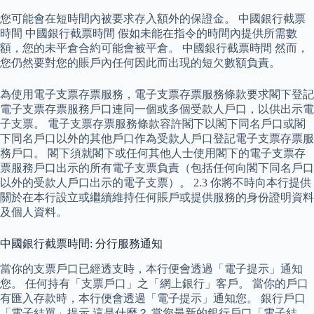
您可能會在短時間內被要求存入額外的保證金。 中國銀行截票
時間 中國銀行截票時間 假如未能在指令的時間內提供所需數
額，您的未平倉合約可能會被平倉。 中國銀行截票時間 然而，
您仍然要對您的賬戶內任何因此而出現的短欠數額負責。
為使用電子支票存票服務，電子支票存票服務條款要求閣下登記
電子支票存票服務戶口連同一個或多個受款人戶口，以供出示電
子支票。 電子支票存票服務條款容許閣下以閣下同名戶口或閣
下同名戶口以外的其他戶口作為受款人戶口登記電子支票存票服
務戶口。 閣下須就閣下或任何其他人士使用閣下的電子支票存
票服務戶口出示的所有電子支票負責（包括任何向閣下同名戶口
以外的受款人戶口出示的電子支票）。 2.3 你將不時向本行提供
關於在本行設立或繼續維持任何賬戶或提供服務的身份證明資料
及個人資料。
中國銀行截票時間: 分行服務通知
當你的支票戶口已經透支時，本行便會透過「電子提示」通知
您。 任何持有「支票戶口」之「網上銀行」客戶。 當你的戶口
有匯入存款時，本行便會透過「電子提示」通知您。 銀行戶口
「電子結單」提示 這是什麼？ 當您最新的銀行戶口「電子結