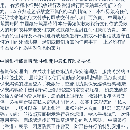
用。 你授權本行與代收銀行及香港銀行同業結算公司訂立合
約。 2.5 在無疏忽或故意不當的行為的情況下，本行毋須為任何
延誤或未能執行支付或付匯或交付任何項目而負責。 中國銀行
截票時間 中國銀行截票時間 本行毋須就收款銀行支付你的受款
人的時間或其未能支付或向收款銀行追討任何付款而負責。 本
行的代理銀行及本行可進行或避免進行他們或本行相信就遵守任
何適用的外國法律、規例或慣例所需的任何事宜。 上述所有的
作為及不作為均對你具約束力。
中國銀行截票時間: 中銀開戶最低存款及要求
基於保安理由，在成功申請啟動流動保安編碼後，服務將於約６
小時後生效。 屆時您可以使用流動保安編碼密碼於已啟動流動
保安編碼的裝置登入手機銀行，或使用流動保安編碼密碼/獲取
保安編碼於手機銀行/網上銀行認證特定交易服務。 如您連續多
次輸入錯誤的登入密碼，您的網上銀行及手機銀行服務將被暫
停，必須重新設置私人密碼才能登入。 如閣下忘記您的「私人
密碼」，您可以在「網上銀行」服務的登入頁面，點選「忘記密
碼」功能，並按照頁面指示進行身份認證、輸入手機短訊一次性
專用密碼，完成認證後即可重新設置您的私人密碼。 中國銀行
（香港）表示，因應防疫工作需要，除部份分行的特別安排外，