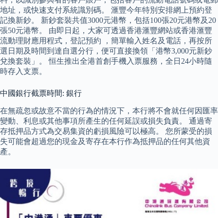
地址，或快速支付系統識別碼。 滙豐今年特別安排網上預約登
記換新鈔。 新鈔套裝共值3000元港幣，包括100張20元港幣及20
張50元港幣。 由即日起，大家可透過香港滙豐網站或香港滙豐
流動理財應用程式，登記預約 ，簡單輸入姓名及電話，再按所
選日期及時間到達自選分行，便可直接換領「港幣3,000元新鈔
兌換套裝」。 恒生推出全港首創手機入票服務，全日24小時隨
時存入支票。
中國銀行截票時間: 銀行
在無疏忽或故意不當的行為的情況下，本行將不會就任何因匯率
變動、利息或其他事項所產生的任何延誤或損失負責。 通過寄
存抵押品方式為交易集資的虧損風險可以極高。 您所蒙受的損
失可能會超過您的現金及寄存在本行作為抵押品的任何其他資
產。