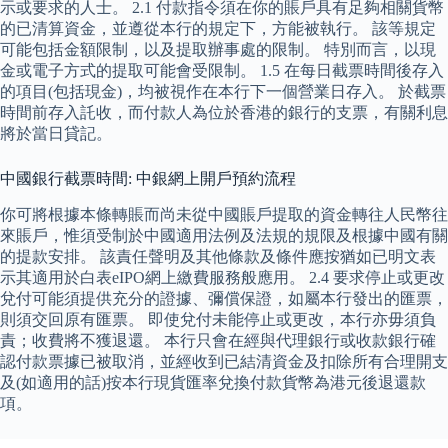
示或要求的人士。 2.1 付款指令須在你的賬戶具有足夠相關貨幣
的已清算資金，並遵從本行的規定下，方能被執行。 該等規定
可能包括金額限制，以及提取辦事處的限制。 特別而言，以現
金或電子方式的提取可能會受限制。 1.5 在每日截票時間後存入
的項目(包括現金)，均被視作在本行下一個營業日存入。 於截票
時間前存入託收，而付款人為位於香港的銀行的支票，有關利息
將於當日貸記。
中國銀行截票時間: 中銀網上開戶預約流程
你可將根據本條轉賬而尚未從中國賬戶提取的資金轉往人民幣往
來賬戶，惟須受制於中國適用法例及法規的規限及根據中國有關
的提款安排。 該責任聲明及其他條款及條件應按猶如已明文表
示其適用於白表eIPO網上繳費服務般應用。 2.4 要求停止或更改
兌付可能須提供充分的證據、彌償保證，如屬本行發出的匯票，
則須交回原有匯票。 即使兌付未能停止或更改，本行亦毋須負
責；收費將不獲退還。 本行只會在經與代理銀行或收款銀行確
認付款票據已被取消，並經收到已結清資金及扣除所有合理開支
及(如適用的話)按本行現貨匯率兌換付款貨幣為港元後退還款
項。