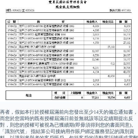
再者，假如本行於授權屆滿前向您發出至少14天的備忘通知書，
而您於您當時的既有授權屆滿日前並無就該等設定續期提出反
對，則您的授權可被視為已獲續期(即毋須得到您的書面同意)。
「識別代號」 指結算公司接納用作賬戶綁定服務登記的識別資
料，以識別參與者的客戶賬戶，包括客戶的流動電話號碼或電郵