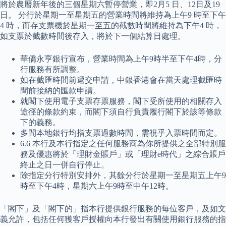
將於農曆新年後的三個星期六暫停營業，即2月5 日、12日及19
日。 分行於星期一至星期五的營業時間將維持為上午9 時至下午
4 時，而存支票機於星期一至五的截數時間將維持為下午4 時，
如支票於截數時間後存入，將於下一個結算日處理。
華僑永亨銀行宣布，營業時間為上午9時半至下午4時，分
行服務有所調整。
如在截匯時間前遞交申請，中銀香港會在當天處理截匯時
間前接納的匯款申請。
就閣下使用電子支票存票服務，閣下受所使用的相關存入
途徑的條款約束，而閣下須自行負責履行閣下於該等條款
下的義務。
多間本地銀行均指支票過數時間，需視乎入票時間而定。
6.6 本行及本行指定之任何服務商為你所提供之全部特別服
務及優惠將於「理財金賬戶」或「理財e時代」之綜合賬戶
終止之日一併自行停止。
除指定分行特別安排外，其餘分行於星期一至星期五上午9
時至下午4時，星期六上午9時至中午12時。
「閣下」及「閣下的」指本行提供銀行服務的每位客戶，及如文
義允許，包括任何獲客戶授權向本行發出有關使用銀行服務的指