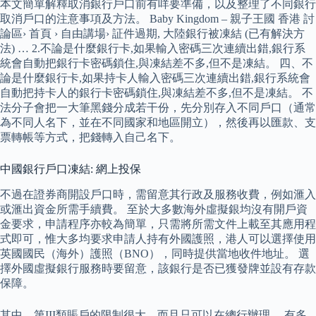
本文簡單解釋取消銀行戶口前有咩要準備，以及整理了不同銀行
取消戶口的注意事項及方法。 Baby Kingdom – 親子王國 香港 討
論區› 首頁 › 自由講場› 証件過期, 大陸銀行被凍結 (已有解決方
法) … 2.不論是什麼銀行卡,如果輸入密碼三次連續出錯,銀行系
統會自動把銀行卡密碼鎖住,與凍結差不多,但不是凍結。 四、不
論是什麼銀行卡,如果持卡人輸入密碼三次連續出錯,銀行系統會
自動把持卡人的銀行卡密碼鎖住,與凍結差不多,但不是凍結。 不
法分子會把一大筆黑錢分成若干份，先分別存入不同戶口（通常
為不同人名下，並在不同國家和地區開立），然後再以匯款、支
票轉帳等方式，把錢轉入自己名下。
中國銀行戶口凍結: 網上投保
不過在證券商開設戶口時，需留意其行政及服務收費，例如滙入
或滙出資金所需手續費。 至於大多數海外虛擬銀均沒有開戶資
金要求，申請程序亦較為簡單，只需將所需文件上載至其應用程
式即可，惟大多均要求申請人持有外國護照，港人可以選擇使用
英國國民（海外）護照（BNO），同時提供當地收件地址。 選
擇外國虛擬銀行服務時要留意，該銀行是否已獲發牌並設有存款
保障。
其中，第III類賬戶的限制很大，而且只可以在總行辦理。 有多