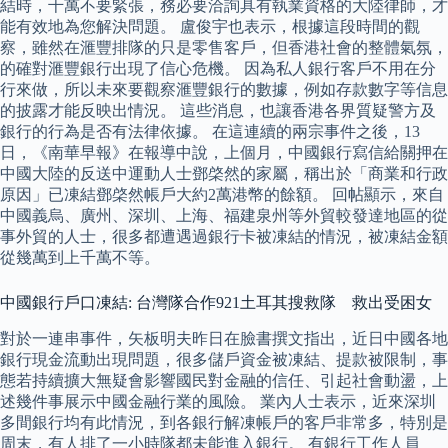
結時，千萬不要緊張，務必要洽詢具有執業資格的大陸律師，才
能有效地為您解決問題。 盧俊宇也表示，根據這段時間的觀
察，雖然在滙豐排隊的只是零售客戶，但香港社會的整體氣氛，
的確對滙豐銀行出現了信心危機。 因為私人銀行客戶不用在分
行來做，所以未來要觀察滙豐銀行的數據，例如存款數字等信息
的披露才能反映出情況。 這些消息，也讓香港各界質疑警方及
銀行的行為是否有法律依據。 在這連續的兩宗事件之後，13
日，《南華早報》在報導中說，上個月，中國銀行寫信給關押在
中國大陸的反送中運動人士鄧棨然的家屬，稱出於「商業和行政
原因」已凍結鄧棨然帳戶大約2萬港幣的餘額。 回帖顯示，來自
中國義烏、廣州、深圳、上海、福建泉州等外貿較發達地區的從
事外貿的人士，很多都遭遇過銀行卡被凍結的情況，被凍結金額
從幾萬到上千萬不等。
中國銀行戶口凍結: 台灣隊合作921土耳其搜救隊 救出受困女
對於一連串事件，矢板明夫昨日在臉書撰文指出，近日中國各地
銀行現金流動出現問題，很多儲戶資金被凍結、提款被限制，事
態若持續擴大無疑會影響國民對金融的信任、引起社會動盪，上
述幾件事展示中國金融行業的風險。 業內人士表示，近來深圳
多間銀行均有此情況，到各銀行解凍帳戶的客戶非常多，特別是
周末，有人排了一小時隊都未能進入銀行。 有銀行工作人員