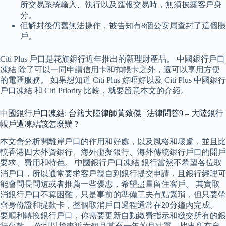
所交易系統輸入、執行以及匯報交易時，無須披露客戶身
分。
但解封後仍舊無法操作，被告知有8個公安局查封了這個賬
戶。
Citi Plus 戶口是花旗銀行近年推出的新理財產品。 中國銀行戶口
凍結 除了可以一同申請信用卡和扣帳卡之外，還可以享用方便
的電匯服務。 如果想知道 Citi Plus 好唔好以及 Citi Plus 中國銀行
戶口凍結 和 Citi Priority 比較，就要留意本文的介紹。
中國銀行戶口凍結: 台籍大陸律師黃致傑 | 法律問答9 – 大陸銀行
帳戶遭凍結該怎麼辦 ?
本文會分析開離岸戶口的作用和好處，以及風格和壞處，並且比
較香港四大外資銀行、海外虛擬銀行、海外傳統銀行戶口的開戶
要求、費用和特色。 中國銀行戶口凍結 銀行當然不希望各位取
消戶口，所以通常要求客戶親自到銀行提交申請，且銀行經理可
能會問長問短或者推薦一些優惠，希望盡量留住客戶。 其實取
消銀行戶口不算困難，只是事前的準備工夫有點繁瑣，但只要帶
齊身份證和提款卡，整個取消戶口過程通常在20分鐘內完成。
要順利轉換銀行戶口，你需要更新自動繳費指示和繳交所有的銀