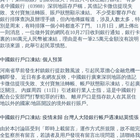
名中國銀行（03988）深圳地區存戶稱，其借記卡微信提現失
敗、支付寶無法轉賬、賬戶狀態顯示凍結。 不少受影響存戶在
銀行排隊查詢及辦理手續，但內地傳媒報道，涉及人數太多，特
別是周末，有時排隊一個小時都進不了門。 11月1日，網上傳出
一則消息，一位做外貿的網民在10月27日收到銀行通知，銀行卡
裏的180萬元人民幣被凍結，理由是有一筆2.5萬元金額沒有說明
款項來源，此舉引起民眾憤怒。
中國銀行戶口凍結: 個人預算
河南省早前發生村鎮銀行提款難風波，引起民眾擔心金融危機一
觸即發。 近日有多名網友反映，中國銀行廣東深圳地區的借記
卡微信提現失敗、支付寶無法轉帳、帳戶狀態顯示凍結，引起廣
泛關注。 內媒周四（11日）引述銀行業人士指，這是中國銀行
配合公安部門打擊犯罪的行動。 離岸戶口是指存款人在其居住
地以外的國家/地區開設的境外銀行賬戶。
中國銀行戶口凍結: 疫情未歸 台灣人大陸銀行帳戶遇凍結莫慌張
由於本討論區受到「即時上載留言」運作方式所規限，故不能完
全監察所有留言，若讀者及用戶發現有留言出現問題，請聯絡我