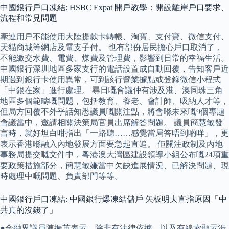
中國銀行戶口凍結: HSBC Expat 開戶教學：開設離岸戶口要求、
流程和常見問題
牽連用戶不能使用大陸提款卡轉帳、淘寶、支付寶、微信支付、
天貓商城等網店及電支子付。 也有部份居民擔心戶口取消了，
不能繳交水費、電費、煤費及管理費，影響到日常的幸福生活。
中國銀行深圳地區多家支行的電話設置成自動回覆，告知客戶近
期遇到銀行卡使用異常，可到該行營業據點或登錄微信小程式
「中銀在家」進行處理。 尋日嘅會議仲有涉及港、澳同珠三角
地區多個範疇嘅問題，包括教育、養老、會計師、吸納人才等，
但局方回覆不外乎話知悉議員嘅關注點，將會喺未來嘅9個專題
會議當中，邀請相關決策局官員出席解答問題。 議員簡慧敏發
言時，就好坦白咁指出「一路聽……感覺當局答唔到啲咩」，更
表示香港喺融入內地發展方面要急起直追。 佢關注政制及內地
事務局提交嘅文件中，粵港澳大灣區建設領導小組公布嘅24項重
要政策措施部分，簡慧敏嫌當中欠缺進展情況、已解決問題、現
時處理中嘅問題、負責部門等等。
中國銀行戶口凍結: 中國銀行爆凍結儲戶 矢板明夫直指原因「中
共真的沒錢了」
●金融界議員陳振英表示，除非有法律依據，以及有線索顯示涉