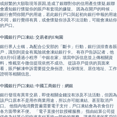
或頻繁的大額取現等原因,造成了銀聯對你的信用產生懷疑,銀聯
會通知銀行懷疑你的賬戶有套現的嫌疑。 因為在開戶的時候，
銀行會問你開戶的用途，若此銀行戶口與起初向銀行申報的用途
不同，銀行覺得有異，或會懷疑你涉及不法活動，可能會凍結你
的戶口。
中國銀行戶口凍結: 交易者的E甸園
銀行界人士稱，為配合公安部的「斷卡」行動，銀行須排查各賬
戶，識別到資金有風險就會凍結銀行卡。 有存戶告訴記者，他
在8月9日通過小程序「中銀在家」填寫申訴信息並上傳相關資
料，惟截至今微信提現依然不成功。 從該存戶提供的頁面來
看，賬戶解凍申訴需要提交身份證、社保情況、居住地址、工作
證明等相關信息。
中國銀行戶口凍結: 中國工商銀行：網銀
銀行發現有異常交易，即使相關金錢沒有涉及不法活動，但因為
該戶口原本不是用作商業用途，所以亦可能凍結、甚至取消戶
口。 他指內地消費普遍需要電子支付，戶口凍結會為衣食住行
各方面帶來不便。 「電子直接付款授權服務」 指由結算公司提
供作為結算公司快速支付系統一部份的服務，讓參與者的客戶設