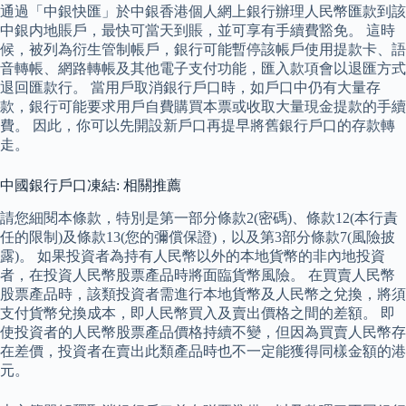
通過「中銀快匯」於中銀香港個人網上銀行辦理人民幣匯款到該
中銀内地賬戶，最快可當天到賬，並可享有手續費豁免。 這時
候，被列為衍生管制帳戶，銀行可能暫停該帳戶使用提款卡、語
音轉帳、網路轉帳及其他電子支付功能，匯入款項會以退匯方式
退回匯款行。 當用戶取消銀行戶口時，如戶口中仍有大量存
款，銀行可能要求用戶自費購買本票或收取大量現金提款的手續
費。 因此，你可以先開設新戶口再提早將舊銀行戶口的存款轉
走。
中國銀行戶口凍結: 相關推薦
請您細閱本條款，特別是第一部分條款2(密碼)、條款12(本行責
任的限制)及條款13(您的彌償保證)，以及第3部分條款7(風險披
露)。 如果投資者為持有人民幣以外的本地貨幣的非內地投資
者，在投資人民幣股票產品時將面臨貨幣風險。 在買賣人民幣
股票產品時，該類投資者需進行本地貨幣及人民幣之兌換，將須
支付貨幣兌換成本，即人民幣買入及賣出價格之間的差額。 即
使投資者的人民幣股票產品價格持續不變，但因為買賣人民幣存
在差價，投資者在賣出此類產品時也不一定能獲得同樣金額的港
元。