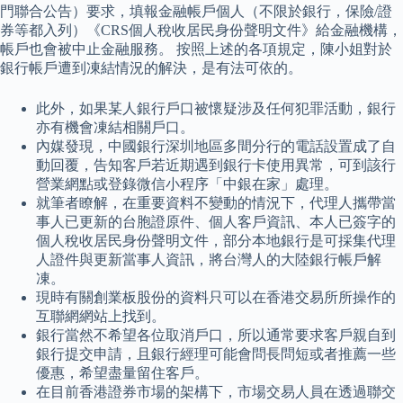
門聯合公告）要求，填報金融帳戶個人（不限於銀行，保險/證
券等都入列）《CRS個人稅收居民身份聲明文件》給金融機構，
帳戶也會被中止金融服務。 按照上述的各項規定，陳小姐對於
銀行帳戶遭到凍結情況的解決，是有法可依的。
此外，如果某人銀行戶口被懷疑涉及任何犯罪活動，銀行
亦有機會凍結相關戶口。
內媒發現，中國銀行深圳地區多間分行的電話設置成了自
動回覆，告知客戶若近期遇到銀行卡使用異常，可到該行
營業網點或登錄微信小程序「中銀在家」處理。
就筆者瞭解，在重要資料不變動的情況下，代理人攜帶當
事人已更新的台胞證原件、個人客戶資訊、本人已簽字的
個人稅收居民身份聲明文件，部分本地銀行是可採集代理
人證件與更新當事人資訊，將台灣人的大陸銀行帳戶解
凍。
現時有關創業板股份的資料只可以在香港交易所所操作的
互聯網網站上找到。
銀行當然不希望各位取消戶口，所以通常要求客戶親自到
銀行提交申請，且銀行經理可能會問長問短或者推薦一些
優惠，希望盡量留住客戶。
在目前香港證券市場的架構下，市場交易人員在透過聯交