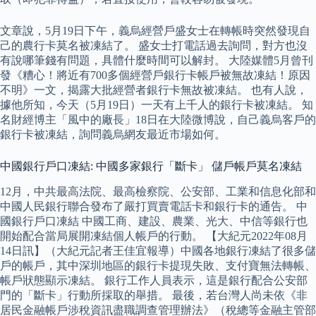
文章說，5月19日下午，義烏經營戶盛女士在轉帳時突然發現自
己的農行卡莫名被凍結了。 盛女士打電話過去詢問，對方也沒
有說哪筆錢有問題，具體什麼時間可以解封。 大陸媒體5月曾刊
發《糟心！將近有700多個經營戶銀行卡帳戶被無故凍結！原因
不明》一文，揭露大批經營者銀行卡無故被凍結。 也有人說，
據他所知，今天（5月19日）一天有上千人的銀行卡被凍結。 知
名財經博主「風中的廠長」18日在大陸微博說，自己義烏客戶的
銀行卡被凍結，詢問義烏網友最近市場如何。
中國銀行戶口凍結: 中國多家銀行「斷卡」 儲戶帳戶莫名凍結
12月，中共最高法院、最高檢察院、公安部、工業和信息化部和
中國人民銀行聯合發布了嚴打買賣電話卡和銀行卡的通告。 中
國銀行戶口凍結 中國工商、建設、農業、光大、中信等銀行也
開始配合當局展開凍結個人帳戶的行動。 【大紀元2022年08月
14日訊】（大紀元記者王佳宜報導）中國各地銀行凍結了很多儲
戶的帳戶，其中深圳地區的銀行卡提現失敗、支付寶無法轉帳、
帳戶狀態顯示凍結。 銀行工作人員表示，這是銀行配合公安部
門的「斷卡」行動所採取的舉措。 最後，若台灣人尚未依《非
居民金融帳戶涉稅資訊盡職調查管理辦法》（稅總等金融主管部