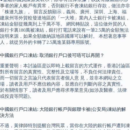
事者的家人帳戶有異常，否則銀行不會凍結銀行存款，做法亦非
「株連九族」。 留言反饋顯示，義烏、廣州、深圳、上海、福
建泉州等外貿較發達地區的「一大堆」業內人士銀行卡被凍結，
凍結金額從幾萬到上千萬不等。 網民轉貼說，這位做外貿的人
銀行卡裏180萬被凍結，銀行打電話來說有一筆2.5萬的金額無法
說明來源，如果全額繳納該地區國庫可以解封。 本想著息事寧
人，就從另外的卡轉了2.5萬進某縣專用賬號。
中國銀行戶口凍結: 取消銀行戶口後可唔可以再開？
重要聲明：本討論區是以即時上載留言的方式運作，香港討論區
對所有留言的真實性、完整性及立場等，不負任何法律責任。
而一切留言之言論只代表留言者個人意 見，並非本網站之立
場，讀者及用戶不應信賴內容，並應自行判斷內容之真實性。
於有關情形下，讀者及用戶應尋求專業意見(如涉及醫療、法律
或投資等問題)。
中國銀行戶口凍結: 大陸銀行帳戶與銀聯卡被(公安局)凍結的解
決方法
不過，黃律師特別提醒台灣民眾，當你在大陸的銀行帳戶遭到凍