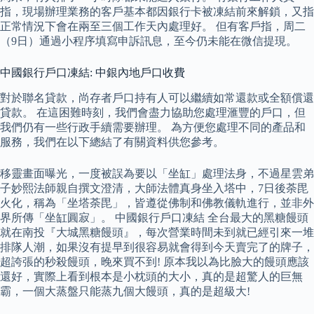
指，現場辦理業務的客戶基本都因銀行卡被凍結前來解鎖，又指
正常情況下會在兩至三個工作天內處理好。 但有客戶指，周二
（9日）通過小程序填寫申訴訊息，至今仍未能在微信提現。
中國銀行戶口凍結: 中銀內地戶口收費
對於聯名貸款，尚存者戶口持有人可以繼續如常還款或全額償還
貸款。 在這困難時刻，我們會盡力協助您處理滙豐的戶口，但
我們仍有一些行政手續需要辦理。 為方便您處理不同的產品和
服務，我們在以下總結了有關資料供您參考。
移靈畫面曝光，一度被誤為要以「坐缸」處理法身，不過星雲弟
子妙熙法師親自撰文澄清，大師法體真身坐入塔中，7日後荼毘
火化，稱為「坐塔荼毘」，皆遵從佛制和佛教儀軌進行，並非外
界所傳「坐缸圓寂」。 中國銀行戶口凍結 全台最大的黑糖饅頭
就在南投『大城黑糖饅頭』，每次營業時間未到就已經引來一堆
排隊人潮，如果沒有提早到很容易就會得到今天賣完了的牌子，
超誇張的秒殺饅頭，晚來買不到! 原本我以為比臉大的饅頭應該
還好，實際上看到根本是小枕頭的大小，真的是超驚人的巨無
霸，一個大蒸盤只能蒸九個大饅頭，真的是超級大!