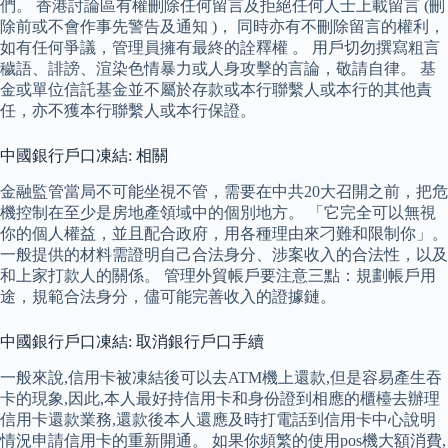
們。 香港討論區有權刪除任何留言及拒絕任何人士上載留言 (刪
除前或不會作事先警告及通知 )， 同時亦有不刪除留言的權利，
如有任何爭議，管理員擁有最終的詮釋權 。 用戶切勿撰寫粗言
穢語、誹謗、渲染色情暴力或人身攻擊的言論，敬請自律。 基
金或單位信託基金並不屬於存款或本行聯繫人或本行的其他責
任，亦不獲本行聯繫人或本行保證。
中國銀行戶口凍結: 相關
金融監管當局不可能坐視不管，需要在中共20大召開之前，把危
機控制在至少是房地產領域中的個別地方。 「它完全可以無視
你的個人權益，並且配合政府，用各種理由來刁難和限制你」。
一般提供的材料需證明自己合法身分、涉案收入的合法性，以及
和上家打款人的關係。 管理外貿帳戶要注意三點：規劃帳戶用
途，規範合法身分，儘可能完善收入的證據鏈。
中國銀行戶口凍結: 取消銀行戶口手續
一般來說,信用卡被凍結後可以去ATM機上還款,但是容易產生吞
卡的現象,因此,本人最好持信用卡和身份證到相應的櫃檯去辦理
信用卡還款業務,還款後本人還應及時打電話到信用卡中心說明
情況申請信用卡的重新開通。 如果你頻繁的使用pos機大額消費,