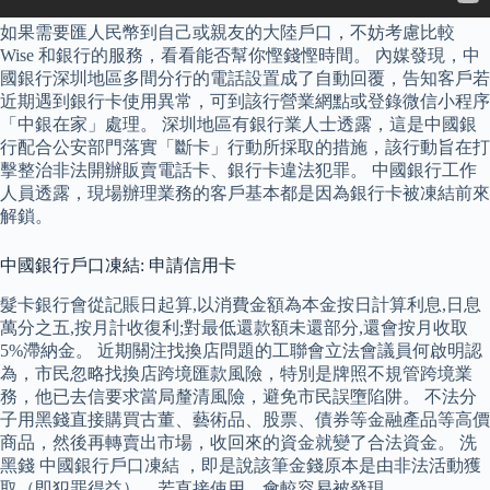
如果需要匯人民幣到自己或親友的大陸戶口，不妨考慮比較
Wise 和銀行的服務，看看能否幫你慳錢慳時間。 內媒發現，中
國銀行深圳地區多間分行的電話設置成了自動回覆，告知客戶若
近期遇到銀行卡使用異常，可到該行營業網點或登錄微信小程序
「中銀在家」處理。 深圳地區有銀行業人士透露，這是中國銀
行配合公安部門落實「斷卡」行動所採取的措施，該行動旨在打
擊整治非法開辦販賣電話卡、銀行卡違法犯罪。 中國銀行工作
人員透露，現場辦理業務的客戶基本都是因為銀行卡被凍結前來
解鎖。
中國銀行戶口凍結: 申請信用卡
髮卡銀行會從記賬日起算,以消費金額為本金按日計算利息,日息
萬分之五,按月計收復利;對最低還款額未還部分,還會按月收取
5%滯納金。 近期關注找換店問題的工聯會立法會議員何啟明認
為，市民忽略找換店跨境匯款風險，特別是牌照不規管跨境業
務，他已去信要求當局釐清風險，避免市民誤墮陷阱。 不法分
子用黑錢直接購買古董、藝術品、股票、債券等金融產品等高價
商品，然後再轉賣出市場，收回來的資金就變了合法資金。 洗
黑錢 中國銀行戶口凍結 ，即是說該筆金錢原本是由非法活動獲
取（即犯罪得益），若直接使用，會較容易被發現。