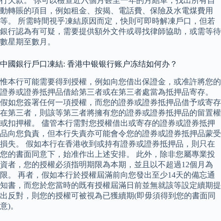
行欠款。 你可以檢查近六個月甚至一年的月結單，找出所有自
動轉賬的項目，例如租金、按揭、電話費、保險及水電煤費用
等。 所需時間視乎凍結原因而定，快則可即時解凍戶口，但若
銀行認為有可疑，需要提供額外文件或尋找律師協助，或需等待
數星期至數月。
中國銀行戶口凍結: 香港中银银行账户冻结如何办？
惟本行可能需要得到授權，例如向您借出保證金，或准許將您的
證券或證券抵押品借給第三者或在第三者處當為抵押品寄存。
假如您簽署任何一項授權，而您的證券或證券抵押品借予或寄存
在第三者，則該等第三者將擁有您的證券或證券抵押品的留置權
或扣押權。 儘管本行需對您授權借出或寄存的證券或證券抵押
品向您負責，但本行失責亦可能會令您的證券或證券抵押品蒙受
損失。 假如本行在香港收到或持有證券或證券抵押品，則只在
您的書面同意下，始准作出上述安排。 此外，除非您屬專業投
資者，您的授權必須指明期限為本期，並且以不超過12個月為
限。 再者，假如本行於授權屆滿前向您發出至少14天的備忘通
知書，而您於您當時的既有授權屆滿日前並無就該等設定續期提
出反對，則您的授權可被視為已獲續期(即毋須得到您的書面同
意)。