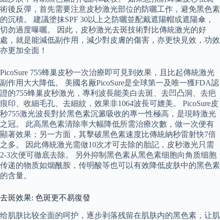
術後反彈，首先需要注意皮秒激光部位的防曬工作，避免黑色素
的沉積。 建議塗抹SPF 30以上之防曬並配戴遮陽帽或遮陽傘，
切勿過度曝曬。 因此，皮秒激光去斑技術對比傳統激光的好
處，就是能減低副作用，減少對皮膚的傷害，亦更快見效，功效
亦更加全面！
PicoSure 755蜂巢皮秒一次治療即可見到效果，且比起傳統激光
副作用大大降低。 美國名厰PicoSure是全球第一及唯一獲FDA認
證的755蜂巢皮秒激光，專利波長能美白去斑、去凹凸洞、去疤
痕印、收細毛孔、去細紋，效果非1064波長可媲美。 PicoSure皮
秒755激光波長對於黑色素沉澱吸收的專一性極高，是現時激光
之冠。 此高黑色素清除率大幅降低所需治療次數，做一次便有
顯著效果；另一方面，其擊破黑色素速度比傳統納秒雷射快7倍
之多。 因此傳統激光需做10次才可去除的胎記，皮秒激光只需
2-3次便可徹底去除。 另外抑制黑色素从黑色素细胞向角质细胞
传递的物质如烟酰胺，传明酸等也可以有效降低皮肤中的黑色素
的含量。
去斑效果: 色斑更不易復發
给肌肤比较全面的呵护，逐步剥落残留在肌肤内的黑色素，让肌