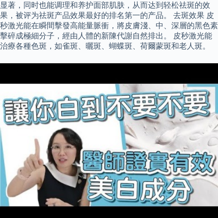
显著，同时也能调理和养护面部肌肤，从而达到轻松祛斑的效
果，被评为祛斑产品效果最好的排名第一的产品。 去斑效果 皮
秒激光能在瞬間擊發高能量脈衝，將皮膚淺、中、深層的黑色素
擊碎成極細分子，經由人體的新陳代謝自然排出。 皮秒激光能
治療各種色斑，如雀斑、曬斑、蝴蝶斑、荷爾蒙斑和老人斑。