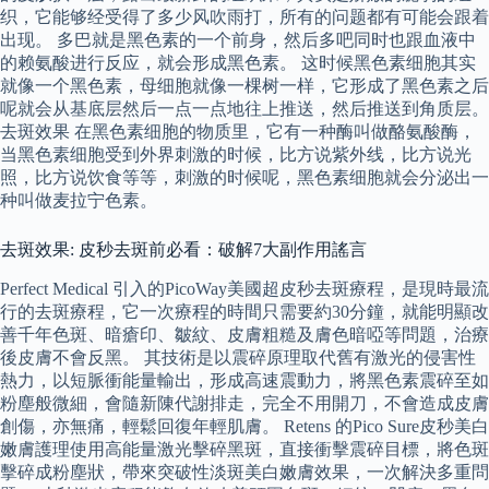
织，它能够经受得了多少风吹雨打，所有的问题都有可能会跟着
出现。 多巴就是黑色素的一个前身，然后多吧同时也跟血液中
的赖氨酸进行反应，就会形成黑色素。 这时候黑色素细胞其实
就像一个黑色素，母细胞就像一棵树一样，它形成了黑色素之后
呢就会从基底层然后一点一点地往上推送，然后推送到角质层。
去斑效果 在黑色素细胞的物质里，它有一种酶叫做酪氨酸酶，
当黑色素细胞受到外界刺激的时候，比方说紫外线，比方说光
照，比方说饮食等等，刺激的时候呢，黑色素细胞就会分泌出一
种叫做麦拉宁色素。
去斑效果: 皮秒去斑前必看：破解7大副作用謠言
Perfect Medical 引入的PicoWay美國超皮秒去斑療程，是現時最流
行的去斑療程，它一次療程的時間只需要約30分鐘，就能明顯改
善千年色斑、暗瘡印、皺紋、皮膚粗糙及膚色暗啞等問題，治療
後皮膚不會反黑。 其技術是以震碎原理取代舊有激光的侵害性
熱力，以短脈衝能量輸出，形成高速震動力，將黑色素震碎至如
粉塵般微細，會隨新陳代謝排走，完全不用開刀，不會造成皮膚
創傷，亦無痛，輕鬆回復年輕肌膚。 Retens 的Pico Sure皮秒美白
嫩膚護理使用高能量激光擊碎黑斑，直接衝擊震碎目標，將色斑
擊碎成粉塵狀，帶來突破性淡斑美白嫩膚效果，一次解決多重問