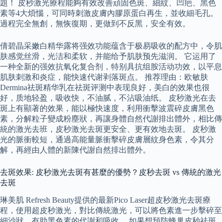
題！ 皮秒激光療程能夠有效改善頑固色斑、細紋、凹疤、黑色
素等4大煩惱，可同時刺激皮膚內膠原蛋白再生，並收細毛孔。
過程完全無創，無恢復期，更做到不反黑，安全有效。
倩碧晶采嫩白精华露将强效功能蕴含于极易吸收的配方中，令肌
肤感觉丝滑，光洁和柔软，并能给予肌肤预先滋润。 它运用了
一种全新的强效抗氧化复合剂，特别具抗组胺活动功效，以平息
肌肤刺激和炎症，能快速代谢剥落斑点。 推荐理由：欧敏肤
Dermina祛斑精华乳在祛斑评测中表现良好，美白的效果也很
好，质地轻盈，吸收快，不油腻，不沾吸油纸。 皮秒激光在去
斑上有顯著的效果，能以極快速度，利用衝擊波震碎皮膚黑色
素，分解粒子變成粉塵狀，再讓身體自然代謝排出體外，相比傳
統的激光去班，皮秒激光去斑更安全、更有效地去斑。 皮秒激
光的脈衝較短，通過高能量脈衝擊碎皮膚層紋身色素，令其分
解，再經由人體的新陳代謝自然排出體外。
去斑效果: 皮秒激光去斑有甚麼的優勢？皮秒去斑 vs 傳統的激光
去斑
琳美肌 Refresh Beauty提供的最新Pico Laser超皮秒激光去斑療
程，使用超皮秒激光，對比傳統激光，可以將色素進一步擊碎至
細沙狀，有助黑色素的代謝和吸收。 如果想預防蜂巢皮秒祛斑