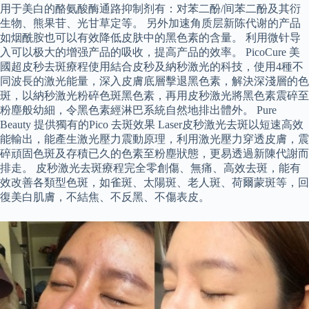
用于美白的酪氨酸酶通路抑制剂有：对苯二酚/间苯二酚及其衍
生物、熊果苷、光甘草定等。 另外加速角质层新陈代谢的产品
如烟酰胺也可以有效降低皮肤中的黑色素的含量。 利用微针导
入可以极大的增强产品的吸收，提高产品的效率。 PicoCure 美
國超皮秒去斑療程使用結合皮秒及納秒激光的科技，使用4種不
同波長的激光能量，深入皮膚底層擊退黑色素，解決深淺層的色
斑，以納秒激光粉碎色斑黑色素，再用皮秒激光將黑色素震碎至
粉塵般幼細，令黑色素經淋巴系統自然地排出體外。 Pure
Beauty 提供獨有的Pico 去斑效果 Laser皮秒激光去斑以短速高效
能輸出，能產生激光壓力震動原理，利用激光壓力穿透皮膚，震
碎頑固色斑及存積已久的色素至粉塵狀態，更易透過新陳代謝而
排走。 皮秒激光去斑療程完全零創傷、無痛、高效去斑，能有
效改善各類型色斑，如雀斑、太陽斑、老人斑、荷爾蒙斑等，回
復美白肌膚，不結焦、不反黑、不傷表皮。