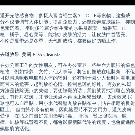
避开光敏感食物，多摄入富含维生素A、C、E等食物，这些成
分不仅能调节人体机能，提高免疫力，还能改善皮肤组织，抑制
色素沉着。 平时多吃富含维生素的水果及蔬菜，如番茄、山
楂、橘子、卷心菜等，能增加皮肤的活力，让皮肤白皙透亮。
不论是夏季还是冬季，天气阴或晴，都要做好防晒工作。
去斑效果: 美國 FDA Cleared3
在办公室工作的女性朋友，可在办公室养一些生命力顽强的绿色
植物，例如绿萝、文竹、仙人掌等，将它们摆放在电脑旁，不但
可以帮助吸收电脑对人体的辐射，还有利于减少人长时间看电脑
而带来的危害，起到放松心情、控制色斑的好处。 有效的祛斑
方法是祛除斑点的关键，要想祛斑的话，我们就要找到斑点的根
源，有针对祛斑，才能让斑点不再脸上频繁出现。 去斑效果 民
眾也可以自己貼，用小米代替壓丸放在貼布中，貼在相應的反射
區上。 但由於小米有稜角，因此施壓時不要太用力，避免皮膚
受傷；在貼之前最好先用酒精消毒。 肝病、腎上腺疾病、腫
瘤、結核等或營養不良，都會影響新陳代謝的速度，也會促進酪
氨酸酶的活化。