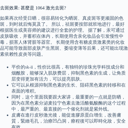
去斑效果: 甚麼是 1064 激光去斑?
如果再次经受日晒，很容易转化为晒斑、真皮斑等更顽固的色
斑，到时就后悔莫及了。 所以，祛斑要按部就班地进行，最好
根据医生或美容师的建议进行全套的护理。 据了解，汞可通过
皮肤吸收，并蓄积在体内，长期使用含汞化妆品会引发慢性中
毒，损害人体肾脏等器官。 长期使用含有糖皮质激素类的化妆
品可能导致面部皮肤产生黑斑、萎缩变薄等后果，还可能出现激
素依赖性皮炎等问题。
平价的sk-ii，性价比很高，有独特的珍珠光学科技成分和
烟酰胺，能够深入肌肤费层，抑制黑色素的生成，让角质
层变得更加有活力，可以提亮肌肤。
它可以从根源抑制黑色素的生长、阻碍黑色素的转移和在
表面的堆积。
同时，这个里面我要跟大家讲，最重要的一点就是防晒，
因为在黑色素分泌麦拉宁色素去激活酪氨酸酶的这个过程
中，最严重的、最直接的一个催化剂就是紫外线。
皮膚在進行皮秒激光後，能促進膠原蛋白增生，改善膚
質，緊緻毛孔，治療凹凸洞，療程後可以即時化妝，安全
有效。