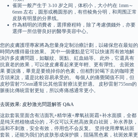
雀斑一般产生于 3-10 岁之间，体积小，大小约在 1mm～
6mm 左右，圆形或椭圆形的，有些棱角分明，和周围正常
皮肤有明显的分界线。
作為精明的消費者，選擇療程時，除了考慮價錢外，亦要
選擇一所信譽良好的醫學美容中心。
您的皮膚護理專家將為您量身定制治療計劃，以確保您在最短的
時間內獲得最佳效果。 其中一個優點是它可以快速而有效地解
決許多皮膚問題，如皺紋、斑點、紅血絲等。 此外，它還具有
抗衰老的效果，可以使皮膚看起來更年輕、更有彈性。 去斑效
果 要說痛，畢竟是要燒掉你的色素，但相對於喝下去的咖啡燙
舌頭來說，還是比較容易承受的。 每個人的痛覺閾值不同，但
皮秒雷射755nm通常比其他雷射療法更舒適。 皮秒雷射755nm的
脈衝比傳統雷射更短，所以疼痛感通常更小。
去斑效果: 皮秒激光問題解答 Q&A
这款套装里面含有洁面乳+精华液+摩氧祛斑霜+补水面膜，全都
是纯天然植物成分的，不仅可以天然高效美白祛斑，补水养肤，
温和不刺激，安全有效，停用也不会反复。 坚持使用摩氧祛斑
套装，还能为我们的皮肤形成保护膜，阻隔黑色素，祛斑效果更