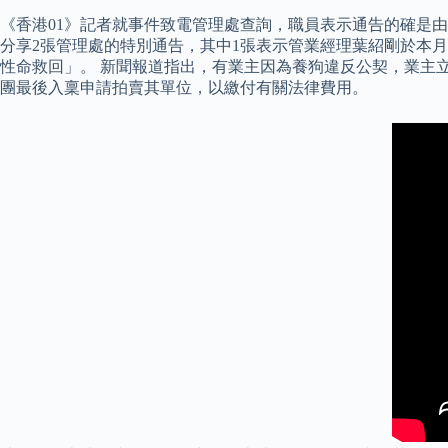
《香港01》記者就事件致電管理處查詢，職員表示通告的確是
分享2張管理處的特別通告，其中1張表示管業經理葉紹剛於本月
性命救回」。 新聞報道指出，有業主因為養狗違反公契，業主
團最後入稟申請拍賣其單位，以繳付有關法律費用。