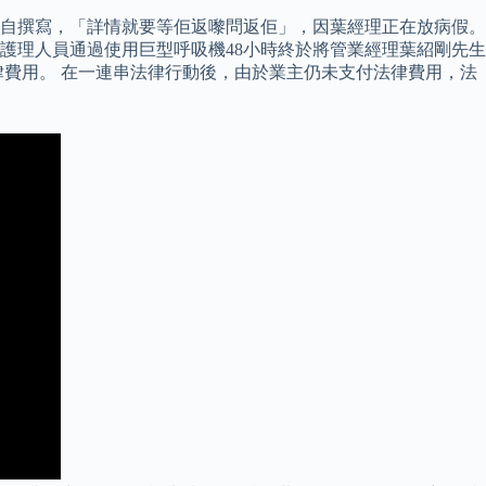
親自撰寫，「詳情就要等佢返嚟問返佢」，因葉經理正在放病假。
護理人員通過使用巨型呼吸機48小時終於將管業經理葉紹剛先生
費用。 在一連串法律行動後，由於業主仍未支付法律費用，法