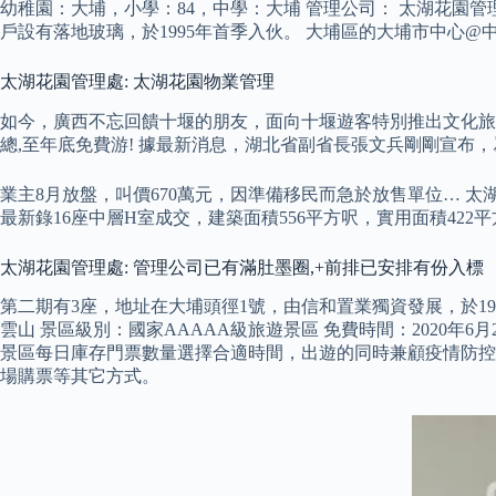
幼稚園：大埔，小學：84，中學：大埔 管理公司： 太湖花園管理
戶設有落地玻璃，於1995年首季入伙。 大埔區的大埔市中心@中原
太湖花園管理處: 太湖花園物業管理
如今，廣西不忘回饋十堰的朋友，面向十堰遊客特別推出文化旅遊優
總,至年底免費游! 據最新消息，湖北省副省長張文兵剛剛宣布
業主8月放盤，叫價670萬元，因準備移民而急於放售單位… 
最新錄16座中層H室成交，建築面積556平方呎，實用面積422
太湖花園管理處: 管理公司已有滿肚墨圈,+前排已安排有份入標
第二期有3座，地址在大埔頭徑1號，由信和置業獨資發展，於19
雲山 景區級別：國家AAAAA級旅遊景區 免費時間：2020年
景區每日庫存門票數量選擇合適時間，出遊的同時兼顧疫情防控
場購票等其它方式。