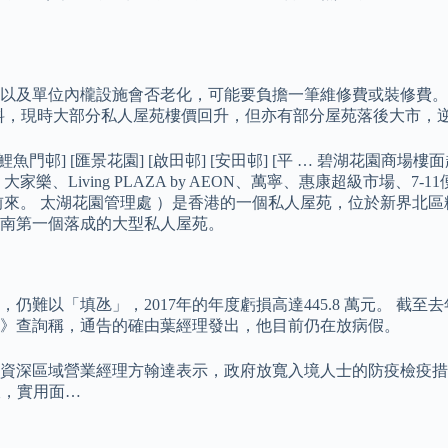
以及單位內櫳設施會否老化，可能要負擔一筆維修費或裝修費。 
資料，現時大部分私人屋苑樓價回升，但亦有部分屋苑落後大市，
高翔苑] [鯉魚門邨] [匯景花園] [啟田邨] [安田邨] [平 … 
Living PLAZA by AEON、萬寧、惠康超級市場、7-1
來。 太湖花園管理處 ）是香港的一個私人屋苑，位於新界北區粉
嶺南第一個落成的大型私人屋苑。
「填氹」，2017年的年度虧損高達445.8 萬元。 截至去年1
1》查詢稱，通告的確由葉經理發出，他目前仍在放病假。
中心分行資深區域營業經理方翰達表示，政府放寬入境人士的防疫檢
呎，實用面…