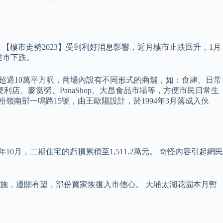
【樓市走勢2023】受到利好消息影響，近月樓市止跌回升，1月
逆市下跌。
碧湖花園商場樓面超過10萬平方呎，商場內設有不同形式的商舖，如：食肆、日常
1便利店、麥當勞、PanaShop、大昌食品市場等，方便市民日常生
嶺南部一鳴路15號，由王歐陽設計，於1994年3月落成入伙
0月，二期住宅的虧損累積至1,511.2萬元。 奇怪內容引起網民
疫措施，通關有望，部份買家恢復入市信心。 大埔太湖花園本月暫