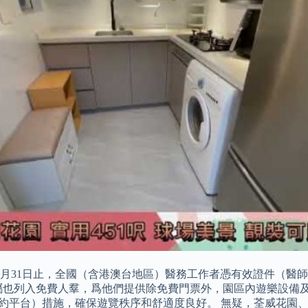
12月31日止，全國（含港澳台地區）醫務工作者憑有效證件（
屬也列入免費人羣，爲他們提供除免費門票外，園區內遊樂設備及
約平台）措施，確保遊覽秩序和舒適度良好。 無疑，荃威花園、置