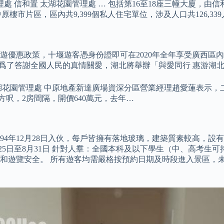
處 信和置 太湖花園管理處 … 包括第16至18座三幢大廈，由
樓市片區，區內共9,399個私人住宅單位，涉及人口共126,339
惠政策，十堰遊客憑身份證即可在2020年全年享受廣西區內11
，爲了答謝全國人民的真情關愛，湖北將舉辦「與愛同行 惠游湖
太湖花園管理處 中原地產新達廣場資深分區營業經理趙愛蓮表示
平方呎，2房間隔，開價640萬元，去年…
94年12月28日入伙，每戶皆擁有落地玻璃，建築質素較高，設
6月25日至8月31日 針對人羣：全國本科及以下學生（中、高考
和遊覽安全。 所有遊客均需嚴格按預約日期及時段進入景區，