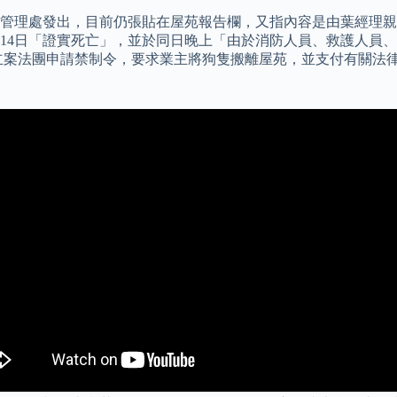
由管理處發出，目前仍張貼在屋苑報告欄，又指內容是由葉經理
14日「證實死亡」，並於同日晚上「由於消防人員、救護人員、
立案法團申請禁制令，要求業主將狗隻搬離屋苑，並支付有關法律