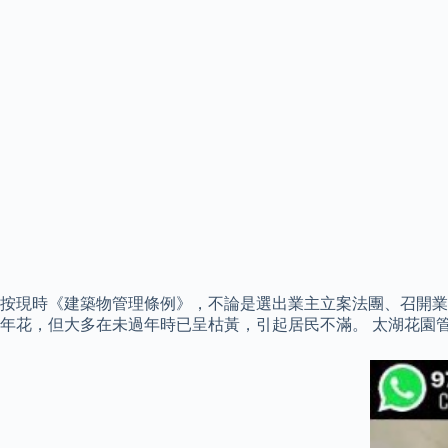
按現時《建築物管理條例》，不論是選出業主立案法團、召開業
年花，但大多在未過年時已呈枯黃，引起居民不滿。 太湖花園