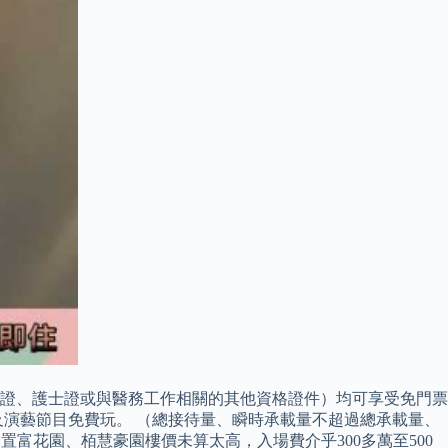
醫師證、護士證或與醫務工作相關的其他資格證件）均可享受免門票
演藝節目免費玩。 （總接待量、瞬時承載量不超過總承載量、
富花園、栢慧豪園樓價未算太高，入場費介乎300多萬至500