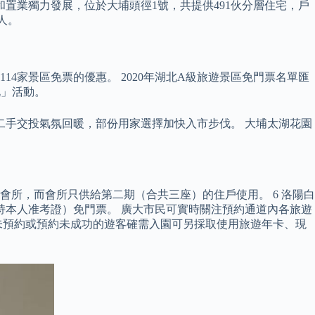
信和置業獨力發展，位於大埔頭徑1號，共提供491伙分層住宅，戶
人。
4家景區免票的優惠。 2020年湖北A級旅遊景區免門票名單匯
北」活動。
，二手交投氣氛回暖，部份用家選擇加快入市步伐。 大埔太湖花園
有會所，而會所只供給第二期（合共三座）的住戶使用。 6 洛陽白
生可持本人准考證）免門票。 廣大市民可實時關注預約通道內各旅遊
未預約或預約未成功的遊客確需入園可另採取使用旅遊年卡、現