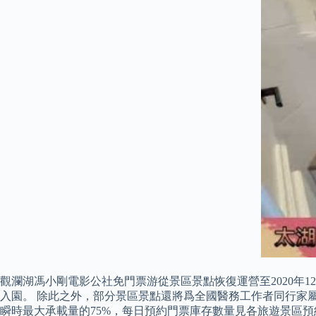
觀瀾湖馮小剛電影公社免門票游從景區景點恢復運營至2020年
入園。 除此之外，部分景區景點還將爲全國醫務工作者同行家
瞬時最大承載量的75%，每日預約門票庫存數量見各旅遊景區預