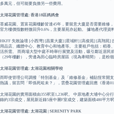
多萬元，但可能要負擔另一些費用。
太湖花園管理處: 香港18區媽媽會
荃威花園、置富花園樓齡皆達45年，要留意大廈是否需要維修，
官方樓價指數輕微回升0.6%，主要屋苑亦起動。 據地產代理
HKFF 失敗論壇 [小西灣] [昌業大廈] [星域軒] [高俊苑] [
用品店、纖體中心、教育中心和地產等。 主要租戶包括：稻香、大家樂、
活所需。 而商場大型中庭不時舉行展覽及活動，吸引鄰近居民前
（29年樓齡），旁邊為田心臨時房屋區（現為牽晴間），是粉
太湖花園管理處: 太湖花園相關學校
而即使管理公司調撥「特別基金」及「維修基金」補貼恆常開支，仍難以
熱議，留言問「即係死咗未？」，雲疊花園管理處回應《香港0
太湖花園的實用面積由355呎至1,236呎。 中原地產大埔
錄約3宗成交，屋苑新近錄5座中層F室成交，建築面積480平方
太湖花園管理處: 太湖花園 | SERENITY PARK