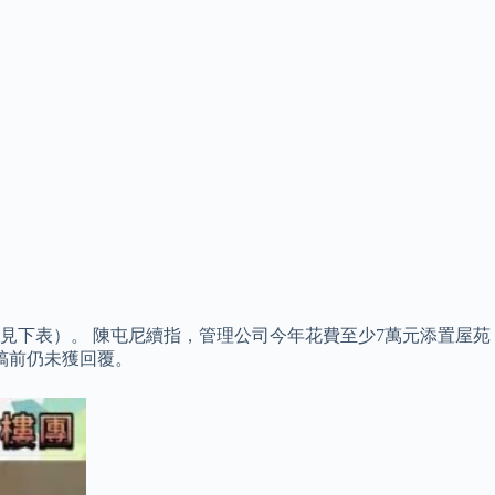
見下表）。 陳屯尼續指，管理公司今年花費至少7萬元添置屋苑
稿前仍未獲回覆。