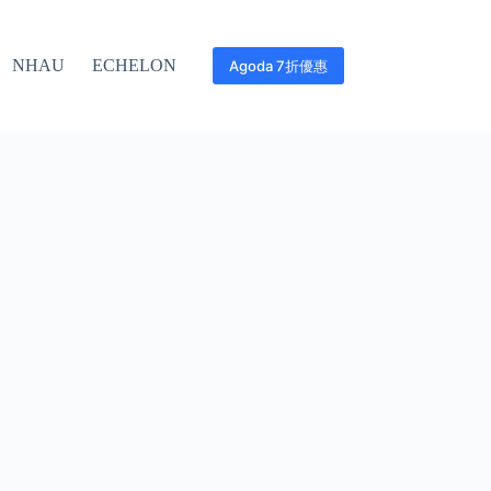
NHAU
ECHELON
Agoda 7折優惠